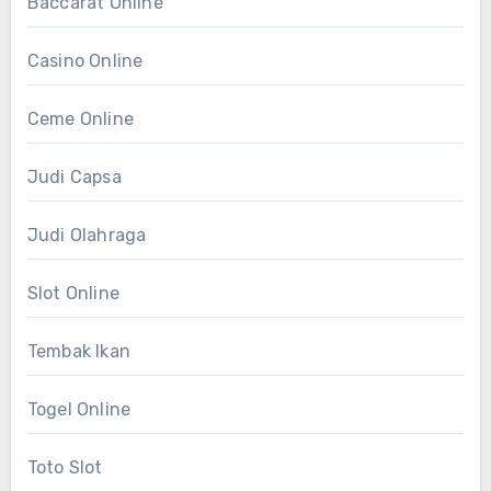
Baccarat Online
Casino Online
Ceme Online
Judi Capsa
Judi Olahraga
Slot Online
Tembak Ikan
Togel Online
Toto Slot