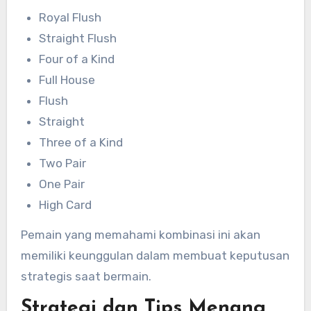
Royal Flush
Straight Flush
Four of a Kind
Full House
Flush
Straight
Three of a Kind
Two Pair
One Pair
High Card
Pemain yang memahami kombinasi ini akan
memiliki keunggulan dalam membuat keputusan
strategis saat bermain.
Strategi dan Tips Menang