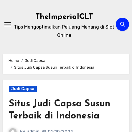
Skip
to
TheImperialCLT
content
Tips Mengoptimalkan Peluang Menang di Slot
Online
Home
Judi Capsa
Situs Judi Capsa Susun Terbaik di Indonesia
Judi Capsa
Situs Judi Capsa Susun
Terbaik di Indonesia
By
admin
01/10/2024