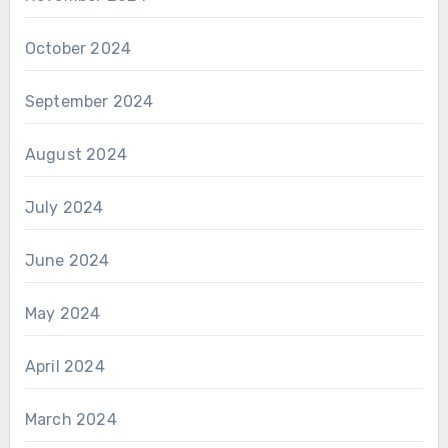
October 2024
September 2024
August 2024
July 2024
June 2024
May 2024
April 2024
March 2024