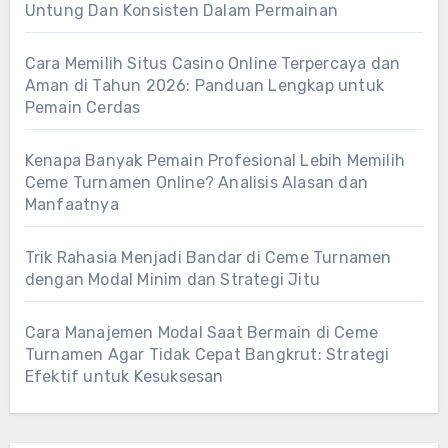
Untung Dan Konsisten Dalam Permainan
Cara Memilih Situs Casino Online Terpercaya dan
Aman di Tahun 2026: Panduan Lengkap untuk
Pemain Cerdas
Kenapa Banyak Pemain Profesional Lebih Memilih
Ceme Turnamen Online? Analisis Alasan dan
Manfaatnya
Trik Rahasia Menjadi Bandar di Ceme Turnamen
dengan Modal Minim dan Strategi Jitu
Cara Manajemen Modal Saat Bermain di Ceme
Turnamen Agar Tidak Cepat Bangkrut: Strategi
Efektif untuk Kesuksesan