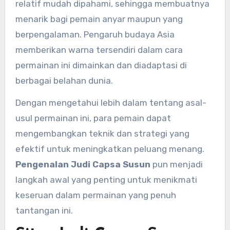
relatif mudah dipahami, sehingga membuatnya
menarik bagi pemain anyar maupun yang
berpengalaman. Pengaruh budaya Asia
memberikan warna tersendiri dalam cara
permainan ini dimainkan dan diadaptasi di
berbagai belahan dunia.
Dengan mengetahui lebih dalam tentang asal-
usul permainan ini, para pemain dapat
mengembangkan teknik dan strategi yang
efektif untuk meningkatkan peluang menang.
Pengenalan Judi Capsa Susun
pun menjadi
langkah awal yang penting untuk menikmati
keseruan dalam permainan yang penuh
tantangan ini.