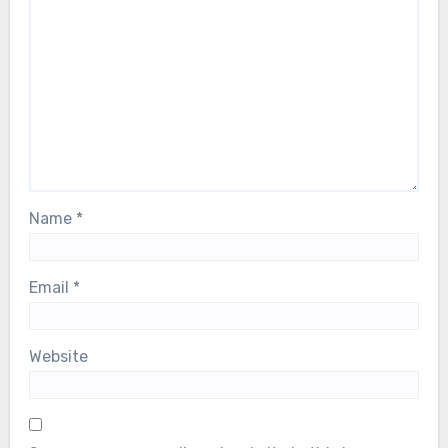
Name
*
Email
*
Website