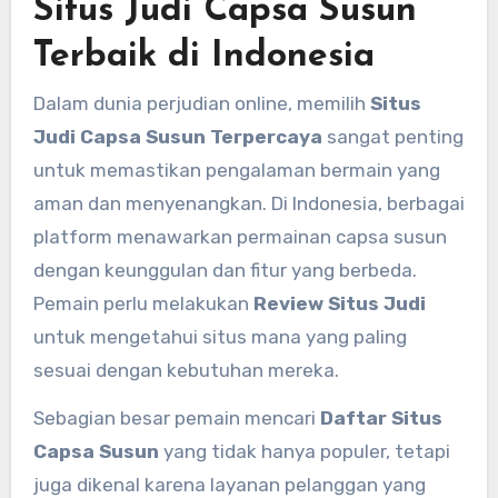
Situs Judi Capsa Susun
Terbaik di Indonesia
Dalam dunia perjudian online, memilih
Situs
Judi Capsa Susun Terpercaya
sangat penting
untuk memastikan pengalaman bermain yang
aman dan menyenangkan. Di Indonesia, berbagai
platform menawarkan permainan capsa susun
dengan keunggulan dan fitur yang berbeda.
Pemain perlu melakukan
Review Situs Judi
untuk mengetahui situs mana yang paling
sesuai dengan kebutuhan mereka.
Sebagian besar pemain mencari
Daftar Situs
Capsa Susun
yang tidak hanya populer, tetapi
juga dikenal karena layanan pelanggan yang