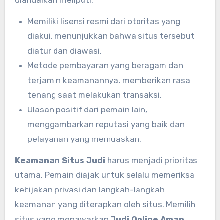
Memiliki lisensi resmi dari otoritas yang
diakui, menunjukkan bahwa situs tersebut
diatur dan diawasi.
Metode pembayaran yang beragam dan
terjamin keamanannya, memberikan rasa
tenang saat melakukan transaksi.
Ulasan positif dari pemain lain,
menggambarkan reputasi yang baik dan
pelayanan yang memuaskan.
Keamanan Situs Judi
harus menjadi prioritas
utama. Pemain diajak untuk selalu memeriksa
kebijakan privasi dan langkah-langkah
keamanan yang diterapkan oleh situs. Memilih
situs yang menawarkan
Judi Online Aman