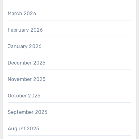
March 2026
February 2026
January 2026
December 2025
November 2025
October 2025
September 2025
August 2025