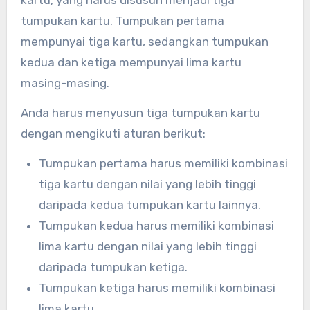
kartu, yang harus disusun menjadi tiga
tumpukan kartu. Tumpukan pertama
mempunyai tiga kartu, sedangkan tumpukan
kedua dan ketiga mempunyai lima kartu
masing-masing.
Anda harus menyusun tiga tumpukan kartu
dengan mengikuti aturan berikut:
Tumpukan pertama harus memiliki kombinasi
tiga kartu dengan nilai yang lebih tinggi
daripada kedua tumpukan kartu lainnya.
Tumpukan kedua harus memiliki kombinasi
lima kartu dengan nilai yang lebih tinggi
daripada tumpukan ketiga.
Tumpukan ketiga harus memiliki kombinasi
lima kartu.