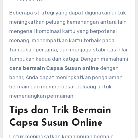
Beberapa strategi yang dapat digunakan untuk
meningkatkan peluang kemenangan antara lain
mengenali kombinasi kartu yang berpotensi
menang, menempatkan kartu terbaik pada
tumpukan pertama, dan menjaga stabilitas nilai
tumpukan kedua dan ketiga. Dengan memahami
cara bermain Capsa Susun online
dengan
benar, Anda dapat meningkatkan pengalaman
bermain dan memperbesar peluang untuk
memenangkan permainan.
Tips dan Trik Bermain
Capsa Susun Online
Untuk meningkatkan kemampuan bermain