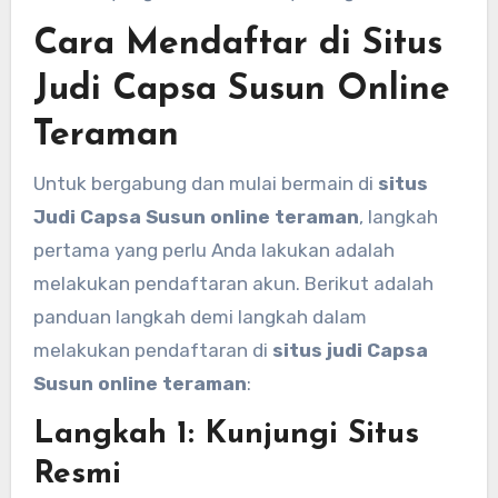
Cara Mendaftar di Situs
Judi Capsa Susun Online
Teraman
Untuk bergabung dan mulai bermain di
situs
Judi Capsa Susun online teraman
, langkah
pertama yang perlu Anda lakukan adalah
melakukan pendaftaran akun. Berikut adalah
panduan langkah demi langkah dalam
melakukan pendaftaran di
situs judi Capsa
Susun online teraman
:
Langkah 1: Kunjungi Situs
Resmi