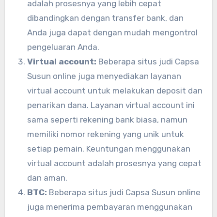
adalah prosesnya yang lebih cepat
dibandingkan dengan transfer bank, dan
Anda juga dapat dengan mudah mengontrol
pengeluaran Anda.
Virtual account:
Beberapa situs judi Capsa
Susun online juga menyediakan layanan
virtual account untuk melakukan deposit dan
penarikan dana. Layanan virtual account ini
sama seperti rekening bank biasa, namun
memiliki nomor rekening yang unik untuk
setiap pemain. Keuntungan menggunakan
virtual account adalah prosesnya yang cepat
dan aman.
BTC:
Beberapa situs judi Capsa Susun online
juga menerima pembayaran menggunakan