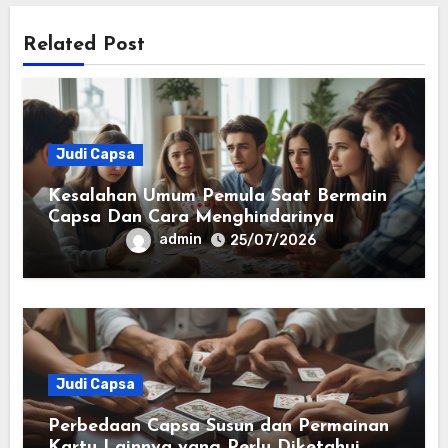
Related Post
Judi Capsa
Kesalahan Umum Pemula Saat Bermain
Capsa Dan Cara Menghindarinya
admin
25/07/2026
Judi Capsa
Perbedaan Capsa Susun dan Permainan
Kartu Lainnya yang Perlu Diketahui