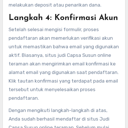
melakukan deposit atau penarikan dana.
Langkah 4: Konfirmasi Akun
Setelah selesai mengisi formulir, proses
pendaftaran akan memerlukan verifikasi akun
untuk memastikan bahwa email yang digunakan
aktif. Biasanya, situs judi Capsa Susun online
teraman akan mengirimkan email konfirmasi ke
alamat email yang digunakan saat pendaftaran.
Klik tautan konfirmasi yang terdapat pada email
tersebut untuk menyelesaikan proses
pendaftaran.
Dengan mengikuti langkah-langkah di atas,
Anda sudah berhasil mendaftar di situs Judi
Capsa Susun online teraman. Sebelum mulai