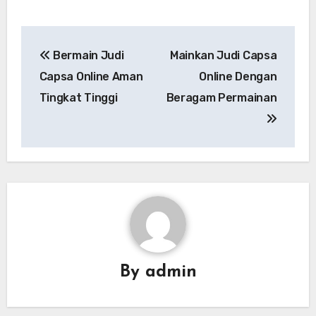
Post
Bermain Judi
Mainkan Judi Capsa
navigation
Capsa Online Aman
Online Dengan
Tingkat Tinggi
Beragam Permainan
By
admin