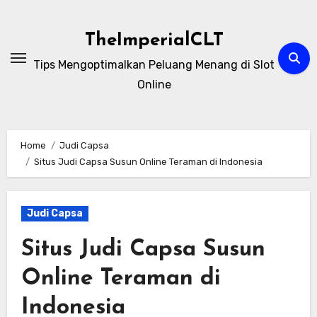
Skip
to
TheImperialCLT
content
Tips Mengoptimalkan Peluang Menang di Slot
Online
Home
Judi Capsa
Situs Judi Capsa Susun Online Teraman di Indonesia
Judi Capsa
Situs Judi Capsa Susun
Online Teraman di
Indonesia