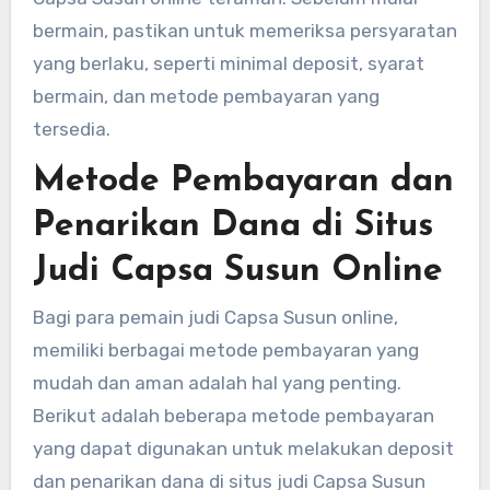
bermain, pastikan untuk memeriksa persyaratan
yang berlaku, seperti minimal deposit, syarat
bermain, dan metode pembayaran yang
tersedia.
Metode Pembayaran dan
Penarikan Dana di Situs
Judi Capsa Susun Online
Bagi para pemain judi Capsa Susun online,
memiliki berbagai metode pembayaran yang
mudah dan aman adalah hal yang penting.
Berikut adalah beberapa metode pembayaran
yang dapat digunakan untuk melakukan deposit
dan penarikan dana di situs judi Capsa Susun