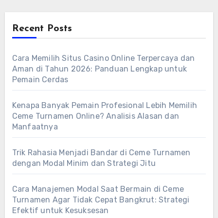
Recent Posts
Cara Memilih Situs Casino Online Terpercaya dan
Aman di Tahun 2026: Panduan Lengkap untuk
Pemain Cerdas
Kenapa Banyak Pemain Profesional Lebih Memilih
Ceme Turnamen Online? Analisis Alasan dan
Manfaatnya
Trik Rahasia Menjadi Bandar di Ceme Turnamen
dengan Modal Minim dan Strategi Jitu
Cara Manajemen Modal Saat Bermain di Ceme
Turnamen Agar Tidak Cepat Bangkrut: Strategi
Efektif untuk Kesuksesan