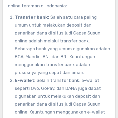
online teraman di Indonesia:
Transfer bank:
Salah satu cara paling
umum untuk melakukan deposit dan
penarikan dana di situs judi Capsa Susun
online adalah melalui transfer bank.
Beberapa bank yang umum digunakan adalah
BCA, Mandiri, BNI, dan BRI. Keuntungan
menggunakan transfer bank adalah
prosesnya yang cepat dan aman.
E-wallet:
Selain transfer bank, e-wallet
seperti Ovo, GoPay, dan DANA juga dapat
digunakan untuk melakukan deposit dan
penarikan dana di situs judi Capsa Susun
online. Keuntungan menggunakan e-wallet