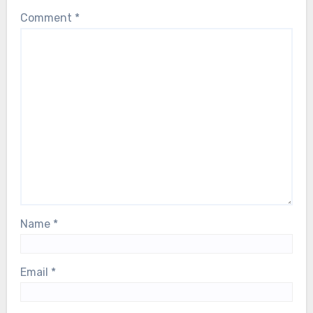
Comment
*
Name
*
Email
*