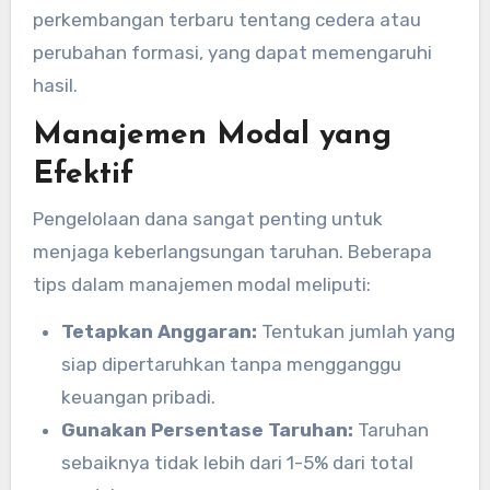
perkembangan terbaru tentang cedera atau
perubahan formasi, yang dapat memengaruhi
hasil.
Manajemen Modal yang
Efektif
Pengelolaan dana sangat penting untuk
menjaga keberlangsungan taruhan. Beberapa
tips dalam manajemen modal meliputi:
Tetapkan Anggaran:
Tentukan jumlah yang
siap dipertaruhkan tanpa mengganggu
keuangan pribadi.
Gunakan Persentase Taruhan:
Taruhan
sebaiknya tidak lebih dari 1-5% dari total