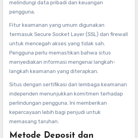
melindungi data pribadi dan keuangan
pengguna.
Fitur keamanan yang umum digunakan
termasuk Secure Socket Layer (SSL) dan firewall
untuk mencegah akses yang tidak sah.
Pengguna perlu memastikan bahwa situs
menyediakan informasi mengenai langkah-
langkah keamanan yang diterapkan.
Situs dengan sertifikasi dari lembaga keamanan
independen menunjukkan komitmen terhadap
perlindungan pengguna. Ini memberikan
kepercayaan lebih bagi penjudi untuk
memasang taruhan.
Metode Deposit dan