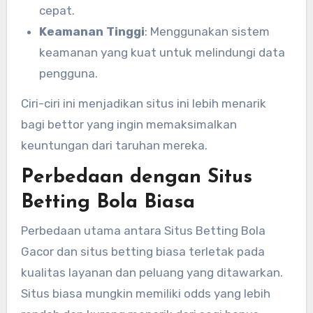
cepat.
Keamanan Tinggi
: Menggunakan sistem
keamanan yang kuat untuk melindungi data
pengguna.
Ciri-ciri ini menjadikan situs ini lebih menarik
bagi bettor yang ingin memaksimalkan
keuntungan dari taruhan mereka.
Perbedaan dengan Situs
Betting Bola Biasa
Perbedaan utama antara Situs Betting Bola
Gacor dan situs betting biasa terletak pada
kualitas layanan dan peluang yang ditawarkan.
Situs biasa mungkin memiliki odds yang lebih