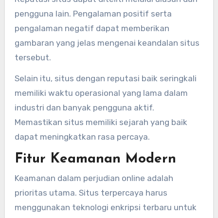
pengguna lain. Pengalaman positif serta
pengalaman negatif dapat memberikan
gambaran yang jelas mengenai keandalan situs
tersebut.
Selain itu, situs dengan reputasi baik seringkali
memiliki waktu operasional yang lama dalam
industri dan banyak pengguna aktif.
Memastikan situs memiliki sejarah yang baik
dapat meningkatkan rasa percaya.
Fitur Keamanan Modern
Keamanan dalam perjudian online adalah
prioritas utama. Situs terpercaya harus
menggunakan teknologi enkripsi terbaru untuk