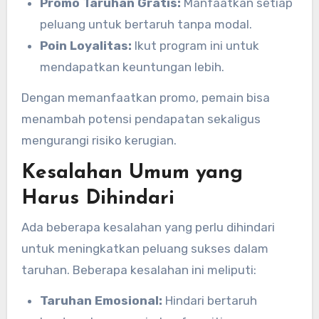
Promo Taruhan Gratis:
Manfaatkan setiap
peluang untuk bertaruh tanpa modal.
Poin Loyalitas:
Ikut program ini untuk
mendapatkan keuntungan lebih.
Dengan memanfaatkan promo, pemain bisa
menambah potensi pendapatan sekaligus
mengurangi risiko kerugian.
Kesalahan Umum yang
Harus Dihindari
Ada beberapa kesalahan yang perlu dihindari
untuk meningkatkan peluang sukses dalam
taruhan. Beberapa kesalahan ini meliputi:
Taruhan Emosional:
Hindari bertaruh