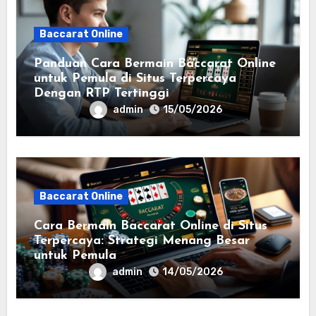
Baccarat Online
Panduan Cara Bermain Baccarat Online
untuk Pemula di Situs Terpercaya
Dengan RTP Tertinggi
admin
15/05/2026
Baccarat Online
Cara Bermain Baccarat Online di Situs
Terpercaya: Strategi Menang Besar
untuk Pemula
admin
14/05/2026