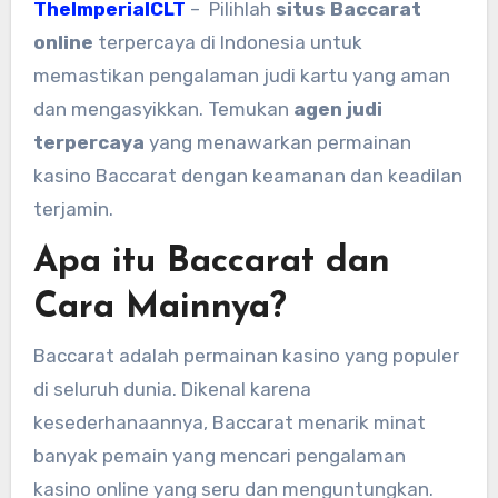
TheImperialCLT
– Pilihlah
situs Baccarat
online
terpercaya di Indonesia untuk
memastikan pengalaman judi kartu yang aman
dan mengasyikkan. Temukan
agen judi
terpercaya
yang menawarkan permainan
kasino Baccarat dengan keamanan dan keadilan
terjamin.
Apa itu Baccarat dan
Cara Mainnya?
Baccarat adalah permainan kasino yang populer
di seluruh dunia. Dikenal karena
kesederhanaannya, Baccarat menarik minat
banyak pemain yang mencari pengalaman
kasino online yang seru dan menguntungkan.