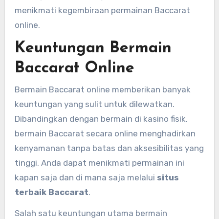
menikmati kegembiraan permainan Baccarat
online.
Keuntungan Bermain
Baccarat Online
Bermain Baccarat online memberikan banyak
keuntungan yang sulit untuk dilewatkan.
Dibandingkan dengan bermain di kasino fisik,
bermain Baccarat secara online menghadirkan
kenyamanan tanpa batas dan aksesibilitas yang
tinggi. Anda dapat menikmati permainan ini
kapan saja dan di mana saja melalui
situs
terbaik Baccarat
.
Salah satu keuntungan utama bermain