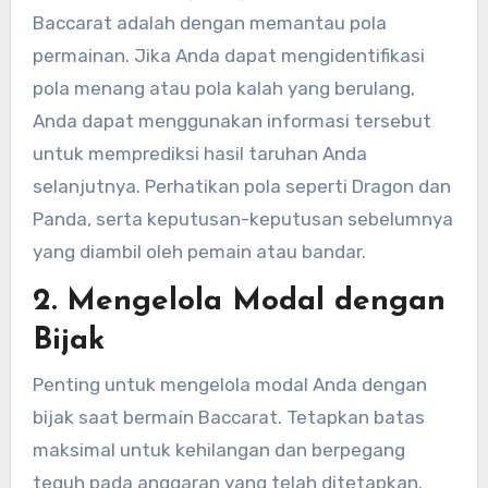
Baccarat adalah dengan memantau pola
permainan. Jika Anda dapat mengidentifikasi
pola menang atau pola kalah yang berulang,
Anda dapat menggunakan informasi tersebut
untuk memprediksi hasil taruhan Anda
selanjutnya. Perhatikan pola seperti Dragon dan
Panda, serta keputusan-keputusan sebelumnya
yang diambil oleh pemain atau bandar.
2. Mengelola Modal dengan
Bijak
Penting untuk mengelola modal Anda dengan
bijak saat bermain Baccarat. Tetapkan batas
maksimal untuk kehilangan dan berpegang
teguh pada anggaran yang telah ditetapkan.