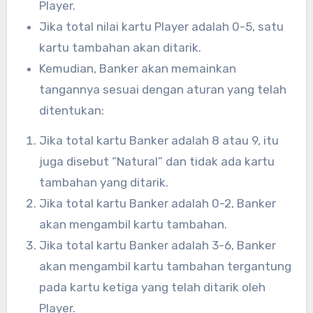
Player.
Jika total nilai kartu Player adalah 0-5, satu
kartu tambahan akan ditarik.
Kemudian, Banker akan memainkan
tangannya sesuai dengan aturan yang telah
ditentukan:
Jika total kartu Banker adalah 8 atau 9, itu
juga disebut “Natural” dan tidak ada kartu
tambahan yang ditarik.
Jika total kartu Banker adalah 0-2, Banker
akan mengambil kartu tambahan.
Jika total kartu Banker adalah 3-6, Banker
akan mengambil kartu tambahan tergantung
pada kartu ketiga yang telah ditarik oleh
Player.