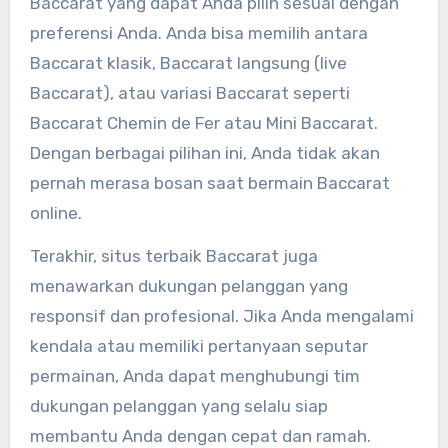
Baccarat yang dapat Anda pilih sesuai dengan
preferensi Anda. Anda bisa memilih antara
Baccarat klasik, Baccarat langsung (live
Baccarat), atau variasi Baccarat seperti
Baccarat Chemin de Fer atau Mini Baccarat.
Dengan berbagai pilihan ini, Anda tidak akan
pernah merasa bosan saat bermain Baccarat
online.
Terakhir, situs terbaik Baccarat juga
menawarkan dukungan pelanggan yang
responsif dan profesional. Jika Anda mengalami
kendala atau memiliki pertanyaan seputar
permainan, Anda dapat menghubungi tim
dukungan pelanggan yang selalu siap
membantu Anda dengan cepat dan ramah.