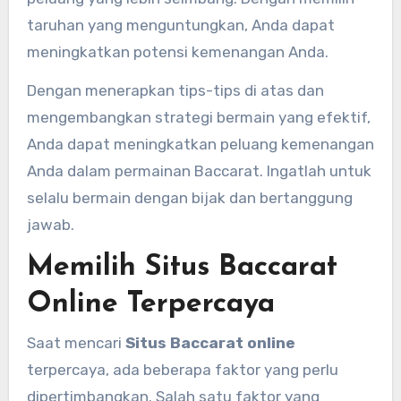
taruhan yang menguntungkan, Anda dapat
meningkatkan potensi kemenangan Anda.
Dengan menerapkan tips-tips di atas dan
mengembangkan strategi bermain yang efektif,
Anda dapat meningkatkan peluang kemenangan
Anda dalam permainan Baccarat. Ingatlah untuk
selalu bermain dengan bijak dan bertanggung
jawab.
Memilih Situs Baccarat
Online Terpercaya
Saat mencari
Situs Baccarat online
terpercaya, ada beberapa faktor yang perlu
dipertimbangkan. Salah satu faktor yang