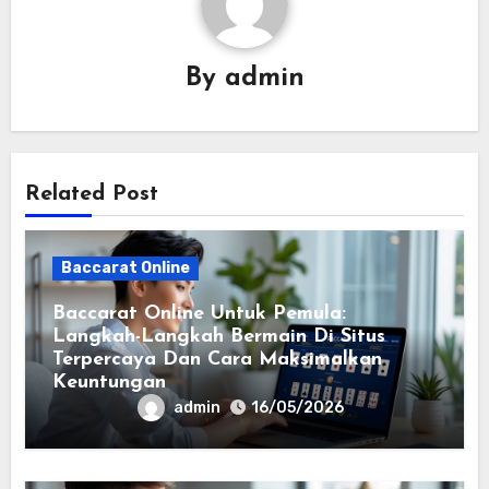
By
admin
Related Post
Baccarat Online
Baccarat Online Untuk Pemula:
Langkah-Langkah Bermain Di Situs
Terpercaya Dan Cara Maksimalkan
Keuntungan
admin
16/05/2026