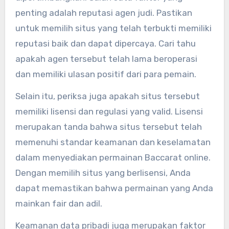
penting adalah reputasi agen judi. Pastikan
untuk memilih situs yang telah terbukti memiliki
reputasi baik dan dapat dipercaya. Cari tahu
apakah agen tersebut telah lama beroperasi
dan memiliki ulasan positif dari para pemain.
Selain itu, periksa juga apakah situs tersebut
memiliki lisensi dan regulasi yang valid. Lisensi
merupakan tanda bahwa situs tersebut telah
memenuhi standar keamanan dan keselamatan
dalam menyediakan permainan Baccarat online.
Dengan memilih situs yang berlisensi, Anda
dapat memastikan bahwa permainan yang Anda
mainkan fair dan adil.
Keamanan data pribadi juga merupakan faktor