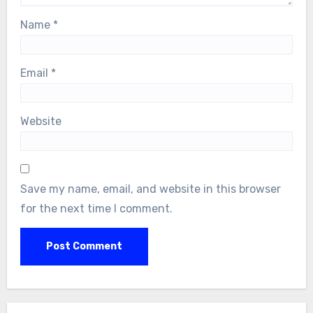
Name
*
Email
*
Website
Save my name, email, and website in this browser
for the next time I comment.