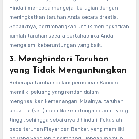
Hindari mencoba mengejar kerugian dengan
meningkatkan taruhan Anda secara drastis.
Sebaliknya, pertimbangkan untuk meningkatkan
jumlah taruhan secara bertahap jika Anda
mengalami keberuntungan yang baik.
3. Menghindari Taruhan
yang Tidak Menguntungkan
Beberapa taruhan dalam permainan Baccarat
memiliki peluang yang rendah dalam
menghasilkan kemenangan. Misalnya, taruhan
pada Tie (seri) memiliki keuntungan rumah yang
tinggi, sehingga sebaiknya dihindari. Fokuslah
pada taruhan Player dan Banker, yang memiliki
peluang yang lebih seimbang. Dengan memilih