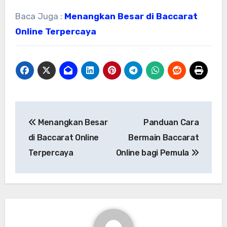
Baca Juga :
Menangkan Besar di Baccarat
Online Terpercaya
Post
Menangkan Besar
Panduan Cara
navigation
di Baccarat Online
Bermain Baccarat
Terpercaya
Online bagi Pemula