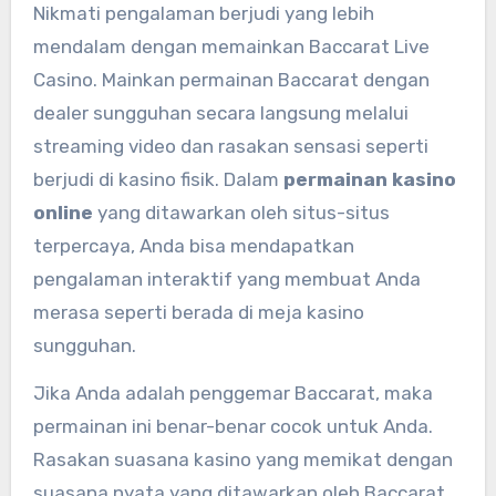
Nikmati pengalaman berjudi yang lebih
mendalam dengan memainkan Baccarat Live
Casino. Mainkan permainan Baccarat dengan
dealer sungguhan secara langsung melalui
streaming video dan rasakan sensasi seperti
berjudi di kasino fisik. Dalam
permainan kasino
online
yang ditawarkan oleh situs-situs
terpercaya, Anda bisa mendapatkan
pengalaman interaktif yang membuat Anda
merasa seperti berada di meja kasino
sungguhan.
Jika Anda adalah penggemar Baccarat, maka
permainan ini benar-benar cocok untuk Anda.
Rasakan suasana kasino yang memikat dengan
suasana nyata yang ditawarkan oleh Baccarat