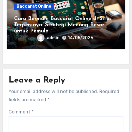
Baccarat Online
Cara Bermain Baccarat Online di Situs
Terpercaya: Strategi Menang Besar
untuk Pemula
admin
14/05/2026
Leave a Reply
Your email address will not be published.
Required
fields are marked
*
Comment
*