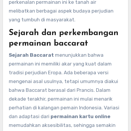
perkenalan permainan ini ke tanah air
melibatkan berbagai aspek budaya perjudian
yang tumbuh di masyarakat.
Sejarah dan perkembangan
permainan baccarat
Sejarah Baccarat
menunjukkan bahwa
permainan ini memiliki akar yang kuat dalam
tradisi perjudian Eropa. Ada beberapa versi
mengenai asal usulnya, tetapi umumnya diakui
bahwa Baccarat berasal dari Prancis. Dalam
dekade terakhir, permainan ini mulai menarik
perhatian di kalangan pemain Indonesia. Variasi
dan adaptasi dari
permainan kartu online
memudahkan aksesibilitas, sehingga semakin