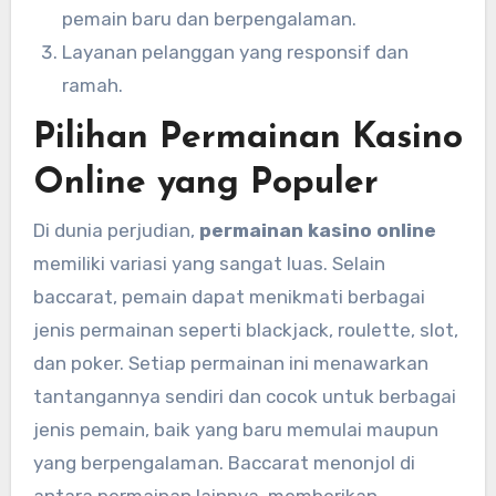
pemain baru dan berpengalaman.
Layanan pelanggan yang responsif dan
ramah.
Pilihan Permainan Kasino
Online yang Populer
Di dunia perjudian,
permainan kasino online
memiliki variasi yang sangat luas. Selain
baccarat, pemain dapat menikmati berbagai
jenis permainan seperti blackjack, roulette, slot,
dan poker. Setiap permainan ini menawarkan
tantangannya sendiri dan cocok untuk berbagai
jenis pemain, baik yang baru memulai maupun
yang berpengalaman. Baccarat menonjol di