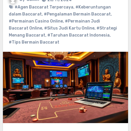
#Agen Baccarat Terpercaya
,
#Keberuntungan
dalam Baccarat
,
#Pengalaman Bermain Baccarat
,
#Permainan Casino Online
,
#Permainan Judi
Baccarat Online
,
#Situs Judi Kartu Online
,
#Strategi
Menang Baccarat
,
#Taruhan Baccarat Indonesia
,
#Tips Bermain Baccarat