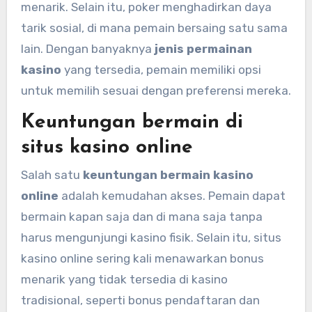
menarik. Selain itu, poker menghadirkan daya
tarik sosial, di mana pemain bersaing satu sama
lain. Dengan banyaknya
jenis permainan
kasino
yang tersedia, pemain memiliki opsi
untuk memilih sesuai dengan preferensi mereka.
Keuntungan bermain di
situs kasino online
Salah satu
keuntungan bermain kasino
online
adalah kemudahan akses. Pemain dapat
bermain kapan saja dan di mana saja tanpa
harus mengunjungi kasino fisik. Selain itu, situs
kasino online sering kali menawarkan bonus
menarik yang tidak tersedia di kasino
tradisional, seperti bonus pendaftaran dan