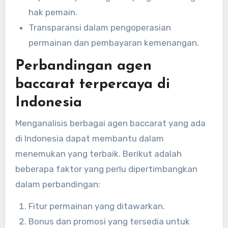
hak pemain.
Transparansi dalam pengoperasian
permainan dan pembayaran kemenangan.
Perbandingan agen
baccarat terpercaya di
Indonesia
Menganalisis berbagai agen baccarat yang ada
di Indonesia dapat membantu dalam
menemukan yang terbaik. Berikut adalah
beberapa faktor yang perlu dipertimbangkan
dalam perbandingan:
Fitur permainan yang ditawarkan.
Bonus dan promosi yang tersedia untuk