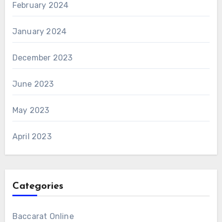
February 2024
January 2024
December 2023
June 2023
May 2023
April 2023
Categories
Baccarat Online