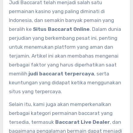
Judi Baccarat telah menjadi salah satu
permainan kasino yang paling diminati di
Indonesia, dan semakin banyak pemain yang
beralih ke
Situs Baccarat Online
. Dalam dunia
perjudian yang berkembang pesat ini, penting
untuk menemukan platform yang aman dan
terjamin. Artikel ini akan membahas mengenai
berbagai faktor yang harus diperhatikan saat
memilih
judi baccarat terpercaya
, serta
keuntungan yang didapat ketika menggunakan
situs yang terpercaya.
Selain itu, kami juga akan memperkenalkan
berbagai kategori permainan baccarat yang
tersedia, termasuk
Baccarat Live Dealer
, dan
bagaimana pengalaman bermain dapat menjadi