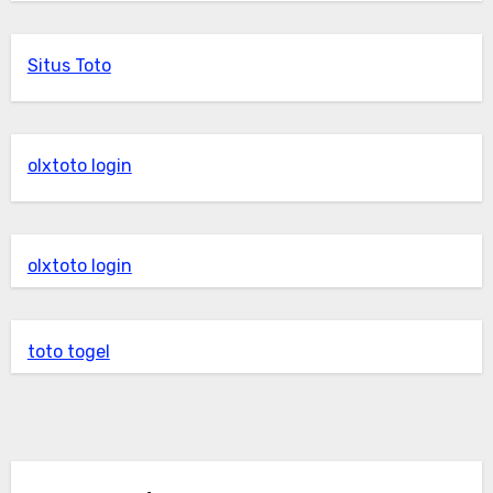
Situs Toto
olxtoto login
olxtoto login
toto togel