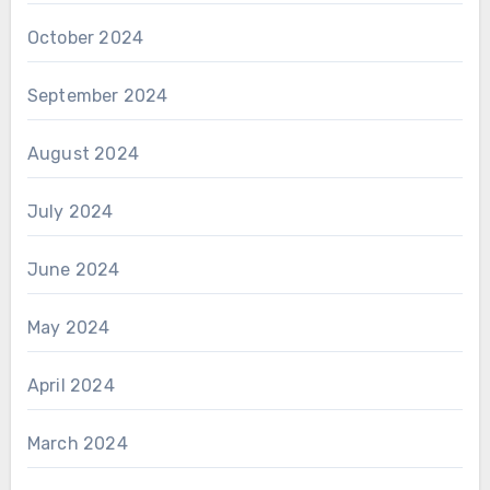
October 2024
September 2024
August 2024
July 2024
June 2024
May 2024
April 2024
March 2024