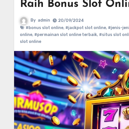
Raih Bonus Slot Onli
By
admin
20/09/2024
#bonus slot online
,
#jackpot slot online
,
#jenis-jen
online
,
#permainan slot online terbaik
,
#situs slot onl
slot online