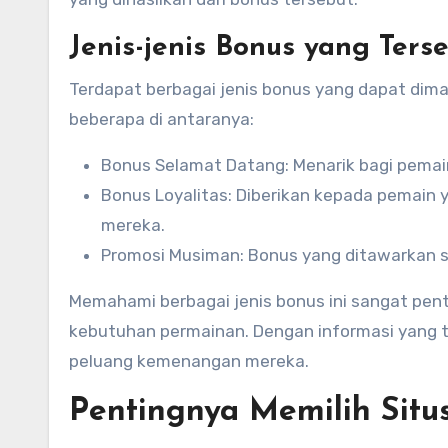
Jenis-jenis Bonus yang Ters
Terdapat berbagai jenis bonus yang dapat dima
beberapa di antaranya:
Bonus Selamat Datang: Menarik bagi pemain
Bonus Loyalitas: Diberikan kepada pemain 
mereka.
Promosi Musiman: Bonus yang ditawarkan s
Memahami berbagai jenis bonus ini sangat pen
kebutuhan permainan. Dengan informasi yang 
peluang kemenangan mereka.
Pentingnya Memilih Situ