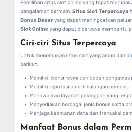
Pemilihan situs slot online yang tepat merupa
pengalaman bermain.
Situs Slot Terpercaya
t
Bonus Besar
yang dapat meningkatkan pelua
Slot Online
yang dapat dipercaya membantu p
Ciri-ciri Situs Terpercaya
Untuk menemukan situs slot yang aman dan dap
berikut:
Memiliki lisensi resmi dari badan pengawas 
Memiliki reputasi baik di kalangan pemain.
Menawarkan layanan pelanggan yang resp
Menyediakan berbagai jenis bonus serta pr
Menjaga keamanan data dan transaksi pem
Manfaat Bonus dalam Perma