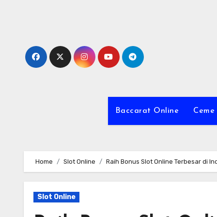
Skip
to
content
Baccarat Online
Ceme 
Home
Slot Online
Raih Bonus Slot Online Terbesar di I
Slot Online