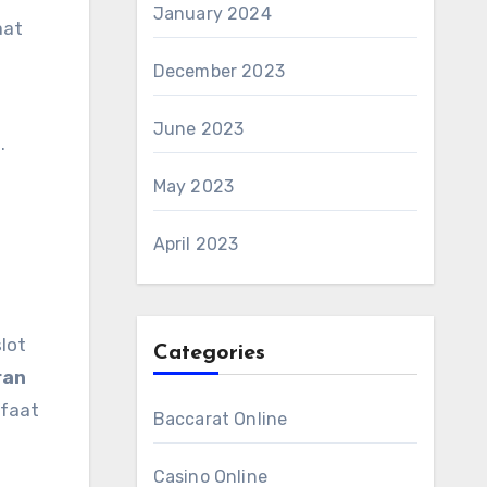
January 2024
aat
December 2023
June 2023
.
May 2023
April 2023
lot
Categories
ran
nfaat
Baccarat Online
Casino Online