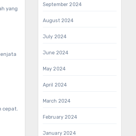
September 2024
ah yang
August 2024
July 2024
June 2024
senjata
May 2024
April 2024
March 2024
n cepat.
February 2024
January 2024