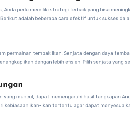
 Anda perlu memiliki strategi terbaik yang bisa mening
erikut adalah beberapa cara efektif untuk sukses dal
lam permainan tembak ikan. Senjata dengan daya temba
ngkap ikan dengan lebih efisien. Pilih senjata yang s
kungan
 ikan yang muncul, dapat memengaruhi hasil tangkapan An
ari kebiasaan ikan-ikan tertentu agar dapat menyesuaik