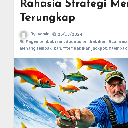
Rahasia Strategi M
Terungkap
By
admin
25/07/2024
#agen tembak ikan
,
#bonus tembak ikan
,
#cara ma
menang tembak ikan
,
#tembak ikan jackpot
,
#tembak 