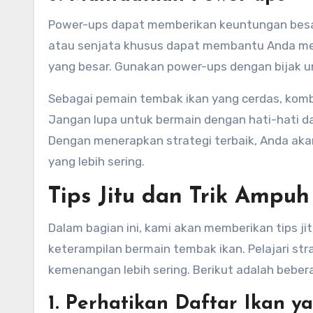
Power-ups dapat memberikan keuntungan besar
atau senjata khusus dapat membantu Anda men
yang besar. Gunakan power-ups dengan bijak 
Sebagai pemain tembak ikan yang cerdas, komb
Jangan lupa untuk bermain dengan hati-hati d
Dengan menerapkan strategi terbaik, Anda ak
yang lebih sering.
Tips Jitu dan Trik Ampu
Dalam bagian ini, kami akan memberikan tips j
keterampilan bermain tembak ikan. Pelajari str
kemenangan lebih sering. Berikut adalah bebera
1. Perhatikan Daftar Ikan