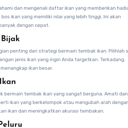
ahami dan mengenali daftar ikan yang memberikan hadi
bos ikan yang memiliki nilai yang lebih tinggi. Ini akan
banyak dengan cepat.
Bijak
an penting dari strategi bermain tembak ikan. Pilihlah 
ngan jenis ikan yang ingin Anda targetkan. Terkadang,
k menangkap ikan besar.
 Ikan
ik bermain tembak ikan yang sangat berguna. Amati dan
seperti ikan yang berkelompok atau mengubah arah denga
kan ikan dan meningkatkan akurasi tembakan.
Peluru