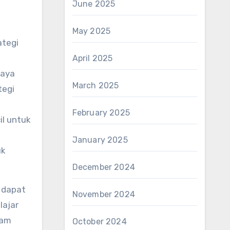
June 2025
May 2025
ategi
April 2025
gaya
March 2025
tegi
February 2025
il untuk
January 2025
uk
December 2024
 dapat
November 2024
lajar
lam
October 2024