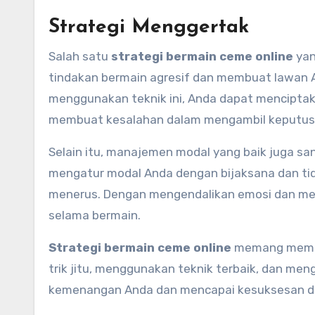
Strategi Menggertak
Salah satu
strategi bermain ceme online
yan
tindakan bermain agresif dan membuat lawan 
menggunakan teknik ini, Anda dapat mencipta
membuat kesalahan dalam mengambil keputus
Selain itu, manajemen modal yang baik juga sa
mengatur modal Anda dengan bijaksana dan tid
menerus. Dengan mengendalikan emosi dan mem
selama bermain.
Strategi bermain ceme online
memang membu
trik jitu, menggunakan teknik terbaik, dan me
kemenangan Anda dan mencapai kesuksesan da