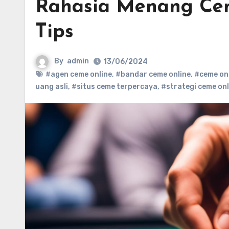
Rahasia Menang Ceme
Tips
By
admin
13/06/2024
#agen ceme online
,
#bandar ceme online
,
#ceme on
uang asli
,
#situs ceme terpercaya
,
#strategi ceme onl