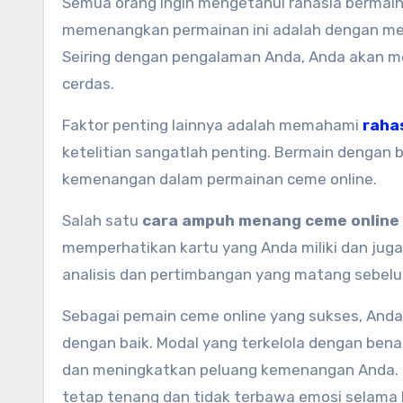
Semua orang ingin mengetahui rahasia bermain
memenangkan permainan ini adalah dengan mem
Seiring dengan pengalaman Anda, Anda akan me
cerdas.
Faktor penting lainnya adalah memahami
raha
ketelitian sangatlah penting. Bermain dengan 
kemenangan dalam permainan ceme online.
Salah satu
cara ampuh menang ceme online
memperhatikan kartu yang Anda miliki dan juga 
analisis dan pertimbangan yang matang sebe
Sebagai pemain ceme online yang sukses, And
dengan baik. Modal yang terkelola dengan ben
dan meningkatkan peluang kemenangan Anda. P
tetap tenang dan tidak terbawa emosi selama 