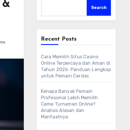
 &
Search
Recent Posts
eme
Cara Memilih Situs Casino
Online Terpercaya dan Aman di
Tahun 2026: Panduan Lengkap
untuk Pemain Cerdas
Kenapa Banyak Pemain
Profesional Lebih Memilih
Ceme Turnamen Online?
Analisis Alasan dan
Manfaatnya