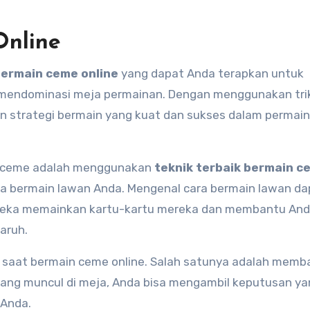
Online
bermain ceme online
yang dapat Anda terapkan untuk
endominasi meja permainan. Dengan menggunakan trik
n strategi bermain yang kuat dan sukses dalam permai
an ceme adalah menggunakan
teknik terbaik bermain c
a bermain lawan Anda. Mengenal cara bermain lawan da
eka memainkan kartu-kartu mereka dan membantu An
aruh.
 saat bermain ceme online. Salah satunya adalah memb
yang muncul di meja, Anda bisa mengambil keputusan yan
Anda.