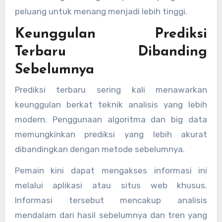
peluang untuk menang menjadi lebih tinggi.
Keunggulan Prediksi
Terbaru Dibanding
Sebelumnya
Prediksi terbaru sering kali menawarkan
keunggulan berkat teknik analisis yang lebih
modern. Penggunaan algoritma dan big data
memungkinkan prediksi yang lebih akurat
dibandingkan dengan metode sebelumnya.
Pemain kini dapat mengakses informasi ini
melalui aplikasi atau situs web khusus.
Informasi tersebut mencakup analisis
mendalam dari hasil sebelumnya dan tren yang