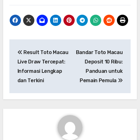
Post
Result Toto Macau
Bandar Toto Macau
navigation
Live Draw Tercepat:
Deposit 10 Ribu:
Informasi Lengkap
Panduan untuk
dan Terkini
Pemain Pemula