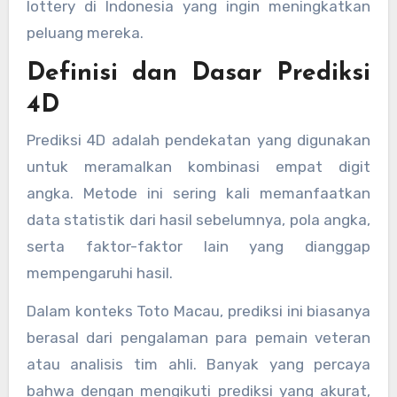
lottery di Indonesia yang ingin meningkatkan
peluang mereka.
Definisi dan Dasar Prediksi
4D
Prediksi 4D adalah pendekatan yang digunakan
untuk meramalkan kombinasi empat digit
angka. Metode ini sering kali memanfaatkan
data statistik dari hasil sebelumnya, pola angka,
serta faktor-faktor lain yang dianggap
mempengaruhi hasil.
Dalam konteks Toto Macau, prediksi ini biasanya
berasal dari pengalaman para pemain veteran
atau analisis tim ahli. Banyak yang percaya
bahwa dengan mengikuti prediksi yang akurat,