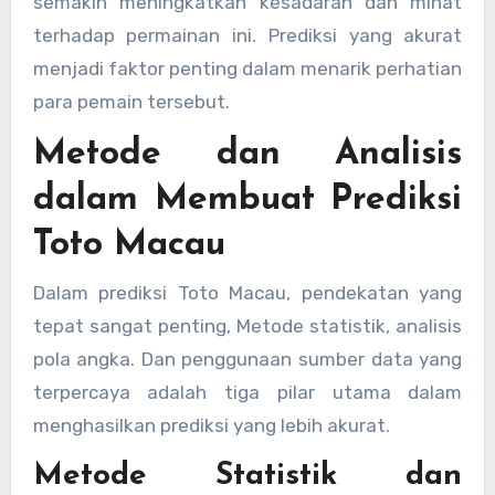
semakin meningkatkan kesadaran dan minat
terhadap permainan ini. Prediksi yang akurat
menjadi faktor penting dalam menarik perhatian
para pemain tersebut.
Metode dan Analisis
dalam Membuat Prediksi
Toto Macau
Dalam prediksi Toto Macau, pendekatan yang
tepat sangat penting, Metode statistik, analisis
pola angka. Dan penggunaan sumber data yang
terpercaya adalah tiga pilar utama dalam
menghasilkan prediksi yang lebih akurat.
Metode Statistik dan