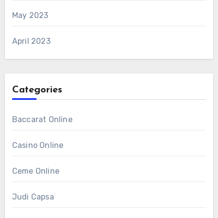
May 2023
April 2023
Categories
Baccarat Online
Casino Online
Ceme Online
Judi Capsa