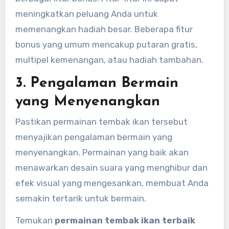
meningkatkan peluang Anda untuk
memenangkan hadiah besar. Beberapa fitur
bonus yang umum mencakup putaran gratis,
multipel kemenangan, atau hadiah tambahan.
3. Pengalaman Bermain
yang Menyenangkan
Pastikan permainan tembak ikan tersebut
menyajikan pengalaman bermain yang
menyenangkan. Permainan yang baik akan
menawarkan desain suara yang menghibur dan
efek visual yang mengesankan, membuat Anda
semakin tertarik untuk bermain.
Temukan
permainan tembak ikan terbaik