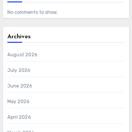
No comments to show.
Archives
August 2026
July 2026
June 2026
May 2026
April 2026