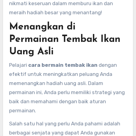
nikmati keseruan dalam memburu ikan dan
meraih hadiah besar yang menantang!
Menangkan di
Permainan Tembak Ikan
Uang Asli
Pelajari
cara bermain tembak ikan
dengan
efektif untuk meningkatkan peluang Anda
memenangkan hadiah uang asli. Dalam
permainan ini, Anda perlu memiliki strategi yang
baik dan memahami dengan baik aturan
permainan.
Salah satu hal yang perlu Anda pahami adalah
berbagai senjata yang dapat Anda gunakan