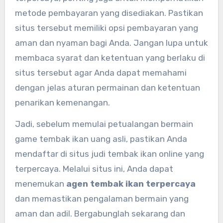
metode pembayaran yang disediakan. Pastikan
situs tersebut memiliki opsi pembayaran yang
aman dan nyaman bagi Anda. Jangan lupa untuk
membaca syarat dan ketentuan yang berlaku di
situs tersebut agar Anda dapat memahami
dengan jelas aturan permainan dan ketentuan
penarikan kemenangan.
Jadi, sebelum memulai petualangan bermain
game tembak ikan uang asli, pastikan Anda
mendaftar di situs judi tembak ikan online yang
terpercaya. Melalui situs ini, Anda dapat
menemukan
agen tembak ikan terpercaya
dan memastikan pengalaman bermain yang
aman dan adil. Bergabunglah sekarang dan