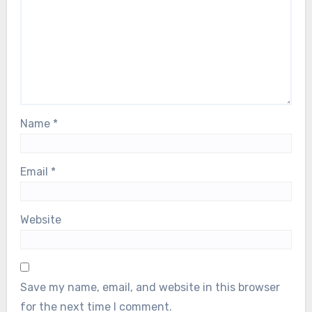
Name
*
Email
*
Website
Save my name, email, and website in this browser
for the next time I comment.