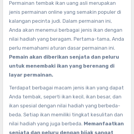
Permainan tembak ikan uang asli merupakan
jenis permainan online yang semakin populer di
kalangan pecinta judi. Dalam permainan ini,
Anda akan menemui berbagai jenis ikan dengan
nilai hadiah yang beragam. Pertama-tama, Anda
perlu memahami aturan dasar permainan ini.
Pemain akan diberikan senjata dan peluru
untuk menembaki ikan yang berenang di
layar permainan.
Terdapat berbagai macam jenis ikan yang dapat
Anda tembak, seperti ikan kecil, ikan besar, dan
ikan spesial dengan nilai hadiah yang berbeda-
beda. Setiap ikan memiliki tingkat kesulitan dan
nilai hadiah yang juga berbeda.
Memanfaatkan
senjata dan peluru dengan bijak sangat