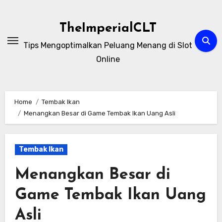
Skip
to
TheImperialCLT
content
Tips Mengoptimalkan Peluang Menang di Slot
Online
Home
Tembak Ikan
Menangkan Besar di Game Tembak Ikan Uang Asli
Tembak Ikan
Menangkan Besar di
Game Tembak Ikan Uang
Asli