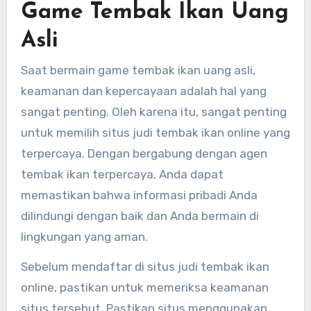
Game Tembak Ikan Uang
Asli
Saat bermain game tembak ikan uang asli,
keamanan dan kepercayaan adalah hal yang
sangat penting. Oleh karena itu, sangat penting
untuk memilih situs judi tembak ikan online yang
terpercaya. Dengan bergabung dengan agen
tembak ikan terpercaya, Anda dapat
memastikan bahwa informasi pribadi Anda
dilindungi dengan baik dan Anda bermain di
lingkungan yang aman.
Sebelum mendaftar di situs judi tembak ikan
online, pastikan untuk memeriksa keamanan
situs tersebut. Pastikan situs menggunakan