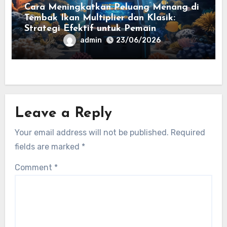
Cara Meningkatkan Peluang Menang di
Tembak Ikan Multiplier dan Klasik:
Strategi Efektif untuk Pemain
admin
23/06/2026
Leave a Reply
Your email address will not be published.
Required
fields are marked
*
Comment
*