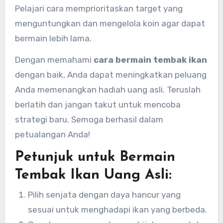
Pelajari cara memprioritaskan target yang
menguntungkan dan mengelola koin agar dapat
bermain lebih lama.
Dengan memahami
cara bermain tembak ikan
dengan baik, Anda dapat meningkatkan peluang
Anda memenangkan hadiah uang asli. Teruslah
berlatih dan jangan takut untuk mencoba
strategi baru. Semoga berhasil dalam
petualangan Anda!
Petunjuk untuk Bermain
Tembak Ikan Uang Asli:
Pilih senjata dengan daya hancur yang
sesuai untuk menghadapi ikan yang berbeda.