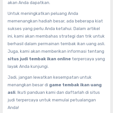
akan Anda dapatkan.
Untuk meningkatkan peluang Anda
memenangkan hadiah besar, ada beberapa kiat
sukses yang perlu Anda ketahui. Dalam artikel
ini, kami akan membahas strategi dan trik untuk
berhasil dalam permainan tembak ikan uang asli.
Juga, kami akan memberikan informasi tentang
situs judi tembak ikan online
terpercaya yang
layak Anda kunjungi.
Jadi, jangan lewatkan kesempatan untuk
menangkan besar di
game tembak ikan uang
asli
. Ikuti panduan kami dan daftarlah di situs
judi terpercaya untuk memulai petualangan
Anda!