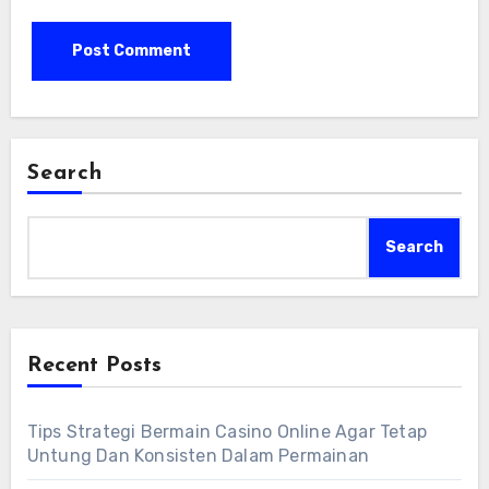
Search
Search
Recent Posts
Tips Strategi Bermain Casino Online Agar Tetap
Untung Dan Konsisten Dalam Permainan