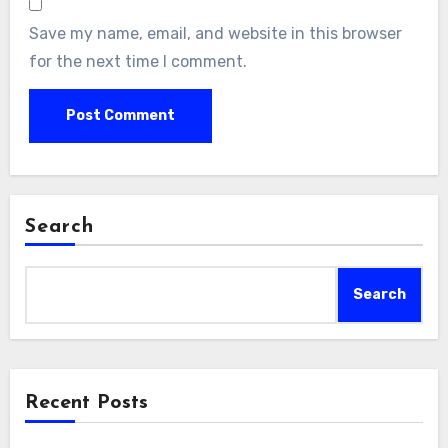
Save my name, email, and website in this browser
for the next time I comment.
Search
Search
Recent Posts