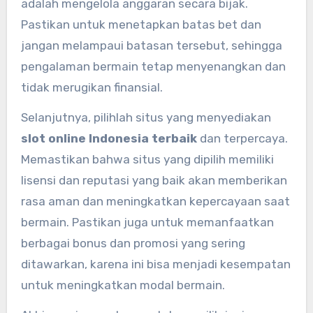
adalah mengelola anggaran secara bijak.
Pastikan untuk menetapkan batas bet dan
jangan melampaui batasan tersebut, sehingga
pengalaman bermain tetap menyenangkan dan
tidak merugikan finansial.
Selanjutnya, pilihlah situs yang menyediakan
slot online Indonesia terbaik
dan terpercaya.
Memastikan bahwa situs yang dipilih memiliki
lisensi dan reputasi yang baik akan memberikan
rasa aman dan meningkatkan kepercayaan saat
bermain. Pastikan juga untuk memanfaatkan
berbagai bonus dan promosi yang sering
ditawarkan, karena ini bisa menjadi kesempatan
untuk meningkatkan modal bermain.