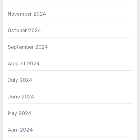
November 2024
October 2024
September 2024
August 2024
July 2024
June 2024
May 2024
April 2024