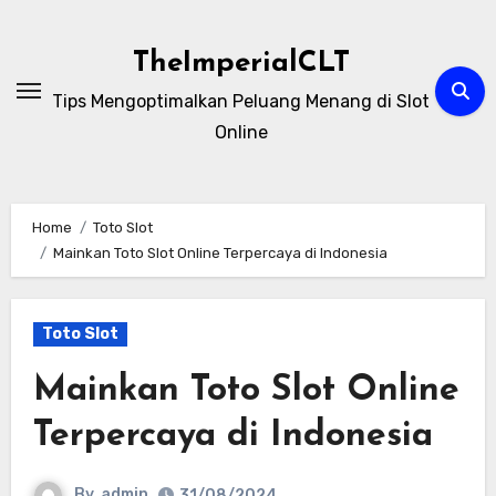
Skip
to
TheImperialCLT
content
Tips Mengoptimalkan Peluang Menang di Slot
Online
Home
Toto Slot
Mainkan Toto Slot Online Terpercaya di Indonesia
Toto Slot
Mainkan Toto Slot Online
Terpercaya di Indonesia
By
admin
31/08/2024