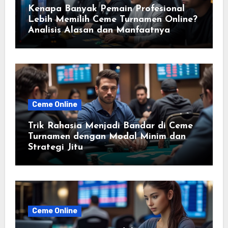
Kenapa Banyak Pemain Profesional
Lebih Memilih Ceme Turnamen Online?
Analisis Alasan dan Manfaatnya
Ceme Online
Trik Rahasia Menjadi Bandar di Ceme
Turnamen dengan Modal Minim dan
Strategi Jitu
Ceme Online