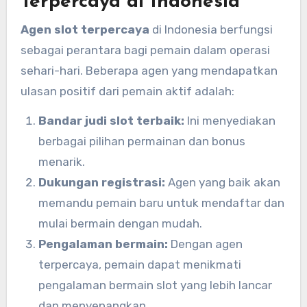
Terpercaya di Indonesia
Agen slot terpercaya
di Indonesia berfungsi
sebagai perantara bagi pemain dalam operasi
sehari-hari. Beberapa agen yang mendapatkan
ulasan positif dari pemain aktif adalah:
Bandar judi slot terbaik:
Ini menyediakan
berbagai pilihan permainan dan bonus
menarik.
Dukungan registrasi:
Agen yang baik akan
memandu pemain baru untuk mendaftar dan
mulai bermain dengan mudah.
Pengalaman bermain:
Dengan agen
terpercaya, pemain dapat menikmati
pengalaman bermain slot yang lebih lancar
dan menyenangkan.