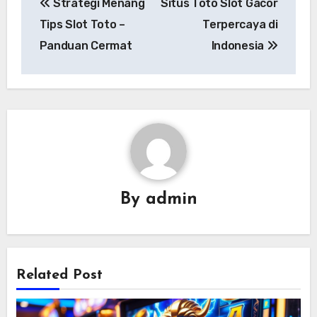
Strategi Menang
Situs Toto Slot Gacor
navigation
Tips Slot Toto –
Terpercaya di
Panduan Cermat
Indonesia
By
admin
Related Post