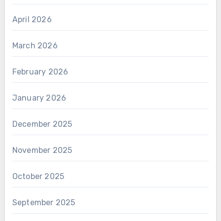
April 2026
March 2026
February 2026
January 2026
December 2025
November 2025
October 2025
September 2025