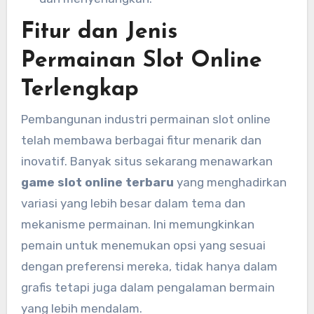
Fitur dan Jenis
Permainan Slot Online
Terlengkap
Pembangunan industri permainan slot online
telah membawa berbagai fitur menarik dan
inovatif. Banyak situs sekarang menawarkan
game slot online terbaru
yang menghadirkan
variasi yang lebih besar dalam tema dan
mekanisme permainan. Ini memungkinkan
pemain untuk menemukan opsi yang sesuai
dengan preferensi mereka, tidak hanya dalam
grafis tetapi juga dalam pengalaman bermain
yang lebih mendalam.