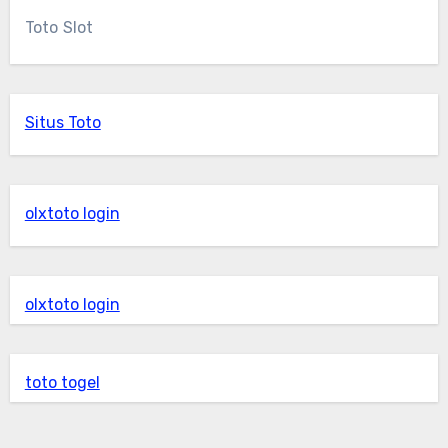
Toto Slot
Situs Toto
olxtoto login
olxtoto login
toto togel