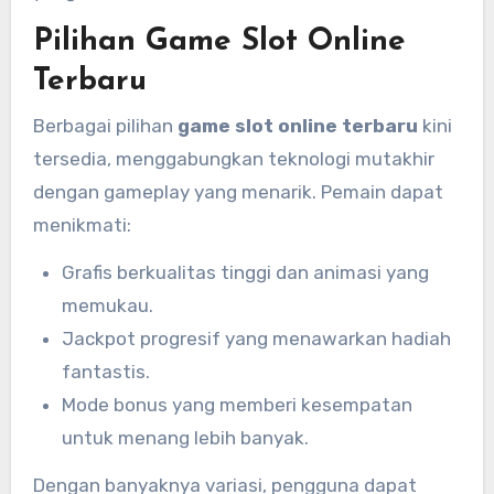
Pilihan Game Slot Online
Terbaru
Berbagai pilihan
game slot online terbaru
kini
tersedia, menggabungkan teknologi mutakhir
dengan gameplay yang menarik. Pemain dapat
menikmati:
Grafis berkualitas tinggi dan animasi yang
memukau.
Jackpot progresif yang menawarkan hadiah
fantastis.
Mode bonus yang memberi kesempatan
untuk menang lebih banyak.
Dengan banyaknya variasi, pengguna dapat