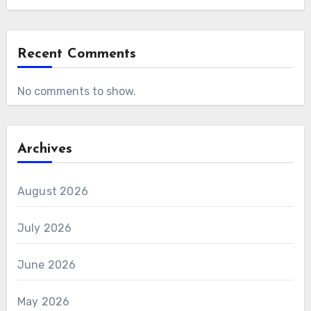
Recent Comments
No comments to show.
Archives
August 2026
July 2026
June 2026
May 2026