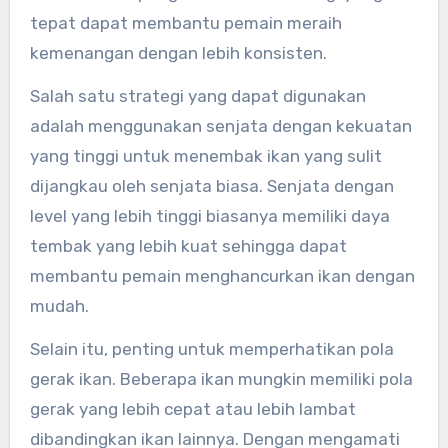
tepat dapat membantu pemain meraih
kemenangan dengan lebih konsisten.
Salah satu strategi yang dapat digunakan
adalah menggunakan senjata dengan kekuatan
yang tinggi untuk menembak ikan yang sulit
dijangkau oleh senjata biasa. Senjata dengan
level yang lebih tinggi biasanya memiliki daya
tembak yang lebih kuat sehingga dapat
membantu pemain menghancurkan ikan dengan
mudah.
Selain itu, penting untuk memperhatikan pola
gerak ikan. Beberapa ikan mungkin memiliki pola
gerak yang lebih cepat atau lebih lambat
dibandingkan ikan lainnya. Dengan mengamati