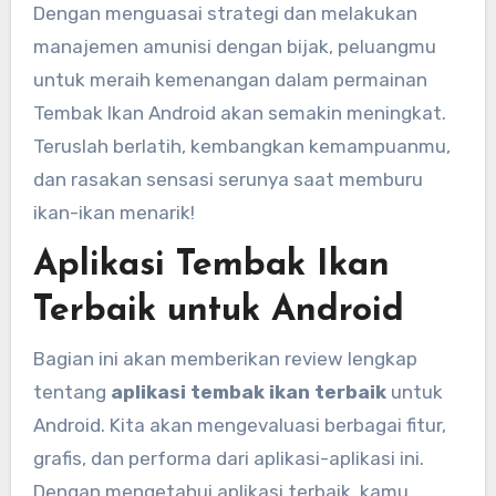
Dengan menguasai strategi dan melakukan
manajemen amunisi dengan bijak, peluangmu
untuk meraih kemenangan dalam permainan
Tembak Ikan Android akan semakin meningkat.
Teruslah berlatih, kembangkan kemampuanmu,
dan rasakan sensasi serunya saat memburu
ikan-ikan menarik!
Aplikasi Tembak Ikan
Terbaik untuk Android
Bagian ini akan memberikan review lengkap
tentang
aplikasi tembak ikan terbaik
untuk
Android. Kita akan mengevaluasi berbagai fitur,
grafis, dan performa dari aplikasi-aplikasi ini.
Dengan mengetahui aplikasi terbaik, kamu