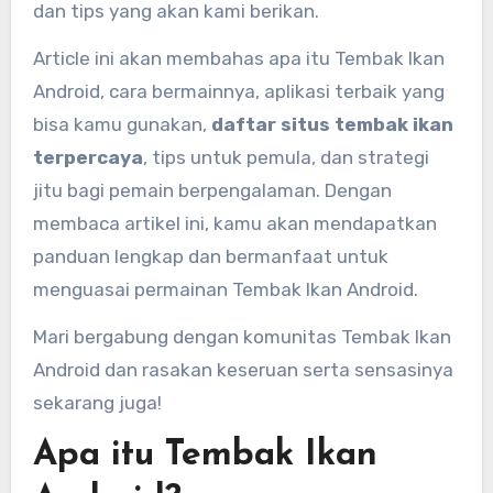
dan tips yang akan kami berikan.
Article ini akan membahas apa itu Tembak Ikan
Android, cara bermainnya, aplikasi terbaik yang
bisa kamu gunakan,
daftar situs tembak ikan
terpercaya
, tips untuk pemula, dan strategi
jitu bagi pemain berpengalaman. Dengan
membaca artikel ini, kamu akan mendapatkan
panduan lengkap dan bermanfaat untuk
menguasai permainan Tembak Ikan Android.
Mari bergabung dengan komunitas Tembak Ikan
Android dan rasakan keseruan serta sensasinya
sekarang juga!
Apa itu Tembak Ikan