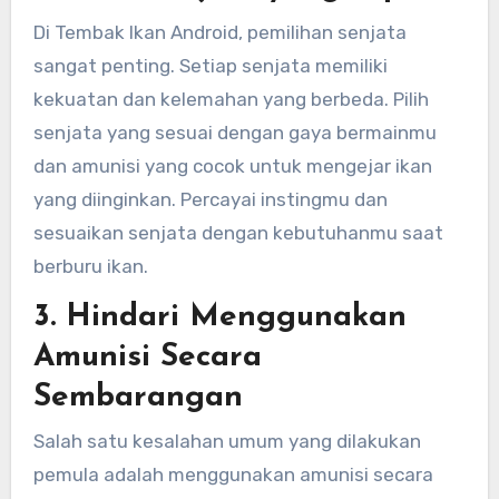
Di Tembak Ikan Android, pemilihan senjata
sangat penting. Setiap senjata memiliki
kekuatan dan kelemahan yang berbeda. Pilih
senjata yang sesuai dengan gaya bermainmu
dan amunisi yang cocok untuk mengejar ikan
yang diinginkan. Percayai instingmu dan
sesuaikan senjata dengan kebutuhanmu saat
berburu ikan.
3. Hindari Menggunakan
Amunisi Secara
Sembarangan
Salah satu kesalahan umum yang dilakukan
pemula adalah menggunakan amunisi secara