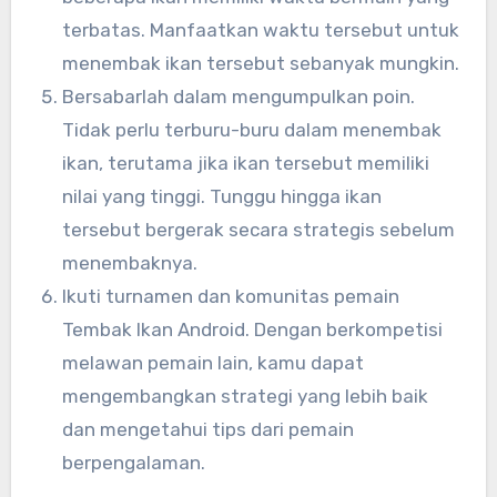
terbatas. Manfaatkan waktu tersebut untuk
menembak ikan tersebut sebanyak mungkin.
Bersabarlah dalam mengumpulkan poin.
Tidak perlu terburu-buru dalam menembak
ikan, terutama jika ikan tersebut memiliki
nilai yang tinggi. Tunggu hingga ikan
tersebut bergerak secara strategis sebelum
menembaknya.
Ikuti turnamen dan komunitas pemain
Tembak Ikan Android. Dengan berkompetisi
melawan pemain lain, kamu dapat
mengembangkan strategi yang lebih baik
dan mengetahui tips dari pemain
berpengalaman.