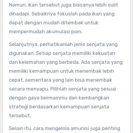
Namun, ikan tersebut juga biasanya lebih sulit
dihadapi. Sebaiknya fokuslah pada ikan yang
dapat dengan mudah ditembak untuk
mempermudah akumulasi poin.
Selanjutnya, perhatikanlah jenis senjata yang
digunakan. Setiap senjata memiliki kekuatan
dan kelemahan yang berbeda. Ada senjata yang
memiliki kemampuan untuk menembak lebih
cepat, sementara yang lain bisa menembak
secara menyapu. Pilihlah senjata yang sesuai
dengan gaya bermainmu dan kembangkan
strategi berdasarkan kemampuan senjata
tersebut.
Selain itu, cara mengelola amunisi juga penting