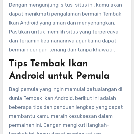
Dengan mengunjungi situs-situs ini, kamu akan
dapat menikmati pengalaman bermain Tembak
Ikan Android yang aman dan menyenangkan.
Pastikan untuk memilih situs yang terpercaya
dan terjamin keamanannya agar kamu dapat
bermain dengan tenang dan tanpa khawatir.
Tips Tembak Ikan
Android untuk Pemula
Bagi pemula yang ingin memulai petualangan di
dunia Tembak Ikan Android, berikut ini adalah
beberapa tips dan panduan lengkap yang dapat
membantu kamu meraih kesuksesan dalam
permainan ini. Dengan mengikuti langkah-
langkah ini, kamu dapat meningkatkan