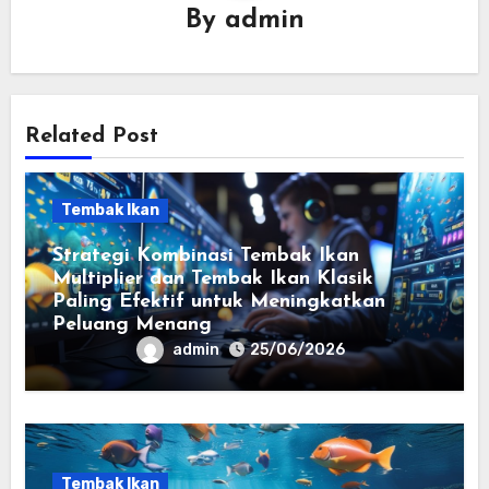
By
admin
Related Post
Tembak Ikan
Strategi Kombinasi Tembak Ikan
Multiplier dan Tembak Ikan Klasik
Paling Efektif untuk Meningkatkan
Peluang Menang
admin
25/06/2026
Tembak Ikan