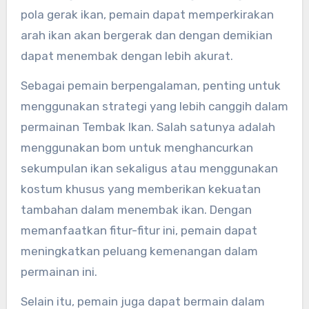
pola gerak ikan, pemain dapat memperkirakan
arah ikan akan bergerak dan dengan demikian
dapat menembak dengan lebih akurat.
Sebagai pemain berpengalaman, penting untuk
menggunakan strategi yang lebih canggih dalam
permainan Tembak Ikan. Salah satunya adalah
menggunakan bom untuk menghancurkan
sekumpulan ikan sekaligus atau menggunakan
kostum khusus yang memberikan kekuatan
tambahan dalam menembak ikan. Dengan
memanfaatkan fitur-fitur ini, pemain dapat
meningkatkan peluang kemenangan dalam
permainan ini.
Selain itu, pemain juga dapat bermain dalam