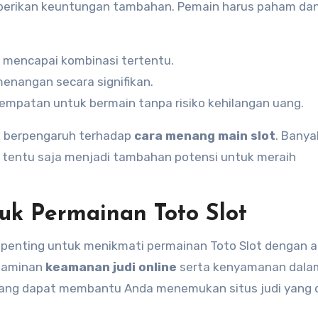
berikan keuntungan tambahan. Pemain harus paham da
t mencapai kombinasi tertentu.
enangan secara signifikan.
mpatan untuk bermain tanpa risiko kehilangan uang.
t berpengaruh terhadap
cara menang main slot
. Banya
g tentu saja menjadi tambahan potensi untuk meraih
tuk Permainan Toto Slot
 penting untuk menikmati permainan Toto Slot dengan 
 jaminan
keamanan judi online
serta kenyamanan dala
ri yang dapat membantu Anda menemukan situs judi yang