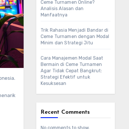
Ceme Turnamen Online?
Analisis Alasan dan
Manfaatnya
Trik Rahasia Menjadi Bandar di
Ceme Turnamen dengan Modal
Minim dan Strategi Jitu
Cara Manajemen Modal Saat
Bermain di Ceme Turnamen
Agar Tidak Cepat Bangkrut:
Strategi Efektif untuk
onesia.
Kesuksesan
menarik
n
Recent Comments
No comments to show.