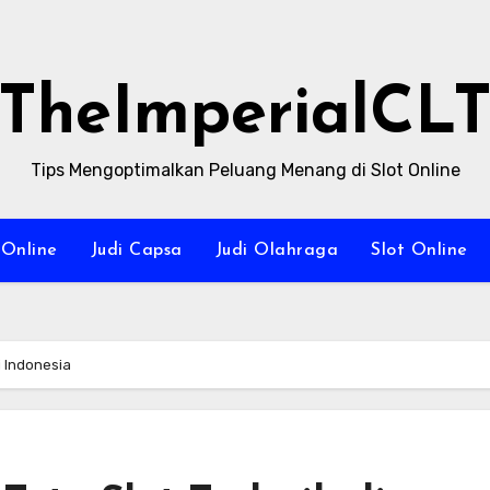
TheImperialCL
Tips Mengoptimalkan Peluang Menang di Slot Online
Online
Judi Capsa
Judi Olahraga
Slot Online
i Indonesia