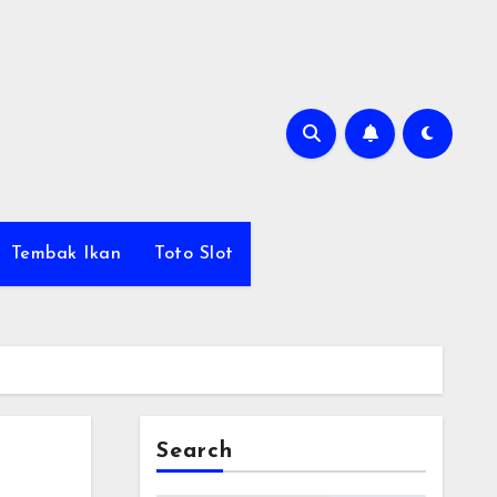
T
Tembak Ikan
Toto Slot
Search