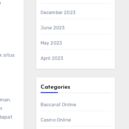
n
December 2023
June 2023
May 2023
k situs
April 2023
Categories
aman.
Baccarat Online
m
 dapat
Casino Online