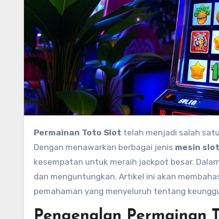
Permainan Toto Slot
telah menjadi salah satu
Dengan menawarkan berbagai jenis
mesin slot
kesempatan untuk meraih jackpot besar. Dala
dan menguntungkan. Artikel ini akan membahas
pemahaman yang menyeluruh tentang keunggul
Pengenalan Permainan T