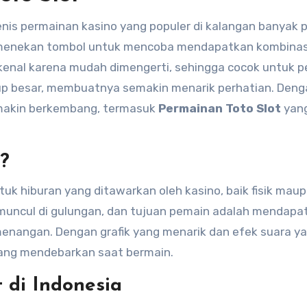
enis permainan kasino yang populer di kalangan banyak 
u menekan tombol untuk mencoba mendapatkan kombinas
erkenal karena mudah dimengerti, sehingga cocok untuk p
ukup besar, membuatnya semakin menarik perhatian. Den
akin berkembang, termasuk
Permainan Toto Slot
yang
?
uk hiburan yang ditawarkan oleh kasino, baik fisik mau
ol muncul di gulungan, dan tujuan pemain adalah mendapa
enangan. Dengan grafik yang menarik dan efek suara y
ang mendebarkan saat bermain.
 di Indonesia