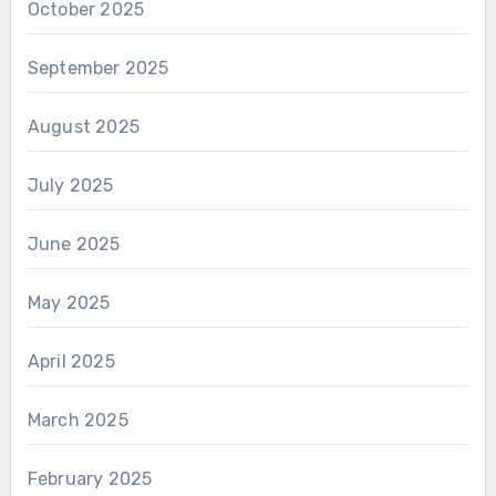
October 2025
September 2025
August 2025
July 2025
June 2025
May 2025
April 2025
March 2025
February 2025