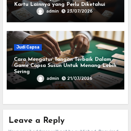
Kartu Lainnya yang Perlu Diketahui
admin
23/07/2026
Judi Capsa
Cara Mengatur Tangan Terbaik Dalam
Game Capsa Susun Untuk Menang Lebih
Sering
admin
21/07/2026
Leave a Reply