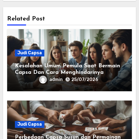
Related Post
Judi Capsa
Kesalahan Umum Pemula Saat Bermain
Capsa Dan Cara Menghindarinya
admin
25/07/2026
Judi Capsa
Perbedaan Capsa Susun dan Permainan