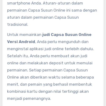
smartphone Anda. Aturan-aturan dalam
permainan Capsa Susun Online ini sama dengan
aturan dalam permainan Capsa Susun
tradisional.
Untuk memainkan
judi Capsa Susun Online
Versi Android
, Anda perlu mengunduh dan
menginstal aplikasi judi online terlebih dahulu.
Setelah itu, Anda perlu membuat akun judi
online dan melakukan deposit untuk memulai
permainan. Setiap permainan Capsa Susun
Online akan diberikan waktu selama beberapa
menit, dan pemain yang berhasil membentuk
kombinasi kartu dengan nilai tertinggi akan
menjadi pemenangnya.