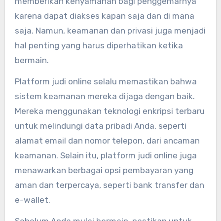
memberikan kenyamanan bagi penggemarnya
karena dapat diakses kapan saja dan di mana
saja. Namun, keamanan dan privasi juga menjadi
hal penting yang harus diperhatikan ketika
bermain.
Platform judi online selalu memastikan bahwa
sistem keamanan mereka dijaga dengan baik.
Mereka menggunakan teknologi enkripsi terbaru
untuk melindungi data pribadi Anda, seperti
alamat email dan nomor telepon, dari ancaman
keamanan. Selain itu, platform judi online juga
menawarkan berbagai opsi pembayaran yang
aman dan terpercaya, seperti bank transfer dan
e-wallet.
Sebelum Anda mulai bermain, pastikan untuk