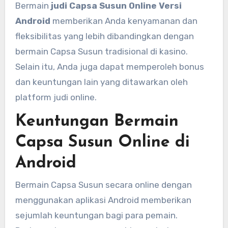
Bermain
judi Capsa Susun Online Versi
Android
memberikan Anda kenyamanan dan
fleksibilitas yang lebih dibandingkan dengan
bermain Capsa Susun tradisional di kasino.
Selain itu, Anda juga dapat memperoleh bonus
dan keuntungan lain yang ditawarkan oleh
platform judi online.
Keuntungan Bermain
Capsa Susun Online di
Android
Bermain Capsa Susun secara online dengan
menggunakan aplikasi Android memberikan
sejumlah keuntungan bagi para pemain.