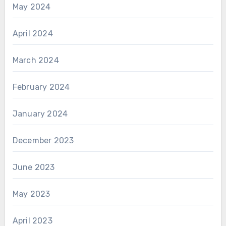
May 2024
April 2024
March 2024
February 2024
January 2024
December 2023
June 2023
May 2023
April 2023