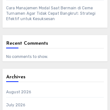
Cara Manajemen Modal Saat Bermain di Ceme
Turnamen Agar Tidak Cepat Bangkrut: Strategi
Efektif untuk Kesuksesan
Recent Comments
No comments to show.
Archives
August 2026
July 2026