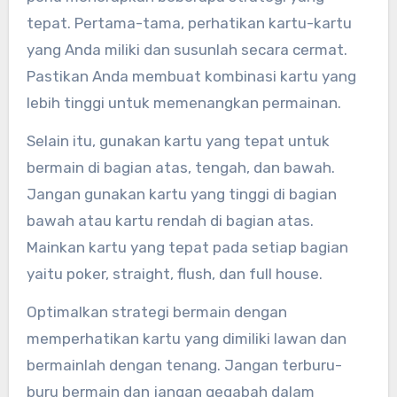
tepat. Pertama-tama, perhatikan kartu-kartu
yang Anda miliki dan susunlah secara cermat.
Pastikan Anda membuat kombinasi kartu yang
lebih tinggi untuk memenangkan permainan.
Selain itu, gunakan kartu yang tepat untuk
bermain di bagian atas, tengah, dan bawah.
Jangan gunakan kartu yang tinggi di bagian
bawah atau kartu rendah di bagian atas.
Mainkan kartu yang tepat pada setiap bagian
yaitu poker, straight, flush, dan full house.
Optimalkan strategi bermain dengan
memperhatikan kartu yang dimiliki lawan dan
bermainlah dengan tenang. Jangan terburu-
buru bermain dan jangan gegabah dalam