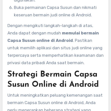
Buka permainan Capsa Susun dan nikmati
keseruan bermain judi online di Android.
Dengan mengikuti langkah-langkah di atas,
Anda dapat dengan mudah
memulai bermain
Capsa Susun online di Android
. Pastikan
untuk memilih aplikasi dan situs judi online yang
terpercaya serta memperhatikan keamanan dan
privasi data pribadi Anda saat bermain.
Strategi Bermain Capsa
Susun Online di Android
Untuk meningkatkan peluang kemenangan saat
bermain Capsa Susun online di Android, Anda
perlu menerapkan beberapa strategi yang