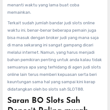
menanti waktu yang lama buat coba
memainkan.
Terkait sudah jumlah bandar judi slots online
waktu ini, benar-benar beberapa pemain juga
bisa masuk dengan broker judi yang mana saja
di mana sekarang ini sangat gampang dicari
melalui internet. Namun, yang harus menjadi
bahan pemikiran penting untuk anda kalau tidak
semuanya apa yang terhidang di agen judi slots
online lain terus memberi kepuasan serta beri
keuntungan sama hal yang sampai kini kerap
didatangkan oleh bo slots sah SLOT88.
Saran BO Slots Sah