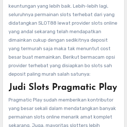
keuntungan yang lebih baik. Lebih-lebih lagi,
seluruhnya permainan slots terhebat dari yang
didatangkan SLOT88 lewat provider slots online
yang andal sekarang telah mendapatkan
dimainkan cukup dengan sedikitnya deposit
yang termurah saja maka tak menuntut cost
besar buat memainkan. Berikut bermacam opsi
provider terhebat yang disiapkan bo slots sah
deposit paling murah salah satunya:
Judi Slots Pragmatic Play
Pragmatic Play sudah memberikan kontributor
yang besar sekali dalam mendatangkan banyak
permainan slots online menarik amat komplet
sekarang. Juga, mayoritas slotters lebih