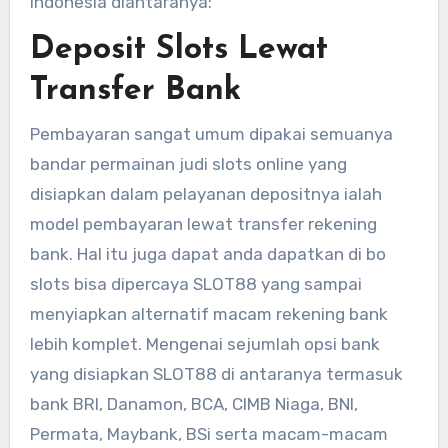
Indonesia diantaranya:
Deposit Slots Lewat
Transfer Bank
Pembayaran sangat umum dipakai semuanya
bandar permainan judi slots online yang
disiapkan dalam pelayanan depositnya ialah
model pembayaran lewat transfer rekening
bank. Hal itu juga dapat anda dapatkan di bo
slots bisa dipercaya SLOT88 yang sampai
menyiapkan alternatif macam rekening bank
lebih komplet. Mengenai sejumlah opsi bank
yang disiapkan SLOT88 di antaranya termasuk
bank BRI, Danamon, BCA, CIMB Niaga, BNI,
Permata, Maybank, BSi serta macam-macam