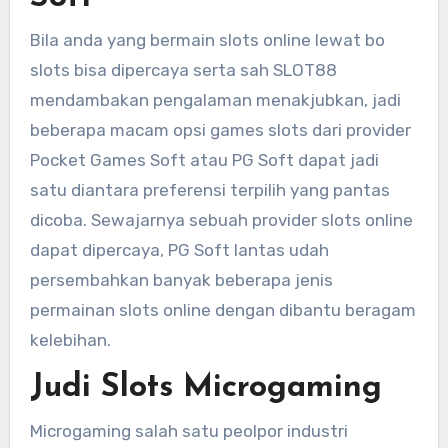
Bila anda yang bermain slots online lewat bo
slots bisa dipercaya serta sah SLOT88
mendambakan pengalaman menakjubkan, jadi
beberapa macam opsi games slots dari provider
Pocket Games Soft atau PG Soft dapat jadi
satu diantara preferensi terpilih yang pantas
dicoba. Sewajarnya sebuah provider slots online
dapat dipercaya, PG Soft lantas udah
persembahkan banyak beberapa jenis
permainan slots online dengan dibantu beragam
kelebihan.
Judi Slots Microgaming
Microgaming salah satu peolpor industri