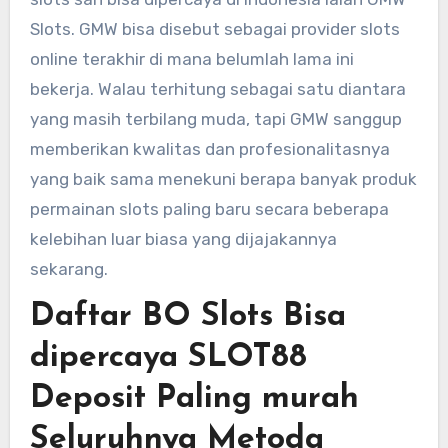
Slots. GMW bisa disebut sebagai provider slots
online terakhir di mana belumlah lama ini
bekerja. Walau terhitung sebagai satu diantara
yang masih terbilang muda, tapi GMW sanggup
memberikan kwalitas dan profesionalitasnya
yang baik sama menekuni berapa banyak produk
permainan slots paling baru secara beberapa
kelebihan luar biasa yang dijajakannya
sekarang.
Daftar BO Slots Bisa
dipercaya SLOT88
Deposit Paling murah
Seluruhnya Metoda