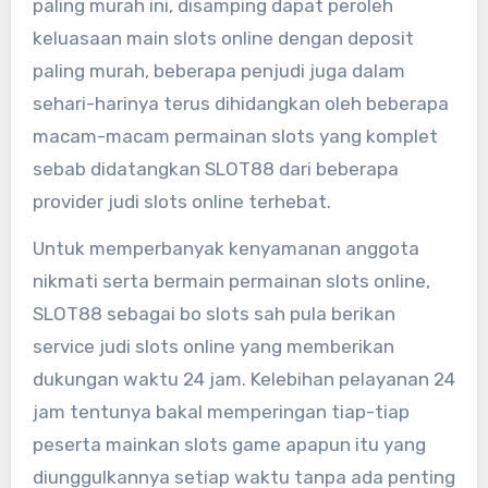
paling murah ini, disamping dapat peroleh
keluasaan main slots online dengan deposit
paling murah, beberapa penjudi juga dalam
sehari-harinya terus dihidangkan oleh beberapa
macam-macam permainan slots yang komplet
sebab didatangkan SLOT88 dari beberapa
provider judi slots online terhebat.
Untuk memperbanyak kenyamanan anggota
nikmati serta bermain permainan slots online,
SLOT88 sebagai bo slots sah pula berikan
service judi slots online yang memberikan
dukungan waktu 24 jam. Kelebihan pelayanan 24
jam tentunya bakal memperingan tiap-tiap
peserta mainkan slots game apapun itu yang
diunggulkannya setiap waktu tanpa ada penting