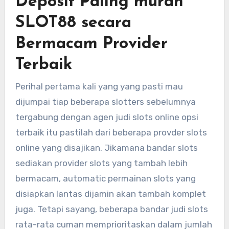
Deposit Paling murah
SLOT88 secara
Bermacam Provider
Terbaik
Perihal pertama kali yang yang pasti mau
dijumpai tiap beberapa slotters sebelumnya
tergabung dengan agen judi slots online opsi
terbaik itu pastilah dari beberapa provder slots
online yang disajikan. Jikamana bandar slots
sediakan provider slots yang tambah lebih
bermacam, automatic permainan slots yang
disiapkan lantas dijamin akan tambah komplet
juga. Tetapi sayang, beberapa bandar judi slots
rata-rata cuman memprioritaskan dalam jumlah