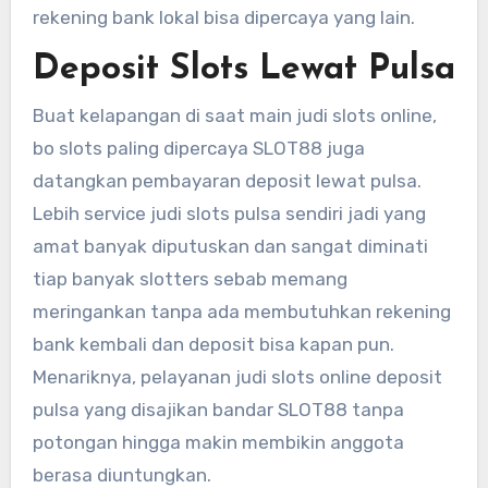
rekening bank lokal bisa dipercaya yang lain.
Deposit Slots Lewat Pulsa
Buat kelapangan di saat main judi slots online,
bo slots paling dipercaya SLOT88 juga
datangkan pembayaran deposit lewat pulsa.
Lebih service judi slots pulsa sendiri jadi yang
amat banyak diputuskan dan sangat diminati
tiap banyak slotters sebab memang
meringankan tanpa ada membutuhkan rekening
bank kembali dan deposit bisa kapan pun.
Menariknya, pelayanan judi slots online deposit
pulsa yang disajikan bandar SLOT88 tanpa
potongan hingga makin membikin anggota
berasa diuntungkan.