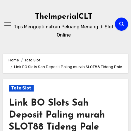
Skip
to
TheImperialCLT
content
Tips Mengoptimalkan Peluang Menang di Slot
Online
Home
Toto Slot
Link BO Slots Sah Deposit Paling murah SLOT88 Tideng Pale
Toto Slot
Link BO Slots Sah
Deposit Paling murah
SLOT88 Tideng Pale