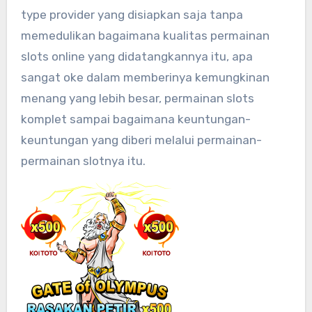
type provider yang disiapkan saja tanpa
memedulikan bagaimana kualitas permainan
slots online yang didatangkannya itu, apa
sangat oke dalam memberinya kemungkinan
menang yang lebih besar, permainan slots
komplet sampai bagaimana keuntungan-
keuntungan yang diberi melalui permainan-
permainan slotnya itu.