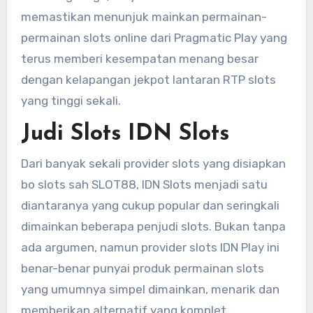
memastikan menunjuk mainkan permainan-
permainan slots online dari Pragmatic Play yang
terus memberi kesempatan menang besar
dengan kelapangan jekpot lantaran RTP slots
yang tinggi sekali.
Judi Slots IDN Slots
Dari banyak sekali provider slots yang disiapkan
bo slots sah SLOT88, IDN Slots menjadi satu
diantaranya yang cukup popular dan seringkali
dimainkan beberapa penjudi slots. Bukan tanpa
ada argumen, namun provider slots IDN Play ini
benar-benar punyai produk permainan slots
yang umumnya simpel dimainkan, menarik dan
memberikan alternatif yang komplet.