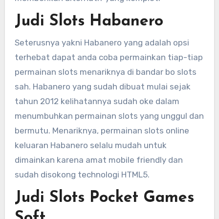
Judi Slots Habanero
Seterusnya yakni Habanero yang adalah opsi
terhebat dapat anda coba permainkan tiap-tiap
permainan slots menariknya di bandar bo slots
sah. Habanero yang sudah dibuat mulai sejak
tahun 2012 kelihatannya sudah oke dalam
menumbuhkan permainan slots yang unggul dan
bermutu. Menariknya, permainan slots online
keluaran Habanero selalu mudah untuk
dimainkan karena amat mobile friendly dan
sudah disokong technologi HTML5.
Judi Slots Pocket Games
Soft