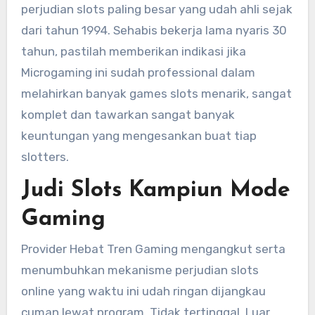
perjudian slots paling besar yang udah ahli sejak
dari tahun 1994. Sehabis bekerja lama nyaris 30
tahun, pastilah memberikan indikasi jika
Microgaming ini sudah professional dalam
melahirkan banyak games slots menarik, sangat
komplet dan tawarkan sangat banyak
keuntungan yang mengesankan buat tiap
slotters.
Judi Slots Kampiun Mode
Gaming
Provider Hebat Tren Gaming mengangkut serta
menumbuhkan mekanisme perjudian slots
online yang waktu ini udah ringan dijangkau
cuman lewat program. Tidak tertinggal, Luar