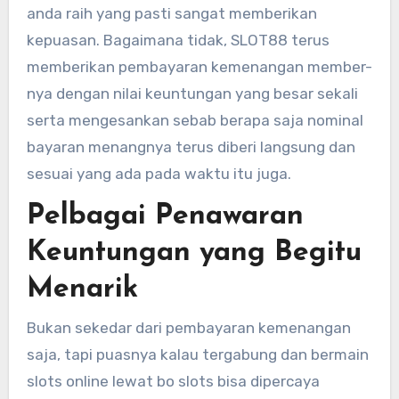
anda raih yang pasti sangat memberikan
kepuasan. Bagaimana tidak, SLOT88 terus
memberikan pembayaran kemenangan member-
nya dengan nilai keuntungan yang besar sekali
serta mengesankan sebab berapa saja nominal
bayaran menangnya terus diberi langsung dan
sesuai yang ada pada waktu itu juga.
Pelbagai Penawaran
Keuntungan yang Begitu
Menarik
Bukan sekedar dari pembayaran kemenangan
saja, tapi puasnya kalau tergabung dan bermain
slots online lewat bo slots bisa dipercaya