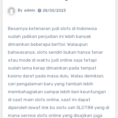
By
admin
28/05/2023
Besarnya ketenaran judi slots di Indonesia
sudah jadikan perjudian ini lebih banyak
dimainkan beberapa bettor. Walaupun
bahwasanya, slots sendiri bukan hanya tenar
atau mode di waktu judi online saja tetapi
sudah lama kerap dimainkan pada tempat
kasino darat pada masa dulu. Walau demikian,
cari pengalaman baru yang tambah lebih
membahagiakan sampai lebih beri keuntungan
di saat main slots online, saat ini dapat
diperoleh lewat link bo slots sah SLOT88 yang di
mana service slots online yang disajikan juga