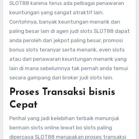
SLOT88 karena terus ada pelbagai penawaran
keuntungan yang sangat atraktif lain.
Contohnya, banyak keuntungan menarik dan
paling besar lain di agen judi slots SLOT88 dapat
anda peroleh dari jekpot paling besar, promosi
bonus slots teranyar serta menarik, even slots
atau dari penawaran keuntungan menarik yang
lain di mana sebelumnya tak pernah anda temui
secara gampang dari broker judi slots lain.
Proses Transaksi bisnis
Cepat
Perihal yang jadi kelebihan terbaik menunjuk
bermain slots online lewat bo slots paling
dipercaya SLOT88 merupakan proses transaksi