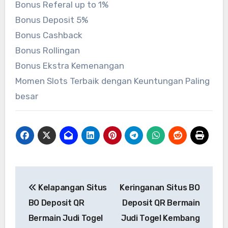
Bonus Referal up to 1%
Bonus Deposit 5%
Bonus Cashback
Bonus Rollingan
Bonus Ekstra Kemenangan
Momen Slots Terbaik dengan Keuntungan Paling
besar
Post
Kelapangan Situs
Keringanan Situs BO
navigation
BO Deposit QR
Deposit QR Bermain
Bermain Judi Togel
Judi Togel Kembang