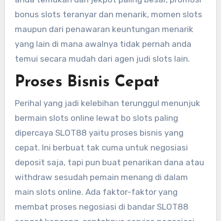
bonus slots teranyar dan menarik, momen slots
maupun dari penawaran keuntungan menarik
yang lain di mana awalnya tidak pernah anda
temui secara mudah dari agen judi slots lain.
Proses Bisnis Cepat
Perihal yang jadi kelebihan terunggul menunjuk
bermain slots online lewat bo slots paling
dipercaya SLOT88 yaitu proses bisnis yang
cepat. Ini berbuat tak cuma untuk negosiasi
deposit saja, tapi pun buat penarikan dana atau
withdraw sesudah pemain menang di dalam
main slots online. Ada faktor-faktor yang
membat proses negosiasi di bandar SLOT88