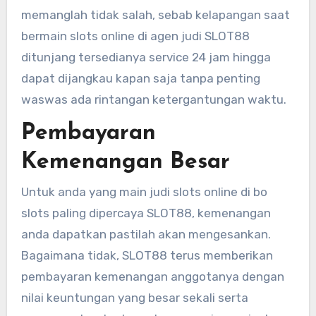
memanglah tidak salah, sebab kelapangan saat
bermain slots online di agen judi SLOT88
ditunjang tersedianya service 24 jam hingga
dapat dijangkau kapan saja tanpa penting
waswas ada rintangan ketergantungan waktu.
Pembayaran
Kemenangan Besar
Untuk anda yang main judi slots online di bo
slots paling dipercaya SLOT88, kemenangan
anda dapatkan pastilah akan mengesankan.
Bagaimana tidak, SLOT88 terus memberikan
pembayaran kemenangan anggotanya dengan
nilai keuntungan yang besar sekali serta