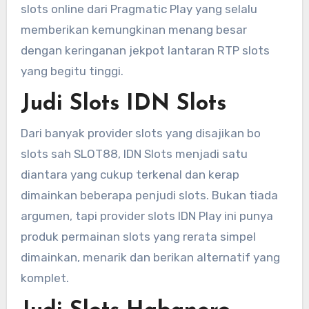
slots online dari Pragmatic Play yang selalu
memberikan kemungkinan menang besar
dengan keringanan jekpot lantaran RTP slots
yang begitu tinggi.
Judi Slots IDN Slots
Dari banyak provider slots yang disajikan bo
slots sah SLOT88, IDN Slots menjadi satu
diantara yang cukup terkenal dan kerap
dimainkan beberapa penjudi slots. Bukan tiada
argumen, tapi provider slots IDN Play ini punya
produk permainan slots yang rerata simpel
dimainkan, menarik dan berikan alternatif yang
komplet.