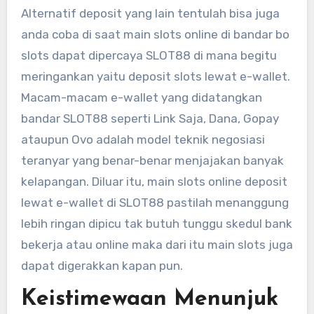
Alternatif deposit yang lain tentulah bisa juga
anda coba di saat main slots online di bandar bo
slots dapat dipercaya SLOT88 di mana begitu
meringankan yaitu deposit slots lewat e-wallet.
Macam-macam e-wallet yang didatangkan
bandar SLOT88 seperti Link Saja, Dana, Gopay
ataupun Ovo adalah model teknik negosiasi
teranyar yang benar-benar menjajakan banyak
kelapangan. Diluar itu, main slots online deposit
lewat e-wallet di SLOT88 pastilah menanggung
lebih ringan dipicu tak butuh tunggu skedul bank
bekerja atau online maka dari itu main slots juga
dapat digerakkan kapan pun.
Keistimewaan Menunjuk