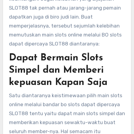
SLOT88 tak pernah atau jarang-jarang pemain
dapatkan juga di biro judi lain. Buat
memperjelasnya, tersebut sejumlah kelebihan
memutuskan main slots online melalui BO slots
dapat dipercaya SLOT88 diantaranya:
Dapat Bermain Slots
Simpel dan Memberi
kepuasan Kapan Saja
Satu diantaranya keistimewaan pilih main slots
online melalui bandar bo slots dapat dipercaya
SLOT88 tentu yaitu dapat main slots simpel dan
memberikan kepuasan sewaktu-waktu buat
seluruh member-nya. Hal semacam itu