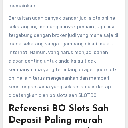
memainkan.
Berkaitan udah banyak bandar judi slots online
sekarang ini, memang banyak pemain juga bisa
tergabung dengan broker judi yang mana saja di
mana sekarang sangat gampang dicari melalui
internet. Namun, yang harus menjadi bahan
alasan penting untuk anda kalau tidak
semuanya apa yang terhidang di agen judi slots
online lain terus mengesankan dan memberi
keuntungan sama yang sekian lama ini kerap
didatangkan oleh bo slots sah SLOT88.
Referensi BO Slots Sah
Deposit Paling murah