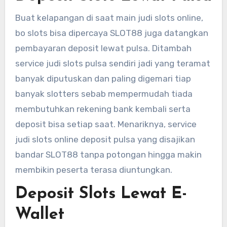
Buat kelapangan di saat main judi slots online,
bo slots bisa dipercaya SLOT88 juga datangkan
pembayaran deposit lewat pulsa. Ditambah
service judi slots pulsa sendiri jadi yang teramat
banyak diputuskan dan paling digemari tiap
banyak slotters sebab mempermudah tiada
membutuhkan rekening bank kembali serta
deposit bisa setiap saat. Menariknya, service
judi slots online deposit pulsa yang disajikan
bandar SLOT88 tanpa potongan hingga makin
membikin peserta terasa diuntungkan.
Deposit Slots Lewat E-
Wallet