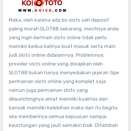
Maka, oleh karena ada bo slots sah deposit
paling murah SLOT88 sekarang, mestinya anda
yang ingin bermain slots online tidak perlu
memikir kedua kalinya buat masuk serta main
judi slots online didalamnya. Problemnya,
provider slots online yang disiapkan oleh
SLOT88 bukan hanya menyediakan jejeran tipe
permainan slots online yang komplet saja
namun juga permainan slots yang
dilaunchingnya amat memiliki kualitas dan
banyak memiliki kelebihan maka dari itu begitu
oke memberinya semua kepuasan sampai
keuntungan yang jauh semakin baik. Ditambah