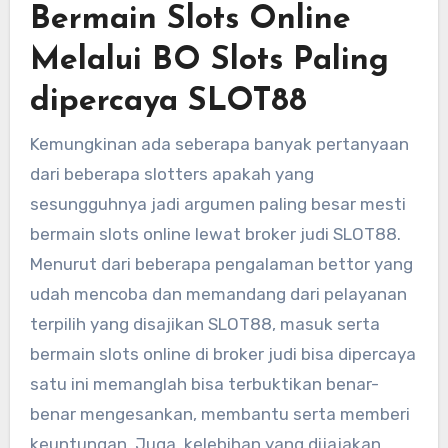
Bermain Slots Online
Melalui BO Slots Paling
dipercaya SLOT88
Kemungkinan ada seberapa banyak pertanyaan
dari beberapa slotters apakah yang
sesungguhnya jadi argumen paling besar mesti
bermain slots online lewat broker judi SLOT88.
Menurut dari beberapa pengalaman bettor yang
udah mencoba dan memandang dari pelayanan
terpilih yang disajikan SLOT88, masuk serta
bermain slots online di broker judi bisa dipercaya
satu ini memanglah bisa terbuktikan benar-
benar mengesankan, membantu serta memberi
keuntungan. Juga, kelebihan yang dijajakan