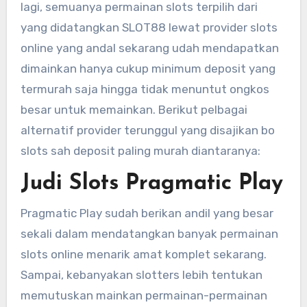
lagi, semuanya permainan slots terpilih dari
yang didatangkan SLOT88 lewat provider slots
online yang andal sekarang udah mendapatkan
dimainkan hanya cukup minimum deposit yang
termurah saja hingga tidak menuntut ongkos
besar untuk memainkan. Berikut pelbagai
alternatif provider terunggul yang disajikan bo
slots sah deposit paling murah diantaranya:
Judi Slots Pragmatic Play
Pragmatic Play sudah berikan andil yang besar
sekali dalam mendatangkan banyak permainan
slots online menarik amat komplet sekarang.
Sampai, kebanyakan slotters lebih tentukan
memutuskan mainkan permainan-permainan