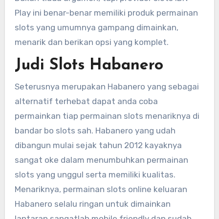
Play ini benar-benar memiliki produk permainan
slots yang umumnya gampang dimainkan,
menarik dan berikan opsi yang komplet.
Judi Slots Habanero
Seterusnya merupakan Habanero yang sebagai
alternatif terhebat dapat anda coba
permainkan tiap permainan slots menariknya di
bandar bo slots sah. Habanero yang udah
dibangun mulai sejak tahun 2012 kayaknya
sangat oke dalam menumbuhkan permainan
slots yang unggul serta memiliki kualitas.
Menariknya, permainan slots online keluaran
Habanero selalu ringan untuk dimainkan
lantaran sangatlah mobile friendly dan sudah