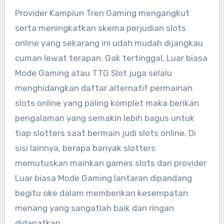
Provider Kampiun Tren Gaming mengangkut
serta meningkatkan skema perjudian slots
online yang sekarang ini udah mudah dijangkau
cuman lewat terapan. Gak tertinggal, Luar biasa
Mode Gaming atau TTG Slot juga selalu
menghidangkan daftar alternatif permainan
slots online yang paling komplet maka berikan
pengalaman yang semakin lebih bagus untuk
tiap slotters saat bermain judi slots online. Di
sisi lainnya, berapa banyak slotters
memutuskan mainkan games slots dari provider
Luar biasa Mode Gaming lantaran dipandang
begitu oke dalam memberikan kesempatan
menang yang sangatlah baik dan ringan
didapatkan.