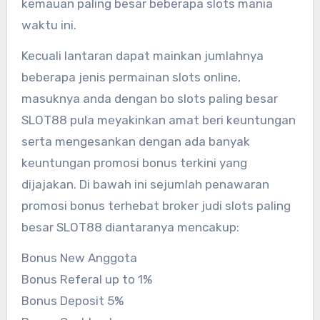
kemauan paling besar beberapa slots mania
waktu ini.
Kecuali lantaran dapat mainkan jumlahnya
beberapa jenis permainan slots online,
masuknya anda dengan bo slots paling besar
SLOT88 pula meyakinkan amat beri keuntungan
serta mengesankan dengan ada banyak
keuntungan promosi bonus terkini yang
dijajakan. Di bawah ini sejumlah penawaran
promosi bonus terhebat broker judi slots paling
besar SLOT88 diantaranya mencakup:
Bonus New Anggota
Bonus Referal up to 1%
Bonus Deposit 5%