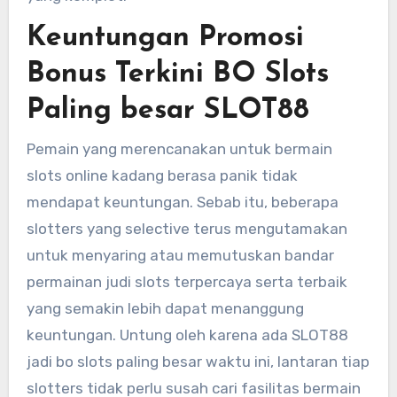
Keuntungan Promosi
Bonus Terkini BO Slots
Paling besar SLOT88
Pemain yang merencanakan untuk bermain
slots online kadang berasa panik tidak
mendapat keuntungan. Sebab itu, beberapa
slotters yang selective terus mengutamakan
untuk menyaring atau memutuskan bandar
permainan judi slots terpercaya serta terbaik
yang semakin lebih dapat menanggung
keuntungan. Untung oleh karena ada SLOT88
jadi bo slots paling besar waktu ini, lantaran tiap
slotters tidak perlu susah cari fasilitas bermain