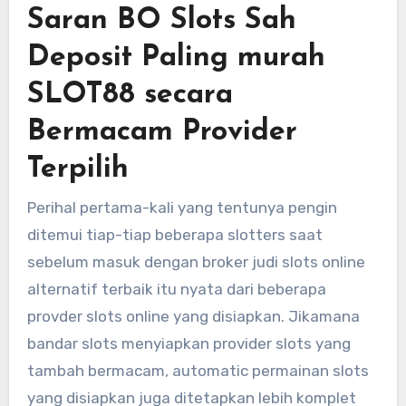
Saran BO Slots Sah
Deposit Paling murah
SLOT88 secara
Bermacam Provider
Terpilih
Perihal pertama-kali yang tentunya pengin
ditemui tiap-tiap beberapa slotters saat
sebelum masuk dengan broker judi slots online
alternatif terbaik itu nyata dari beberapa
provder slots online yang disiapkan. Jikamana
bandar slots menyiapkan provider slots yang
tambah bermacam, automatic permainan slots
yang disiapkan juga ditetapkan lebih komplet