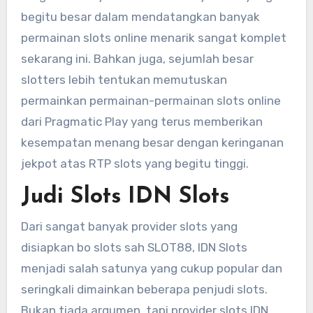
begitu besar dalam mendatangkan banyak
permainan slots online menarik sangat komplet
sekarang ini. Bahkan juga, sejumlah besar
slotters lebih tentukan memutuskan
permainkan permainan-permainan slots online
dari Pragmatic Play yang terus memberikan
kesempatan menang besar dengan keringanan
jekpot atas RTP slots yang begitu tinggi.
Judi Slots IDN Slots
Dari sangat banyak provider slots yang
disiapkan bo slots sah SLOT88, IDN Slots
menjadi salah satunya yang cukup popular dan
seringkali dimainkan beberapa penjudi slots.
Bukan tiada argumen, tapi provider slots IDN