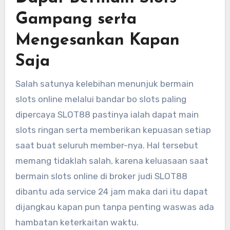
Gampang serta
Mengesankan Kapan
Saja
Salah satunya kelebihan menunjuk bermain
slots online melalui bandar bo slots paling
dipercaya SLOT88 pastinya ialah dapat main
slots ringan serta memberikan kepuasan setiap
saat buat seluruh member-nya. Hal tersebut
memang tidaklah salah, karena keluasaan saat
bermain slots online di broker judi SLOT88
dibantu ada service 24 jam maka dari itu dapat
dijangkau kapan pun tanpa penting waswas ada
hambatan keterkaitan waktu.