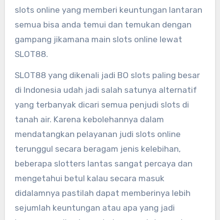
slots online yang memberi keuntungan lantaran
semua bisa anda temui dan temukan dengan
gampang jikamana main slots online lewat
SLOT88.
SLOT88 yang dikenali jadi BO slots paling besar
di Indonesia udah jadi salah satunya alternatif
yang terbanyak dicari semua penjudi slots di
tanah air. Karena kebolehannya dalam
mendatangkan pelayanan judi slots online
terunggul secara beragam jenis kelebihan,
beberapa slotters lantas sangat percaya dan
mengetahui betul kalau secara masuk
didalamnya pastilah dapat memberinya lebih
sejumlah keuntungan atau apa yang jadi