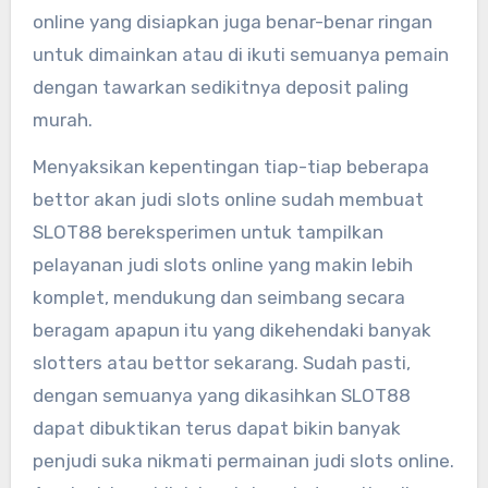
online yang disiapkan juga benar-benar ringan
untuk dimainkan atau di ikuti semuanya pemain
dengan tawarkan sedikitnya deposit paling
murah.
Menyaksikan kepentingan tiap-tiap beberapa
bettor akan judi slots online sudah membuat
SLOT88 bereksperimen untuk tampilkan
pelayanan judi slots online yang makin lebih
komplet, mendukung dan seimbang secara
beragam apapun itu yang dikehendaki banyak
slotters atau bettor sekarang. Sudah pasti,
dengan semuanya yang dikasihkan SLOT88
dapat dibuktikan terus dapat bikin banyak
penjudi suka nikmati permainan judi slots online.