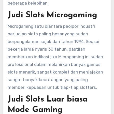
beberapa kelebihan.
Judi Slots Microgaming
Microgaming satu diantara peolpor industri
perjudian slots paling besar yang sudah
berpengalaman sejak dari tahun 1994. Seusai
bekerja lama nyaris 30 tahun, pastilah
memberikan indikasi jika Microgaming ini sudah
professional dalam melahirkan banyak games
slots menarik, sangat komplet dan menjajakan
sangat banyak keuntungan yang paling
memberi kepuasan untuk tiap-tiap slotters.
Judi Slots Luar biasa
Mode Gaming