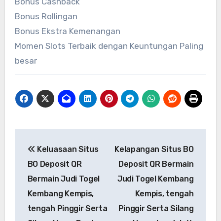
Bonus Cashback
Bonus Rollingan
Bonus Ekstra Kemenangan
Momen Slots Terbaik dengan Keuntungan Paling
besar
Post
Keluasaan Situs
Kelapangan Situs BO
navigation
BO Deposit QR
Deposit QR Bermain
Bermain Judi Togel
Judi Togel Kembang
Kembang Kempis,
Kempis, tengah
tengah Pinggir Serta
Pinggir Serta Silang