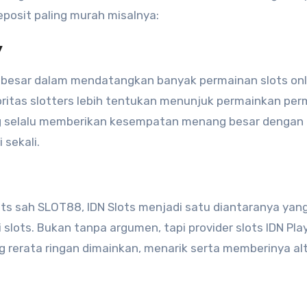
eposit paling murah misalnya:
y
tu besar dalam mendatangkan banyak permainan slots onl
oritas slotters lebih tentukan menunjuk permainkan pe
ang selalu memberikan kesempatan menang besar dengan
 sekali.
lots sah SLOT88, IDN Slots menjadi satu diantaranya yan
lots. Bukan tanpa argumen, tapi provider slots IDN Play
 rerata ringan dimainkan, menarik serta memberinya alt