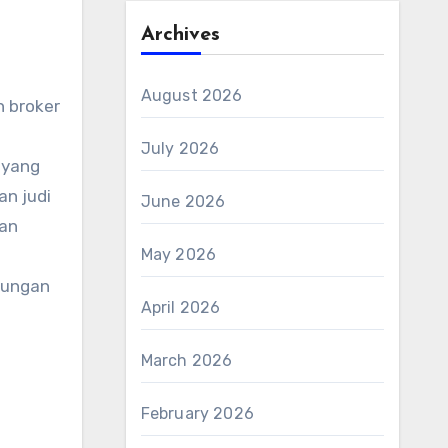
Archives
August 2026
n broker
July 2026
 yang
an judi
June 2026
kan
May 2026
tungan
April 2026
March 2026
February 2026