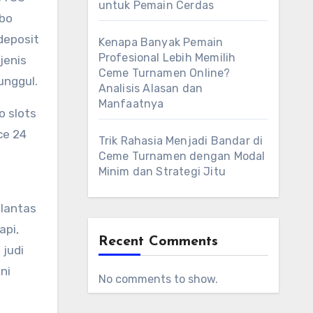
untuk Pemain Cerdas
 bo
deposit
Kenapa Banyak Pemain
Profesional Lebih Memilih
jenis
Ceme Turnamen Online?
unggul.
Analisis Alasan dan
Manfaatnya
o slots
ce 24
Trik Rahasia Menjadi Bandar di
Ceme Turnamen dengan Modal
Minim dan Strategi Jitu
 lantas
api,
Recent Comments
 judi
ni
No comments to show.