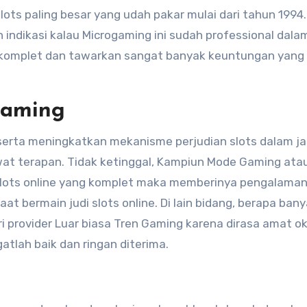
lots paling besar yang udah pakar mulai dari tahun 1994.
 indikasi kalau Microgaming ini sudah professional dala
 komplet dan tawarkan sangat banyak keuntungan yang
Gaming
erta meningkatkan mekanisme perjudian slots dalam ja
wat terapan. Tidak ketinggal, Kampiun Mode Gaming ata
 slots online yang komplet maka memberinya pengalama
at bermain judi slots online. Di lain bidang, berapa ban
i provider Luar biasa Tren Gaming karena dirasa amat o
lah baik dan ringan diterima.