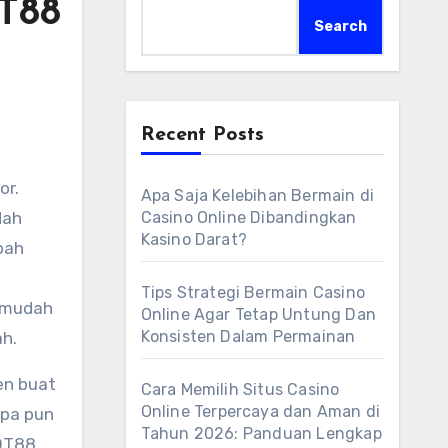
OT88
Search
Recent Posts
Apa Saja Kelebihan Bermain di
dah
Casino Online Dibandingkan
Kasino Darat?
bah
Tips Strategi Bermain Casino
t mudah
Online Agar Tetap Untung Dan
Konsisten Dalam Permainan
h.
en buat
Cara Memilih Situs Casino
Online Terpercaya dan Aman di
apa pun
Tahun 2026: Panduan Lengkap
LOT88