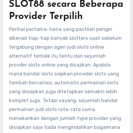
SLOT88 secara Beberapa
Provider Terpilih
Perihal pertama-tama yang pastilah pengin
dikenali tiap-tiap banyak slotters saat sebelum
tergabung dengan agen judi slots online
alternatif terbaik itu tentu dari sejumlah
provder slots online yang disajikan. Apabila
mana bandar slots siapkan provider slots yang
tambah bervariasi, automatic permainan slots
yang disiapkan juga ditetapkan semakin lebih
komplet juga. Tetapi sayang, sejumlah bandar
permainan judi slots rata-rata cuma
menekankan dengan jumlah type provider yang
disiapkan saja tiada mengindahkan bagaimana