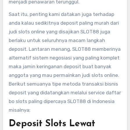
menjadi penawaran terunggul.
Saat itu, penting kami datakan juga terhadap
anda kalau sedikitnya deposit paling murah dari
judi slots online yang disajikan SLOT88 juga
berlaku untuk seluruhnya macam langkah
deposit. Lantaran menang, SLOT88 memberinya
alternatif sistem negosiasi yang paling komplet
maka jamin keringanan deposit buat banyak
anggota yang mau permainkan judi slots online.
Berikut semuanya tipe metoda transaksi bisnis
deposit yang didatangkan melalui service daftar
bo slots paling dipercaya SLOT88 di Indonesia
misalnya:
Deposit Slots Lewat