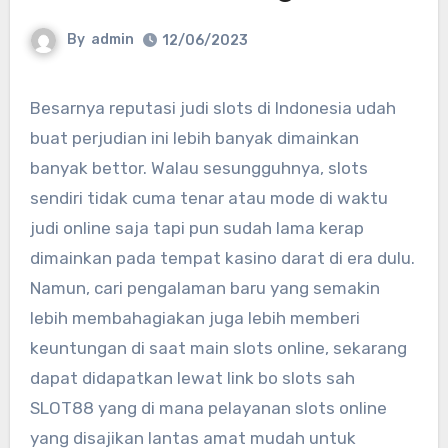
By
admin
12/06/2023
Besarnya reputasi judi slots di Indonesia udah
buat perjudian ini lebih banyak dimainkan
banyak bettor. Walau sesungguhnya, slots
sendiri tidak cuma tenar atau mode di waktu
judi online saja tapi pun sudah lama kerap
dimainkan pada tempat kasino darat di era dulu.
Namun, cari pengalaman baru yang semakin
lebih membahagiakan juga lebih memberi
keuntungan di saat main slots online, sekarang
dapat didapatkan lewat link bo slots sah
SLOT88 yang di mana pelayanan slots online
yang disajikan lantas amat mudah untuk