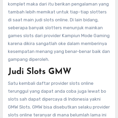
komplet maka dari itu berikan pengalaman yang
tambah lebih memikat untuk tiap-tiap slotters
di saat main judi slots online. Di lain bidang,
seberapa banyak slotters menunjuk mainkan
games slots dari provider Kampiun Mode Gaming
karena dikira sangatlah oke dalam memberinya
kesempatan menang yang benar-benar baik dan
gampang diperoleh.
Judi Slots GMW
Satu kembali daftar provider slots online
terunggul yang dapat anda coba juga lewat bo
slots sah dapat dipercaya di Indonesia yakni
GMW Slots. GMW bisa disebutkan selaku provider
slots online teranyar di mana belumlah lama ini