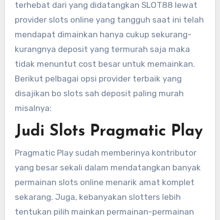
terhebat dari yang didatangkan SLOT88 lewat
provider slots online yang tangguh saat ini telah
mendapat dimainkan hanya cukup sekurang-
kurangnya deposit yang termurah saja maka
tidak menuntut cost besar untuk memainkan.
Berikut pelbagai opsi provider terbaik yang
disajikan bo slots sah deposit paling murah
misalnya:
Judi Slots Pragmatic Play
Pragmatic Play sudah memberinya kontributor
yang besar sekali dalam mendatangkan banyak
permainan slots online menarik amat komplet
sekarang. Juga, kebanyakan slotters lebih
tentukan pilih mainkan permainan-permainan