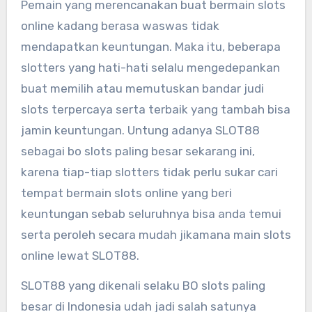
Pemain yang merencanakan buat bermain slots
online kadang berasa waswas tidak
mendapatkan keuntungan. Maka itu, beberapa
slotters yang hati-hati selalu mengedepankan
buat memilih atau memutuskan bandar judi
slots terpercaya serta terbaik yang tambah bisa
jamin keuntungan. Untung adanya SLOT88
sebagai bo slots paling besar sekarang ini,
karena tiap-tiap slotters tidak perlu sukar cari
tempat bermain slots online yang beri
keuntungan sebab seluruhnya bisa anda temui
serta peroleh secara mudah jikamana main slots
online lewat SLOT88.
SLOT88 yang dikenali selaku BO slots paling
besar di Indonesia udah jadi salah satunya