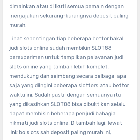
dimainkan atau di ikuti semua pemain dengan
menjajakan sekurang-kurangnya deposit paling
murah.
Lihat kepentingan tiap beberapa bettor bakal
judi slots online sudah membikin SLOT88
berexperimen untuk tampilkan pelayanan judi
slots online yang tambah lebih komplet,
mendukung dan seimbang secara pelbagai apa
saja yang diingini beberapa slotters atau bettor
waktu ini. Sudah pasti, dengan semuanya itu
yang dikasihkan SLOT88 bisa dibuktikan selalu
dapat membikin beberapa penjudi bahagia
nikmati judi slots online. Ditambah lagi, lewat
link bo slots sah deposit paling murah ini,