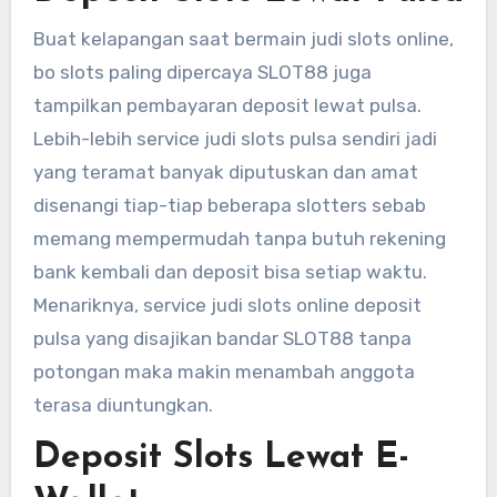
Buat kelapangan saat bermain judi slots online,
bo slots paling dipercaya SLOT88 juga
tampilkan pembayaran deposit lewat pulsa.
Lebih-lebih service judi slots pulsa sendiri jadi
yang teramat banyak diputuskan dan amat
disenangi tiap-tiap beberapa slotters sebab
memang mempermudah tanpa butuh rekening
bank kembali dan deposit bisa setiap waktu.
Menariknya, service judi slots online deposit
pulsa yang disajikan bandar SLOT88 tanpa
potongan maka makin menambah anggota
terasa diuntungkan.
Deposit Slots Lewat E-