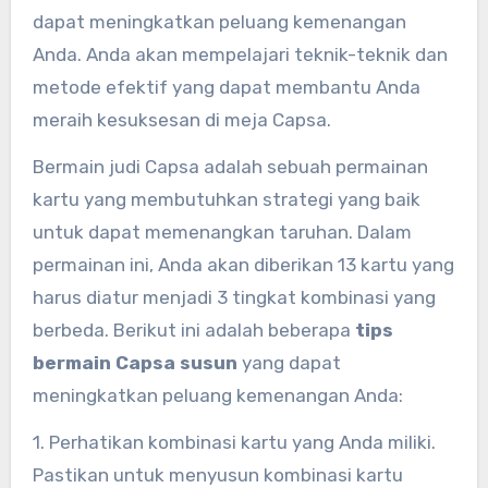
dapat meningkatkan peluang kemenangan
Anda. Anda akan mempelajari teknik-teknik dan
metode efektif yang dapat membantu Anda
meraih kesuksesan di meja Capsa.
Bermain judi Capsa adalah sebuah permainan
kartu yang membutuhkan strategi yang baik
untuk dapat memenangkan taruhan. Dalam
permainan ini, Anda akan diberikan 13 kartu yang
harus diatur menjadi 3 tingkat kombinasi yang
berbeda. Berikut ini adalah beberapa
tips
bermain Capsa susun
yang dapat
meningkatkan peluang kemenangan Anda:
1. Perhatikan kombinasi kartu yang Anda miliki.
Pastikan untuk menyusun kombinasi kartu