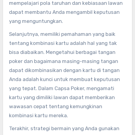
mempelajari pola taruhan dan kebiasaan lawan
dapat membantu Anda mengambil keputusan
yang menguntungkan.
Selanjutnya, memiliki pemahaman yang baik
tentang kombinasi kartu adalah hal yang tak
bisa diabaikan. Mengetahui berbagai tangan
poker dan bagaimana masing-masing tangan
dapat dikombinasikan dengan kartu di tangan
Anda adalah kunci untuk membuat keputusan
yang tepat. Dalam Capsa Poker, mengamati
kartu yang dimiliki lawan dapat memberikan
wawasan cepat tentang kemungkinan
kombinasi kartu mereka.
Terakhir, strategi bermain yang Anda gunakan