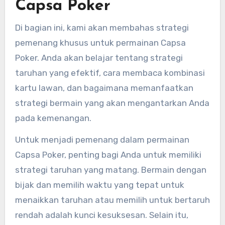
Capsa Poker
Di bagian ini, kami akan membahas strategi
pemenang khusus untuk permainan Capsa
Poker. Anda akan belajar tentang strategi
taruhan yang efektif, cara membaca kombinasi
kartu lawan, dan bagaimana memanfaatkan
strategi bermain yang akan mengantarkan Anda
pada kemenangan.
Untuk menjadi pemenang dalam permainan
Capsa Poker, penting bagi Anda untuk memiliki
strategi taruhan yang matang. Bermain dengan
bijak dan memilih waktu yang tepat untuk
menaikkan taruhan atau memilih untuk bertaruh
rendah adalah kunci kesuksesan. Selain itu,