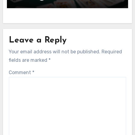
Leave a Reply
Your email address will not be published.
Required
fields are marked
*
Comment
*