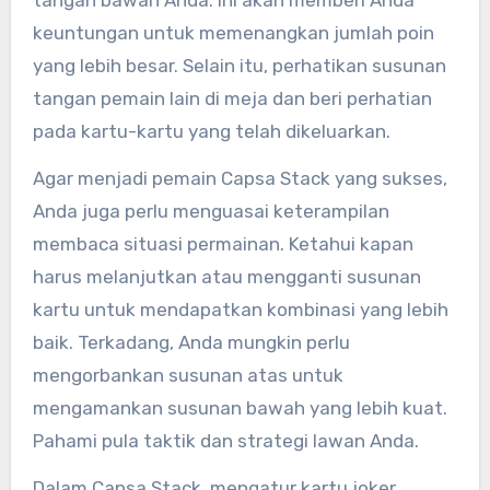
tangan bawah Anda. Ini akan memberi Anda
keuntungan untuk memenangkan jumlah poin
yang lebih besar. Selain itu, perhatikan susunan
tangan pemain lain di meja dan beri perhatian
pada kartu-kartu yang telah dikeluarkan.
Agar menjadi pemain Capsa Stack yang sukses,
Anda juga perlu menguasai keterampilan
membaca situasi permainan. Ketahui kapan
harus melanjutkan atau mengganti susunan
kartu untuk mendapatkan kombinasi yang lebih
baik. Terkadang, Anda mungkin perlu
mengorbankan susunan atas untuk
mengamankan susunan bawah yang lebih kuat.
Pahami pula taktik dan strategi lawan Anda.
Dalam Capsa Stack, mengatur kartu joker