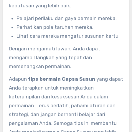
keputusan yang lebih baik.
Pelajari perilaku dan gaya bermain mereka.
Perhatikan pola taruhan mereka.
Lihat cara mereka mengatur susunan kartu.
Dengan mengamati lawan, Anda dapat
mengambil langkah yang tepat dan
memenangkan permainan.
Adapun
tips bermain Capsa Susun
yang dapat
Anda terapkan untuk meningkatkan
keterampilan dan kesuksesan Anda dalam
permainan. Terus berlatih, pahami aturan dan
strategi, dan jangan berhenti belajar dari
pengalaman Anda. Semoga tips ini membantu