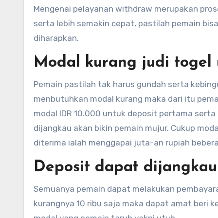
Mengenai pelayanan withdraw merupakan pros
serta lebih semakin cepat, pastilah pemain bi
diharapkan.
Modal kurang judi togel 
Pemain pastilah tak harus gundah serta kebin
menbutuhkan modal kurang maka dari itu pema
modal IDR 10.000 untuk deposit pertama serta
dijangkau akan bikin pemain mujur. Cukup moda
diterima ialah menggapai juta-an rupiah beberap
Deposit dapat dijangkau
Semuanya pemain dapat melakukan pembayaran 
kurangnya 10 ribu saja maka dapat amat beri k