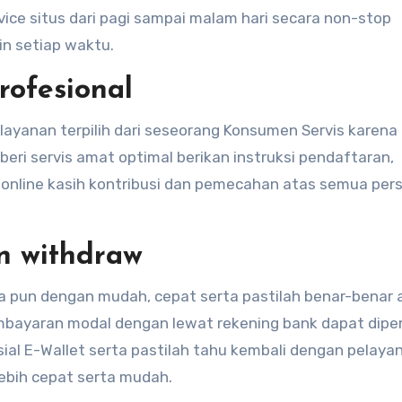
rvice situs dari pagi sampai malam hari secara non-stop
in setiap waktu.
rofesional
yanan terpilih dari seseorang Konsumen Servis karena
beri servis amat optimal berikan instruksi pendaftaran,
l online kasih kontribusi dan pemecahan atas semua per
an withdraw
a pun dengan mudah, cepat serta pastilah benar-benar 
mbayaran modal dengan lewat rekening bank dapat dipe
esial E-Wallet serta pastilah tahu kembali dengan pelay
lebih cepat serta mudah.