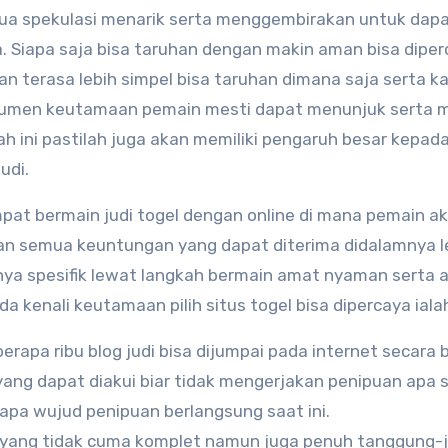
emua spekulasi menarik serta menggembirakan untuk dap
. Siapa saja bisa taruhan dengan makin aman bisa dipe
 terasa lebih simpel bisa taruhan dimana saja serta k
rgumen keutamaan pemain mesti dapat menunjuk serta 
h ini pastilah juga akan memiliki pengaruh besar kepad
udi.
pat bermain judi togel dengan online di mana pemain a
ngan semua keuntungan yang dapat diterima didalamnya l
nya spesifik lewat langkah bermain amat nyaman serta
 kenali keutamaan pilih situs togel bisa dipercaya iala
erapa ribu blog judi bisa dijumpai pada internet secara
ang dapat diakui biar tidak mengerjakan penipuan apa 
apa wujud penipuan berlangsung saat ini.
 yang tidak cuma komplet namun juga penuh tanggung