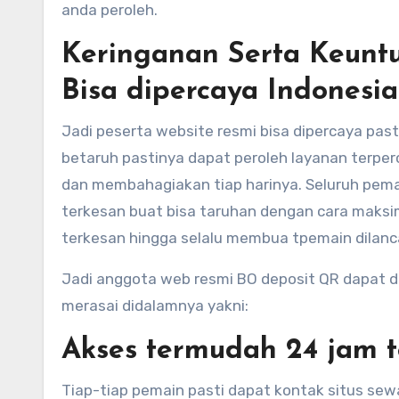
anda peroleh.
Keringanan Serta Keunt
Bisa dipercaya Indonesia
Jadi peserta website resmi bisa dipercaya past
betaruh pastinya dapat peroleh layanan terper
dan membahagiakan tiap harinya. Seluruh pema
terkesan buat bisa taruhan dengan cara maksim
terkesan hingga selalu membua tpemain dilanc
Jadi anggota web resmi BO deposit QR dapat d
merasai didalamnya yakni:
Akses termudah 24 jam t
Tiap-tiap pemain pasti dapat kontak situs se