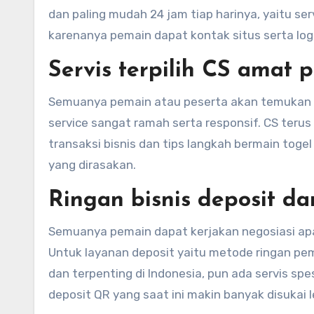
dan paling mudah 24 jam tiap harinya, yaitu se
karenanya pemain dapat kontak situs serta log
Servis terpilih CS amat p
Semuanya pemain atau peserta akan temukan la
service sangat ramah serta responsif. CS terus 
transaksi bisnis dan tips langkah bermain toge
yang dirasakan.
Ringan bisnis deposit d
Semuanya pemain dapat kerjakan negosiasi ap
Untuk layanan deposit yaitu metode ringan pe
dan terpenting di Indonesia, pun ada servis sp
deposit QR yang saat ini makin banyak disukai 