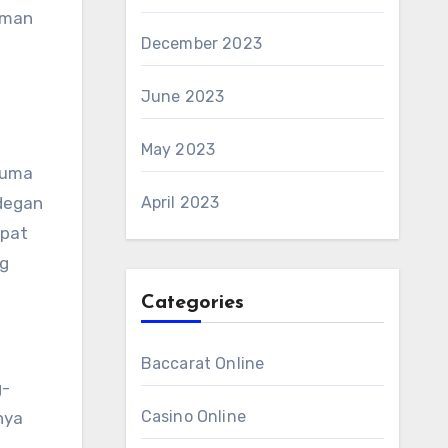
aman
December 2023
June 2023
May 2023
cuma
degan
April 2023
apat
ng
Categories
Baccarat Online
g-
Casino Online
nya