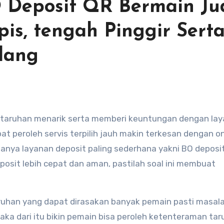
 Deposit QR Bermain Ju
s, tengah Pinggir Sert
lang
pat peroleh servis terpilih jauh makin terkesan dengan on
amanya layanan deposit paling sederhana yakni BO deposi
osit lebih cepat dan aman, pastilah soal ini membuat
han yang dapat dirasakan banyak pemain pasti masalah
ka dari itu bikin pemain bisa peroleh ketenteraman ta