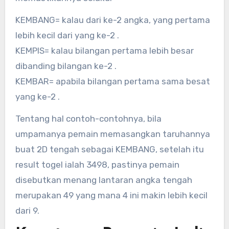
KEMBANG= kalau dari ke-2 angka, yang pertama
lebih kecil dari yang ke-2 .
KEMPIS= kalau bilangan pertama lebih besar
dibanding bilangan ke-2 .
KEMBAR= apabila bilangan pertama sama besat
yang ke-2 .
Tentang hal contoh-contohnya, bila
umpamanya pemain memasangkan taruhannya
buat 2D tengah sebagai KEMBANG, setelah itu
result togel ialah 3498, pastinya pemain
disebutkan menang lantaran angka tengah
merupakan 49 yang mana 4 ini makin lebih kecil
dari 9.