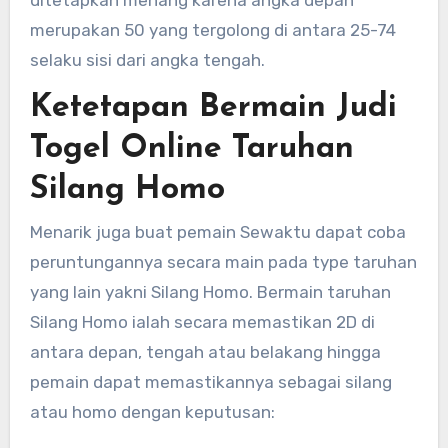
merupakan 50 yang tergolong di antara 25-74
selaku sisi dari angka tengah.
Ketetapan Bermain Judi
Togel Online Taruhan
Silang Homo
Menarik juga buat pemain Sewaktu dapat coba
peruntungannya secara main pada type taruhan
yang lain yakni Silang Homo. Bermain taruhan
Silang Homo ialah secara memastikan 2D di
antara depan, tengah atau belakang hingga
pemain dapat memastikannya sebagai silang
atau homo dengan keputusan: