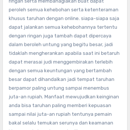
ringan serta membahagiakan buat dapat
peroleh semua kehebohan serta ketenteraman
khusus taruhan dengan online. siapa-siapa saja
dapat jalankan semua kehebohannya tertentu
dengan ringan juga tambah dapat dipercaya
dalam beroleh untung yang begitu besar, jadi
tidaklah mengherankan apabila saat ini betaruh
dapat merasai judi menggembirakan terlebih
dengan semua keuntungan yang bertambah
besar dapat dihandalkan jadi tempat taruhan
berpamor paling untung sampai menembus
juta-an rupiah. Manfaat mewujudkan keinginan
anda bisa taruhan paling memberi kepuasan
sampai nilai juta-an rupiah tentunya pemain
bakal selalu temukan serunya dan keamanan