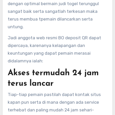
dengan optimal bermain judi togel terunggul
sangat baik serta sangatlah terkesan maka
terus membua tpemain dilancarkan serta
untung.
Jadi anggota web resmi BO deposit QR dapat
dipercaya, karenanya kelapangan dan
keuntungan yang dapat pemain merasai
didalamnya ialah:
Akses termudah 24 jam
terus lancar
Tiap-tiap pemain pastilah dapat kontak situs
kapan pun serta di mana dengan ada service
terhebat dan paling mudah 24 jam sehari-