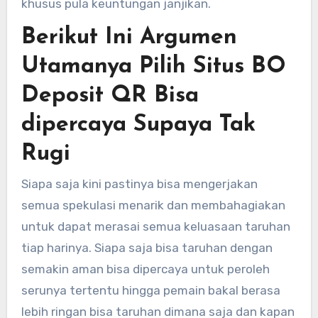
khusus pula keuntungan janjikan.
Berikut Ini Argumen
Utamanya Pilih Situs BO
Deposit QR Bisa
dipercaya Supaya Tak
Rugi
Siapa saja kini pastinya bisa mengerjakan
semua spekulasi menarik dan membahagiakan
untuk dapat merasai semua keluasaan taruhan
tiap harinya. Siapa saja bisa taruhan dengan
semakin aman bisa dipercaya untuk peroleh
serunya tertentu hingga pemain bakal berasa
lebih ringan bisa taruhan dimana saja dan kapan