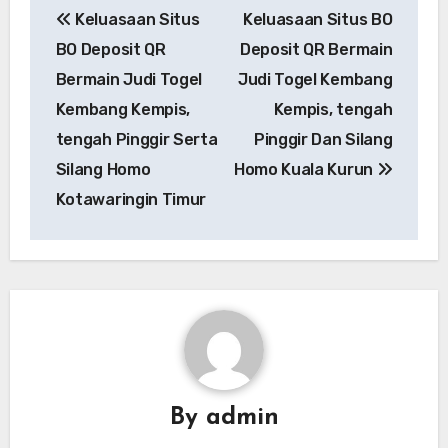
Keluasaan Situs
Keluasaan Situs BO
navigation
BO Deposit QR
Deposit QR Bermain
Bermain Judi Togel
Judi Togel Kembang
Kembang Kempis,
Kempis, tengah
tengah Pinggir Serta
Pinggir Dan Silang
Silang Homo
Homo Kuala Kurun
Kotawaringin Timur
By
admin