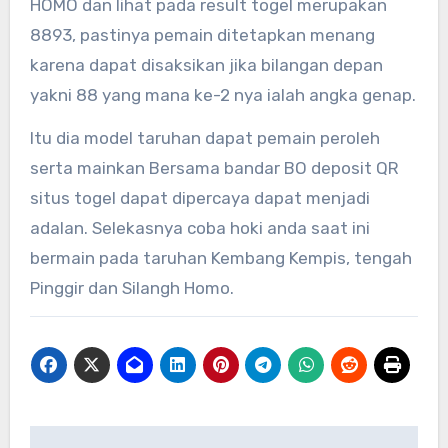
HOMO dan lihat pada result togel merupakan
8893, pastinya pemain ditetapkan menang
karena dapat disaksikan jika bilangan depan
yakni 88 yang mana ke-2 nya ialah angka genap.
Itu dia model taruhan dapat pemain peroleh
serta mainkan Bersama bandar BO deposit QR
situs togel dapat dipercaya dapat menjadi
adalan. Selekasnya coba hoki anda saat ini
bermain pada taruhan Kembang Kempis, tengah
Pinggir dan Silangh Homo.
Post