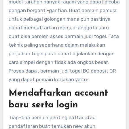
model taruhan banyak ragam yang dapat dicoba
dengan berganti-gantian. Buat pemain pemula
untuk pelbagai golongan mana pun pastinya
dapat mendaftarkan menjadi anggota baru
buat bisa peroleh akses bermain judi togel. Tata
teknik paling sederhana dalam melakukan
perjudian togel pasti dapat dijalankan dengan
cara simpel dengan tidak ada ongkos besar.
Proses dapat bermain judi togel BO deposit QR
yang dapat pemain kerjakan yaitu:
Mendaftarkan account
baru serta login
Tiap-tiap pemula penting daftar atau
pendaftaran buat temukan new akun.