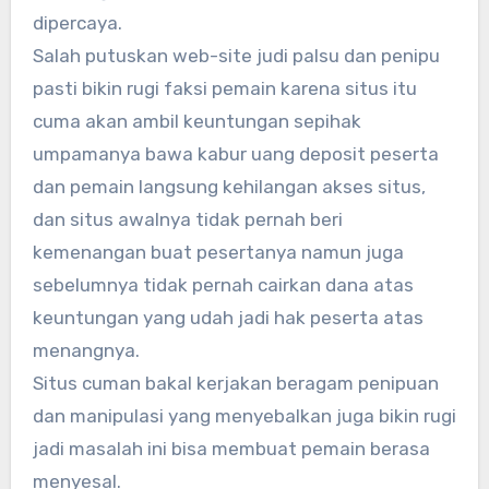
dipercaya.
Salah putuskan web-site judi palsu dan penipu
pasti bikin rugi faksi pemain karena situs itu
cuma akan ambil keuntungan sepihak
umpamanya bawa kabur uang deposit peserta
dan pemain langsung kehilangan akses situs,
dan situs awalnya tidak pernah beri
kemenangan buat pesertanya namun juga
sebelumnya tidak pernah cairkan dana atas
keuntungan yang udah jadi hak peserta atas
menangnya.
Situs cuman bakal kerjakan beragam penipuan
dan manipulasi yang menyebalkan juga bikin rugi
jadi masalah ini bisa membuat pemain berasa
menyesal.