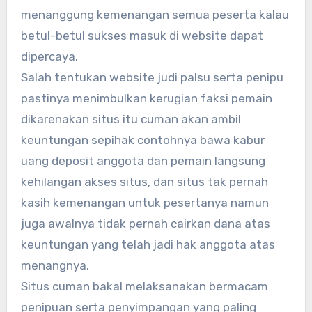
menanggung kemenangan semua peserta kalau
betul-betul sukses masuk di website dapat
dipercaya.
Salah tentukan website judi palsu serta penipu
pastinya menimbulkan kerugian faksi pemain
dikarenakan situs itu cuman akan ambil
keuntungan sepihak contohnya bawa kabur
uang deposit anggota dan pemain langsung
kehilangan akses situs, dan situs tak pernah
kasih kemenangan untuk pesertanya namun
juga awalnya tidak pernah cairkan dana atas
keuntungan yang telah jadi hak anggota atas
menangnya.
Situs cuman bakal melaksanakan bermacam
penipuan serta penyimpangan yang paling