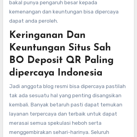
bakal punya pengaruh besar kepada
kemenangan dan keuntungan bisa dipercaya
dapat anda peroleh.
Keringanan Dan
Keuntungan Situs Sah
BO Deposit QR Paling
dipercaya Indonesia
Jadi anggota blog resmi bisa dipercaya pastilah
tak ada sesuatu hal yang penting disangsikan
kembali. Banyak betaruh pasti dapat temukan
layanan terpercaya dan terbaik untuk dapat
merasai semua spekulasi heboh serta
menggembirakan sehari-harinya. Seluruh