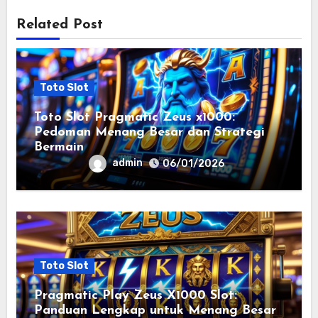
Related Post
Toto Slot
Toto Slot Pragmatic Zeus x1000:
Pedoman Menang Besar dan Strategi
Bermain
admin
06/01/2026
Toto Slot
Pragmatic Play Zeus X1000 Slot:
Panduan Lengkap untuk Menang Besar