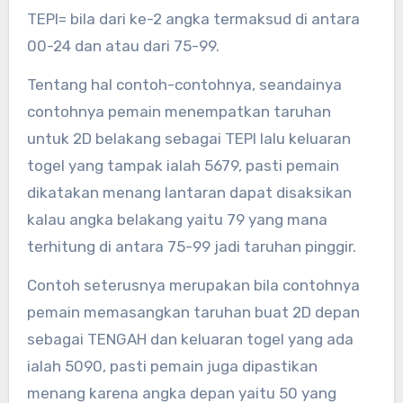
TEPI= bila dari ke-2 angka termaksud di antara
00-24 dan atau dari 75-99.
Tentang hal contoh-contohnya, seandainya
contohnya pemain menempatkan taruhan
untuk 2D belakang sebagai TEPI lalu keluaran
togel yang tampak ialah 5679, pasti pemain
dikatakan menang lantaran dapat disaksikan
kalau angka belakang yaitu 79 yang mana
terhitung di antara 75-99 jadi taruhan pinggir.
Contoh seterusnya merupakan bila contohnya
pemain memasangkan taruhan buat 2D depan
sebagai TENGAH dan keluaran togel yang ada
ialah 5090, pasti pemain juga dipastikan
menang karena angka depan yaitu 50 yang