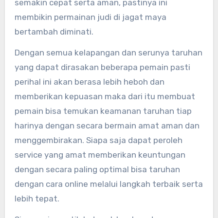
semakin cepat serta aman, pastinya ini
membikin permainan judi di jagat maya
bertambah diminati.
Dengan semua kelapangan dan serunya taruhan
yang dapat dirasakan beberapa pemain pasti
perihal ini akan berasa lebih heboh dan
memberikan kepuasan maka dari itu membuat
pemain bisa temukan keamanan taruhan tiap
harinya dengan secara bermain amat aman dan
menggembirakan. Siapa saja dapat peroleh
service yang amat memberikan keuntungan
dengan secara paling optimal bisa taruhan
dengan cara online melalui langkah terbaik serta
lebih tepat.