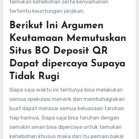
temukan kehebohan serta kenyamanan
tertentu keuntungan janjikan.
Berikut Ini Argumen
Keutamaan Memutuskan
Situs BO Deposit QR
Dapat dipercaya Supaya
Tidak Rugi
Siapa saja waktu ini tentunya bisa melakukan
semua spekulasi menarik dan membahagiakan
buat dapat merasai semua keluasaan taruhan
tiap harinya. Siapa saja bisa taruhan dengan
semakin aman bisa dipercaya untuk temukan
kehebohan khusus maka dari itu pemain bakal