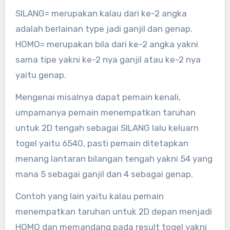
SILANG= merupakan kalau dari ke-2 angka
adalah berlainan type jadi ganjil dan genap.
HOMO= merupakan bila dari ke-2 angka yakni
sama tipe yakni ke-2 nya ganjil atau ke-2 nya
yaitu genap.
Mengenai misalnya dapat pemain kenali,
umpamanya pemain menempatkan taruhan
untuk 2D tengah sebagai SILANG lalu keluarn
togel yaitu 6540, pasti pemain ditetapkan
menang lantaran bilangan tengah yakni 54 yang
mana 5 sebagai ganjil dan 4 sebagai genap.
Contoh yang lain yaitu kalau pemain
menempatkan taruhan untuk 2D depan menjadi
HOMO dan memandang pada result togel yakni