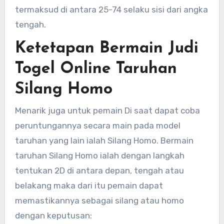
termaksud di antara 25-74 selaku sisi dari angka
tengah.
Ketetapan Bermain Judi
Togel Online Taruhan
Silang Homo
Menarik juga untuk pemain Di saat dapat coba
peruntungannya secara main pada model
taruhan yang lain ialah Silang Homo. Bermain
taruhan Silang Homo ialah dengan langkah
tentukan 2D di antara depan, tengah atau
belakang maka dari itu pemain dapat
memastikannya sebagai silang atau homo
dengan keputusan: