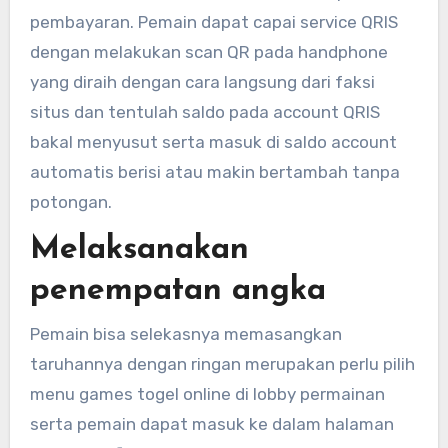
pembayaran. Pemain dapat capai service QRIS
dengan melakukan scan QR pada handphone
yang diraih dengan cara langsung dari faksi
situs dan tentulah saldo pada account QRIS
bakal menyusut serta masuk di saldo account
automatis berisi atau makin bertambah tanpa
potongan.
Melaksanakan
penempatan angka
Pemain bisa selekasnya memasangkan
taruhannya dengan ringan merupakan perlu pilih
menu games togel online di lobby permainan
serta pemain dapat masuk ke dalam halaman