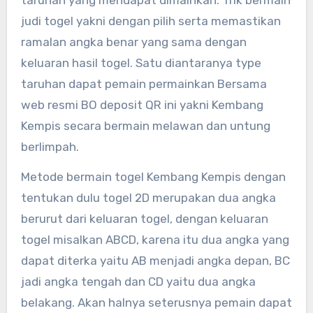
taruhan yang mendapat dimainkan. Trik bermain
judi togel yakni dengan pilih serta memastikan
ramalan angka benar yang sama dengan
keluaran hasil togel. Satu diantaranya type
taruhan dapat pemain permainkan Bersama
web resmi BO deposit QR ini yakni Kembang
Kempis secara bermain melawan dan untung
berlimpah.
Metode bermain togel Kembang Kempis dengan
tentukan dulu togel 2D merupakan dua angka
berurut dari keluaran togel, dengan keluaran
togel misalkan ABCD, karena itu dua angka yang
dapat diterka yaitu AB menjadi angka depan, BC
jadi angka tengah dan CD yaitu dua angka
belakang. Akan halnya seterusnya pemain dapat