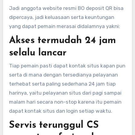
Jadi anggota website resmi BO deposit QR bisa
dipercaya, jadi keluasaan serta keuntungan
yang dapat pemain merasai didalamnya yakni:
Akses termudah 24 jam
selalu lancar
Tiap pemain pasti dapat kontak situs kapan pun
serta di mana dengan tersedianya pelayanan
terhebat serta paling sederhana 24 jam tiap
harinya, yaitu pelayanan situs dari pagi sampai
malam hari secara non-stop karena itu pemain
dapat kontak situs dan login setiap waktu.
Servis terunggul CS