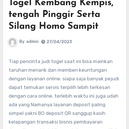
Togel Kembang Kempis,
tengah Pinggir Serta
Silang Homo Sampit
By
admin
27/04/2023
Tiap pencinta judi togel saat ini bisa mainkan
taruhan menarik dan memberi keuntungan
dengan layanan online. siapa saja banyak pejudi
dapat temukan servis terpilih lebih terkesan
dengan cara online. terlebih waktu ini juga udah
ada yang Namanya layanan deposit paling
simpel yakni BO deposit QR sanggup kasih
kelapangan transaksi bisnis pembayaran