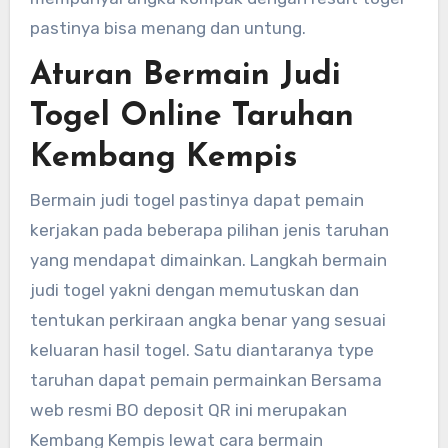
pastinya bisa menang dan untung.
Aturan Bermain Judi
Togel Online Taruhan
Kembang Kempis
Bermain judi togel pastinya dapat pemain
kerjakan pada beberapa pilihan jenis taruhan
yang mendapat dimainkan. Langkah bermain
judi togel yakni dengan memutuskan dan
tentukan perkiraan angka benar yang sesuai
keluaran hasil togel. Satu diantaranya type
taruhan dapat pemain permainkan Bersama
web resmi BO deposit QR ini merupakan
Kembang Kempis lewat cara bermain