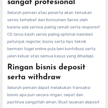
sangat profesional
Seluruh pemain atau peserta akan temukan
servis terhebat dari Konsumen Servis oleh
karena ada service paling ramah serta responsif.
CS terus kasih servis paling optimal memberi
petunjuk register, bisnis serta tips teknik
bermain togel online pula beri kontribusi serta
jalan keluar atas semua kasus yang dihadapi.
Ringan bisnis deposit
serta withdraw
Seluruh pemain dapat melakukan transaksi
bisnis apa pun secara ringan, cepat dan
pastinya sangatlah aman. Buat layanan deposit