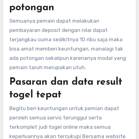
potongan
Semuanya pemain dapat melakukan
pembayaran deposit dengan nilai dapat
terjangkau cuma sedikitnya 10 ribu saja maka
bisa amat memberi keuntungan, manalagi tak
ada potongan sekalipun karenanya modal yang
pemain taruh merupakan utuh.
Pasaran dan data result
togel tepat
Begitu beri keuntungan untuk pemian dapat
peroleh semua servis terunggul serta
terkomplet judi togel online maka semua
keperluannya akan tercukupi Bersama website