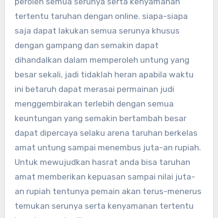
peroleh semua serunya serta kenyamanan
tertentu taruhan dengan online. siapa-siapa
saja dapat lakukan semua serunya khusus
dengan gampang dan semakin dapat
dihandalkan dalam memperoleh untung yang
besar sekali, jadi tidaklah heran apabila waktu
ini betaruh dapat merasai permainan judi
menggembirakan terlebih dengan semua
keuntungan yang semakin bertambah besar
dapat dipercaya selaku arena taruhan berkelas
amat untung sampai menembus juta-an rupiah.
Untuk mewujudkan hasrat anda bisa taruhan
amat memberikan kepuasan sampai nilai juta-
an rupiah tentunya pemain akan terus-menerus
temukan serunya serta kenyamanan tertentu