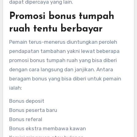
dapat dipercaya yang lain.
Promosi bonus tumpah
ruah tentu berbayar
Pemain terus-menerus diuntungkan peroleh
pendapatan tambahan yakni lewat beberapa
promosi bonus tumpah ruah yang bisa diberi
dengan cara langsung dan janjikan. Antara
beragam bonus yang bisa diberi untuk pemain
ialah:
Bonus deposit
Bonus peserta baru
Bonus referal
Bonus ekstra membawa kawan