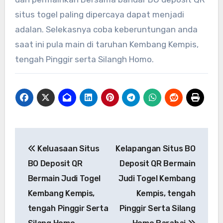
situs togel paling dipercaya dapat menjadi
adalan. Selekasnya coba keberuntungan anda
saat ini pula main di taruhan Kembang Kempis,
tengah Pinggir serta Silangh Homo.
Post
Keluasaan Situs
Kelapangan Situs BO
navigation
BO Deposit QR
Deposit QR Bermain
Bermain Judi Togel
Judi Togel Kembang
Kembang Kempis,
Kempis, tengah
tengah Pinggir Serta
Pinggir Serta Silang