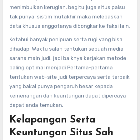
menimbulkan kerugian, begitu juga situs palsu
tak punyai sistim mutakhir maka melepaskan
data khusus anggotanya dibongkar ke faksi lain.
Ketahui banyak penipuan serta rugi yang bisa
dihadapi Waktu salah tentukan sebuah media
sarana main judi, jadi baiknya kerjakan metode
paling optimal menjadi Pertama-pertama
tentukan web-site judi terpercaya serta terbaik
yang bakal punya pengaruh besar kepada
kemenangan dan keuntungan dapat dipercaya
dapat anda temukan.
Kelapangan Serta
Keuntungan Situs Sah