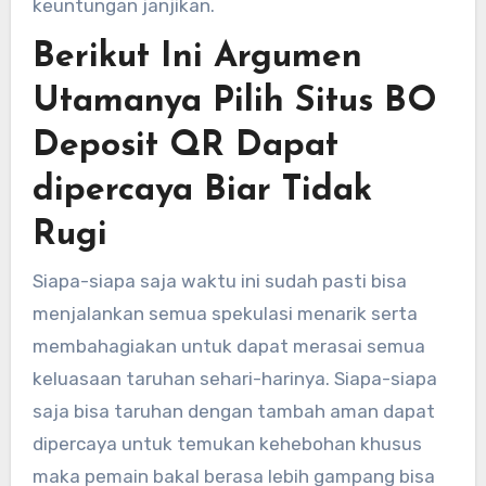
keuntungan janjikan.
Berikut Ini Argumen
Utamanya Pilih Situs BO
Deposit QR Dapat
dipercaya Biar Tidak
Rugi
Siapa-siapa saja waktu ini sudah pasti bisa
menjalankan semua spekulasi menarik serta
membahagiakan untuk dapat merasai semua
keluasaan taruhan sehari-harinya. Siapa-siapa
saja bisa taruhan dengan tambah aman dapat
dipercaya untuk temukan kehebohan khusus
maka pemain bakal berasa lebih gampang bisa