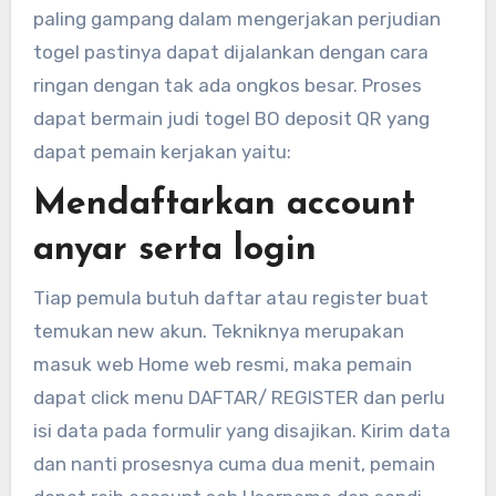
paling gampang dalam mengerjakan perjudian
togel pastinya dapat dijalankan dengan cara
ringan dengan tak ada ongkos besar. Proses
dapat bermain judi togel BO deposit QR yang
dapat pemain kerjakan yaitu:
Mendaftarkan account
anyar serta login
Tiap pemula butuh daftar atau register buat
temukan new akun. Tekniknya merupakan
masuk web Home web resmi, maka pemain
dapat click menu DAFTAR/ REGISTER dan perlu
isi data pada formulir yang disajikan. Kirim data
dan nanti prosesnya cuma dua menit, pemain