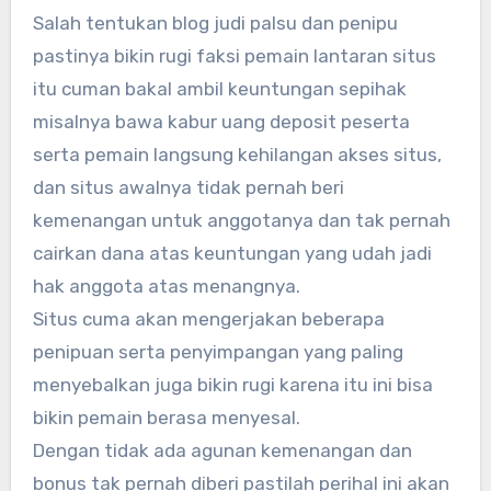
Salah tentukan blog judi palsu dan penipu
pastinya bikin rugi faksi pemain lantaran situs
itu cuman bakal ambil keuntungan sepihak
misalnya bawa kabur uang deposit peserta
serta pemain langsung kehilangan akses situs,
dan situs awalnya tidak pernah beri
kemenangan untuk anggotanya dan tak pernah
cairkan dana atas keuntungan yang udah jadi
hak anggota atas menangnya.
Situs cuma akan mengerjakan beberapa
penipuan serta penyimpangan yang paling
menyebalkan juga bikin rugi karena itu ini bisa
bikin pemain berasa menyesal.
Dengan tidak ada agunan kemenangan dan
bonus tak pernah diberi pastilah perihal ini akan