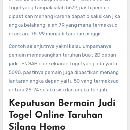
togel yang tampak ialah 5679, pasti pemain
dipastikan menang karena dapat disaksikan jika
angka belakang ialah 79 yang mana termaksud
di antara 75-99 menjadi taruhan pinggir.
Contoh selanjutnya yakni kalau umpamanya
pemain memasangkan taruhan buat 2D depan
jadi TENGAH dan keluaran togel yang ada yaitu
5090, pastinya pemain juga dipastikan menang
lantaran angka depan yaitu 50 yang termaksud
antara 25-74 selaku sisi dari angka tengah.
Keputusan Bermain Judi
Togel Online Taruhan
Silang Homo