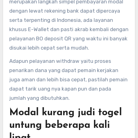
merupakan langkah simpel pembayaran modal
dengan lewat rekening bank dapat dipercaya
serta terpenting di Indonesia, ada layanan
khusus E-Wallet dan pasti akrab kembali dengan
pelayanan BO deposit QR yang waktu ini banyak
disukai lebih cepat serta mudah.
Adapun pelayanan withdraw yaitu proses
penarikan dana yang dapat pemain kerjakan
juga aman dan lebih bisa cepat, pastilah pemain
dapat tarik uang nya kapan pun dan pada
jumlah yang dibutuhkan.
Modal kurang judi togel
untung beberapa kali