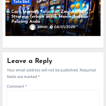
Toto Slot
Cara Menang Toto Slot Zeus X1000:
Strategi Terbaik untuk Meningkatkan
Peluang Anda
admin
04/01/2026
Leave a Reply
Your email address will not be published.
Required
fields are marked
*
Comment
*