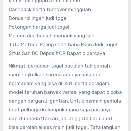
Komisi mingguan atau bulanan
Cashback serta turnover mingguan
Bonus rollingan judi togel
Potongan harga judi togel
Momen dan hadiah menarik yang lain.
Tata Metode Paling sederhana Main Judi Togel
Situs Sah BO Deposit QR Dapat dipercaya
Nikmati perjudian togel pastilah tak pernah
menjengkelkan karena adanya pasaran
bermacam yang bisa di ikuti serta beragam
model taruhan banyak variasi yang dapat dicoba
dengan berganti-gantian. Untuk pemain pemula
buat pelbagai kelompok mana saja pastinya
dapat mendaftarkan jadi anggota baru buat
bisa peroleh akses main judi togel. Tata langkah