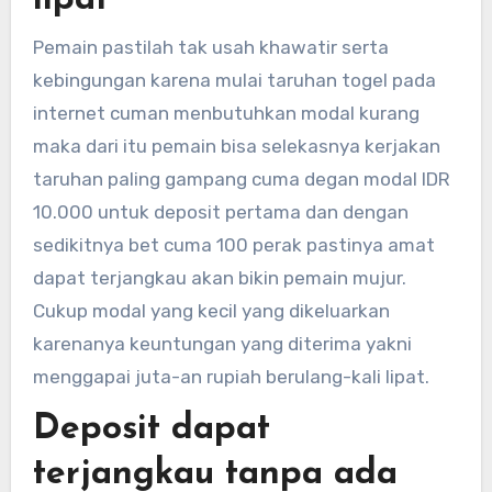
lipat
Pemain pastilah tak usah khawatir serta
kebingungan karena mulai taruhan togel pada
internet cuman menbutuhkan modal kurang
maka dari itu pemain bisa selekasnya kerjakan
taruhan paling gampang cuma degan modal IDR
10.000 untuk deposit pertama dan dengan
sedikitnya bet cuma 100 perak pastinya amat
dapat terjangkau akan bikin pemain mujur.
Cukup modal yang kecil yang dikeluarkan
karenanya keuntungan yang diterima yakni
menggapai juta-an rupiah berulang-kali lipat.
Deposit dapat
terjangkau tanpa ada