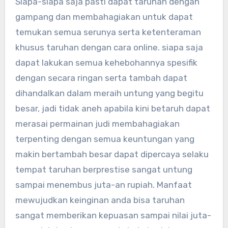
Siapa-siapa saja pasti dapat taruhan dengan
gampang dan membahagiakan untuk dapat
temukan semua serunya serta ketenteraman
khusus taruhan dengan cara online. siapa saja
dapat lakukan semua kehebohannya spesifik
dengan secara ringan serta tambah dapat
dihandalkan dalam meraih untung yang begitu
besar, jadi tidak aneh apabila kini betaruh dapat
merasai permainan judi membahagiakan
terpenting dengan semua keuntungan yang
makin bertambah besar dapat dipercaya selaku
tempat taruhan berprestise sangat untung
sampai menembus juta-an rupiah. Manfaat
mewujudkan keinginan anda bisa taruhan
sangat memberikan kepuasan sampai nilai juta-