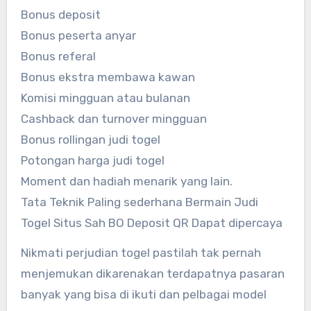
Bonus deposit
Bonus peserta anyar
Bonus referal
Bonus ekstra membawa kawan
Komisi mingguan atau bulanan
Cashback dan turnover mingguan
Bonus rollingan judi togel
Potongan harga judi togel
Moment dan hadiah menarik yang lain.
Tata Teknik Paling sederhana Bermain Judi
Togel Situs Sah BO Deposit QR Dapat dipercaya
Nikmati perjudian togel pastilah tak pernah
menjemukan dikarenakan terdapatnya pasaran
banyak yang bisa di ikuti dan pelbagai model