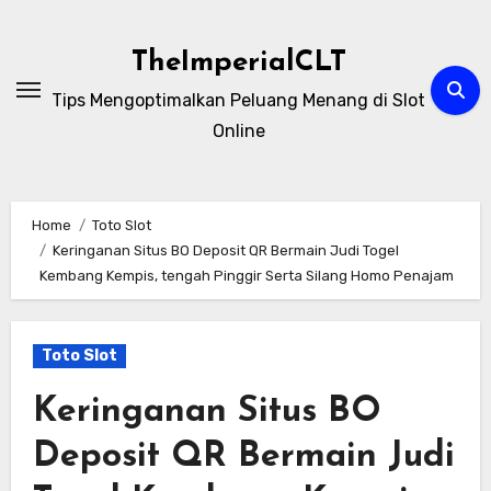
Skip
to
TheImperialCLT
content
Tips Mengoptimalkan Peluang Menang di Slot
Online
Home
Toto Slot
Keringanan Situs BO Deposit QR Bermain Judi Togel
Kembang Kempis, tengah Pinggir Serta Silang Homo Penajam
Toto Slot
Keringanan Situs BO
Deposit QR Bermain Judi