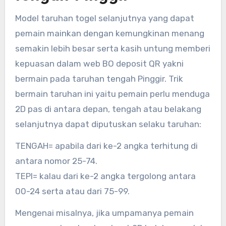
Model taruhan togel selanjutnya yang dapat
pemain mainkan dengan kemungkinan menang
semakin lebih besar serta kasih untung memberi
kepuasan dalam web BO deposit QR yakni
bermain pada taruhan tengah Pinggir. Trik
bermain taruhan ini yaitu pemain perlu menduga
2D pas di antara depan, tengah atau belakang
selanjutnya dapat diputuskan selaku taruhan:
TENGAH= apabila dari ke-2 angka terhitung di
antara nomor 25-74.
TEPI= kalau dari ke-2 angka tergolong antara
00-24 serta atau dari 75-99.
Mengenai misalnya, jika umpamanya pemain