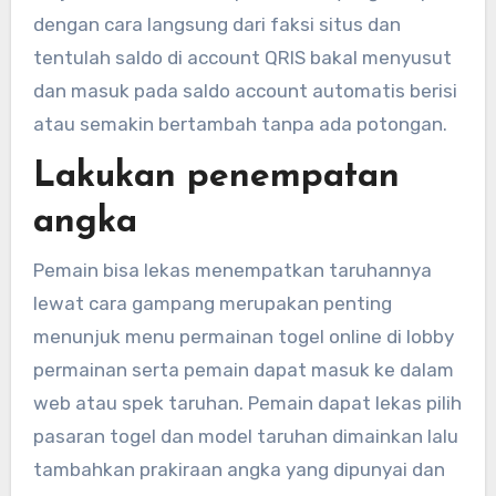
dengan cara langsung dari faksi situs dan
tentulah saldo di account QRIS bakal menyusut
dan masuk pada saldo account automatis berisi
atau semakin bertambah tanpa ada potongan.
Lakukan penempatan
angka
Pemain bisa lekas menempatkan taruhannya
lewat cara gampang merupakan penting
menunjuk menu permainan togel online di lobby
permainan serta pemain dapat masuk ke dalam
web atau spek taruhan. Pemain dapat lekas pilih
pasaran togel dan model taruhan dimainkan lalu
tambahkan prakiraan angka yang dipunyai dan