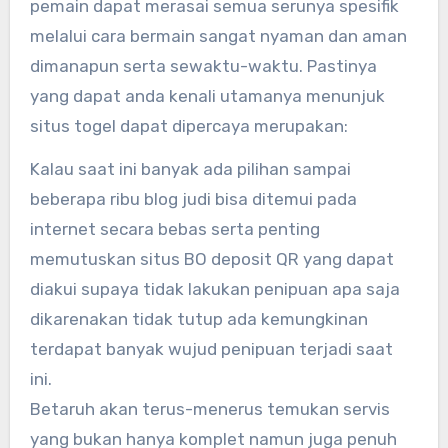
pemain dapat merasai semua serunya spesifik
melalui cara bermain sangat nyaman dan aman
dimanapun serta sewaktu-waktu. Pastinya
yang dapat anda kenali utamanya menunjuk
situs togel dapat dipercaya merupakan:
Kalau saat ini banyak ada pilihan sampai
beberapa ribu blog judi bisa ditemui pada
internet secara bebas serta penting
memutuskan situs BO deposit QR yang dapat
diakui supaya tidak lakukan penipuan apa saja
dikarenakan tidak tutup ada kemungkinan
terdapat banyak wujud penipuan terjadi saat
ini.
Betaruh akan terus-menerus temukan servis
yang bukan hanya komplet namun juga penuh