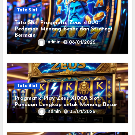
Toto Slot
Toto Slot Pragmatic Zeus x1000:
Pedoman Menang Besar dan Strategi
Bermain
admin
06/01/2026
Toto Slot
Pragmatic Play Zeus X1000 Slot:
Panduan Lengkap untuk Menang Besar
admin
05/01/2026