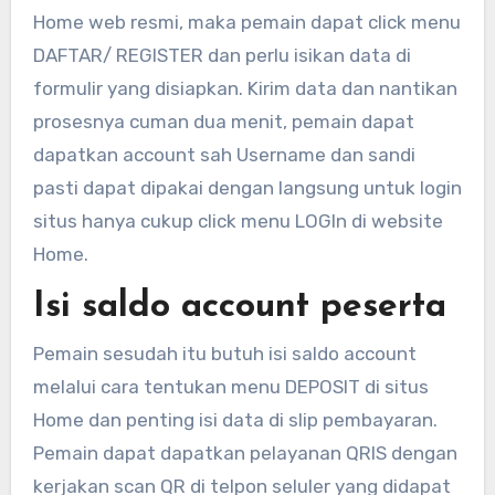
Home web resmi, maka pemain dapat click menu
DAFTAR/ REGISTER dan perlu isikan data di
formulir yang disiapkan. Kirim data dan nantikan
prosesnya cuman dua menit, pemain dapat
dapatkan account sah Username dan sandi
pasti dapat dipakai dengan langsung untuk login
situs hanya cukup click menu LOGIn di website
Home.
Isi saldo account peserta
Pemain sesudah itu butuh isi saldo account
melalui cara tentukan menu DEPOSIT di situs
Home dan penting isi data di slip pembayaran.
Pemain dapat dapatkan pelayanan QRIS dengan
kerjakan scan QR di telpon seluler yang didapat