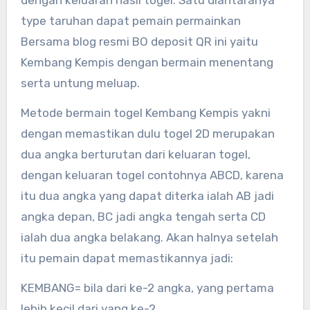
dengan keluaran hasil togel. Satu diantaranya
type taruhan dapat pemain permainkan
Bersama blog resmi BO deposit QR ini yaitu
Kembang Kempis dengan bermain menentang
serta untung meluap.
Metode bermain togel Kembang Kempis yakni
dengan memastikan dulu togel 2D merupakan
dua angka berturutan dari keluaran togel,
dengan keluaran togel contohnya ABCD, karena
itu dua angka yang dapat diterka ialah AB jadi
angka depan, BC jadi angka tengah serta CD
ialah dua angka belakang. Akan halnya setelah
itu pemain dapat memastikannya jadi:
KEMBANG= bila dari ke-2 angka, yang pertama
lebih kecil dari yang ke-2 .