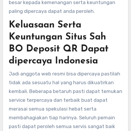
besar kepada kemenangan serta keuntungan
paling dipercaya dapat anda peroleh.
Keluasaan Serta
Keuntungan Situs Sah
BO Deposit QR Dapat
dipercaya Indonesia
Jadi anggota web resmi bisa dipercaya pastilah
tidak ada sesuatu hal yang harus dikuatirkan
kembali. Beberapa betaruh pasti dapat temukan
service terpercaya dan terbaik buat dapat
merasai semua spekulasi hebat serta
membahagiakan tiap harinya. Seluruh pemain
pasti dapat peroleh semua servis sangat baik