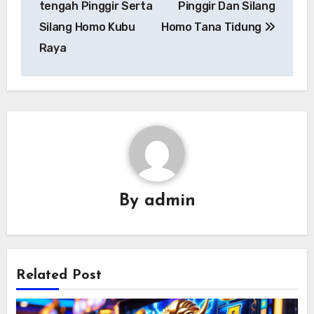
tengah Pinggir Serta
Pinggir Dan Silang
Silang Homo Kubu
Homo Tana Tidung
Raya
By
admin
Related Post