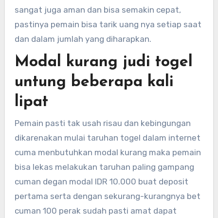
sangat juga aman dan bisa semakin cepat,
pastinya pemain bisa tarik uang nya setiap saat
dan dalam jumlah yang diharapkan.
Modal kurang judi togel
untung beberapa kali
lipat
Pemain pasti tak usah risau dan kebingungan
dikarenakan mulai taruhan togel dalam internet
cuma menbutuhkan modal kurang maka pemain
bisa lekas melakukan taruhan paling gampang
cuman degan modal IDR 10.000 buat deposit
pertama serta dengan sekurang-kurangnya bet
cuman 100 perak sudah pasti amat dapat