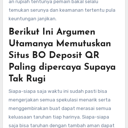
an rupiah tentunya pemain bakal selalu
temukan serunya dan keamanan tertentu pula
keuntungan janjikan.
Berikut Ini Argumen
Utamanya Memutuskan
Situs BO Deposit QR
Paling dipercaya Supaya
Tak Rugi
Siapa-siapa saja waktu ini sudah pasti bisa
mengerjakan semua spekulasi menarik serta
menggembirakan buat dapat merasai semua
keluasaan taruhan tiap harinya. Siapa-siapa
saja bisa taruhan dengan tambah aman dapat