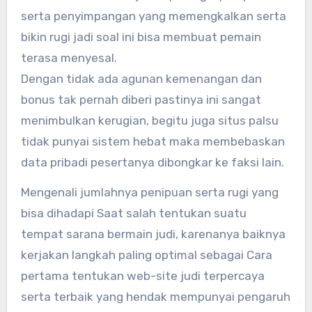
serta penyimpangan yang memengkalkan serta
bikin rugi jadi soal ini bisa membuat pemain
terasa menyesal.
Dengan tidak ada agunan kemenangan dan
bonus tak pernah diberi pastinya ini sangat
menimbulkan kerugian, begitu juga situs palsu
tidak punyai sistem hebat maka membebaskan
data pribadi pesertanya dibongkar ke faksi lain.
Mengenali jumlahnya penipuan serta rugi yang
bisa dihadapi Saat salah tentukan suatu
tempat sarana bermain judi, karenanya baiknya
kerjakan langkah paling optimal sebagai Cara
pertama tentukan web-site judi terpercaya
serta terbaik yang hendak mempunyai pengaruh