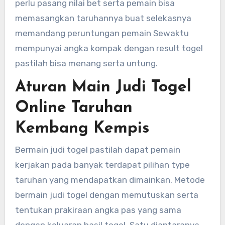
perlu pasang nilai bet serta pemain bisa
memasangkan taruhannya buat selekasnya
memandang peruntungan pemain Sewaktu
mempunyai angka kompak dengan result togel
pastilah bisa menang serta untung.
Aturan Main Judi Togel
Online Taruhan
Kembang Kempis
Bermain judi togel pastilah dapat pemain
kerjakan pada banyak terdapat pilihan type
taruhan yang mendapatkan dimainkan. Metode
bermain judi togel dengan memutuskan serta
tentukan prakiraan angka pas yang sama