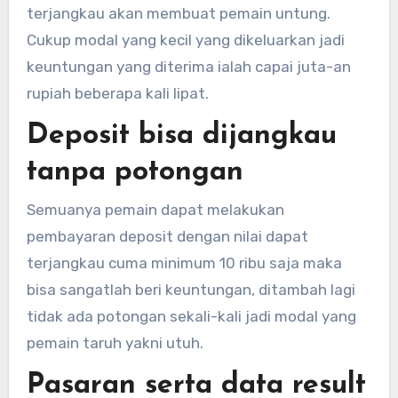
terjangkau akan membuat pemain untung.
Cukup modal yang kecil yang dikeluarkan jadi
keuntungan yang diterima ialah capai juta-an
rupiah beberapa kali lipat.
Deposit bisa dijangkau
tanpa potongan
Semuanya pemain dapat melakukan
pembayaran deposit dengan nilai dapat
terjangkau cuma minimum 10 ribu saja maka
bisa sangatlah beri keuntungan, ditambah lagi
tidak ada potongan sekali-kali jadi modal yang
pemain taruh yakni utuh.
Pasaran serta data result