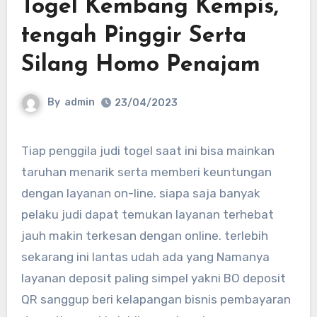
Togel Kembang Kempis,
tengah Pinggir Serta
Silang Homo Penajam
By
admin
23/04/2023
Tiap penggila judi togel saat ini bisa mainkan
taruhan menarik serta memberi keuntungan
dengan layanan on-line. siapa saja banyak
pelaku judi dapat temukan layanan terhebat
jauh makin terkesan dengan online. terlebih
sekarang ini lantas udah ada yang Namanya
layanan deposit paling simpel yakni BO deposit
QR sanggup beri kelapangan bisnis pembayaran