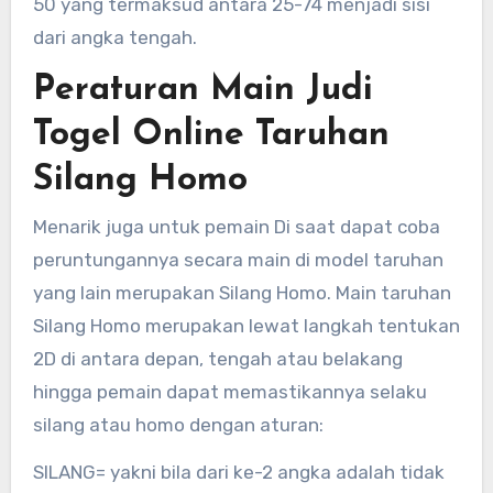
50 yang termaksud antara 25-74 menjadi sisi
dari angka tengah.
Peraturan Main Judi
Togel Online Taruhan
Silang Homo
Menarik juga untuk pemain Di saat dapat coba
peruntungannya secara main di model taruhan
yang lain merupakan Silang Homo. Main taruhan
Silang Homo merupakan lewat langkah tentukan
2D di antara depan, tengah atau belakang
hingga pemain dapat memastikannya selaku
silang atau homo dengan aturan:
SILANG= yakni bila dari ke-2 angka adalah tidak