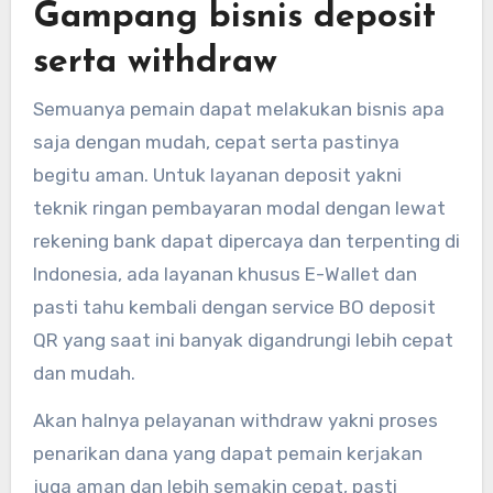
Gampang bisnis deposit
serta withdraw
Semuanya pemain dapat melakukan bisnis apa
saja dengan mudah, cepat serta pastinya
begitu aman. Untuk layanan deposit yakni
teknik ringan pembayaran modal dengan lewat
rekening bank dapat dipercaya dan terpenting di
Indonesia, ada layanan khusus E-Wallet dan
pasti tahu kembali dengan service BO deposit
QR yang saat ini banyak digandrungi lebih cepat
dan mudah.
Akan halnya pelayanan withdraw yakni proses
penarikan dana yang dapat pemain kerjakan
juga aman dan lebih semakin cepat, pasti