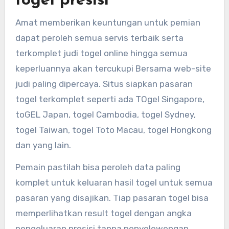
togel presisi
Amat memberikan keuntungan untuk pemian
dapat peroleh semua servis terbaik serta
terkomplet judi togel online hingga semua
keperluannya akan tercukupi Bersama web-site
judi paling dipercaya. Situs siapkan pasaran
togel terkomplet seperti ada TOgel Singapore,
toGEL Japan, togel Cambodia, togel Sydney,
togel Taiwan, togel Toto Macau, togel Hongkong
dan yang lain.
Pemain pastilah bisa peroleh data paling
komplet untuk keluaran hasil togel untuk semua
pasaran yang disajikan. Tiap pasaran togel bisa
memperlihatkan result togel dengan angka
pengeluaran presisi tanpa penyelewengan