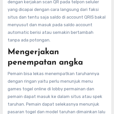
dengan kerjakan scan QR pada telpon seluler
yang dicapai dengan cara langsung dari faksi
situs dan tentu saja saldo di account QRIS bakal
menyusut dan masuk pada saldo account
automatic berisi atau semakin bertambah
tanpa ada potongan.
Mengerjakan
penempatan angka
Pemain bisa lekas menempatkan taruhannya
dengan ringan yaitu perlu menunjuk menu
games togel online di lobby permainan dan
pemain dapat masuk ke dalam situs atau spek
taruhan. Pemain dapat selekasnya menunjuk
pasaran togel dan model taruhan dimainkan lalu