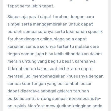
tepat serta lebih tepat.
Siapa saja pasti dapat taruhan dengan cara
simpel serta menggembirakan untuk dapat
peroleh semua serunya serta keamanan spesifik
taruhan dengan online. siapa saja dapat
kerjakan semua serunya tertentu melalui cara
ringan namun juga bisa lebih dihandalkan dalam
meraih untung yang begitu besar, karenanya
tidaklah heran kalau saat ini betaruh dapat
merasai judi membahagiakan khususnya dengan
semua keuntungan yang bertambah besar
dapat dipercaya sebagai gelaran taruhan
berkelas amat untung sampai menembus juta-
an rupiah. Manfaat mewujudkan keinginan anda