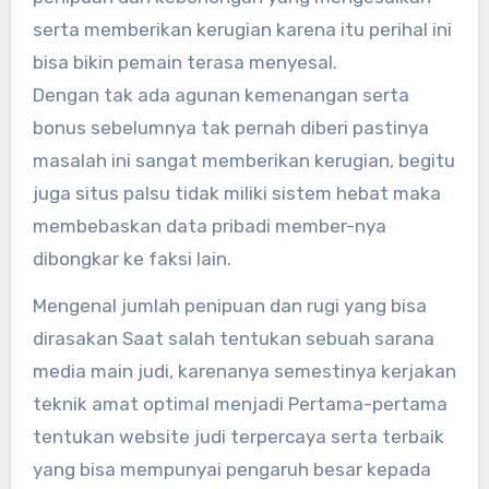
serta memberikan kerugian karena itu perihal ini
bisa bikin pemain terasa menyesal.
Dengan tak ada agunan kemenangan serta
bonus sebelumnya tak pernah diberi pastinya
masalah ini sangat memberikan kerugian, begitu
juga situs palsu tidak miliki sistem hebat maka
membebaskan data pribadi member-nya
dibongkar ke faksi lain.
Mengenal jumlah penipuan dan rugi yang bisa
dirasakan Saat salah tentukan sebuah sarana
media main judi, karenanya semestinya kerjakan
teknik amat optimal menjadi Pertama-pertama
tentukan website judi terpercaya serta terbaik
yang bisa mempunyai pengaruh besar kepada