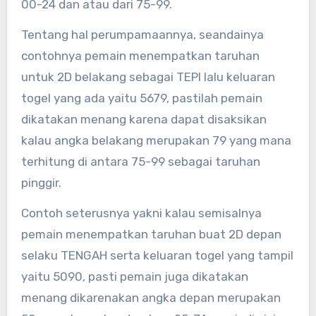
00-24 dan atau dari 75-99.
Tentang hal perumpamaannya, seandainya
contohnya pemain menempatkan taruhan
untuk 2D belakang sebagai TEPI lalu keluaran
togel yang ada yaitu 5679, pastilah pemain
dikatakan menang karena dapat disaksikan
kalau angka belakang merupakan 79 yang mana
terhitung di antara 75-99 sebagai taruhan
pinggir.
Contoh seterusnya yakni kalau semisalnya
pemain menempatkan taruhan buat 2D depan
selaku TENGAH serta keluaran togel yang tampil
yaitu 5090, pasti pemain juga dikatakan
menang dikarenakan angka depan merupakan