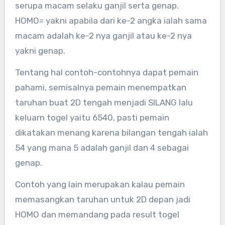
serupa macam selaku ganjil serta genap.
HOMO= yakni apabila dari ke-2 angka ialah sama
macam adalah ke-2 nya ganjil atau ke-2 nya
yakni genap.
Tentang hal contoh-contohnya dapat pemain
pahami, semisalnya pemain menempatkan
taruhan buat 2D tengah menjadi SILANG lalu
keluarn togel yaitu 6540, pasti pemain
dikatakan menang karena bilangan tengah ialah
54 yang mana 5 adalah ganjil dan 4 sebagai
genap.
Contoh yang lain merupakan kalau pemain
memasangkan taruhan untuk 2D depan jadi
HOMO dan memandang pada result togel