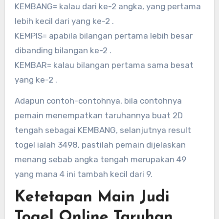
KEMBANG= kalau dari ke-2 angka, yang pertama
lebih kecil dari yang ke-2 .
KEMPIS= apabila bilangan pertama lebih besar
dibanding bilangan ke-2 .
KEMBAR= kalau bilangan pertama sama besat
yang ke-2 .
Adapun contoh-contohnya, bila contohnya
pemain menempatkan taruhannya buat 2D
tengah sebagai KEMBANG, selanjutnya result
togel ialah 3498, pastilah pemain dijelaskan
menang sebab angka tengah merupakan 49
yang mana 4 ini tambah kecil dari 9.
Ketetapan Main Judi
Togel Online Taruhan