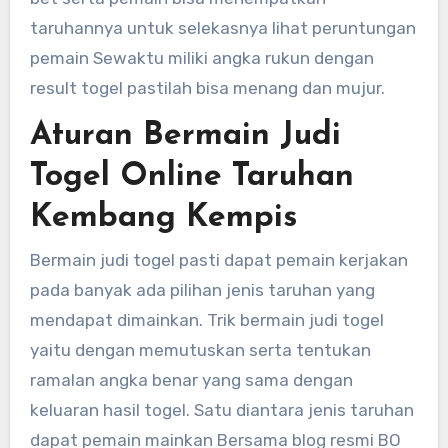
taruhannya untuk selekasnya lihat peruntungan
pemain Sewaktu miliki angka rukun dengan
result togel pastilah bisa menang dan mujur.
Aturan Bermain Judi
Togel Online Taruhan
Kembang Kempis
Bermain judi togel pasti dapat pemain kerjakan
pada banyak ada pilihan jenis taruhan yang
mendapat dimainkan. Trik bermain judi togel
yaitu dengan memutuskan serta tentukan
ramalan angka benar yang sama dengan
keluaran hasil togel. Satu diantara jenis taruhan
dapat pemain mainkan Bersama blog resmi BO