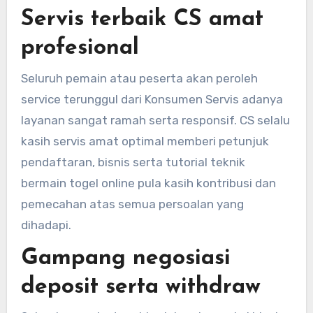
Servis terbaik CS amat
profesional
Seluruh pemain atau peserta akan peroleh
service terunggul dari Konsumen Servis adanya
layanan sangat ramah serta responsif. CS selalu
kasih servis amat optimal memberi petunjuk
pendaftaran, bisnis serta tutorial teknik
bermain togel online pula kasih kontribusi dan
pemecahan atas semua persoalan yang
dihadapi.
Gampang negosiasi
deposit serta withdraw