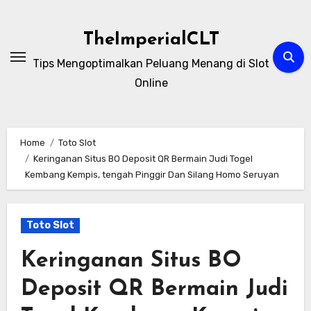
Skip
to
TheImperialCLT
content
Tips Mengoptimalkan Peluang Menang di Slot
Online
Home
Toto Slot
Keringanan Situs BO Deposit QR Bermain Judi Togel
Kembang Kempis, tengah Pinggir Dan Silang Homo Seruyan
Toto Slot
Keringanan Situs BO
Deposit QR Bermain Judi