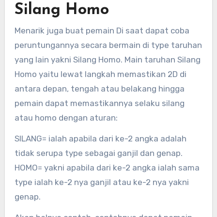
Silang Homo
Menarik juga buat pemain Di saat dapat coba
peruntungannya secara bermain di type taruhan
yang lain yakni Silang Homo. Main taruhan Silang
Homo yaitu lewat langkah memastikan 2D di
antara depan, tengah atau belakang hingga
pemain dapat memastikannya selaku silang
atau homo dengan aturan:
SILANG= ialah apabila dari ke-2 angka adalah
tidak serupa type sebagai ganjil dan genap.
HOMO= yakni apabila dari ke-2 angka ialah sama
type ialah ke-2 nya ganjil atau ke-2 nya yakni
genap.