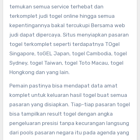
temukan semua service terhebat dan
terkomplet judi togel online hingga semua
kepentingannya bakal tercukupi Bersama web
judi dapat dipercaya. Situs menyiapkan pasaran
togel terkomplet seperti terdapatnya TOgel
Singapore, toGEL Japan, togel Cambodia, togel
Sydney, togel Taiwan, togel Toto Macau, togel
Hongkong dan yang lain.
Pemain pastinya bisa mendapat data amat
komplet untuk keluaran hasil togel buat semua
pasaran yang disiapkan. Tiap-tiap pasaran togel
bisa tampilkan result togel dengan angka
pengeluaran presisi tanpa kecurangan langsung
dari pools pasaran negara itu pada agenda yang