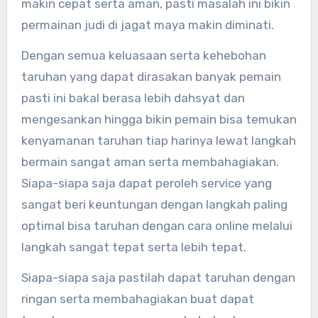
makin cepat serta aman, pasti masalah ini bikin
permainan judi di jagat maya makin diminati.
Dengan semua keluasaan serta kehebohan
taruhan yang dapat dirasakan banyak pemain
pasti ini bakal berasa lebih dahsyat dan
mengesankan hingga bikin pemain bisa temukan
kenyamanan taruhan tiap harinya lewat langkah
bermain sangat aman serta membahagiakan.
Siapa-siapa saja dapat peroleh service yang
sangat beri keuntungan dengan langkah paling
optimal bisa taruhan dengan cara online melalui
langkah sangat tepat serta lebih tepat.
Siapa-siapa saja pastilah dapat taruhan dengan
ringan serta membahagiakan buat dapat