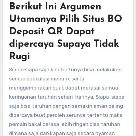
Berikut Ini Argumen
Utamanya Pilih Situs BO
Deposit QR Dapat
dipercaya Supaya Tidak
Rugi
Siapa-siapa saja kini tentunya bisa melakukan
semua spekulasi menarik serta
menggembirakan buat dapat merasai semua
keringanan taruhan sehari-harinya. Siapa-siapa
saja bisa taruhan dengan semakin aman paling
dipercaya buat peroleh serunya tertentu maka
pemain bakal berasa lebih ringan bisa taruhan
dimana saja dan kapan saja secara nyaman