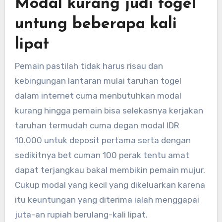
Modal kurang judi togel
untung beberapa kali
lipat
Pemain pastilah tidak harus risau dan
kebingungan lantaran mulai taruhan togel
dalam internet cuma menbutuhkan modal
kurang hingga pemain bisa selekasnya kerjakan
taruhan termudah cuma degan modal IDR
10.000 untuk deposit pertama serta dengan
sedikitnya bet cuman 100 perak tentu amat
dapat terjangkau bakal membikin pemain mujur.
Cukup modal yang kecil yang dikeluarkan karena
itu keuntungan yang diterima ialah menggapai
juta-an rupiah berulang-kali lipat.