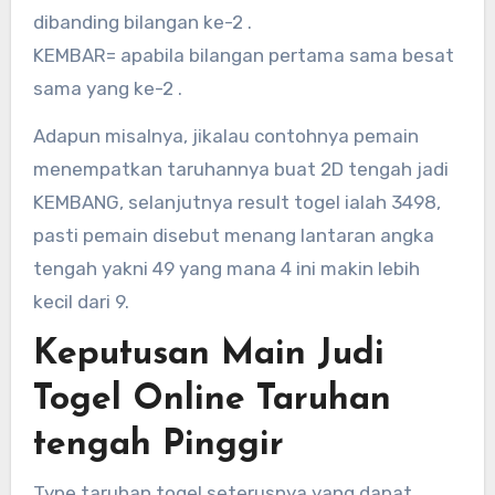
dibanding bilangan ke-2 .
KEMBAR= apabila bilangan pertama sama besat
sama yang ke-2 .
Adapun misalnya, jikalau contohnya pemain
menempatkan taruhannya buat 2D tengah jadi
KEMBANG, selanjutnya result togel ialah 3498,
pasti pemain disebut menang lantaran angka
tengah yakni 49 yang mana 4 ini makin lebih
kecil dari 9.
Keputusan Main Judi
Togel Online Taruhan
tengah Pinggir
Type taruhan togel seterusnya yang dapat