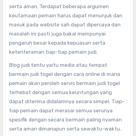
serta aman. Terdapat beberapa argumen
keutamaan pemain harus dapat menunjuk dan
masuk pada website sah dapat dipercaya dan
masalah ini pasti juga bakal mempunyai
pengaruh besar kepada kepuasan serta
ketenteraman tiap-tiap pemain judi.
Blog judi tentu yaitu media atau tempat
bermain judi togel dengan cara online di mana
pemain akan peroleh servis bermain judi togel
terhebat dengan semua keuntungan yang
dapat diterima didalamnya secara simpel. Tiap-
tiap pemain dapat merasai semua serunya
spesifik dengan secara bermain paling nyaman
serta aman dimanapun serta sewaktu-waktu.