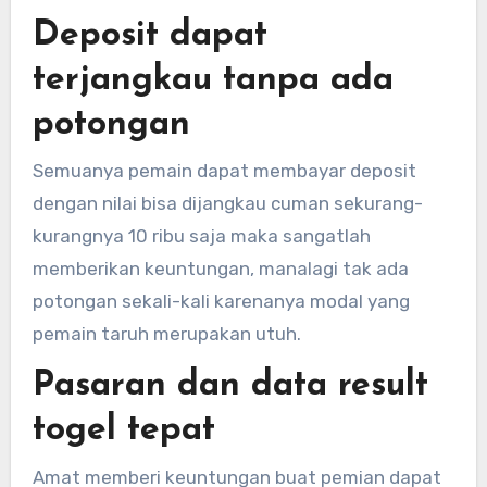
Deposit dapat
terjangkau tanpa ada
potongan
Semuanya pemain dapat membayar deposit
dengan nilai bisa dijangkau cuman sekurang-
kurangnya 10 ribu saja maka sangatlah
memberikan keuntungan, manalagi tak ada
potongan sekali-kali karenanya modal yang
pemain taruh merupakan utuh.
Pasaran dan data result
togel tepat
Amat memberi keuntungan buat pemian dapat