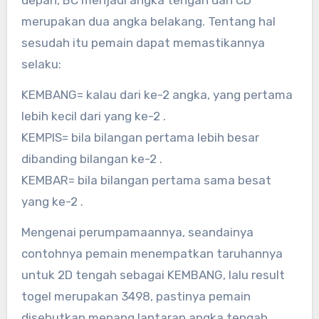
depan, BC menjadi angka tengah dan CD
merupakan dua angka belakang. Tentang hal
sesudah itu pemain dapat memastikannya
selaku:
KEMBANG= kalau dari ke-2 angka, yang pertama
lebih kecil dari yang ke-2 .
KEMPIS= bila bilangan pertama lebih besar
dibanding bilangan ke-2 .
KEMBAR= bila bilangan pertama sama besat
yang ke-2 .
Mengenai perumpamaannya, seandainya
contohnya pemain menempatkan taruhannya
untuk 2D tengah sebagai KEMBANG, lalu result
togel merupakan 3498, pastinya pemain
disebutkan menang lantaran angka tengah