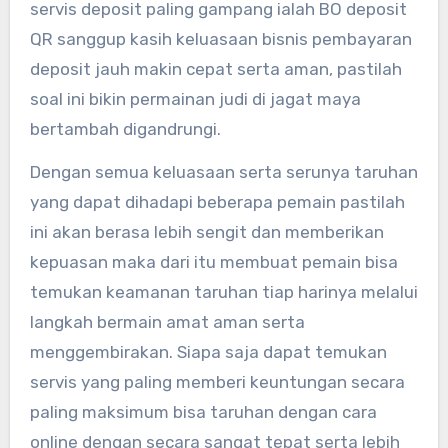
servis deposit paling gampang ialah BO deposit
QR sanggup kasih keluasaan bisnis pembayaran
deposit jauh makin cepat serta aman, pastilah
soal ini bikin permainan judi di jagat maya
bertambah digandrungi.
Dengan semua keluasaan serta serunya taruhan
yang dapat dihadapi beberapa pemain pastilah
ini akan berasa lebih sengit dan memberikan
kepuasan maka dari itu membuat pemain bisa
temukan keamanan taruhan tiap harinya melalui
langkah bermain amat aman serta
menggembirakan. Siapa saja dapat temukan
servis yang paling memberi keuntungan secara
paling maksimum bisa taruhan dengan cara
online dengan secara sangat tepat serta lebih