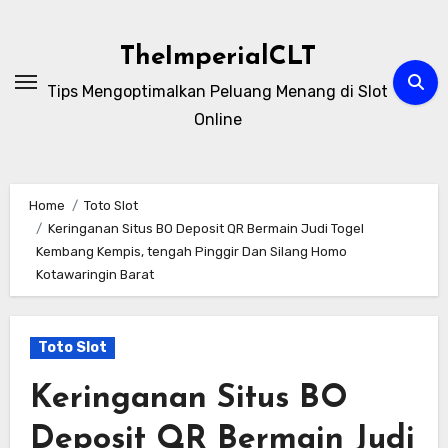
Skip
to
TheImperialCLT
content
Tips Mengoptimalkan Peluang Menang di Slot
Online
Home
Toto Slot
Keringanan Situs BO Deposit QR Bermain Judi Togel
Kembang Kempis, tengah Pinggir Dan Silang Homo
Kotawaringin Barat
Toto Slot
Keringanan Situs BO
Deposit QR Bermain Judi