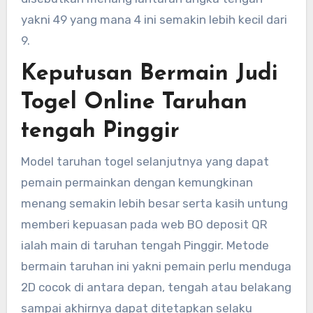
yakni 49 yang mana 4 ini semakin lebih kecil dari
9.
Keputusan Bermain Judi
Togel Online Taruhan
tengah Pinggir
Model taruhan togel selanjutnya yang dapat
pemain permainkan dengan kemungkinan
menang semakin lebih besar serta kasih untung
memberi kepuasan pada web BO deposit QR
ialah main di taruhan tengah Pinggir. Metode
bermain taruhan ini yakni pemain perlu menduga
2D cocok di antara depan, tengah atau belakang
sampai akhirnya dapat ditetapkan selaku