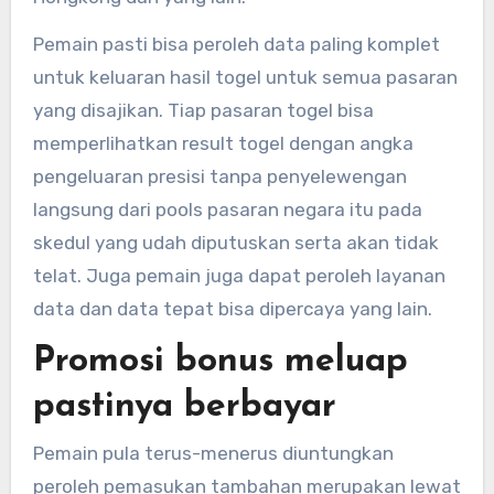
Pemain pasti bisa peroleh data paling komplet
untuk keluaran hasil togel untuk semua pasaran
yang disajikan. Tiap pasaran togel bisa
memperlihatkan result togel dengan angka
pengeluaran presisi tanpa penyelewengan
langsung dari pools pasaran negara itu pada
skedul yang udah diputuskan serta akan tidak
telat. Juga pemain juga dapat peroleh layanan
data dan data tepat bisa dipercaya yang lain.
Promosi bonus meluap
pastinya berbayar
Pemain pula terus-menerus diuntungkan
peroleh pemasukan tambahan merupakan lewat