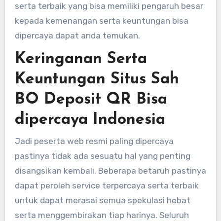
serta terbaik yang bisa memiliki pengaruh besar
kepada kemenangan serta keuntungan bisa
dipercaya dapat anda temukan.
Keringanan Serta
Keuntungan Situs Sah
BO Deposit QR Bisa
dipercaya Indonesia
Jadi peserta web resmi paling dipercaya
pastinya tidak ada sesuatu hal yang penting
disangsikan kembali. Beberapa betaruh pastinya
dapat peroleh service terpercaya serta terbaik
untuk dapat merasai semua spekulasi hebat
serta menggembirakan tiap harinya. Seluruh