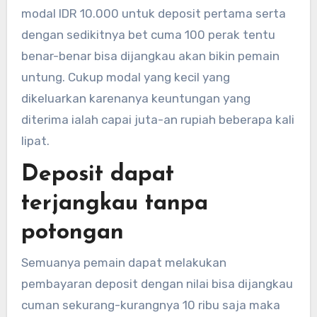
modal IDR 10.000 untuk deposit pertama serta
dengan sedikitnya bet cuma 100 perak tentu
benar-benar bisa dijangkau akan bikin pemain
untung. Cukup modal yang kecil yang
dikeluarkan karenanya keuntungan yang
diterima ialah capai juta-an rupiah beberapa kali
lipat.
Deposit dapat
terjangkau tanpa
potongan
Semuanya pemain dapat melakukan
pembayaran deposit dengan nilai bisa dijangkau
cuman sekurang-kurangnya 10 ribu saja maka