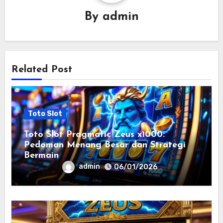
By
admin
Related Post
Toto Slot
Toto Slot Pragmatic Zeus x1000:
Pedoman Menang Besar dan Strategi
Bermain
admin
06/01/2026