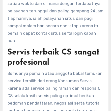
setiap waktu dan di mana dengan terdapatnya
pelayanan terunggul dan paling gampang 24 jam
tiap harinya, ialah pelayanan situs dari pagi
sampai malam hari secara non-stop karena itu
pemain dapat kontak situs serta login kapan
pun.
Servis terbaik CS sangat
profesional
Semuanya pemain atau anggota bakal temukan
service terpilih dari orang Konsumen Servis
karena ada service paling ramah dan responsif.
CS selalu kasih servis paling optimal berikan
pedoman pendaftaran, negosiasi serta tutorial
metode bermain togel online kasih kontribusi