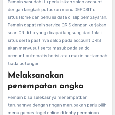
Pemain sesudah itu perlu isikan saldo account
dengan langkah putuskan menu DEPOSIT di
situs Home dan perlu isi data di slip pembayaran.
Pemain dapat raih service QRIS dengan kerjakan
scan QR di hp yang dicapai langsung dari faksi
situs serta pastinya saldo pada account QRIS
akan menyusut serta masuk pada saldo
account automatis berisi atau makin bertambah
tiada potongan.
Melaksanakan
penempatan angka
Pemain bisa selekasnya menempatkan
taruhannya dengan ringan merupakan perlu pilih
menu games togel online di lobby permainan