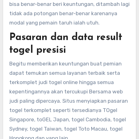
bisa benar-benar beri keuntungan, ditambah lagi
tidak ada potongan benar-benar karenanya
modal yang pemain taruh ialah utuh.
Pasaran dan data result
togel presisi
Begitu memberikan keuntungan buat pemian
dapat temukan semua layanan terbaik serta
terkomplet judi togel online hingga semua
kepentingannya akan tercukupi Bersama web
judi paling dipercaya. Situs menyiapkan pasaran
togel terkomplet seperti tersedianya TOgel
Singapore, toGEL Japan, togel Cambodia, togel
Sydney, togel Taiwan, togel Toto Macau, togel
Hongkong dan yang lain.