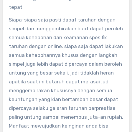
tepat.
Siapa-siapa saja pasti dapat taruhan dengan
simpel dan menggembirakan buat dapat peroleh
semua kehebohan dan keamanan spesifik
taruhan dengan online. siapa saja dapat lakukan
semua kehebohannya khusus dengan langkah
simpel juga lebih dapat dipercaya dalam beroleh
untung yang besar sekali, jadi tidaklah heran
apabila saat ini betaruh dapat merasai judi
menggembirakan khususnya dengan semua
keuntungan yang kian bertambah besar dapat
dipercaya selaku gelaran taruhan berprestise
paling untung sampai menembus juta-an rupiah.
Manfaat mewujudkan keinginan anda bisa