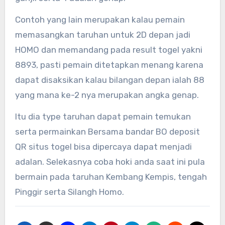
Contoh yang lain merupakan kalau pemain
memasangkan taruhan untuk 2D depan jadi
HOMO dan memandang pada result togel yakni
8893, pasti pemain ditetapkan menang karena
dapat disaksikan kalau bilangan depan ialah 88
yang mana ke-2 nya merupakan angka genap.
Itu dia type taruhan dapat pemain temukan
serta permainkan Bersama bandar BO deposit
QR situs togel bisa dipercaya dapat menjadi
adalan. Selekasnya coba hoki anda saat ini pula
bermain pada taruhan Kembang Kempis, tengah
Pinggir serta Silangh Homo.