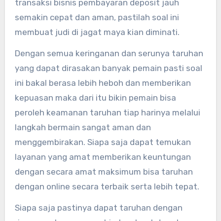
transaksi bisnis pembayaran deposit jauh
semakin cepat dan aman, pastilah soal ini
membuat judi di jagat maya kian diminati.
Dengan semua keringanan dan serunya taruhan
yang dapat dirasakan banyak pemain pasti soal
ini bakal berasa lebih heboh dan memberikan
kepuasan maka dari itu bikin pemain bisa
peroleh keamanan taruhan tiap harinya melalui
langkah bermain sangat aman dan
menggembirakan. Siapa saja dapat temukan
layanan yang amat memberikan keuntungan
dengan secara amat maksimum bisa taruhan
dengan online secara terbaik serta lebih tepat.
Siapa saja pastinya dapat taruhan dengan