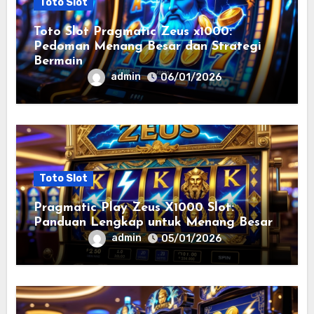
Toto Slot
Toto Slot Pragmatic Zeus x1000:
Pedoman Menang Besar dan Strategi
Bermain
admin
06/01/2026
Toto Slot
Pragmatic Play Zeus X1000 Slot:
Panduan Lengkap untuk Menang Besar
admin
05/01/2026