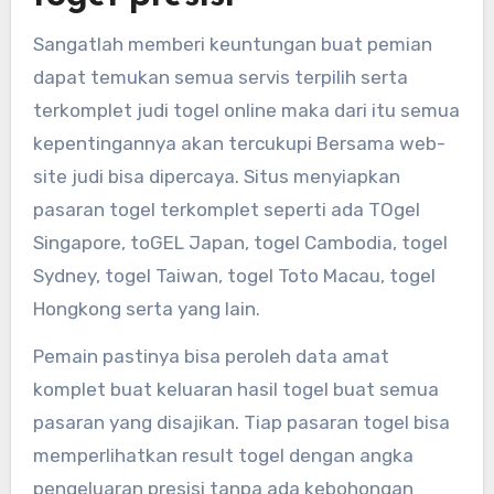
Sangatlah memberi keuntungan buat pemian
dapat temukan semua servis terpilih serta
terkomplet judi togel online maka dari itu semua
kepentingannya akan tercukupi Bersama web-
site judi bisa dipercaya. Situs menyiapkan
pasaran togel terkomplet seperti ada TOgel
Singapore, toGEL Japan, togel Cambodia, togel
Sydney, togel Taiwan, togel Toto Macau, togel
Hongkong serta yang lain.
Pemain pastinya bisa peroleh data amat
komplet buat keluaran hasil togel buat semua
pasaran yang disajikan. Tiap pasaran togel bisa
memperlihatkan result togel dengan angka
pengeluaran presisi tanpa ada kebohongan