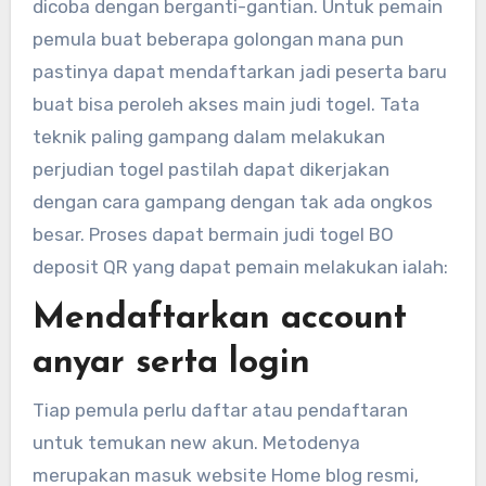
dicoba dengan berganti-gantian. Untuk pemain
pemula buat beberapa golongan mana pun
pastinya dapat mendaftarkan jadi peserta baru
buat bisa peroleh akses main judi togel. Tata
teknik paling gampang dalam melakukan
perjudian togel pastilah dapat dikerjakan
dengan cara gampang dengan tak ada ongkos
besar. Proses dapat bermain judi togel BO
deposit QR yang dapat pemain melakukan ialah:
Mendaftarkan account
anyar serta login
Tiap pemula perlu daftar atau pendaftaran
untuk temukan new akun. Metodenya
merupakan masuk website Home blog resmi,