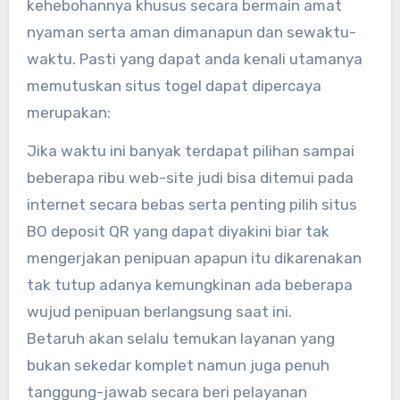
kehebohannya khusus secara bermain amat
nyaman serta aman dimanapun dan sewaktu-
waktu. Pasti yang dapat anda kenali utamanya
memutuskan situs togel dapat dipercaya
merupakan:
Jika waktu ini banyak terdapat pilihan sampai
beberapa ribu web-site judi bisa ditemui pada
internet secara bebas serta penting pilih situs
BO deposit QR yang dapat diyakini biar tak
mengerjakan penipuan apapun itu dikarenakan
tak tutup adanya kemungkinan ada beberapa
wujud penipuan berlangsung saat ini.
Betaruh akan selalu temukan layanan yang
bukan sekedar komplet namun juga penuh
tanggung-jawab secara beri pelayanan