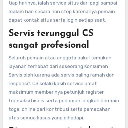
tiap harinya, ialah service situs dari pagi sampai
malam hari secara non stop karenanya pemain
dapat kontak situs serta login setiap saat.
Servis terunggul CS
sangat profesional
Seluruh pemain atau anggota bakal temukan
layanan terhebat dari seseorang Konsumen
Servis oleh karena ada servis paling ramah dan
responsif. CS selalu kasih service amat
maksimum memberinya petunjuk register,
transaksi bisnis serta pedoman langkah bermain
togel online beri kontribusi serta pemecahan
atas semua kasus yang dihadapi.