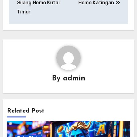
Silang Homo Kutai
Homo Katingan
Timur
By
admin
Related Post