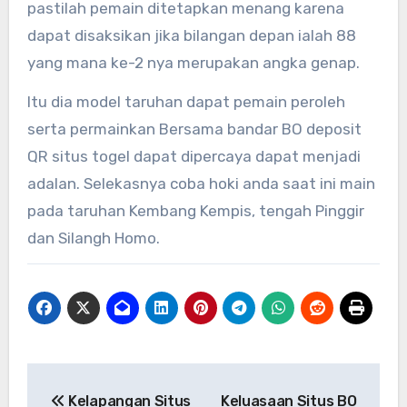
pastilah pemain ditetapkan menang karena
dapat disaksikan jika bilangan depan ialah 88
yang mana ke-2 nya merupakan angka genap.
Itu dia model taruhan dapat pemain peroleh
serta permainkan Bersama bandar BO deposit
QR situs togel dapat dipercaya dapat menjadi
adalan. Selekasnya coba hoki anda saat ini main
pada taruhan Kembang Kempis, tengah Pinggir
dan Silangh Homo.
Post
Kelapangan Situs
Keluasaan Situs BO