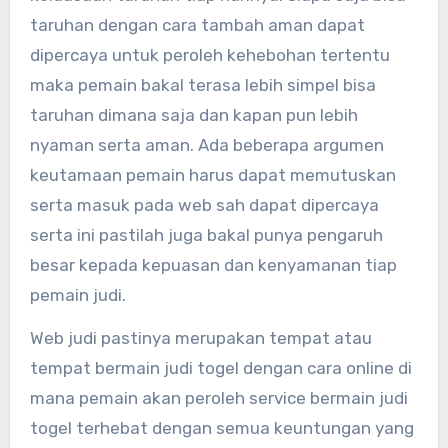
taruhan dengan cara tambah aman dapat
dipercaya untuk peroleh kehebohan tertentu
maka pemain bakal terasa lebih simpel bisa
taruhan dimana saja dan kapan pun lebih
nyaman serta aman. Ada beberapa argumen
keutamaan pemain harus dapat memutuskan
serta masuk pada web sah dapat dipercaya
serta ini pastilah juga bakal punya pengaruh
besar kepada kepuasan dan kenyamanan tiap
pemain judi.
Web judi pastinya merupakan tempat atau
tempat bermain judi togel dengan cara online di
mana pemain akan peroleh service bermain judi
togel terhebat dengan semua keuntungan yang