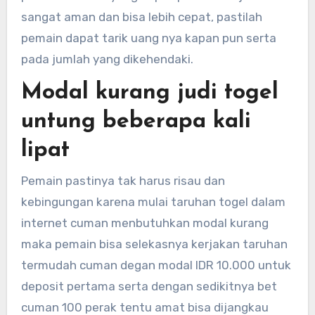
sangat aman dan bisa lebih cepat, pastilah
pemain dapat tarik uang nya kapan pun serta
pada jumlah yang dikehendaki.
Modal kurang judi togel
untung beberapa kali
lipat
Pemain pastinya tak harus risau dan
kebingungan karena mulai taruhan togel dalam
internet cuman menbutuhkan modal kurang
maka pemain bisa selekasnya kerjakan taruhan
termudah cuman degan modal IDR 10.000 untuk
deposit pertama serta dengan sedikitnya bet
cuman 100 perak tentu amat bisa dijangkau