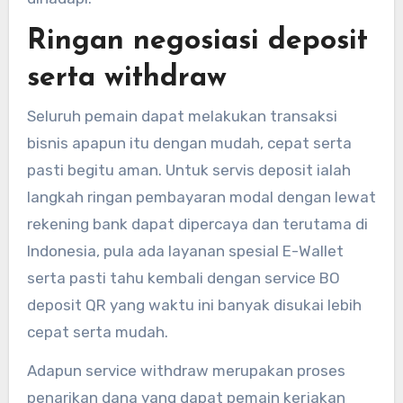
Ringan negosiasi deposit
serta withdraw
Seluruh pemain dapat melakukan transaksi
bisnis apapun itu dengan mudah, cepat serta
pasti begitu aman. Untuk servis deposit ialah
langkah ringan pembayaran modal dengan lewat
rekening bank dapat dipercaya dan terutama di
Indonesia, pula ada layanan spesial E-Wallet
serta pasti tahu kembali dengan service BO
deposit QR yang waktu ini banyak disukai lebih
cepat serta mudah.
Adapun service withdraw merupakan proses
penarikan dana yang dapat pemain kerjakan