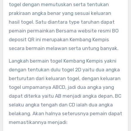
togel dengan memutuskan serta tentukan
prakiraan angka benar yang sesuai keluaran
hasil togel. Satu diantara type taruhan dapat
pemain permainkan Bersama website resmi BO
deposit QR ini merupakan Kembang Kempis
secara bermain melawan serta untung banyak.
Langkah bermain togel Kembang Kempis yakni
dengan tentukan dulu togel 2D yaitu dua angka
berturutan dari keluaran togel, dengan keluaran
togel umpamanya ABCD, jadi dua angka yang
dapat diterka yaitu AB menjadi angka depan, BC
selaku angka tengah dan CD ialah dua angka
belakang. Akan halnya seterusnya pemain dapat
memastikannya menjadi: