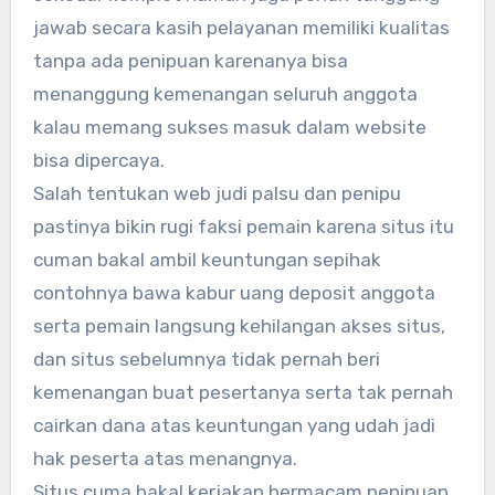
jawab secara kasih pelayanan memiliki kualitas
tanpa ada penipuan karenanya bisa
menanggung kemenangan seluruh anggota
kalau memang sukses masuk dalam website
bisa dipercaya.
Salah tentukan web judi palsu dan penipu
pastinya bikin rugi faksi pemain karena situs itu
cuman bakal ambil keuntungan sepihak
contohnya bawa kabur uang deposit anggota
serta pemain langsung kehilangan akses situs,
dan situs sebelumnya tidak pernah beri
kemenangan buat pesertanya serta tak pernah
cairkan dana atas keuntungan yang udah jadi
hak peserta atas menangnya.
Situs cuma bakal kerjakan bermacam penipuan