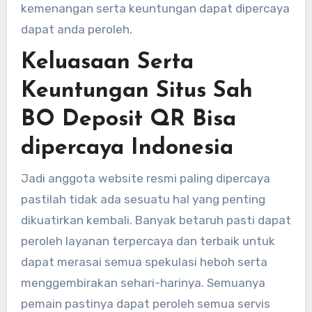
kemenangan serta keuntungan dapat dipercaya
dapat anda peroleh.
Keluasaan Serta
Keuntungan Situs Sah
BO Deposit QR Bisa
dipercaya Indonesia
Jadi anggota website resmi paling dipercaya
pastilah tidak ada sesuatu hal yang penting
dikuatirkan kembali. Banyak betaruh pasti dapat
peroleh layanan terpercaya dan terbaik untuk
dapat merasai semua spekulasi heboh serta
menggembirakan sehari-harinya. Semuanya
pemain pastinya dapat peroleh semua servis