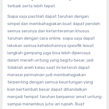
terbaik serta lebih tepat.
Siapa saja pastilah dapat taruhan dengan
simpel dan membahagiakan buat dapat peroleh
semua serunya dan ketenteraman khusus
taruhan dengan cara online. siapa saja dapat
lakukan semua kehebohannya spesifik lewat
langkah gampang juga bisa lebih dipercaya
dalam meraih untung yang begitu besar, jadi
tidaklah aneh kalau saat ini betaruh dapat
merasai permainan judi membahagiakan
terpenting dengan semua keuntungan yang
kian bertambah besar dapat dihandalkan
menjadi tempat taruhan berpamor amat untung
sampai menembus juta-an rupiah. Buat