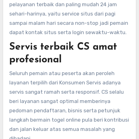
pelayanan terbaik dan paling mudah 24 jam
sehari-harinya, yaitu service situs dari pagi
sampai malam hari secara non-stop jadi pemain
dapat kontak situs serta login sewaktu-waktu.
Servis terbaik CS amat
profesional
Seluruh pemain atau peserta akan peroleh
layanan terpilih dari Konsumen Servis adanya
servis sangat ramah serta responsif. CS selalu
beri layanan sangat optimal memberinya
pedoman pendaftaran, bisnis serta petunjuk
langkah bermain togel online pula beri kontribusi
dan jalan keluar atas semua masalah yang
dihadapi.