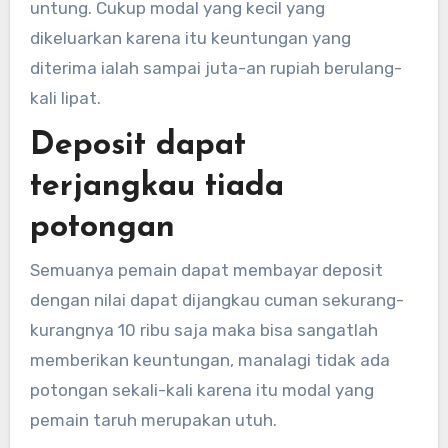
untung. Cukup modal yang kecil yang
dikeluarkan karena itu keuntungan yang
diterima ialah sampai juta-an rupiah berulang-
kali lipat.
Deposit dapat
terjangkau tiada
potongan
Semuanya pemain dapat membayar deposit
dengan nilai dapat dijangkau cuman sekurang-
kurangnya 10 ribu saja maka bisa sangatlah
memberikan keuntungan, manalagi tidak ada
potongan sekali-kali karena itu modal yang
pemain taruh merupakan utuh.