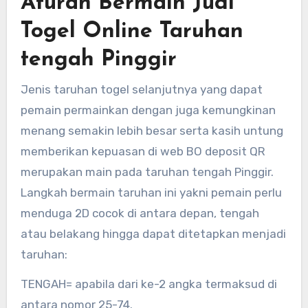
Aturan Bermain Judi
Togel Online Taruhan
tengah Pinggir
Jenis taruhan togel selanjutnya yang dapat
pemain permainkan dengan juga kemungkinan
menang semakin lebih besar serta kasih untung
memberikan kepuasan di web BO deposit QR
merupakan main pada taruhan tengah Pinggir.
Langkah bermain taruhan ini yakni pemain perlu
menduga 2D cocok di antara depan, tengah
atau belakang hingga dapat ditetapkan menjadi
taruhan:
TENGAH= apabila dari ke-2 angka termaksud di
antara nomor 25-74.