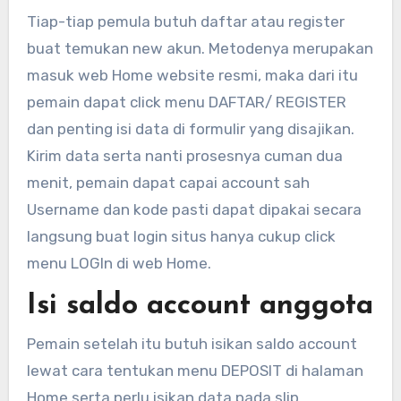
Tiap-tiap pemula butuh daftar atau register
buat temukan new akun. Metodenya merupakan
masuk web Home website resmi, maka dari itu
pemain dapat click menu DAFTAR/ REGISTER
dan penting isi data di formulir yang disajikan.
Kirim data serta nanti prosesnya cuman dua
menit, pemain dapat capai account sah
Username dan kode pasti dapat dipakai secara
langsung buat login situs hanya cukup click
menu LOGIn di web Home.
Isi saldo account anggota
Pemain setelah itu butuh isikan saldo account
lewat cara tentukan menu DEPOSIT di halaman
Home serta perlu isikan data pada slip