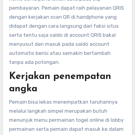
pembayaran. Pemain dapat raih pelayanan QRIS
dengan kerjakan scan QR di handphone yang
didapat dengan cara langsung dari faksi situs
serta tentu saja saldo di account QRIS bakal
menyusut dan masuk pada saldo account
automatis berisi atau semakin bertambah
tanpa ada potongan.
Kerjakan penempatan
angka
Pemain bisa lekas menempatkan taruhannya
melalui langkah simpel merupakan butuh
menunjuk menu permainan togel online di lobby
permainan serta pemain dapat masuk ke dalam