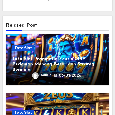
Related Post
Toto Slot
Toto Slot Pragmatic Zeus x1000:
Pedoman Menang Besar dan Strategi
Bermain
admin
06/01/2026
Toto Slot