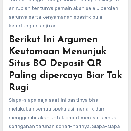
an rupiah tentunya pemain akan selalu peroleh
serunya serta kenyamanan spesifik pula
keuntungan janjikan.
Berikut Ini Argumen
Keutamaan Menunjuk
Situs BO Deposit QR
Paling dipercaya Biar Tak
Rugi
Siapa-siapa saja saat ini pastinya bisa
melakukan semua spekulasi menarik dan
menggembirakan untuk dapat merasai semua
keringanan taruhan sehari-harinya. Siapa-siapa