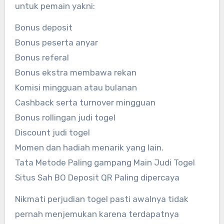
untuk pemain yakni:
Bonus deposit
Bonus peserta anyar
Bonus referal
Bonus ekstra membawa rekan
Komisi mingguan atau bulanan
Cashback serta turnover mingguan
Bonus rollingan judi togel
Discount judi togel
Momen dan hadiah menarik yang lain.
Tata Metode Paling gampang Main Judi Togel
Situs Sah BO Deposit QR Paling dipercaya
Nikmati perjudian togel pasti awalnya tidak
pernah menjemukan karena terdapatnya