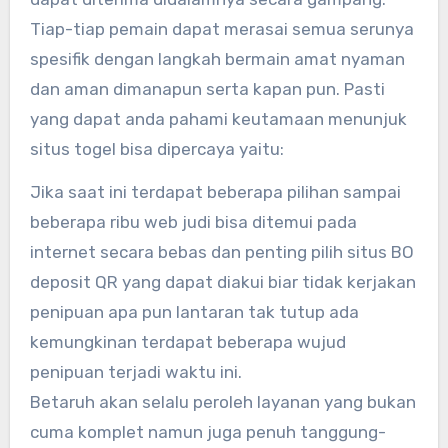
Tiap-tiap pemain dapat merasai semua serunya
spesifik dengan langkah bermain amat nyaman
dan aman dimanapun serta kapan pun. Pasti
yang dapat anda pahami keutamaan menunjuk
situs togel bisa dipercaya yaitu:
Jika saat ini terdapat beberapa pilihan sampai
beberapa ribu web judi bisa ditemui pada
internet secara bebas dan penting pilih situs BO
deposit QR yang dapat diakui biar tidak kerjakan
penipuan apa pun lantaran tak tutup ada
kemungkinan terdapat beberapa wujud
penipuan terjadi waktu ini.
Betaruh akan selalu peroleh layanan yang bukan
cuma komplet namun juga penuh tanggung-