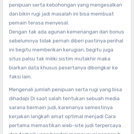
penipuan serta kebohongan yang mengesalkan
dan bikin rugi jadi masalah ini bisa membuat
pemain terasa menyesal.
Dengan tak ada agunan kemenangan dan bonus
sebelumnya tidak pernah diberi pastinya perihal
ini begitu memberikan kerugian, begitu juga
situs palsu tak miliki sistim mutakhir maka
biarkan data khusus pesertanya dibongkar ke
faksi lain.
Mengenali jumlah penipuan serta rugi yang bisa
dihadapi Di saat salah tentukan sebuah media
sarana bermain judi, karenanya semestinya
kerjakan langkah amat optimal menjadi Cara
pertama memastikan web-site judi terpercaya