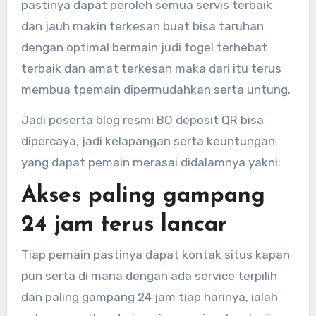
pastinya dapat peroleh semua servis terbaik
dan jauh makin terkesan buat bisa taruhan
dengan optimal bermain judi togel terhebat
terbaik dan amat terkesan maka dari itu terus
membua tpemain dipermudahkan serta untung.
Jadi peserta blog resmi BO deposit QR bisa
dipercaya, jadi kelapangan serta keuntungan
yang dapat pemain merasai didalamnya yakni:
Akses paling gampang
24 jam terus lancar
Tiap pemain pastinya dapat kontak situs kapan
pun serta di mana dengan ada service terpilih
dan paling gampang 24 jam tiap harinya, ialah