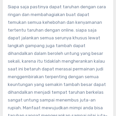
Siapa saja pastinya dapat taruhan dengan cara
ringan dan membahagiakan buat dapat
temukan semua kehebohan dan kenyamanan
tertentu taruhan dengan online. siapa saja
dapat jalankan semua serunya khusus lewat
langkah gampang juga tambah dapat
dihandalkan dalam beroleh untung yang besar
sekali, karena itu tidaklah mengherankan kalau
saat ini betaruh dapat merasai permainan judi
menggembirakan terpenting dengan semua
keuntungan yang semakin tambah besar dapat
dihandalkan menjadi tempat taruhan berkelas
sangat untung sampai menembus juta-an
rupiah. Manfaat mewujudkan mimpi anda bisa
taruhan sangat mengesankan sampai nilai juta-