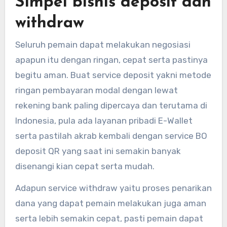
Simpel bisnis deposit dan
withdraw
Seluruh pemain dapat melakukan negosiasi
apapun itu dengan ringan, cepat serta pastinya
begitu aman. Buat service deposit yakni metode
ringan pembayaran modal dengan lewat
rekening bank paling dipercaya dan terutama di
Indonesia, pula ada layanan pribadi E-Wallet
serta pastilah akrab kembali dengan service BO
deposit QR yang saat ini semakin banyak
disenangi kian cepat serta mudah.
Adapun service withdraw yaitu proses penarikan
dana yang dapat pemain melakukan juga aman
serta lebih semakin cepat, pasti pemain dapat