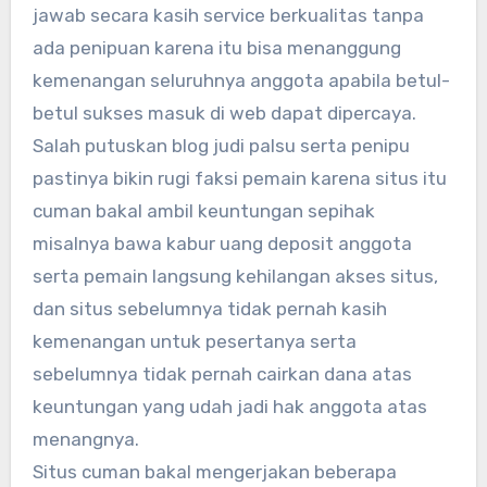
jawab secara kasih service berkualitas tanpa
ada penipuan karena itu bisa menanggung
kemenangan seluruhnya anggota apabila betul-
betul sukses masuk di web dapat dipercaya.
Salah putuskan blog judi palsu serta penipu
pastinya bikin rugi faksi pemain karena situs itu
cuman bakal ambil keuntungan sepihak
misalnya bawa kabur uang deposit anggota
serta pemain langsung kehilangan akses situs,
dan situs sebelumnya tidak pernah kasih
kemenangan untuk pesertanya serta
sebelumnya tidak pernah cairkan dana atas
keuntungan yang udah jadi hak anggota atas
menangnya.
Situs cuman bakal mengerjakan beberapa