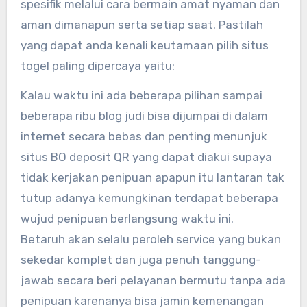
spesifik melalui cara bermain amat nyaman dan
aman dimanapun serta setiap saat. Pastilah
yang dapat anda kenali keutamaan pilih situs
togel paling dipercaya yaitu:
Kalau waktu ini ada beberapa pilihan sampai
beberapa ribu blog judi bisa dijumpai di dalam
internet secara bebas dan penting menunjuk
situs BO deposit QR yang dapat diakui supaya
tidak kerjakan penipuan apapun itu lantaran tak
tutup adanya kemungkinan terdapat beberapa
wujud penipuan berlangsung waktu ini.
Betaruh akan selalu peroleh service yang bukan
sekedar komplet dan juga penuh tanggung-
jawab secara beri pelayanan bermutu tanpa ada
penipuan karenanya bisa jamin kemenangan