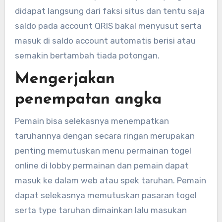
didapat langsung dari faksi situs dan tentu saja
saldo pada account QRIS bakal menyusut serta
masuk di saldo account automatis berisi atau
semakin bertambah tiada potongan.
Mengerjakan
penempatan angka
Pemain bisa selekasnya menempatkan
taruhannya dengan secara ringan merupakan
penting memutuskan menu permainan togel
online di lobby permainan dan pemain dapat
masuk ke dalam web atau spek taruhan. Pemain
dapat selekasnya memutuskan pasaran togel
serta type taruhan dimainkan lalu masukan