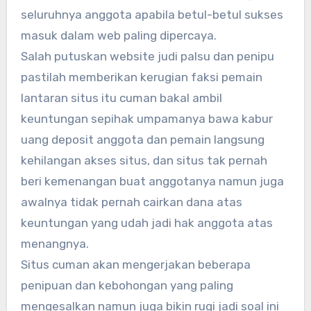
seluruhnya anggota apabila betul-betul sukses
masuk dalam web paling dipercaya.
Salah putuskan website judi palsu dan penipu
pastilah memberikan kerugian faksi pemain
lantaran situs itu cuman bakal ambil
keuntungan sepihak umpamanya bawa kabur
uang deposit anggota dan pemain langsung
kehilangan akses situs, dan situs tak pernah
beri kemenangan buat anggotanya namun juga
awalnya tidak pernah cairkan dana atas
keuntungan yang udah jadi hak anggota atas
menangnya.
Situs cuman akan mengerjakan beberapa
penipuan dan kebohongan yang paling
mengesalkan namun juga bikin rugi jadi soal ini