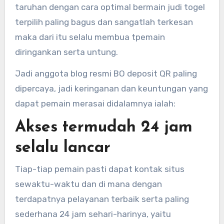
taruhan dengan cara optimal bermain judi togel
terpilih paling bagus dan sangatlah terkesan
maka dari itu selalu membua tpemain
diringankan serta untung.
Jadi anggota blog resmi BO deposit QR paling
dipercaya, jadi keringanan dan keuntungan yang
dapat pemain merasai didalamnya ialah:
Akses termudah 24 jam
selalu lancar
Tiap-tiap pemain pasti dapat kontak situs
sewaktu-waktu dan di mana dengan
terdapatnya pelayanan terbaik serta paling
sederhana 24 jam sehari-harinya, yaitu