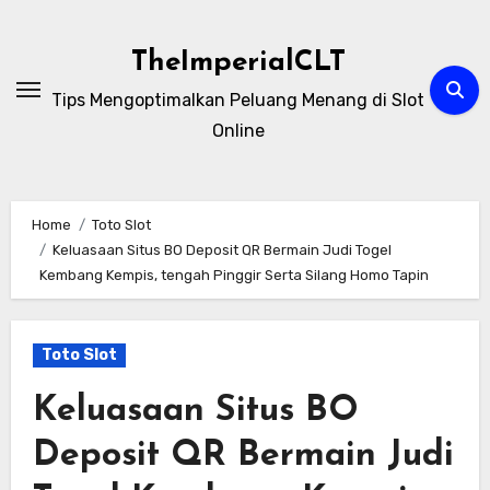
Skip
to
TheImperialCLT
content
Tips Mengoptimalkan Peluang Menang di Slot
Online
Home
Toto Slot
Keluasaan Situs BO Deposit QR Bermain Judi Togel
Kembang Kempis, tengah Pinggir Serta Silang Homo Tapin
Toto Slot
Keluasaan Situs BO
Deposit QR Bermain Judi