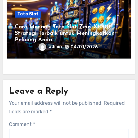
Toto Slot
Cara Menang Toto Slot Zeus X1000:
Strategi Terbaik untuk Meningkatkan
Peluang Anda
admin
04/01/2026
Leave a Reply
Your email address will not be published.
Required
fields are marked
*
Comment
*