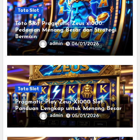
Toto Slot
Toto Slot Pragmatic Zeus x1000:
Pedoman Menang Besar dan Strategi
Bermain
admin
06/01/2026
Toto Slot
Pragmatic Play Zeus X1000 Slot:
Panduan Lengkap untuk Menang Besar
admin
05/01/2026