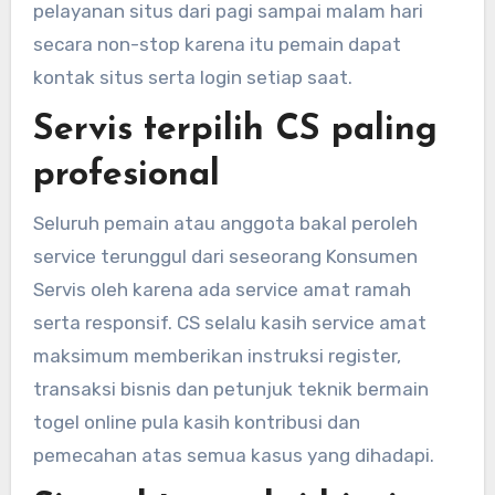
pelayanan situs dari pagi sampai malam hari
secara non-stop karena itu pemain dapat
kontak situs serta login setiap saat.
Servis terpilih CS paling
profesional
Seluruh pemain atau anggota bakal peroleh
service terunggul dari seseorang Konsumen
Servis oleh karena ada service amat ramah
serta responsif. CS selalu kasih service amat
maksimum memberikan instruksi register,
transaksi bisnis dan petunjuk teknik bermain
togel online pula kasih kontribusi dan
pemecahan atas semua kasus yang dihadapi.