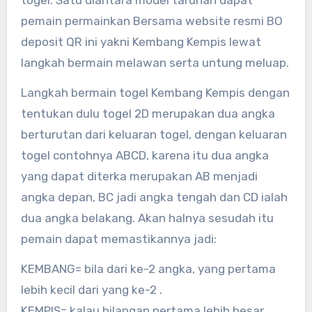
togel. Satu diantara model taruhan dapat
pemain permainkan Bersama website resmi BO
deposit QR ini yakni Kembang Kempis lewat
langkah bermain melawan serta untung meluap.
Langkah bermain togel Kembang Kempis dengan
tentukan dulu togel 2D merupakan dua angka
berturutan dari keluaran togel, dengan keluaran
togel contohnya ABCD, karena itu dua angka
yang dapat diterka merupakan AB menjadi
angka depan, BC jadi angka tengah dan CD ialah
dua angka belakang. Akan halnya sesudah itu
pemain dapat memastikannya jadi:
KEMBANG= bila dari ke-2 angka, yang pertama
lebih kecil dari yang ke-2 .
KEMPIS= kalau bilangan pertama lebih besar