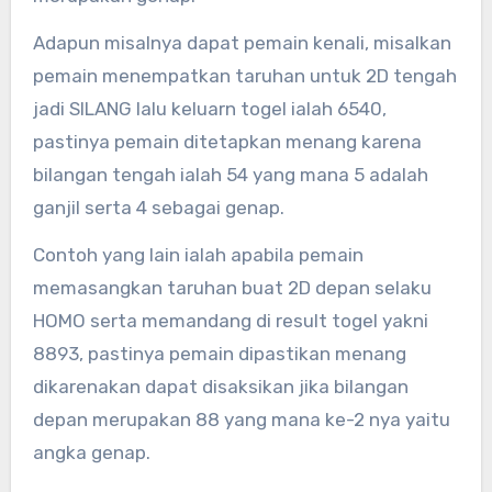
Adapun misalnya dapat pemain kenali, misalkan
pemain menempatkan taruhan untuk 2D tengah
jadi SILANG lalu keluarn togel ialah 6540,
pastinya pemain ditetapkan menang karena
bilangan tengah ialah 54 yang mana 5 adalah
ganjil serta 4 sebagai genap.
Contoh yang lain ialah apabila pemain
memasangkan taruhan buat 2D depan selaku
HOMO serta memandang di result togel yakni
8893, pastinya pemain dipastikan menang
dikarenakan dapat disaksikan jika bilangan
depan merupakan 88 yang mana ke-2 nya yaitu
angka genap.