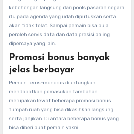
kebohongan langsung dari pools pasaran negara
itu pada agenda yang udah diputuskan serta
akan tidak telat. Sampai pemain bisa pula
peroleh servis data dan data presisi paling
dipercaya yang lain.
Promosi bonus banyak
jelas berbayar
Pemain terus-menerus diuntungkan
mendapatkan pemasukan tambahan
merupakan lewat beberapa promosi bonus
tumpah ruah yang bisa dikasihkan langsung
serta janjikan. Di antara beberapa bonus yang
bisa diberi buat pemain yakni: