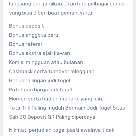
langsung dan janjikan. Di antara pelbagai bonus
yang bisa diberi buat pemain yaitu:
Bonus deposit
Bonus anggota baru
Bonus referal
Bonus ekstra ajak kawan
Komisi mingguan atau bulanan
Cashback serta turnover mingguan
Bonus rollingan judi togel
Potongan harga judi togel
Momen serta hadiah menarik yang lain.
Tata Trik Paling mudah Bermain Judi Togel Situs
Sah BO Deposit QR Paling dipercaya
Nikmati perjudian togel pasti awalnya tidak