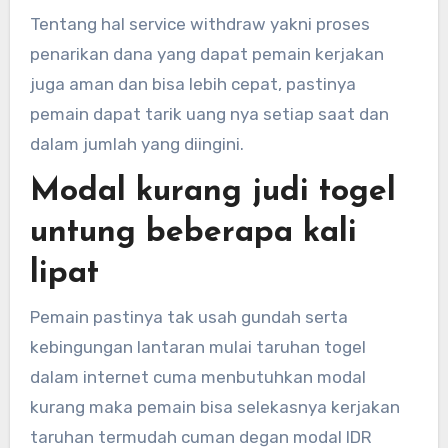
Tentang hal service withdraw yakni proses
penarikan dana yang dapat pemain kerjakan
juga aman dan bisa lebih cepat, pastinya
pemain dapat tarik uang nya setiap saat dan
dalam jumlah yang diingini.
Modal kurang judi togel
untung beberapa kali
lipat
Pemain pastinya tak usah gundah serta
kebingungan lantaran mulai taruhan togel
dalam internet cuma menbutuhkan modal
kurang maka pemain bisa selekasnya kerjakan
taruhan termudah cuman degan modal IDR