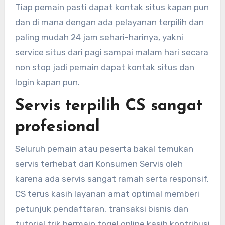
Tiap pemain pasti dapat kontak situs kapan pun
dan di mana dengan ada pelayanan terpilih dan
paling mudah 24 jam sehari-harinya, yakni
service situs dari pagi sampai malam hari secara
non stop jadi pemain dapat kontak situs dan
login kapan pun.
Servis terpilih CS sangat
profesional
Seluruh pemain atau peserta bakal temukan
servis terhebat dari Konsumen Servis oleh
karena ada servis sangat ramah serta responsif.
CS terus kasih layanan amat optimal memberi
petunjuk pendaftaran, transaksi bisnis dan
tutorial trik bermain togel online kasih kontribusi