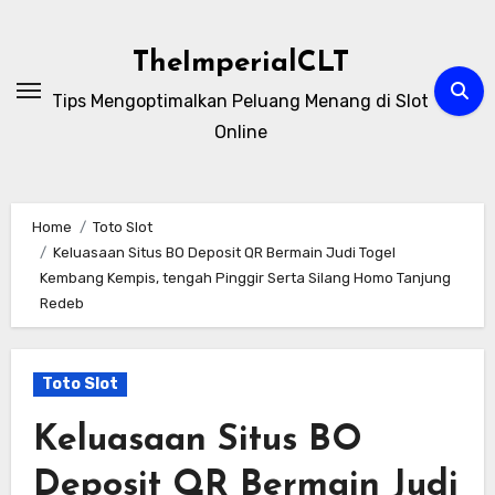
Skip
to
TheImperialCLT
content
Tips Mengoptimalkan Peluang Menang di Slot
Online
Home
Toto Slot
Keluasaan Situs BO Deposit QR Bermain Judi Togel
Kembang Kempis, tengah Pinggir Serta Silang Homo Tanjung
Redeb
Toto Slot
Keluasaan Situs BO
Deposit QR Bermain Judi