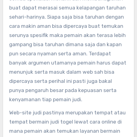
buat dapat merasai semua kelapangan taruhan
sehari-harinya. Siapa saja bisa taruhan dengan
cara makin aman bisa dipercaya buat temukan
serunya spesifik maka pemain akan terasa lebih
gampang bisa taruhan dimana saja dan kapan
pun secara nyaman serta aman. Terdapat
banyak argumen utamanya pemain harus dapat
menunjuk serta masuk dalam web sah bisa
dipercaya serta perihal ini pasti juga bakal
punya pengaruh besar pada kepuasan serta
kenyamanan tiap pemain judi.
Web-site judi pastinya merupakan tempat atau
tempat bermain judi togel lewat cara online di
mana pemain akan temukan layanan bermain