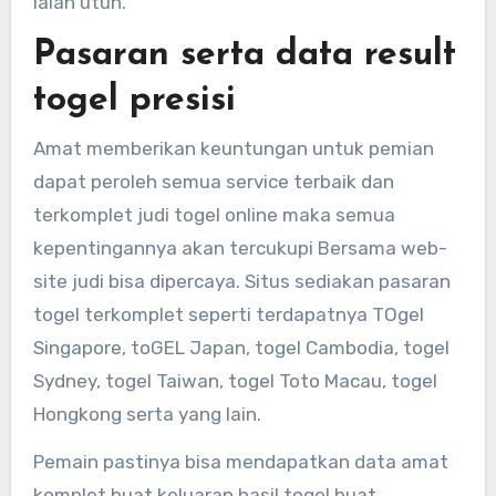
ialah utuh.
Pasaran serta data result
togel presisi
Amat memberikan keuntungan untuk pemian
dapat peroleh semua service terbaik dan
terkomplet judi togel online maka semua
kepentingannya akan tercukupi Bersama web-
site judi bisa dipercaya. Situs sediakan pasaran
togel terkomplet seperti terdapatnya TOgel
Singapore, toGEL Japan, togel Cambodia, togel
Sydney, togel Taiwan, togel Toto Macau, togel
Hongkong serta yang lain.
Pemain pastinya bisa mendapatkan data amat
komplet buat keluaran hasil togel buat