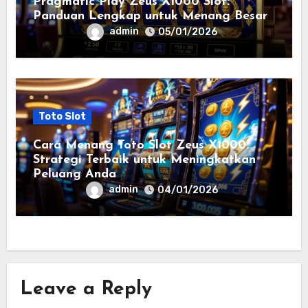
Pragmatic Play Zeus X1000 Slot:
Panduan Lengkap untuk Menang Besar
admin
05/01/2026
Toto Slot
Cara Menang Toto Slot Zeus X1000:
Strategi Terbaik untuk Meningkatkan
Peluang Anda
admin
04/01/2026
Leave a Reply