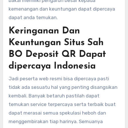
bakal memiliki pengaruh besar kepada
kemenangan dan keuntungan dapat dipercaya
dapat anda temukan.
Keringanan Dan
Keuntungan Situs Sah
BO Deposit QR Dapat
dipercaya Indonesia
Jadi peserta web resmi bisa dipercaya pasti
tidak ada sesuatu hal yang penting disangsikan
kembali. Banyak betaruh pastilah dapat
temukan service terpercaya serta terbaik buat
dapat merasai semua spekulasi heboh dan
menggembirakan tiap harinya. Semuanya