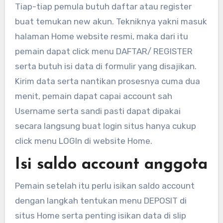
Tiap-tiap pemula butuh daftar atau register
buat temukan new akun. Tekniknya yakni masuk
halaman Home website resmi, maka dari itu
pemain dapat click menu DAFTAR/ REGISTER
serta butuh isi data di formulir yang disajikan.
Kirim data serta nantikan prosesnya cuma dua
menit, pemain dapat capai account sah
Username serta sandi pasti dapat dipakai
secara langsung buat login situs hanya cukup
click menu LOGIn di website Home.
Isi saldo account anggota
Pemain setelah itu perlu isikan saldo account
dengan langkah tentukan menu DEPOSIT di
situs Home serta penting isikan data di slip