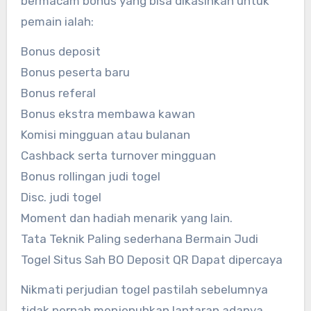
bermacam bonus yang bisa dikasihkan untuk
pemain ialah:
Bonus deposit
Bonus peserta baru
Bonus referal
Bonus ekstra membawa kawan
Komisi mingguan atau bulanan
Cashback serta turnover mingguan
Bonus rollingan judi togel
Disc. judi togel
Moment dan hadiah menarik yang lain.
Tata Teknik Paling sederhana Bermain Judi
Togel Situs Sah BO Deposit QR Dapat dipercaya
Nikmati perjudian togel pastilah sebelumnya
tidak pernah menjenuhkan lantaran adanya