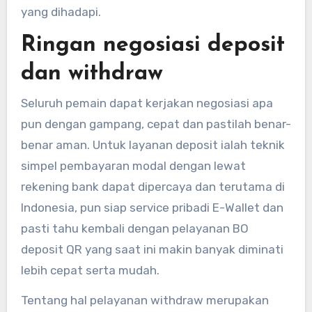
yang dihadapi.
Ringan negosiasi deposit
dan withdraw
Seluruh pemain dapat kerjakan negosiasi apa
pun dengan gampang, cepat dan pastilah benar-
benar aman. Untuk layanan deposit ialah teknik
simpel pembayaran modal dengan lewat
rekening bank dapat dipercaya dan terutama di
Indonesia, pun siap service pribadi E-Wallet dan
pasti tahu kembali dengan pelayanan BO
deposit QR yang saat ini makin banyak diminati
lebih cepat serta mudah.
Tentang hal pelayanan withdraw merupakan