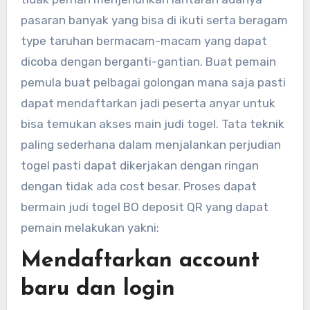
pasaran banyak yang bisa di ikuti serta beragam
type taruhan bermacam-macam yang dapat
dicoba dengan berganti-gantian. Buat pemain
pemula buat pelbagai golongan mana saja pasti
dapat mendaftarkan jadi peserta anyar untuk
bisa temukan akses main judi togel. Tata teknik
paling sederhana dalam menjalankan perjudian
togel pasti dapat dikerjakan dengan ringan
dengan tidak ada cost besar. Proses dapat
bermain judi togel BO deposit QR yang dapat
pemain melakukan yakni:
Mendaftarkan account
baru dan login