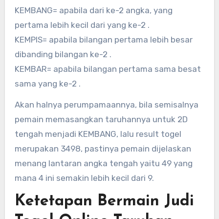
KEMBANG= apabila dari ke-2 angka, yang
pertama lebih kecil dari yang ke-2 .
KEMPIS= apabila bilangan pertama lebih besar
dibanding bilangan ke-2 .
KEMBAR= apabila bilangan pertama sama besat
sama yang ke-2 .
Akan halnya perumpamaannya, bila semisalnya
pemain memasangkan taruhannya untuk 2D
tengah menjadi KEMBANG, lalu result togel
merupakan 3498, pastinya pemain dijelaskan
menang lantaran angka tengah yaitu 49 yang
mana 4 ini semakin lebih kecil dari 9.
Ketetapan Bermain Judi