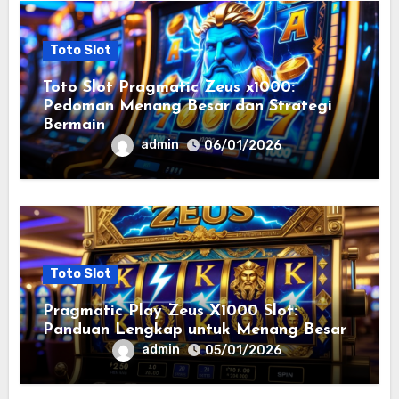
Toto Slot
Toto Slot Pragmatic Zeus x1000:
Pedoman Menang Besar dan Strategi
Bermain
admin
06/01/2026
Toto Slot
Pragmatic Play Zeus X1000 Slot:
Panduan Lengkap untuk Menang Besar
admin
05/01/2026