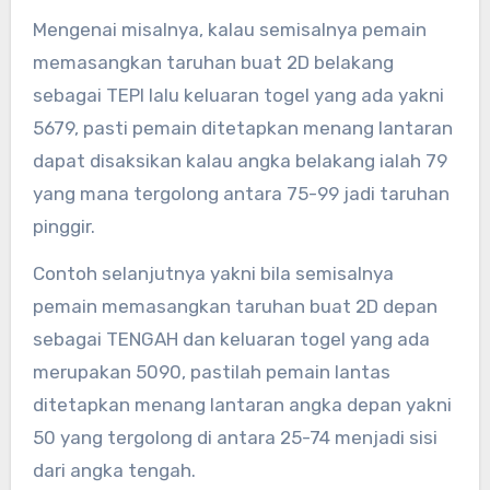
Mengenai misalnya, kalau semisalnya pemain
memasangkan taruhan buat 2D belakang
sebagai TEPI lalu keluaran togel yang ada yakni
5679, pasti pemain ditetapkan menang lantaran
dapat disaksikan kalau angka belakang ialah 79
yang mana tergolong antara 75-99 jadi taruhan
pinggir.
Contoh selanjutnya yakni bila semisalnya
pemain memasangkan taruhan buat 2D depan
sebagai TENGAH dan keluaran togel yang ada
merupakan 5090, pastilah pemain lantas
ditetapkan menang lantaran angka depan yakni
50 yang tergolong di antara 25-74 menjadi sisi
dari angka tengah.