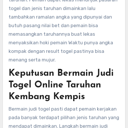
togel dan jenis taruhan dimainkan lalu
tambahkan ramalan angka yang dipunyai dan
butuh pasang nilai bet dan pemain bisa
memasangkan taruhannya buat lekas
menyaksikan hoki pemain Waktu punya angka
kompak dengan result togel pastinya bisa
menang serta mujur.
Keputusan Bermain Judi
Togel Online Taruhan
Kembang Kempis
Bermain judi togel pasti dapat pemain kerjakan
pada banyak terdapat pilihan jenis taruhan yang
mendapat dimainkan. Langkah bermain judi