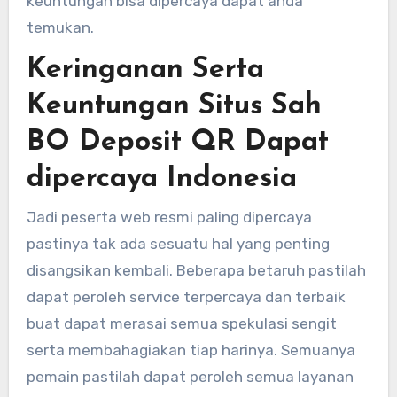
keuntungan bisa dipercaya dapat anda
temukan.
Keringanan Serta
Keuntungan Situs Sah
BO Deposit QR Dapat
dipercaya Indonesia
Jadi peserta web resmi paling dipercaya
pastinya tak ada sesuatu hal yang penting
disangsikan kembali. Beberapa betaruh pastilah
dapat peroleh service terpercaya dan terbaik
buat dapat merasai semua spekulasi sengit
serta membahagiakan tiap harinya. Semuanya
pemain pastilah dapat peroleh semua layanan