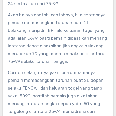
24 serta atau dari 75-99.
Akan halnya contoh-contohnya, bila contohnya
pemain memasangkan taruhan buat 2D
belakang menjadi TEPI lalu keluaran togel yang
ada ialah 5679, pasti pemain dipastikan menang
lantaran dapat disaksikan jika angka belakang
merupakan 79 yang mana termaksud di antara
75-99 selaku taruhan pinggir.
Contoh selanjutnya yakni bila umpamanya
pemain memasangkan taruhan buat 2D depan
selaku TENGAH dan keluaran togel yang tampil
yakni 5090, pastilah pemain juga dikatakan
menang lantaran angka depan yaitu 50 yang
tergolong di antara 25-74 menjadi sisi dari