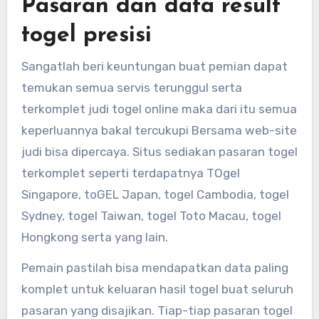
Pasaran dan data result
togel presisi
Sangatlah beri keuntungan buat pemian dapat
temukan semua servis terunggul serta
terkomplet judi togel online maka dari itu semua
keperluannya bakal tercukupi Bersama web-site
judi bisa dipercaya. Situs sediakan pasaran togel
terkomplet seperti terdapatnya TOgel
Singapore, toGEL Japan, togel Cambodia, togel
Sydney, togel Taiwan, togel Toto Macau, togel
Hongkong serta yang lain.
Pemain pastilah bisa mendapatkan data paling
komplet untuk keluaran hasil togel buat seluruh
pasaran yang disajikan. Tiap-tiap pasaran togel