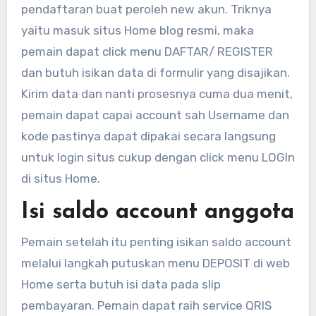
pendaftaran buat peroleh new akun. Triknya
yaitu masuk situs Home blog resmi, maka
pemain dapat click menu DAFTAR/ REGISTER
dan butuh isikan data di formulir yang disajikan.
Kirim data dan nanti prosesnya cuma dua menit,
pemain dapat capai account sah Username dan
kode pastinya dapat dipakai secara langsung
untuk login situs cukup dengan click menu LOGIn
di situs Home.
Isi saldo account anggota
Pemain setelah itu penting isikan saldo account
melalui langkah putuskan menu DEPOSIT di web
Home serta butuh isi data pada slip
pembayaran. Pemain dapat raih service QRIS