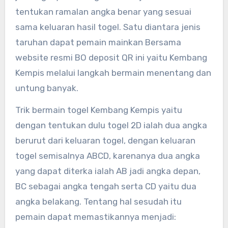
tentukan ramalan angka benar yang sesuai
sama keluaran hasil togel. Satu diantara jenis
taruhan dapat pemain mainkan Bersama
website resmi BO deposit QR ini yaitu Kembang
Kempis melalui langkah bermain menentang dan
untung banyak.
Trik bermain togel Kembang Kempis yaitu
dengan tentukan dulu togel 2D ialah dua angka
berurut dari keluaran togel, dengan keluaran
togel semisalnya ABCD, karenanya dua angka
yang dapat diterka ialah AB jadi angka depan,
BC sebagai angka tengah serta CD yaitu dua
angka belakang. Tentang hal sesudah itu
pemain dapat memastikannya menjadi: