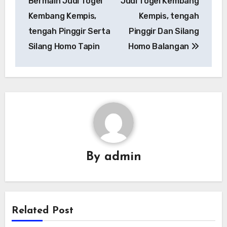
Bermain Judi Togel
Judi Togel Kembang
Kembang Kempis,
Kempis, tengah
tengah Pinggir Serta
Pinggir Dan Silang
Silang Homo Tapin
Homo Balangan
By
admin
Related Post