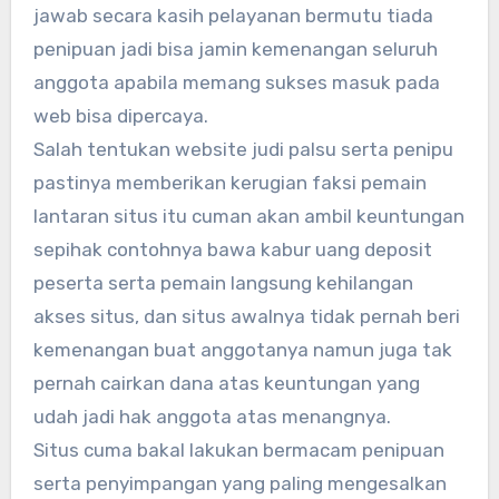
jawab secara kasih pelayanan bermutu tiada
penipuan jadi bisa jamin kemenangan seluruh
anggota apabila memang sukses masuk pada
web bisa dipercaya.
Salah tentukan website judi palsu serta penipu
pastinya memberikan kerugian faksi pemain
lantaran situs itu cuman akan ambil keuntungan
sepihak contohnya bawa kabur uang deposit
peserta serta pemain langsung kehilangan
akses situs, dan situs awalnya tidak pernah beri
kemenangan buat anggotanya namun juga tak
pernah cairkan dana atas keuntungan yang
udah jadi hak anggota atas menangnya.
Situs cuma bakal lakukan bermacam penipuan
serta penyimpangan yang paling mengesalkan