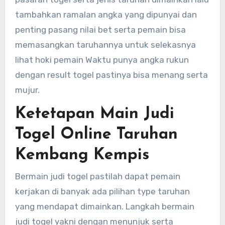
tambahkan ramalan angka yang dipunyai dan
penting pasang nilai bet serta pemain bisa
memasangkan taruhannya untuk selekasnya
lihat hoki pemain Waktu punya angka rukun
dengan result togel pastinya bisa menang serta
mujur.
Ketetapan Main Judi
Togel Online Taruhan
Kembang Kempis
Bermain judi togel pastilah dapat pemain
kerjakan di banyak ada pilihan type taruhan
yang mendapat dimainkan. Langkah bermain
judi togel yakni dengan menunjuk serta