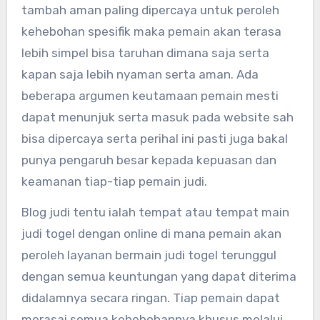
tambah aman paling dipercaya untuk peroleh
kehebohan spesifik maka pemain akan terasa
lebih simpel bisa taruhan dimana saja serta
kapan saja lebih nyaman serta aman. Ada
beberapa argumen keutamaan pemain mesti
dapat menunjuk serta masuk pada website sah
bisa dipercaya serta perihal ini pasti juga bakal
punya pengaruh besar kepada kepuasan dan
keamanan tiap-tiap pemain judi.
Blog judi tentu ialah tempat atau tempat main
judi togel dengan online di mana pemain akan
peroleh layanan bermain judi togel terunggul
dengan semua keuntungan yang dapat diterima
didalamnya secara ringan. Tiap pemain dapat
merasai semua kehebohannya khusus melalui