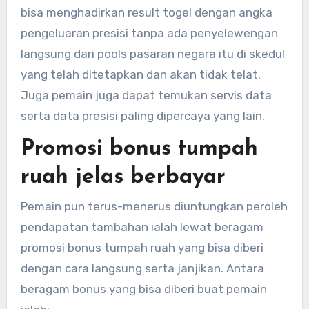
bisa menghadirkan result togel dengan angka
pengeluaran presisi tanpa ada penyelewengan
langsung dari pools pasaran negara itu di skedul
yang telah ditetapkan dan akan tidak telat.
Juga pemain juga dapat temukan servis data
serta data presisi paling dipercaya yang lain.
Promosi bonus tumpah
ruah jelas berbayar
Pemain pun terus-menerus diuntungkan peroleh
pendapatan tambahan ialah lewat beragam
promosi bonus tumpah ruah yang bisa diberi
dengan cara langsung serta janjikan. Antara
beragam bonus yang bisa diberi buat pemain