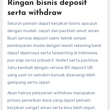
Ringan bisnis deposit
serta withdraw
Seluruh pemain dapat kerjakan bisnis apa pun
dengan mudah, cepat dan pastilah amat aman.
Buat service deposit yakni teknik simpel
pembayaran modal dengan lewat rekening bank
dapat dipercaya serta terpenting di Indonesia,
pun siap servis pribadi E-Wallet serta pastinya
tahu kembali dengan service BO deposit QR
yang saat ini semakin banyak disenangi lebih
gampang serta cepat.
Akan halnya pelayanan withdraw merupakan
proses penarikan dana yang dapat pemain
kerjakan sangat aman serta bisa lebih cepat,