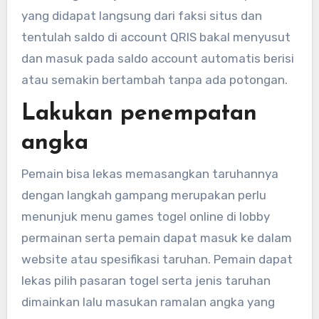
yang didapat langsung dari faksi situs dan
tentulah saldo di account QRIS bakal menyusut
dan masuk pada saldo account automatis berisi
atau semakin bertambah tanpa ada potongan.
Lakukan penempatan
angka
Pemain bisa lekas memasangkan taruhannya
dengan langkah gampang merupakan perlu
menunjuk menu games togel online di lobby
permainan serta pemain dapat masuk ke dalam
website atau spesifikasi taruhan. Pemain dapat
lekas pilih pasaran togel serta jenis taruhan
dimainkan lalu masukan ramalan angka yang