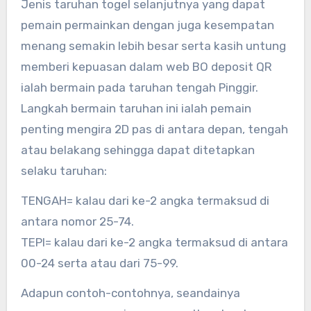
Jenis taruhan togel selanjutnya yang dapat
pemain permainkan dengan juga kesempatan
menang semakin lebih besar serta kasih untung
memberi kepuasan dalam web BO deposit QR
ialah bermain pada taruhan tengah Pinggir.
Langkah bermain taruhan ini ialah pemain
penting mengira 2D pas di antara depan, tengah
atau belakang sehingga dapat ditetapkan
selaku taruhan:
TENGAH= kalau dari ke-2 angka termaksud di
antara nomor 25-74.
TEPI= kalau dari ke-2 angka termaksud di antara
00-24 serta atau dari 75-99.
Adapun contoh-contohnya, seandainya