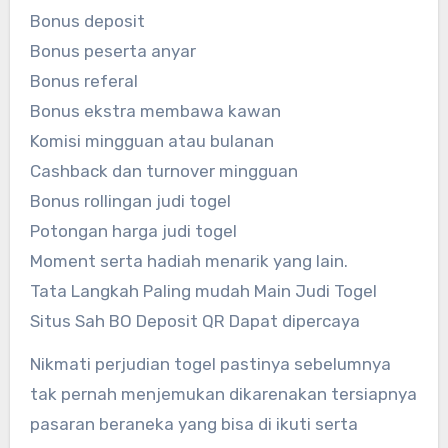
Bonus deposit
Bonus peserta anyar
Bonus referal
Bonus ekstra membawa kawan
Komisi mingguan atau bulanan
Cashback dan turnover mingguan
Bonus rollingan judi togel
Potongan harga judi togel
Moment serta hadiah menarik yang lain.
Tata Langkah Paling mudah Main Judi Togel
Situs Sah BO Deposit QR Dapat dipercaya
Nikmati perjudian togel pastinya sebelumnya
tak pernah menjemukan dikarenakan tersiapnya
pasaran beraneka yang bisa di ikuti serta