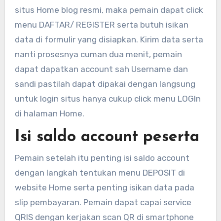
situs Home blog resmi, maka pemain dapat click
menu DAFTAR/ REGISTER serta butuh isikan
data di formulir yang disiapkan. Kirim data serta
nanti prosesnya cuman dua menit, pemain
dapat dapatkan account sah Username dan
sandi pastilah dapat dipakai dengan langsung
untuk login situs hanya cukup click menu LOGIn
di halaman Home.
Isi saldo account peserta
Pemain setelah itu penting isi saldo account
dengan langkah tentukan menu DEPOSIT di
website Home serta penting isikan data pada
slip pembayaran. Pemain dapat capai service
QRIS dengan kerjakan scan QR di smartphone