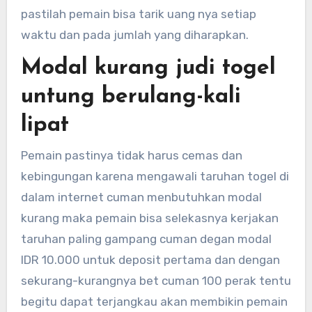
pastilah pemain bisa tarik uang nya setiap
waktu dan pada jumlah yang diharapkan.
Modal kurang judi togel
untung berulang-kali
lipat
Pemain pastinya tidak harus cemas dan
kebingungan karena mengawali taruhan togel di
dalam internet cuman menbutuhkan modal
kurang maka pemain bisa selekasnya kerjakan
taruhan paling gampang cuman degan modal
IDR 10.000 untuk deposit pertama dan dengan
sekurang-kurangnya bet cuman 100 perak tentu
begitu dapat terjangkau akan membikin pemain