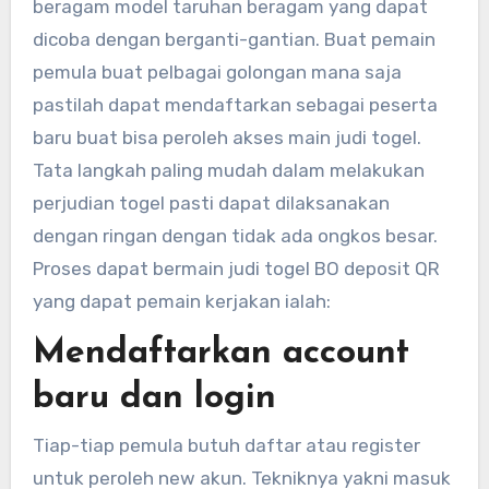
beragam model taruhan beragam yang dapat
dicoba dengan berganti-gantian. Buat pemain
pemula buat pelbagai golongan mana saja
pastilah dapat mendaftarkan sebagai peserta
baru buat bisa peroleh akses main judi togel.
Tata langkah paling mudah dalam melakukan
perjudian togel pasti dapat dilaksanakan
dengan ringan dengan tidak ada ongkos besar.
Proses dapat bermain judi togel BO deposit QR
yang dapat pemain kerjakan ialah:
Mendaftarkan account
baru dan login
Tiap-tiap pemula butuh daftar atau register
untuk peroleh new akun. Tekniknya yakni masuk