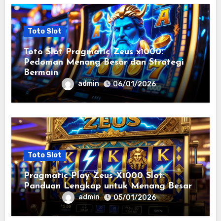
Toto Slot
Toto Slot Pragmatic Zeus x1000:
Pedoman Menang Besar dan Strategi
Bermain
admin
06/01/2026
Toto Slot
Pragmatic Play Zeus X1000 Slot:
Panduan Lengkap untuk Menang Besar
admin
05/01/2026