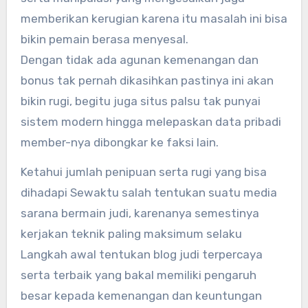
memberikan kerugian karena itu masalah ini bisa
bikin pemain berasa menyesal.
Dengan tidak ada agunan kemenangan dan
bonus tak pernah dikasihkan pastinya ini akan
bikin rugi, begitu juga situs palsu tak punyai
sistem modern hingga melepaskan data pribadi
member-nya dibongkar ke faksi lain.
Ketahui jumlah penipuan serta rugi yang bisa
dihadapi Sewaktu salah tentukan suatu media
sarana bermain judi, karenanya semestinya
kerjakan teknik paling maksimum selaku
Langkah awal tentukan blog judi terpercaya
serta terbaik yang bakal memiliki pengaruh
besar kepada kemenangan dan keuntungan