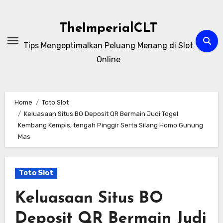
Skip
to
TheImperialCLT
content
Tips Mengoptimalkan Peluang Menang di Slot
Online
Home
Toto Slot
Keluasaan Situs BO Deposit QR Bermain Judi Togel
Kembang Kempis, tengah Pinggir Serta Silang Homo Gunung
Mas
Toto Slot
Keluasaan Situs BO
Deposit QR Bermain Judi