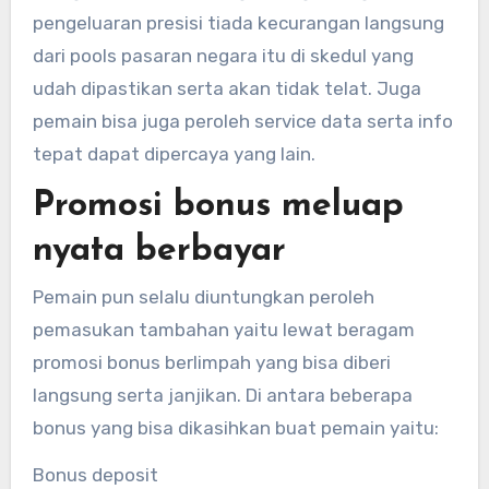
pengeluaran presisi tiada kecurangan langsung
dari pools pasaran negara itu di skedul yang
udah dipastikan serta akan tidak telat. Juga
pemain bisa juga peroleh service data serta info
tepat dapat dipercaya yang lain.
Promosi bonus meluap
nyata berbayar
Pemain pun selalu diuntungkan peroleh
pemasukan tambahan yaitu lewat beragam
promosi bonus berlimpah yang bisa diberi
langsung serta janjikan. Di antara beberapa
bonus yang bisa dikasihkan buat pemain yaitu:
Bonus deposit