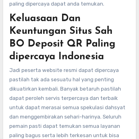
paling dipercaya dapat anda temukan.
Keluasaan Dan
Keuntungan Situs Sah
BO Deposit QR Paling
dipercaya Indonesia
Jadi peserta website resmi dapat dipercaya
pastilah tak ada sesuatu hal yang penting
dikuatirkan kembali. Banyak betaruh pastilah
dapat peroleh servis terpercaya dan terbaik
untuk dapat merasai semua spekulasi dahsyat
dan menggembirakan sehari-harinya. Seluruh
pemain pasti dapat temukan semua layanan
paling bagus serta lebih terkesan untuk bisa