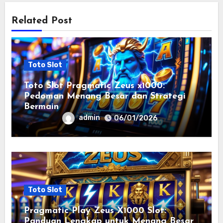
Related Post
Toto Slot
Toto Slot Pragmatic Zeus x1000:
Pedoman Menang Besar dan Strategi
Bermain
admin
06/01/2026
Toto Slot
Pragmatic Play Zeus X1000 Slot:
Panduan Lengkap untuk Menang Besar