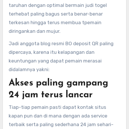
taruhan dengan optimal bermain judi togel
terhebat paling bagus serta benar-benar
terkesan hingga terus membua tpemain
diringankan dan mujur.
Jadi anggota blog resmi BO deposit QR paling
dipercaya, karena itu kelapangan dan
keuntungan yang dapat pemain merasai
didalamnya yakni:
Akses paling gampang
24 jam terus lancar
Tiap-tiap pemain pasti dapat kontak situs
kapan pun dan di mana dengan ada service
terbaik serta paling sederhana 24 jam sehari-