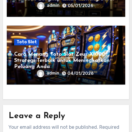
admin
05/01/2026
Toto Slot
Cara Menang Toto Slot Zeus X1000:
Strategi Terbaik untuk Meningkatkan
Peluang Anda
admin
04/01/2026
Leave a Reply
Your email address will not be published.
Required