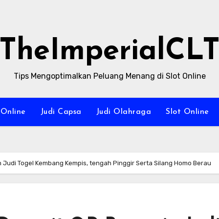
TheImperialCL
Tips Mengoptimalkan Peluang Menang di Slot Online
Online
Judi Capsa
Judi Olahraga
Slot Online
n Judi Togel Kembang Kempis, tengah Pinggir Serta Silang Homo Berau