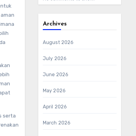
untuk
h aman
dimana
Archives
ilih
ada
August 2026
July 2026
akan
ebih
June 2026
aman
May 2026
dapat
April 2026
s serta
March 2026
arenakan