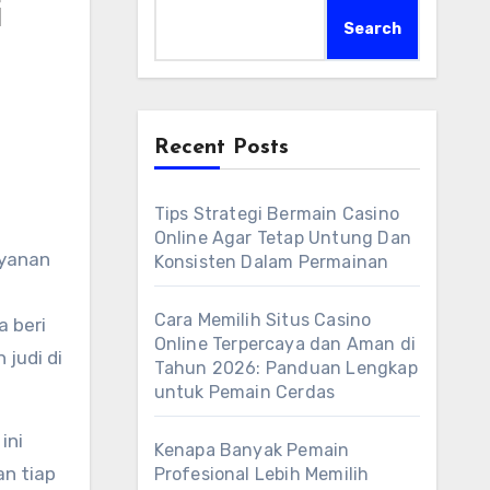
i
Search
a
Recent Posts
Tips Strategi Bermain Casino
Online Agar Tetap Untung Dan
Konsisten Dalam Permainan
.
Cara Memilih Situs Casino
a beri
Online Terpercaya dan Aman di
judi di
Tahun 2026: Panduan Lengkap
untuk Pemain Cerdas
ini
Kenapa Banyak Pemain
n tiap
Profesional Lebih Memilih