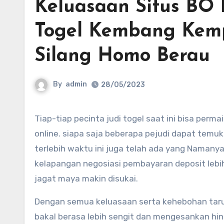
Keluasaan Situs BO 
Togel Kembang Kempi
Silang Homo Berau
By
admin
28/05/2023
Tiap-tiap pecinta judi togel saat ini bisa permainkan taruhan menarik dan beri keuntungan dengan pelayanan
online. siapa saja beberapa pejudi dapat temu
terlebih waktu ini juga telah ada yang Namanya
kelapangan negosiasi pembayaran deposit lebih 
jagat maya makin disukai.
Dengan semua keluasaan serta kehebohan taruh
bakal berasa lebih sengit dan mengesankan hi