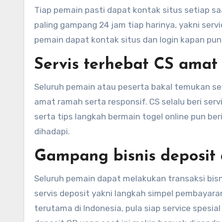
Tiap pemain pasti dapat kontak situs setiap s
paling gampang 24 jam tiap harinya, yakni servi
pemain dapat kontak situs dan login kapan pun
Servis terhebat CS amat 
Seluruh pemain atau peserta bakal temukan ser
amat ramah serta responsif. CS selalu beri ser
serta tips langkah bermain togel online pun b
dihadapi.
Gampang bisnis deposit
Seluruh pemain dapat melakukan transaksi bisn
servis deposit yakni langkah simpel pembayara
terutama di Indonesia, pula siap service spesi