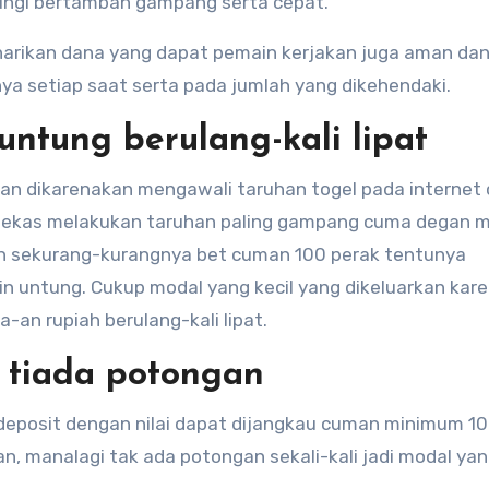
rungi bertambah gampang serta cepat.
arikan dana yang dapat pemain kerjakan juga aman dan
nya setiap saat serta pada jumlah yang dikehendaki.
untung berulang-kali lipat
ngan dikarenakan mengawali taruhan togel pada interne
lekas melakukan taruhan paling gampang cuma degan 
an sekurang-kurangnya bet cuman 100 perak tentunya
n untung. Cukup modal yang kecil yang dikeluarkan kar
an rupiah berulang-kali lipat.
 tiada potongan
posit dengan nilai dapat dijangkau cuman minimum 10 
, manalagi tak ada potongan sekali-kali jadi modal ya