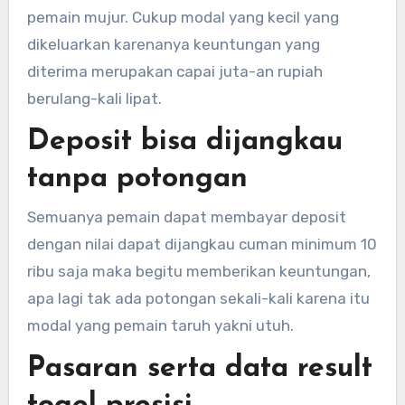
pemain mujur. Cukup modal yang kecil yang
dikeluarkan karenanya keuntungan yang
diterima merupakan capai juta-an rupiah
berulang-kali lipat.
Deposit bisa dijangkau
tanpa potongan
Semuanya pemain dapat membayar deposit
dengan nilai dapat dijangkau cuman minimum 10
ribu saja maka begitu memberikan keuntungan,
apa lagi tak ada potongan sekali-kali karena itu
modal yang pemain taruh yakni utuh.
Pasaran serta data result