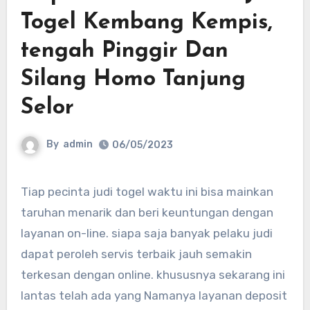
Togel Kembang Kempis,
tengah Pinggir Dan
Silang Homo Tanjung
Selor
By
admin
06/05/2023
Tiap pecinta judi togel waktu ini bisa mainkan
taruhan menarik dan beri keuntungan dengan
layanan on-line. siapa saja banyak pelaku judi
dapat peroleh servis terbaik jauh semakin
terkesan dengan online. khususnya sekarang ini
lantas telah ada yang Namanya layanan deposit