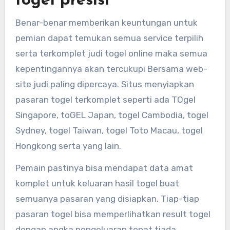
togel presisi
Benar-benar memberikan keuntungan untuk
pemian dapat temukan semua service terpilih
serta terkomplet judi togel online maka semua
kepentingannya akan tercukupi Bersama web-
site judi paling dipercaya. Situs menyiapkan
pasaran togel terkomplet seperti ada TOgel
Singapore, toGEL Japan, togel Cambodia, togel
Sydney, togel Taiwan, togel Toto Macau, togel
Hongkong serta yang lain.
Pemain pastinya bisa mendapat data amat
komplet untuk keluaran hasil togel buat
semuanya pasaran yang disiapkan. Tiap-tiap
pasaran togel bisa memperlihatkan result togel
dengan angka pengeluaran tepat tiada