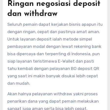
Ringan negosiasi deposit
dan withdraw
Seluruh pemain dapat kerjakan bisnis apapun itu
dengan ringan, cepat dan pastinya amat aman.
Untuk layanan deposit ialah metode simpel
pembayaran modal dengan lewat rekening bank
bisa dipercaya dan terpenting di Indonesia, pun
siap layanan teristimewa E-Wallet dan pasti
tahu kembali dengan pelayanan BO deposit QR
yang saat ini makin banyak disukai lebih cepat
dan mudah.
Akan halnya pelayanan withdraw yakni proses
penarikan dana yang dapat pemain melakukan
sangat juga aman serta bisa lebih cepat,