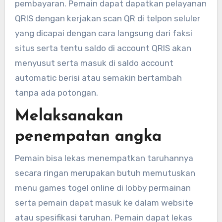
pembayaran. Pemain dapat dapatkan pelayanan
QRIS dengan kerjakan scan QR di telpon seluler
yang dicapai dengan cara langsung dari faksi
situs serta tentu saldo di account QRIS akan
menyusut serta masuk di saldo account
automatic berisi atau semakin bertambah
tanpa ada potongan.
Melaksanakan
penempatan angka
Pemain bisa lekas menempatkan taruhannya
secara ringan merupakan butuh memutuskan
menu games togel online di lobby permainan
serta pemain dapat masuk ke dalam website
atau spesifikasi taruhan. Pemain dapat lekas