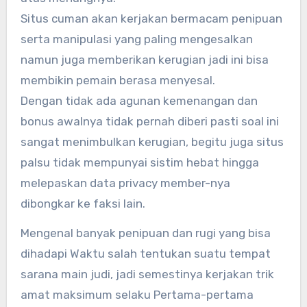
Situs cuman akan kerjakan bermacam penipuan
serta manipulasi yang paling mengesalkan
namun juga memberikan kerugian jadi ini bisa
membikin pemain berasa menyesal.
Dengan tidak ada agunan kemenangan dan
bonus awalnya tidak pernah diberi pasti soal ini
sangat menimbulkan kerugian, begitu juga situs
palsu tidak mempunyai sistim hebat hingga
melepaskan data privacy member-nya
dibongkar ke faksi lain.
Mengenal banyak penipuan dan rugi yang bisa
dihadapi Waktu salah tentukan suatu tempat
sarana main judi, jadi semestinya kerjakan trik
amat maksimum selaku Pertama-pertama