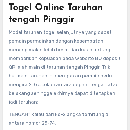
Togel Online Taruhan
tengah Pinggir
Model taruhan togel selanjutnya yang dapat
pemain permainkan dengan kesempatan
menang makin lebih besar dan kasih untung
memberikan kepuasan pada website BO deposit
QR ialah main di taruhan tengah Pinggir. Trik
bermain taruhan ini merupakan pemain perlu
mengira 2D cocok di antara depan, tengah atau
belakang sehingga akhirnya dapat ditetapkan
jadi taruhan:
TENGAH= kalau dari ke-2 angka terhitung di
antara nomor 25-74.