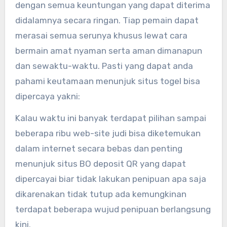
dengan semua keuntungan yang dapat diterima
didalamnya secara ringan. Tiap pemain dapat
merasai semua serunya khusus lewat cara
bermain amat nyaman serta aman dimanapun
dan sewaktu-waktu. Pasti yang dapat anda
pahami keutamaan menunjuk situs togel bisa
dipercaya yakni:
Kalau waktu ini banyak terdapat pilihan sampai
beberapa ribu web-site judi bisa diketemukan
dalam internet secara bebas dan penting
menunjuk situs BO deposit QR yang dapat
dipercayai biar tidak lakukan penipuan apa saja
dikarenakan tidak tutup ada kemungkinan
terdapat beberapa wujud penipuan berlangsung
kini.