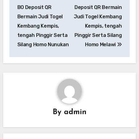
navigation
BO Deposit QR
Deposit QR Bermain
Bermain Judi Togel
Judi Togel Kembang
Kembang Kempis,
Kempis, tengah
tengah Pinggir Serta
Pinggir Serta Silang
Silang Homo Nunukan
Homo Melawi
By
admin