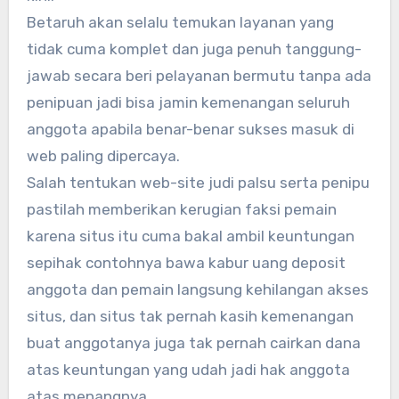
Betaruh akan selalu temukan layanan yang
tidak cuma komplet dan juga penuh tanggung-
jawab secara beri pelayanan bermutu tanpa ada
penipuan jadi bisa jamin kemenangan seluruh
anggota apabila benar-benar sukses masuk di
web paling dipercaya.
Salah tentukan web-site judi palsu serta penipu
pastilah memberikan kerugian faksi pemain
karena situs itu cuma bakal ambil keuntungan
sepihak contohnya bawa kabur uang deposit
anggota dan pemain langsung kehilangan akses
situs, dan situs tak pernah kasih kemenangan
buat anggotanya juga tak pernah cairkan dana
atas keuntungan yang udah jadi hak anggota
atas menangnya.