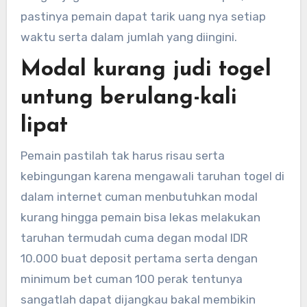
pastinya pemain dapat tarik uang nya setiap
waktu serta dalam jumlah yang diingini.
Modal kurang judi togel
untung berulang-kali
lipat
Pemain pastilah tak harus risau serta
kebingungan karena mengawali taruhan togel di
dalam internet cuman menbutuhkan modal
kurang hingga pemain bisa lekas melakukan
taruhan termudah cuma degan modal IDR
10.000 buat deposit pertama serta dengan
minimum bet cuman 100 perak tentunya
sangatlah dapat dijangkau bakal membikin