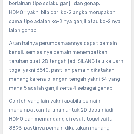
berlainan tipe selaku ganjil dan genap.
HOMO= yakni bila dari ke-2 angka merupakan
sama tipe adalah ke-2 nya ganjil atau ke-2 nya
ialah genap.
Akan halnya perumpamaannya dapat pemain
kenali, semisalnya pemain menempatkan
taruhan buat 2D tengah jadi SILANG lalu keluarn
togel yakni 6540, pastilah pemain dikatakan
menang karena bilangan tengah yakni 54 yang
mana 5 adalah ganjil serta 4 sebagai genap.
Contoh yang lain yakni apabila pemain
menempatkan taruhan untuk 2D depan jadi
HOMO dan memandang di result togel yaitu
8893, pastinya pemain dikatakan menang