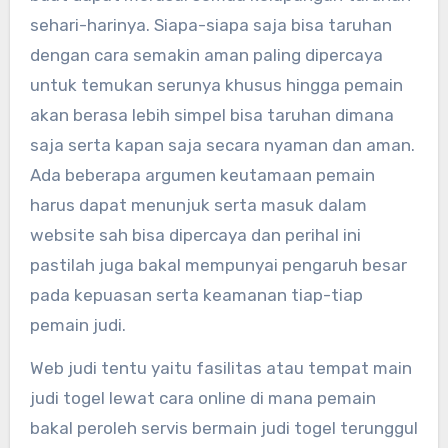
sehari-harinya. Siapa-siapa saja bisa taruhan
dengan cara semakin aman paling dipercaya
untuk temukan serunya khusus hingga pemain
akan berasa lebih simpel bisa taruhan dimana
saja serta kapan saja secara nyaman dan aman.
Ada beberapa argumen keutamaan pemain
harus dapat menunjuk serta masuk dalam
website sah bisa dipercaya dan perihal ini
pastilah juga bakal mempunyai pengaruh besar
pada kepuasan serta keamanan tiap-tiap
pemain judi.
Web judi tentu yaitu fasilitas atau tempat main
judi togel lewat cara online di mana pemain
bakal peroleh servis bermain judi togel terunggul