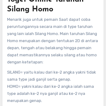
Silang Homo
Menarik juga untuk pemain Saat dapat coba
peruntungannya secara main di type taruhan
yang lain ialah Silang Homo. Main taruhan Silang
Homo merupakan dengan tentukan 2D di antara
depan, tengah atau belakang hingga pemain
dapat memastikannya selaku silang atau homo
dengan ketetapan:
SILANG= yaitu kalau dari ke-2 angka yakni tidak
sama type jadi ganjil serta genap.
HOMO= yakni kalau dari ke-2 angka ialah sama
type adalah ke-2 nya ganjil atau ke-2 nya
merupakan genap.