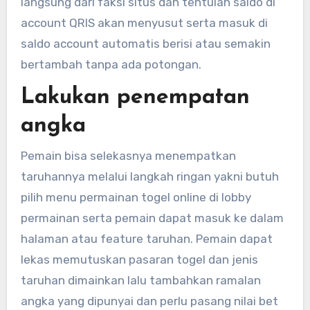
langsung dari faksi situs dan tentulah saldo di
account QRIS akan menyusut serta masuk di
saldo account automatis berisi atau semakin
bertambah tanpa ada potongan.
Lakukan penempatan
angka
Pemain bisa selekasnya menempatkan
taruhannya melalui langkah ringan yakni butuh
pilih menu permainan togel online di lobby
permainan serta pemain dapat masuk ke dalam
halaman atau feature taruhan. Pemain dapat
lekas memutuskan pasaran togel dan jenis
taruhan dimainkan lalu tambahkan ramalan
angka yang dipunyai dan perlu pasang nilai bet