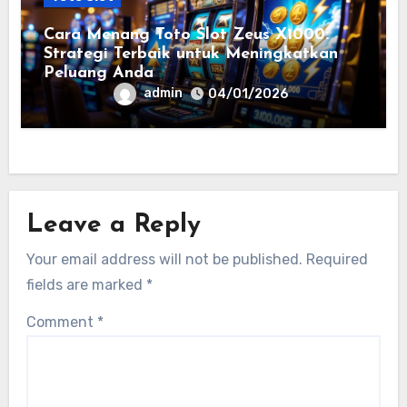
Cara Menang Toto Slot Zeus X1000:
Strategi Terbaik untuk Meningkatkan
Peluang Anda
admin
04/01/2026
Leave a Reply
Your email address will not be published.
Required
fields are marked
*
Comment
*