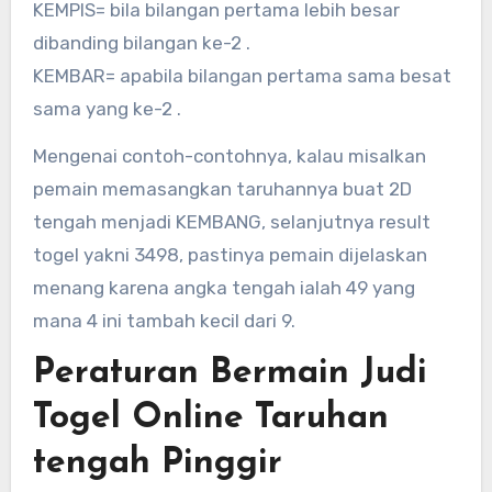
KEMPIS= bila bilangan pertama lebih besar
dibanding bilangan ke-2 .
KEMBAR= apabila bilangan pertama sama besat
sama yang ke-2 .
Mengenai contoh-contohnya, kalau misalkan
pemain memasangkan taruhannya buat 2D
tengah menjadi KEMBANG, selanjutnya result
togel yakni 3498, pastinya pemain dijelaskan
menang karena angka tengah ialah 49 yang
mana 4 ini tambah kecil dari 9.
Peraturan Bermain Judi
Togel Online Taruhan
tengah Pinggir