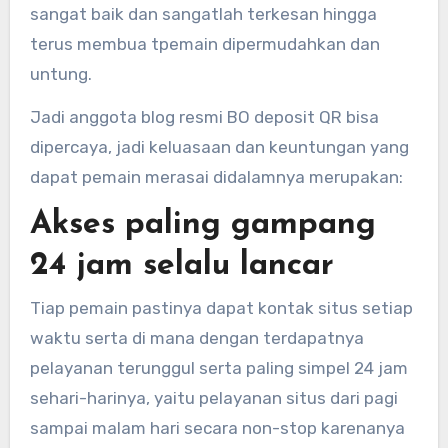
sangat baik dan sangatlah terkesan hingga
terus membua tpemain dipermudahkan dan
untung.
Jadi anggota blog resmi BO deposit QR bisa
dipercaya, jadi keluasaan dan keuntungan yang
dapat pemain merasai didalamnya merupakan:
Akses paling gampang
24 jam selalu lancar
Tiap pemain pastinya dapat kontak situs setiap
waktu serta di mana dengan terdapatnya
pelayanan terunggul serta paling simpel 24 jam
sehari-harinya, yaitu pelayanan situs dari pagi
sampai malam hari secara non-stop karenanya