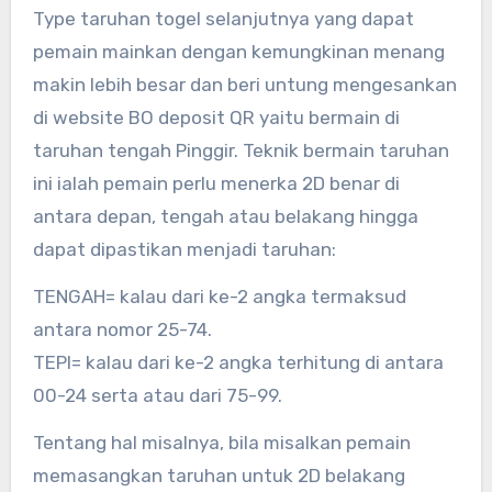
Type taruhan togel selanjutnya yang dapat
pemain mainkan dengan kemungkinan menang
makin lebih besar dan beri untung mengesankan
di website BO deposit QR yaitu bermain di
taruhan tengah Pinggir. Teknik bermain taruhan
ini ialah pemain perlu menerka 2D benar di
antara depan, tengah atau belakang hingga
dapat dipastikan menjadi taruhan:
TENGAH= kalau dari ke-2 angka termaksud
antara nomor 25-74.
TEPI= kalau dari ke-2 angka terhitung di antara
00-24 serta atau dari 75-99.
Tentang hal misalnya, bila misalkan pemain
memasangkan taruhan untuk 2D belakang