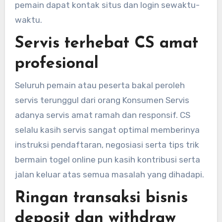
pemain dapat kontak situs dan login sewaktu-
waktu.
Servis terhebat CS amat
profesional
Seluruh pemain atau peserta bakal peroleh
servis terunggul dari orang Konsumen Servis
adanya servis amat ramah dan responsif. CS
selalu kasih servis sangat optimal memberinya
instruksi pendaftaran, negosiasi serta tips trik
bermain togel online pun kasih kontribusi serta
jalan keluar atas semua masalah yang dihadapi.
Ringan transaksi bisnis
deposit dan withdraw