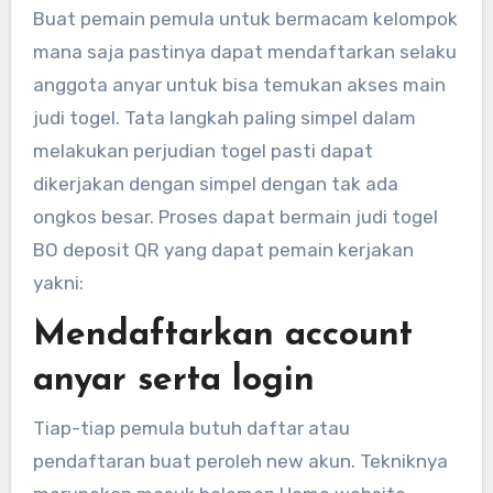
Buat pemain pemula untuk bermacam kelompok
mana saja pastinya dapat mendaftarkan selaku
anggota anyar untuk bisa temukan akses main
judi togel. Tata langkah paling simpel dalam
melakukan perjudian togel pasti dapat
dikerjakan dengan simpel dengan tak ada
ongkos besar. Proses dapat bermain judi togel
BO deposit QR yang dapat pemain kerjakan
yakni:
Mendaftarkan account
anyar serta login
Tiap-tiap pemula butuh daftar atau
pendaftaran buat peroleh new akun. Tekniknya