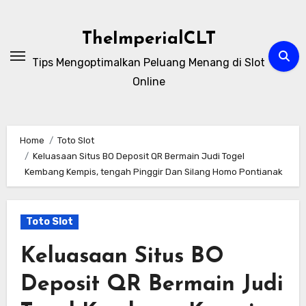
Skip
to
TheImperialCLT
content
Tips Mengoptimalkan Peluang Menang di Slot
Online
Home
Toto Slot
Keluasaan Situs BO Deposit QR Bermain Judi Togel
Kembang Kempis, tengah Pinggir Dan Silang Homo Pontianak
Toto Slot
Keluasaan Situs BO
Deposit QR Bermain Judi