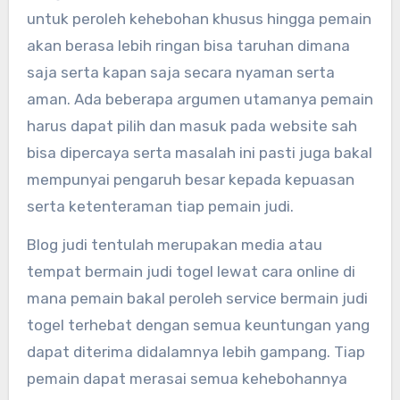
untuk peroleh kehebohan khusus hingga pemain
akan berasa lebih ringan bisa taruhan dimana
saja serta kapan saja secara nyaman serta
aman. Ada beberapa argumen utamanya pemain
harus dapat pilih dan masuk pada website sah
bisa dipercaya serta masalah ini pasti juga bakal
mempunyai pengaruh besar kepada kepuasan
serta ketenteraman tiap pemain judi.
Blog judi tentulah merupakan media atau
tempat bermain judi togel lewat cara online di
mana pemain bakal peroleh service bermain judi
togel terhebat dengan semua keuntungan yang
dapat diterima didalamnya lebih gampang. Tiap
pemain dapat merasai semua kehebohannya