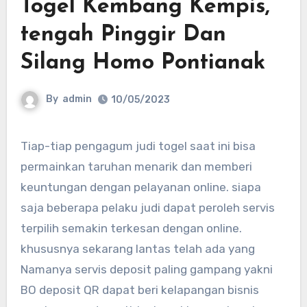
Togel Kembang Kempis,
tengah Pinggir Dan
Silang Homo Pontianak
By
admin
10/05/2023
Tiap-tiap pengagum judi togel saat ini bisa
permainkan taruhan menarik dan memberi
keuntungan dengan pelayanan online. siapa
saja beberapa pelaku judi dapat peroleh servis
terpilih semakin terkesan dengan online.
khususnya sekarang lantas telah ada yang
Namanya servis deposit paling gampang yakni
BO deposit QR dapat beri kelapangan bisnis