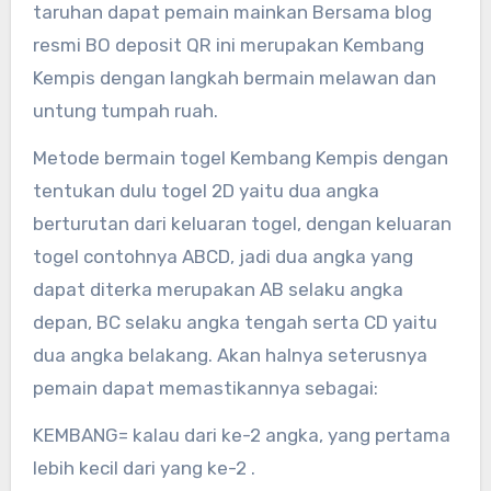
taruhan dapat pemain mainkan Bersama blog
resmi BO deposit QR ini merupakan Kembang
Kempis dengan langkah bermain melawan dan
untung tumpah ruah.
Metode bermain togel Kembang Kempis dengan
tentukan dulu togel 2D yaitu dua angka
berturutan dari keluaran togel, dengan keluaran
togel contohnya ABCD, jadi dua angka yang
dapat diterka merupakan AB selaku angka
depan, BC selaku angka tengah serta CD yaitu
dua angka belakang. Akan halnya seterusnya
pemain dapat memastikannya sebagai:
KEMBANG= kalau dari ke-2 angka, yang pertama
lebih kecil dari yang ke-2 .