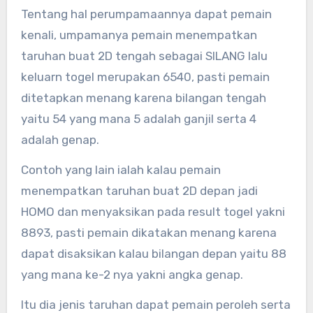
Tentang hal perumpamaannya dapat pemain
kenali, umpamanya pemain menempatkan
taruhan buat 2D tengah sebagai SILANG lalu
keluarn togel merupakan 6540, pasti pemain
ditetapkan menang karena bilangan tengah
yaitu 54 yang mana 5 adalah ganjil serta 4
adalah genap.
Contoh yang lain ialah kalau pemain
menempatkan taruhan buat 2D depan jadi
HOMO dan menyaksikan pada result togel yakni
8893, pasti pemain dikatakan menang karena
dapat disaksikan kalau bilangan depan yaitu 88
yang mana ke-2 nya yakni angka genap.
Itu dia jenis taruhan dapat pemain peroleh serta