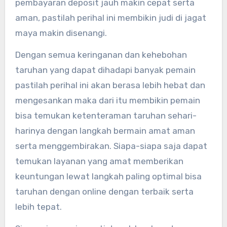
pembayaran deposit jauh makin cepat serta
aman, pastilah perihal ini membikin judi di jagat
maya makin disenangi.
Dengan semua keringanan dan kehebohan
taruhan yang dapat dihadapi banyak pemain
pastilah perihal ini akan berasa lebih hebat dan
mengesankan maka dari itu membikin pemain
bisa temukan ketenteraman taruhan sehari-
harinya dengan langkah bermain amat aman
serta menggembirakan. Siapa-siapa saja dapat
temukan layanan yang amat memberikan
keuntungan lewat langkah paling optimal bisa
taruhan dengan online dengan terbaik serta
lebih tepat.