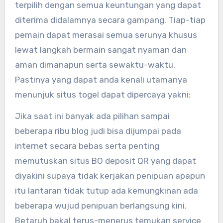
terpilih dengan semua keuntungan yang dapat
diterima didalamnya secara gampang. Tiap-tiap
pemain dapat merasai semua serunya khusus
lewat langkah bermain sangat nyaman dan
aman dimanapun serta sewaktu-waktu.
Pastinya yang dapat anda kenali utamanya
menunjuk situs togel dapat dipercaya yakni:
Jika saat ini banyak ada pilihan sampai
beberapa ribu blog judi bisa dijumpai pada
internet secara bebas serta penting
memutuskan situs BO deposit QR yang dapat
diyakini supaya tidak kerjakan penipuan apapun
itu lantaran tidak tutup ada kemungkinan ada
beberapa wujud penipuan berlangsung kini.
Betaruh bakal terus-menerus temukan service