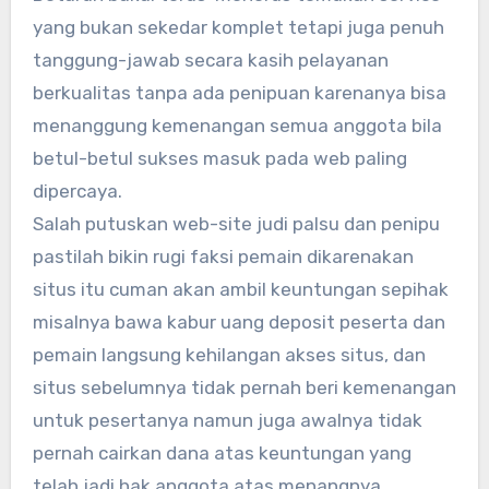
yang bukan sekedar komplet tetapi juga penuh
tanggung-jawab secara kasih pelayanan
berkualitas tanpa ada penipuan karenanya bisa
menanggung kemenangan semua anggota bila
betul-betul sukses masuk pada web paling
dipercaya.
Salah putuskan web-site judi palsu dan penipu
pastilah bikin rugi faksi pemain dikarenakan
situs itu cuman akan ambil keuntungan sepihak
misalnya bawa kabur uang deposit peserta dan
pemain langsung kehilangan akses situs, dan
situs sebelumnya tidak pernah beri kemenangan
untuk pesertanya namun juga awalnya tidak
pernah cairkan dana atas keuntungan yang
telah jadi hak anggota atas menangnya.