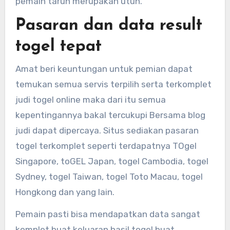
pemain taruh merupakan utuh.
Pasaran dan data result
togel tepat
Amat beri keuntungan untuk pemian dapat
temukan semua servis terpilih serta terkomplet
judi togel online maka dari itu semua
kepentingannya bakal tercukupi Bersama blog
judi dapat dipercaya. Situs sediakan pasaran
togel terkomplet seperti terdapatnya TOgel
Singapore, toGEL Japan, togel Cambodia, togel
Sydney, togel Taiwan, togel Toto Macau, togel
Hongkong dan yang lain.
Pemain pasti bisa mendapatkan data sangat
komplet buat keluaran hasil togel buat