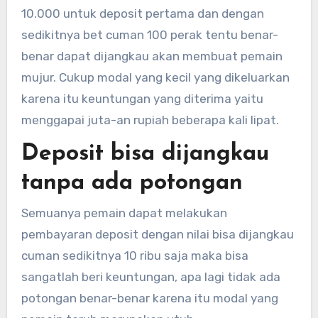
10.000 untuk deposit pertama dan dengan
sedikitnya bet cuman 100 perak tentu benar-
benar dapat dijangkau akan membuat pemain
mujur. Cukup modal yang kecil yang dikeluarkan
karena itu keuntungan yang diterima yaitu
menggapai juta-an rupiah beberapa kali lipat.
Deposit bisa dijangkau
tanpa ada potongan
Semuanya pemain dapat melakukan
pembayaran deposit dengan nilai bisa dijangkau
cuman sedikitnya 10 ribu saja maka bisa
sangatlah beri keuntungan, apa lagi tidak ada
potongan benar-benar karena itu modal yang