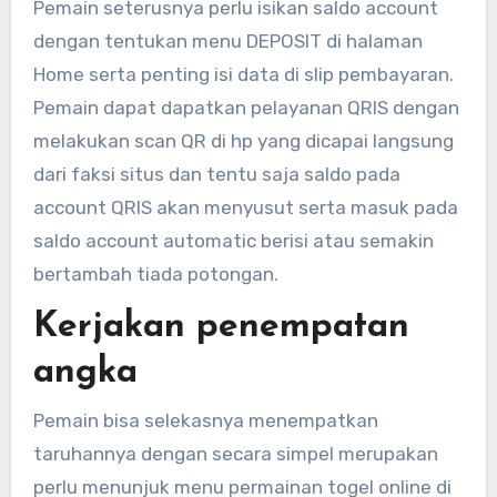
Pemain seterusnya perlu isikan saldo account
dengan tentukan menu DEPOSIT di halaman
Home serta penting isi data di slip pembayaran.
Pemain dapat dapatkan pelayanan QRIS dengan
melakukan scan QR di hp yang dicapai langsung
dari faksi situs dan tentu saja saldo pada
account QRIS akan menyusut serta masuk pada
saldo account automatic berisi atau semakin
bertambah tiada potongan.
Kerjakan penempatan
angka
Pemain bisa selekasnya menempatkan
taruhannya dengan secara simpel merupakan
perlu menunjuk menu permainan togel online di