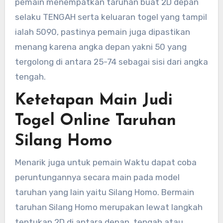
pemain menempatkan taruhan buat 2D depan
selaku TENGAH serta keluaran togel yang tampil
ialah 5090, pastinya pemain juga dipastikan
menang karena angka depan yakni 50 yang
tergolong di antara 25-74 sebagai sisi dari angka
tengah.
Ketetapan Main Judi
Togel Online Taruhan
Silang Homo
Menarik juga untuk pemain Waktu dapat coba
peruntungannya secara main pada model
taruhan yang lain yaitu Silang Homo. Bermain
taruhan Silang Homo merupakan lewat langkah
tentukan 2D di antara depan, tengah atau