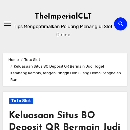
Skip
to
TheImperialCLT
content
Tips Mengoptimalkan Peluang Menang di Slot
Online
Home
Toto Slot
Keluasaan Situs BO Deposit QR Bermain Judi Togel
Kembang Kempis, tengah Pinggir Dan Silang Homo Pangkalan
Bun
Toto Slot
Keluasaan Situs BO
Deposit QR Bermain Judi