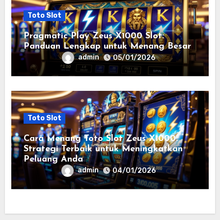
Toto Slot
Pragmatic Play Zeus X1000 Slot:
Panduan Lengkap untuk Menang Besar
admin
05/01/2026
Toto Slot
Cara Menang Toto Slot Zeus X1000:
Strategi Terbaik untuk Meningkatkan
Peluang Anda
admin
04/01/2026