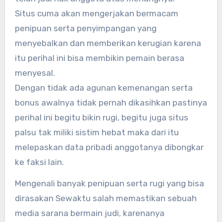
Situs cuma akan mengerjakan bermacam
penipuan serta penyimpangan yang
menyebalkan dan memberikan kerugian karena
itu perihal ini bisa membikin pemain berasa
menyesal.
Dengan tidak ada agunan kemenangan serta
bonus awalnya tidak pernah dikasihkan pastinya
perihal ini begitu bikin rugi, begitu juga situs
palsu tak miliki sistim hebat maka dari itu
melepaskan data pribadi anggotanya dibongkar
ke faksi lain.
Mengenali banyak penipuan serta rugi yang bisa
dirasakan Sewaktu salah memastikan sebuah
media sarana bermain judi, karenanya