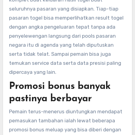
seluruhnya pasaran yang disiapkan. Tiap-tiap
pasaran togel bisa memperlihatkan result togel
dengan angka pengeluaran tepat tanpa ada
penyelewengan langsung dari pools pasaran
negara itu di agenda yang telah diputuskan
serta tidak telat. Sampai pemain bisa juga
temukan service data serta data presisi paling
dipercaya yang lain.
Promosi bonus banyak
pastinya berbayar
Pemain terus-menerus diuntungkan mendapat
pemasukan tambahan ialah lewat beberapa
promosi bonus meluap yang bisa diberi dengan