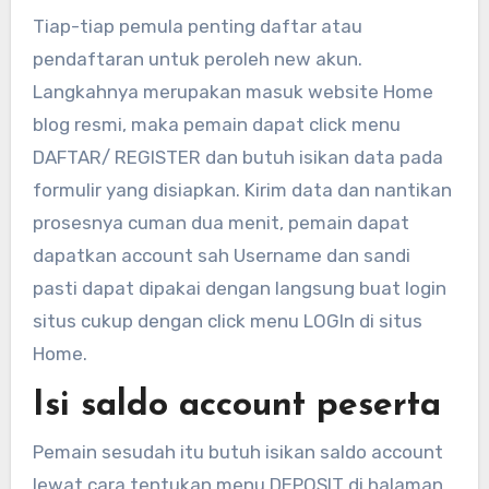
Tiap-tiap pemula penting daftar atau
pendaftaran untuk peroleh new akun.
Langkahnya merupakan masuk website Home
blog resmi, maka pemain dapat click menu
DAFTAR/ REGISTER dan butuh isikan data pada
formulir yang disiapkan. Kirim data dan nantikan
prosesnya cuman dua menit, pemain dapat
dapatkan account sah Username dan sandi
pasti dapat dipakai dengan langsung buat login
situs cukup dengan click menu LOGIn di situs
Home.
Isi saldo account peserta
Pemain sesudah itu butuh isikan saldo account
lewat cara tentukan menu DEPOSIT di halaman