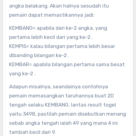
angka belakang. Akan halnya sesudah itu
pemain dapat memastikannya jadi:
KEMBANG= apabila dari ke-2 angka, yang
pertama lebih kecil dari yang ke-2 .
KEMPIS= kalau bilangan pertama lebih besar
dibanding bilangan ke-2 .
KEMBAR= apabila bilangan pertama sama besat
yang ke-2 .
Adapun misalnya, seandainya contohnya
pemain memasangkan taruhannya buat 2D
tengah selaku KEMBANG, lantas result togel
yaitu 3498, pastilah pemain disebutkan menang
sebab angka tengah ialah 49 yang mana 4 ini
tambah kecil dari 9.