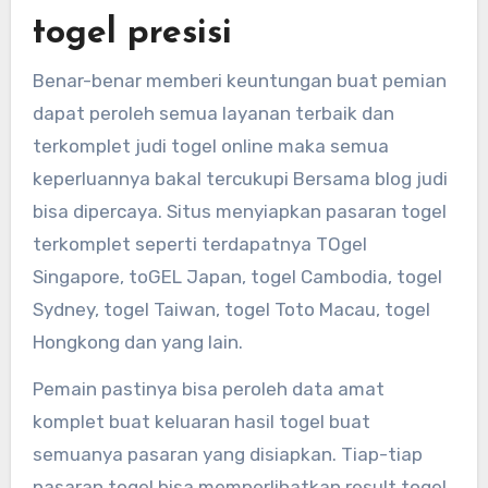
togel presisi
Benar-benar memberi keuntungan buat pemian
dapat peroleh semua layanan terbaik dan
terkomplet judi togel online maka semua
keperluannya bakal tercukupi Bersama blog judi
bisa dipercaya. Situs menyiapkan pasaran togel
terkomplet seperti terdapatnya TOgel
Singapore, toGEL Japan, togel Cambodia, togel
Sydney, togel Taiwan, togel Toto Macau, togel
Hongkong dan yang lain.
Pemain pastinya bisa peroleh data amat
komplet buat keluaran hasil togel buat
semuanya pasaran yang disiapkan. Tiap-tiap
pasaran togel bisa memperlihatkan result togel