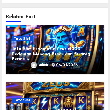
Related Post
Toto Slot
Toto Slot Pragmatic Zeus x1000:
Pedoman Menang Besar dan Strategi
Bermain
admin
06/01/2026
Toto Slot