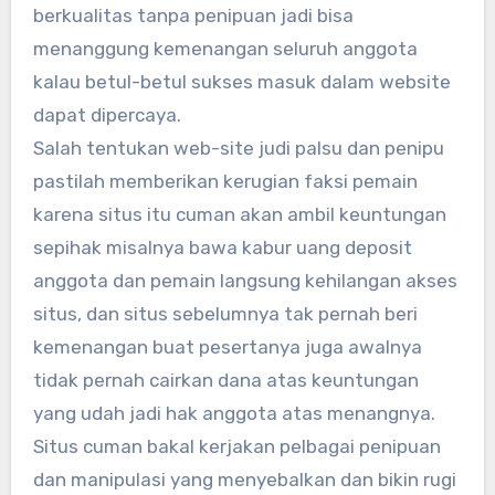
berkualitas tanpa penipuan jadi bisa
menanggung kemenangan seluruh anggota
kalau betul-betul sukses masuk dalam website
dapat dipercaya.
Salah tentukan web-site judi palsu dan penipu
pastilah memberikan kerugian faksi pemain
karena situs itu cuman akan ambil keuntungan
sepihak misalnya bawa kabur uang deposit
anggota dan pemain langsung kehilangan akses
situs, dan situs sebelumnya tak pernah beri
kemenangan buat pesertanya juga awalnya
tidak pernah cairkan dana atas keuntungan
yang udah jadi hak anggota atas menangnya.
Situs cuman bakal kerjakan pelbagai penipuan
dan manipulasi yang menyebalkan dan bikin rugi