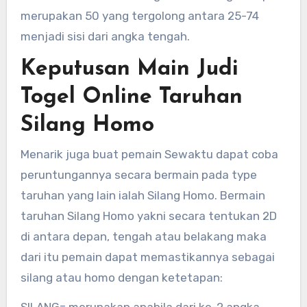
merupakan 50 yang tergolong antara 25-74
menjadi sisi dari angka tengah.
Keputusan Main Judi
Togel Online Taruhan
Silang Homo
Menarik juga buat pemain Sewaktu dapat coba
peruntungannya secara bermain pada type
taruhan yang lain ialah Silang Homo. Bermain
taruhan Silang Homo yakni secara tentukan 2D
di antara depan, tengah atau belakang maka
dari itu pemain dapat memastikannya sebagai
silang atau homo dengan ketetapan: