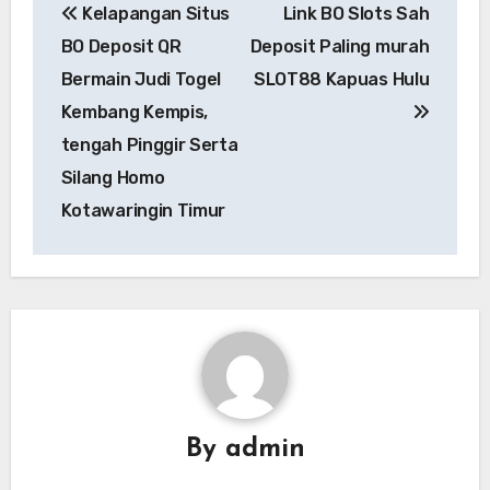
Kelapangan Situs
Link BO Slots Sah
navigation
BO Deposit QR
Deposit Paling murah
Bermain Judi Togel
SLOT88 Kapuas Hulu
Kembang Kempis,
tengah Pinggir Serta
Silang Homo
Kotawaringin Timur
By
admin