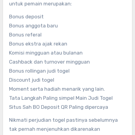
untuk pemain merupakan:
Bonus deposit
Bonus anggota baru
Bonus referal
Bonus ekstra ajak rekan
Komisi mingguan atau bulanan
Cashback dan turnover mingguan
Bonus rollingan judi togel
Discount judi togel
Moment serta hadiah menarik yang lain.
Tata Langkah Paling simpel Main Judi Togel
Situs Sah BO Deposit QR Paling dipercaya
Nikmati perjudian togel pastinya sebelumnya
tak pernah menjenuhkan dikarenakan