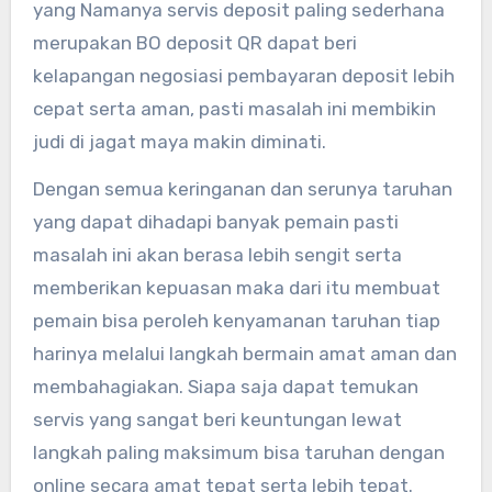
yang Namanya servis deposit paling sederhana
merupakan BO deposit QR dapat beri
kelapangan negosiasi pembayaran deposit lebih
cepat serta aman, pasti masalah ini membikin
judi di jagat maya makin diminati.
Dengan semua keringanan dan serunya taruhan
yang dapat dihadapi banyak pemain pasti
masalah ini akan berasa lebih sengit serta
memberikan kepuasan maka dari itu membuat
pemain bisa peroleh kenyamanan taruhan tiap
harinya melalui langkah bermain amat aman dan
membahagiakan. Siapa saja dapat temukan
servis yang sangat beri keuntungan lewat
langkah paling maksimum bisa taruhan dengan
online secara amat tepat serta lebih tepat.