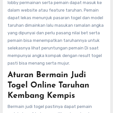
lobby permainan serta pemain dapat masuk ke
dalam website atau feature taruhan. Pemain
dapat lekas menunjuk pasaran togel dan model
taruhan dimainkan lalu masukan ramalan angka
yang dipunyai dan perlu pasang nilai bet serta
pemain bisa menempatkan taruhannya untuk
selekasnya lihat peruntungan pemain Di saat
mempunyai angka kompak dengan result togel
pasti bisa menang serta mujur.
Aturan Bermain Judi
Togel Online Taruhan
Kembang Kempis
Bermain judi togel pastinya dapat pemain