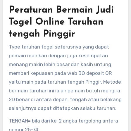
Peraturan Bermain Judi
Togel Online Taruhan
tengah Pinggir
Type taruhan togel seterusnya yang dapat
pemain mainkan dengan juga kesempatan
menang makin lebih besar dan kasih untung
memberi kepuasan pada web BO deposit QR
yaitu main pada taruhan tengah Pinggir. Metode
bermain taruhan ini ialah pemain butuh mengira
2D benar di antara depan, tengah atau belakang
selanjutnya dapat ditetapkan selaku taruhan:
TENGAH= bila dari ke-2 angka tergolong antara
nomor 25-74.