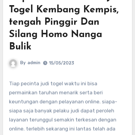
Togel Kembang Kempis,
tengah Pinggir Dan
Silang Homo Nanga
Bulik
By
admin
15/05/2023
Tiap pecinta judi togel waktu ini bisa
permainkan taruhan menarik serta beri
keuntungan dengan pelayanan online. siapa-
siapa saja banyak pelaku judi dapat peroleh
layanan terunggul semakin terkesan dengan
online. terlebih sekarang ini lantas telah ada