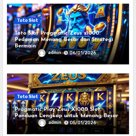
Toto Slot
Toto Slot Pragmatic Zeus x1000:
Pedoman Menang Besar dan Strategi
Bermain
admin
06/01/2026
Toto Slot
Pragmatic Play Zeus X1000 Slot:
Panduan Lengkap untuk Menang Besar
admin
05/01/2026