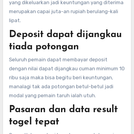
yang dikeluarkan jadi keuntungan yang diterima
merupakan capai juta-an rupiah berulang-kali
lipat.
Deposit dapat dijangkau
tiada potongan
Seluruh pemain dapat membayar deposit
dengan nilai dapat dijangkau cuman minimum 10
ribu saja maka bisa begitu beri keuntungan,
manalagi tak ada potongan betul-betul jadi
modal yang pemain taruh ialah utuh.
Pasaran dan data result
togel tepat