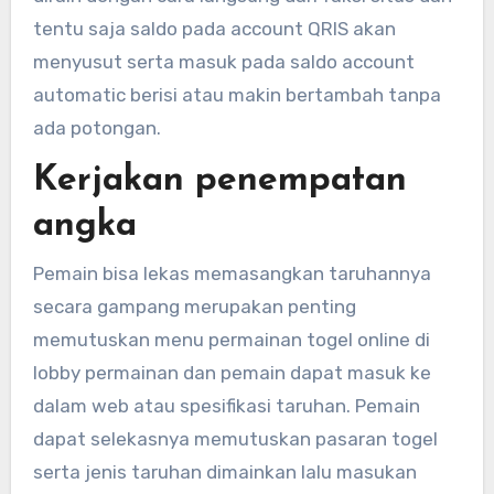
tentu saja saldo pada account QRIS akan
menyusut serta masuk pada saldo account
automatic berisi atau makin bertambah tanpa
ada potongan.
Kerjakan penempatan
angka
Pemain bisa lekas memasangkan taruhannya
secara gampang merupakan penting
memutuskan menu permainan togel online di
lobby permainan dan pemain dapat masuk ke
dalam web atau spesifikasi taruhan. Pemain
dapat selekasnya memutuskan pasaran togel
serta jenis taruhan dimainkan lalu masukan