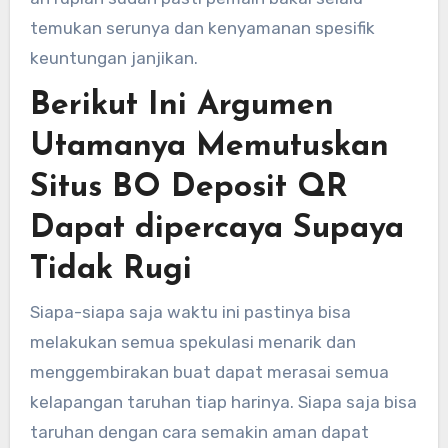
temukan serunya dan kenyamanan spesifik
keuntungan janjikan.
Berikut Ini Argumen
Utamanya Memutuskan
Situs BO Deposit QR
Dapat dipercaya Supaya
Tidak Rugi
Siapa-siapa saja waktu ini pastinya bisa
melakukan semua spekulasi menarik dan
menggembirakan buat dapat merasai semua
kelapangan taruhan tiap harinya. Siapa saja bisa
taruhan dengan cara semakin aman dapat