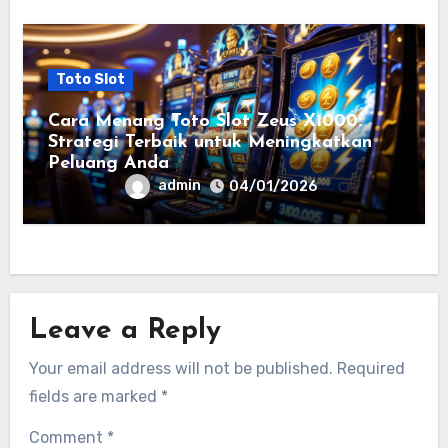
Toto Slot
Cara Menang Toto Slot Zeus X1000:
Strategi Terbaik untuk Meningkatkan
Peluang Anda
admin
04/01/2026
Leave a Reply
Your email address will not be published.
Required
fields are marked
*
Comment
*