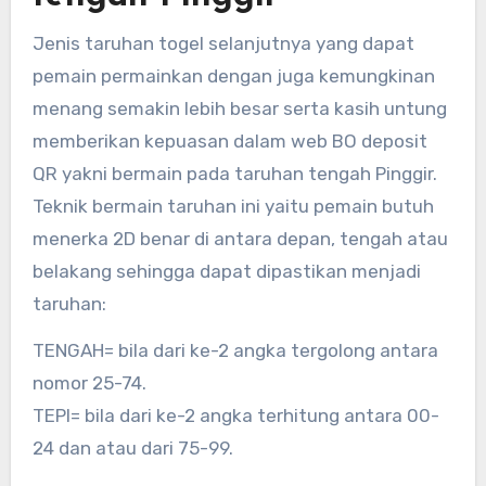
Jenis taruhan togel selanjutnya yang dapat
pemain permainkan dengan juga kemungkinan
menang semakin lebih besar serta kasih untung
memberikan kepuasan dalam web BO deposit
QR yakni bermain pada taruhan tengah Pinggir.
Teknik bermain taruhan ini yaitu pemain butuh
menerka 2D benar di antara depan, tengah atau
belakang sehingga dapat dipastikan menjadi
taruhan:
TENGAH= bila dari ke-2 angka tergolong antara
nomor 25-74.
TEPI= bila dari ke-2 angka terhitung antara 00-
24 dan atau dari 75-99.