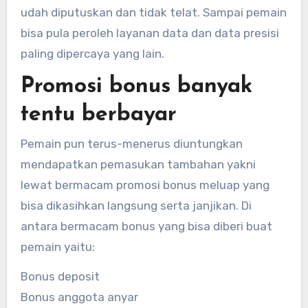
udah diputuskan dan tidak telat. Sampai pemain
bisa pula peroleh layanan data dan data presisi
paling dipercaya yang lain.
Promosi bonus banyak
tentu berbayar
Pemain pun terus-menerus diuntungkan
mendapatkan pemasukan tambahan yakni
lewat bermacam promosi bonus meluap yang
bisa dikasihkan langsung serta janjikan. Di
antara bermacam bonus yang bisa diberi buat
pemain yaitu:
Bonus deposit
Bonus anggota anyar