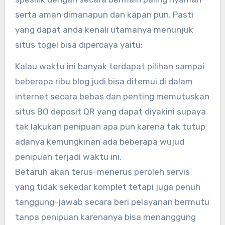
serta aman dimanapun dan kapan pun. Pasti
yang dapat anda kenali utamanya menunjuk
situs togel bisa dipercaya yaitu:
Kalau waktu ini banyak terdapat pilihan sampai
beberapa ribu blog judi bisa ditemui di dalam
internet secara bebas dan penting memutuskan
situs BO deposit QR yang dapat diyakini supaya
tak lakukan penipuan apa pun karena tak tutup
adanya kemungkinan ada beberapa wujud
penipuan terjadi waktu ini.
Betaruh akan terus-menerus peroleh servis
yang tidak sekedar komplet tetapi juga penuh
tanggung-jawab secara beri pelayanan bermutu
tanpa penipuan karenanya bisa menanggung