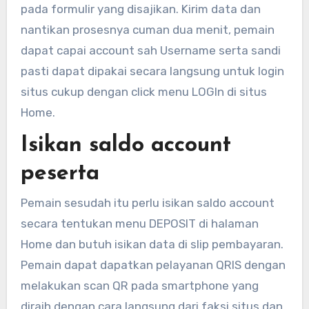
pada formulir yang disajikan. Kirim data dan
nantikan prosesnya cuman dua menit, pemain
dapat capai account sah Username serta sandi
pasti dapat dipakai secara langsung untuk login
situs cukup dengan click menu LOGIn di situs
Home.
Isikan saldo account
peserta
Pemain sesudah itu perlu isikan saldo account
secara tentukan menu DEPOSIT di halaman
Home dan butuh isikan data di slip pembayaran.
Pemain dapat dapatkan pelayanan QRIS dengan
melakukan scan QR pada smartphone yang
diraih dengan cara langsung dari faksi situs dan