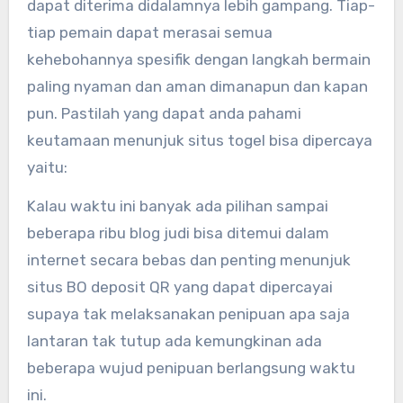
dapat diterima didalamnya lebih gampang. Tiap-
tiap pemain dapat merasai semua
kehebohannya spesifik dengan langkah bermain
paling nyaman dan aman dimanapun dan kapan
pun. Pastilah yang dapat anda pahami
keutamaan menunjuk situs togel bisa dipercaya
yaitu:
Kalau waktu ini banyak ada pilihan sampai
beberapa ribu blog judi bisa ditemui dalam
internet secara bebas dan penting menunjuk
situs BO deposit QR yang dapat dipercayai
supaya tak melaksanakan penipuan apa saja
lantaran tak tutup ada kemungkinan ada
beberapa wujud penipuan berlangsung waktu
ini.