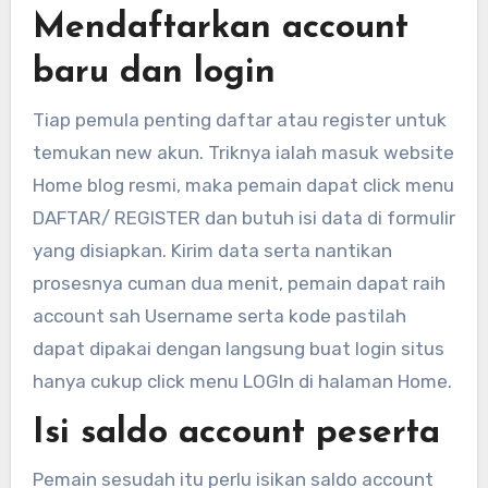
Mendaftarkan account
baru dan login
Tiap pemula penting daftar atau register untuk
temukan new akun. Triknya ialah masuk website
Home blog resmi, maka pemain dapat click menu
DAFTAR/ REGISTER dan butuh isi data di formulir
yang disiapkan. Kirim data serta nantikan
prosesnya cuman dua menit, pemain dapat raih
account sah Username serta kode pastilah
dapat dipakai dengan langsung buat login situs
hanya cukup click menu LOGIn di halaman Home.
Isi saldo account peserta
Pemain sesudah itu perlu isikan saldo account