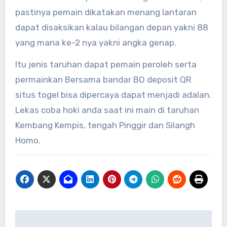
pastinya pemain dikatakan menang lantaran
dapat disaksikan kalau bilangan depan yakni 88
yang mana ke-2 nya yakni angka genap.
Itu jenis taruhan dapat pemain peroleh serta
permainkan Bersama bandar BO deposit QR
situs togel bisa dipercaya dapat menjadi adalan.
Lekas coba hoki anda saat ini main di taruhan
Kembang Kempis, tengah Pinggir dan Silangh
Homo.
Post