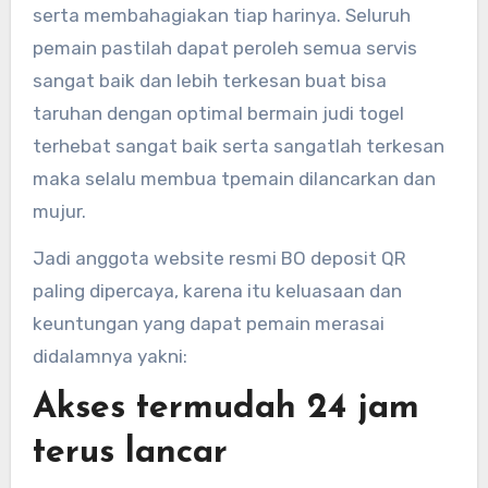
serta membahagiakan tiap harinya. Seluruh
pemain pastilah dapat peroleh semua servis
sangat baik dan lebih terkesan buat bisa
taruhan dengan optimal bermain judi togel
terhebat sangat baik serta sangatlah terkesan
maka selalu membua tpemain dilancarkan dan
mujur.
Jadi anggota website resmi BO deposit QR
paling dipercaya, karena itu keluasaan dan
keuntungan yang dapat pemain merasai
didalamnya yakni:
Akses termudah 24 jam
terus lancar