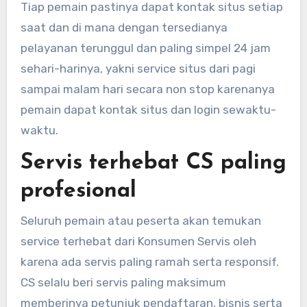
Tiap pemain pastinya dapat kontak situs setiap
saat dan di mana dengan tersedianya
pelayanan terunggul dan paling simpel 24 jam
sehari-harinya, yakni service situs dari pagi
sampai malam hari secara non stop karenanya
pemain dapat kontak situs dan login sewaktu-
waktu.
Servis terhebat CS paling
profesional
Seluruh pemain atau peserta akan temukan
service terhebat dari Konsumen Servis oleh
karena ada servis paling ramah serta responsif.
CS selalu beri servis paling maksimum
memberinya petunjuk pendaftaran, bisnis serta