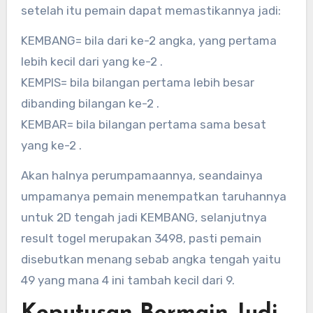
setelah itu pemain dapat memastikannya jadi:
KEMBANG= bila dari ke-2 angka, yang pertama
lebih kecil dari yang ke-2 .
KEMPIS= bila bilangan pertama lebih besar
dibanding bilangan ke-2 .
KEMBAR= bila bilangan pertama sama besat
yang ke-2 .
Akan halnya perumpamaannya, seandainya
umpamanya pemain menempatkan taruhannya
untuk 2D tengah jadi KEMBANG, selanjutnya
result togel merupakan 3498, pasti pemain
disebutkan menang sebab angka tengah yaitu
49 yang mana 4 ini tambah kecil dari 9.