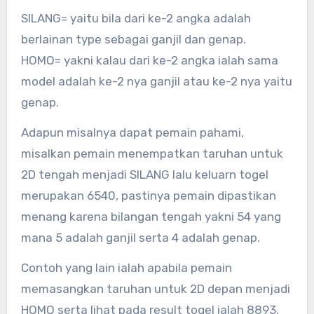
SILANG= yaitu bila dari ke-2 angka adalah
berlainan type sebagai ganjil dan genap.
HOMO= yakni kalau dari ke-2 angka ialah sama
model adalah ke-2 nya ganjil atau ke-2 nya yaitu
genap.
Adapun misalnya dapat pemain pahami,
misalkan pemain menempatkan taruhan untuk
2D tengah menjadi SILANG lalu keluarn togel
merupakan 6540, pastinya pemain dipastikan
menang karena bilangan tengah yakni 54 yang
mana 5 adalah ganjil serta 4 adalah genap.
Contoh yang lain ialah apabila pemain
memasangkan taruhan untuk 2D depan menjadi
HOMO serta lihat pada result togel ialah 8893,