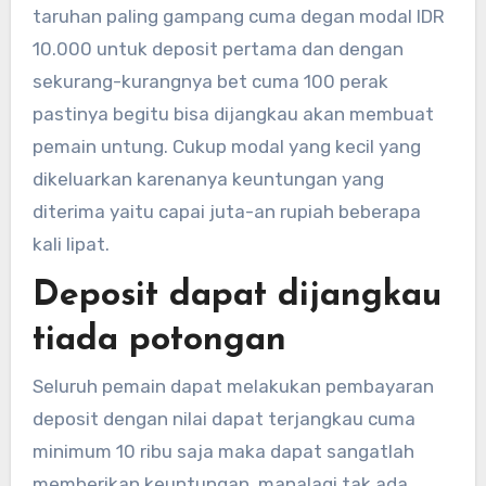
taruhan paling gampang cuma degan modal IDR
10.000 untuk deposit pertama dan dengan
sekurang-kurangnya bet cuma 100 perak
pastinya begitu bisa dijangkau akan membuat
pemain untung. Cukup modal yang kecil yang
dikeluarkan karenanya keuntungan yang
diterima yaitu capai juta-an rupiah beberapa
kali lipat.
Deposit dapat dijangkau
tiada potongan
Seluruh pemain dapat melakukan pembayaran
deposit dengan nilai dapat terjangkau cuma
minimum 10 ribu saja maka dapat sangatlah
memberikan keuntungan, manalagi tak ada