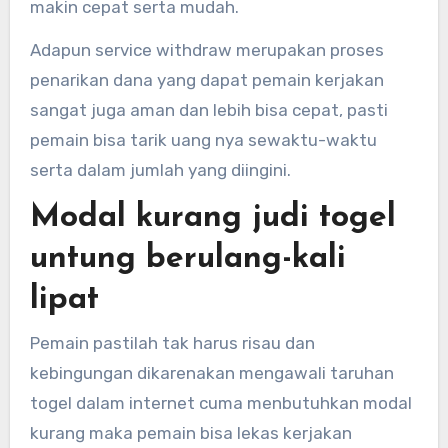
makin cepat serta mudah.
Adapun service withdraw merupakan proses
penarikan dana yang dapat pemain kerjakan
sangat juga aman dan lebih bisa cepat, pasti
pemain bisa tarik uang nya sewaktu-waktu
serta dalam jumlah yang diingini.
Modal kurang judi togel
untung berulang-kali
lipat
Pemain pastilah tak harus risau dan
kebingungan dikarenakan mengawali taruhan
togel dalam internet cuma menbutuhkan modal
kurang maka pemain bisa lekas kerjakan