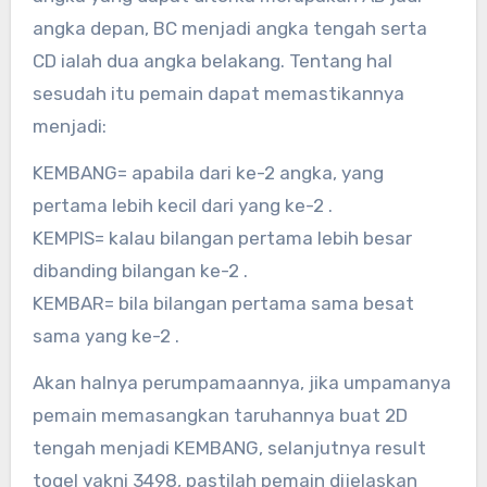
angka depan, BC menjadi angka tengah serta
CD ialah dua angka belakang. Tentang hal
sesudah itu pemain dapat memastikannya
menjadi:
KEMBANG= apabila dari ke-2 angka, yang
pertama lebih kecil dari yang ke-2 .
KEMPIS= kalau bilangan pertama lebih besar
dibanding bilangan ke-2 .
KEMBAR= bila bilangan pertama sama besat
sama yang ke-2 .
Akan halnya perumpamaannya, jika umpamanya
pemain memasangkan taruhannya buat 2D
tengah menjadi KEMBANG, selanjutnya result
togel yakni 3498, pastilah pemain dijelaskan