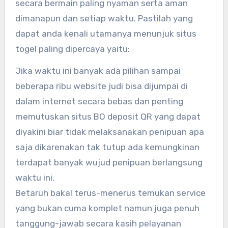
secara bermain paling nyaman serta aman
dimanapun dan setiap waktu. Pastilah yang
dapat anda kenali utamanya menunjuk situs
togel paling dipercaya yaitu:
Jika waktu ini banyak ada pilihan sampai
beberapa ribu website judi bisa dijumpai di
dalam internet secara bebas dan penting
memutuskan situs BO deposit QR yang dapat
diyakini biar tidak melaksanakan penipuan apa
saja dikarenakan tak tutup ada kemungkinan
terdapat banyak wujud penipuan berlangsung
waktu ini.
Betaruh bakal terus-menerus temukan service
yang bukan cuma komplet namun juga penuh
tanggung-jawab secara kasih pelayanan