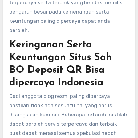
terpercaya serta terbaik yang hendak memiliki
pengaruh besar pada kemenangan serta
keuntungan paling dipercaya dapat anda
peroleh.
Keringanan Serta
Keuntungan Situs Sah
BO Deposit QR Bisa
dipercaya Indonesia
Jadi anggota blog resmi paling dipercaya
pastilah tidak ada sesuatu hal yang harus
disangsikan kembali. Beberapa betaruh pastilah
dapat peroleh servis terpercaya dan terbaik
buat dapat merasai semua spekulasi heboh