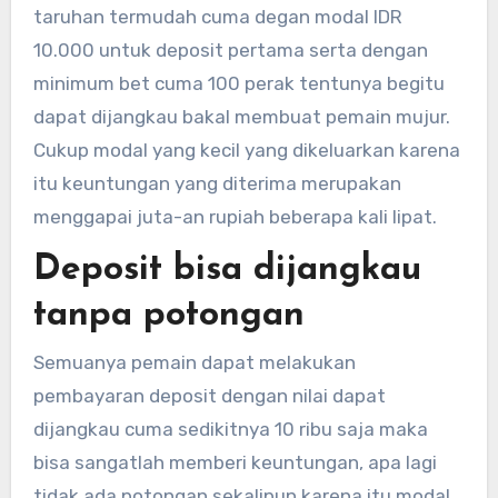
taruhan termudah cuma degan modal IDR
10.000 untuk deposit pertama serta dengan
minimum bet cuma 100 perak tentunya begitu
dapat dijangkau bakal membuat pemain mujur.
Cukup modal yang kecil yang dikeluarkan karena
itu keuntungan yang diterima merupakan
menggapai juta-an rupiah beberapa kali lipat.
Deposit bisa dijangkau
tanpa potongan
Semuanya pemain dapat melakukan
pembayaran deposit dengan nilai dapat
dijangkau cuma sedikitnya 10 ribu saja maka
bisa sangatlah memberi keuntungan, apa lagi
tidak ada potongan sekalipun karena itu modal