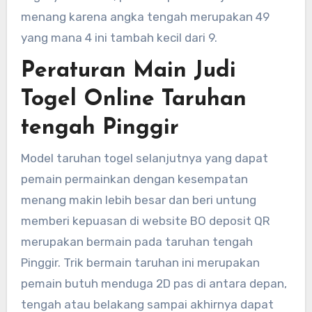
menang karena angka tengah merupakan 49
yang mana 4 ini tambah kecil dari 9.
Peraturan Main Judi
Togel Online Taruhan
tengah Pinggir
Model taruhan togel selanjutnya yang dapat
pemain permainkan dengan kesempatan
menang makin lebih besar dan beri untung
memberi kepuasan di website BO deposit QR
merupakan bermain pada taruhan tengah
Pinggir. Trik bermain taruhan ini merupakan
pemain butuh menduga 2D pas di antara depan,
tengah atau belakang sampai akhirnya dapat