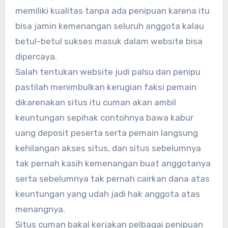
memiliki kualitas tanpa ada penipuan karena itu
bisa jamin kemenangan seluruh anggota kalau
betul-betul sukses masuk dalam website bisa
dipercaya.
Salah tentukan website judi palsu dan penipu
pastilah menimbulkan kerugian faksi pemain
dikarenakan situs itu cuman akan ambil
keuntungan sepihak contohnya bawa kabur
uang deposit peserta serta pemain langsung
kehilangan akses situs, dan situs sebelumnya
tak pernah kasih kemenangan buat anggotanya
serta sebelumnya tak pernah cairkan dana atas
keuntungan yang udah jadi hak anggota atas
menangnya.
Situs cuman bakal kerjakan pelbagai penipuan