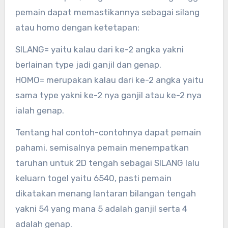
pemain dapat memastikannya sebagai silang
atau homo dengan ketetapan:
SILANG= yaitu kalau dari ke-2 angka yakni
berlainan type jadi ganjil dan genap.
HOMO= merupakan kalau dari ke-2 angka yaitu
sama type yakni ke-2 nya ganjil atau ke-2 nya
ialah genap.
Tentang hal contoh-contohnya dapat pemain
pahami, semisalnya pemain menempatkan
taruhan untuk 2D tengah sebagai SILANG lalu
keluarn togel yaitu 6540, pasti pemain
dikatakan menang lantaran bilangan tengah
yakni 54 yang mana 5 adalah ganjil serta 4
adalah genap.