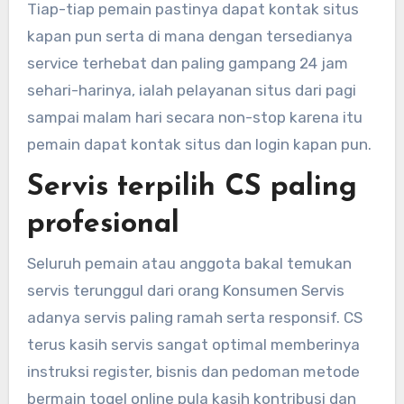
Tiap-tiap pemain pastinya dapat kontak situs
kapan pun serta di mana dengan tersedianya
service terhebat dan paling gampang 24 jam
sehari-harinya, ialah pelayanan situs dari pagi
sampai malam hari secara non-stop karena itu
pemain dapat kontak situs dan login kapan pun.
Servis terpilih CS paling
profesional
Seluruh pemain atau anggota bakal temukan
servis terunggul dari orang Konsumen Servis
adanya servis paling ramah serta responsif. CS
terus kasih servis sangat optimal memberinya
instruksi register, bisnis dan pedoman metode
bermain togel online pula kasih kontribusi dan