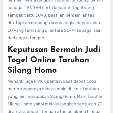
sebagai TENGAH serta keluaran togel yang
tampak yaitu 5090, pastilah pemain lantas
ditetapkan menang karena angka depan ialah
50 yang terhitung di antara 25-74 sebagai sisi
dari angka tengah.
Keputusan Bermain Judi
Togel Online Taruhan
Silang Homo
Menarik juga untuk pemain Saat dapat coba
peruntungannya secara main di jenis taruhan
yang lain merupakan Silang Homo. Main taruhan
Silang Homo yakni melalui langkah tentukan 2D
di antara depan, tengah atau belakang hingga