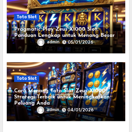
Toto Slot
Pragmatic Play Zeus X1000 Slot:
Panduan Lengkap untuk Menang Besar
admin
05/01/2026
Toto Slot
Cara Menang Toto Slot Zeus X1000:
Strategi Terbaik untuk Meningkatkan
Peluang Anda
admin
04/01/2026