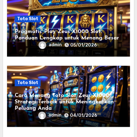
Toto Slot
Pragmatic Play Zeus X1000 Slot:
Panduan Lengkap untuk Menang Besar
admin
05/01/2026
Toto Slot
Cara Menang Toto Slot Zeus X1000:
Strategi Terbaik untuk Meningkatkan
Peluang Anda
admin
04/01/2026