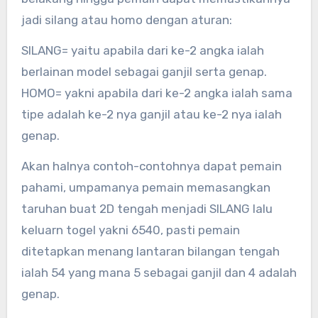
jadi silang atau homo dengan aturan:
SILANG= yaitu apabila dari ke-2 angka ialah
berlainan model sebagai ganjil serta genap.
HOMO= yakni apabila dari ke-2 angka ialah sama
tipe adalah ke-2 nya ganjil atau ke-2 nya ialah
genap.
Akan halnya contoh-contohnya dapat pemain
pahami, umpamanya pemain memasangkan
taruhan buat 2D tengah menjadi SILANG lalu
keluarn togel yakni 6540, pasti pemain
ditetapkan menang lantaran bilangan tengah
ialah 54 yang mana 5 sebagai ganjil dan 4 adalah
genap.