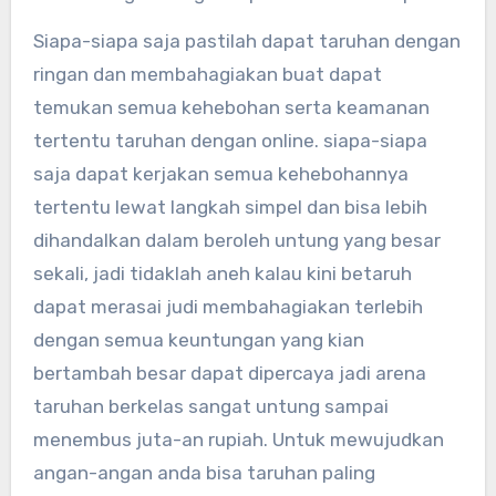
Siapa-siapa saja pastilah dapat taruhan dengan
ringan dan membahagiakan buat dapat
temukan semua kehebohan serta keamanan
tertentu taruhan dengan online. siapa-siapa
saja dapat kerjakan semua kehebohannya
tertentu lewat langkah simpel dan bisa lebih
dihandalkan dalam beroleh untung yang besar
sekali, jadi tidaklah aneh kalau kini betaruh
dapat merasai judi membahagiakan terlebih
dengan semua keuntungan yang kian
bertambah besar dapat dipercaya jadi arena
taruhan berkelas sangat untung sampai
menembus juta-an rupiah. Untuk mewujudkan
angan-angan anda bisa taruhan paling