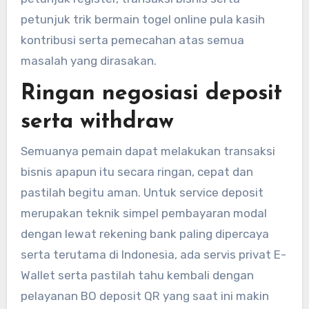
petunjuk trik bermain togel online pula kasih
kontribusi serta pemecahan atas semua
masalah yang dirasakan.
Ringan negosiasi deposit
serta withdraw
Semuanya pemain dapat melakukan transaksi
bisnis apapun itu secara ringan, cepat dan
pastilah begitu aman. Untuk service deposit
merupakan teknik simpel pembayaran modal
dengan lewat rekening bank paling dipercaya
serta terutama di Indonesia, ada servis privat E-
Wallet serta pastilah tahu kembali dengan
pelayanan BO deposit QR yang saat ini makin