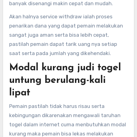
banyak disenangi makin cepat dan mudah.
Akan halnya service withdraw ialah proses
penarikan dana yang dapat pemain melakukan
sangat juga aman serta bisa lebih cepat,
pastilah pemain dapat tarik uang nya setiap
saat serta pada jumlah yang dikehendaki.
Modal kurang judi togel
untung berulang-kali
lipat
Pemain pastilah tidak harus risau serta
kebingungan dikarenakan mengawali taruhan
togel dalam internet cuma menbutuhkan modal
kurang maka pemain bisa lekas melakukan