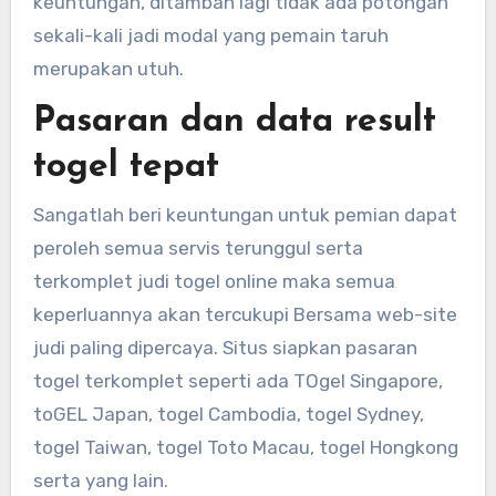
keuntungan, ditambah lagi tidak ada potongan
sekali-kali jadi modal yang pemain taruh
merupakan utuh.
Pasaran dan data result
togel tepat
Sangatlah beri keuntungan untuk pemian dapat
peroleh semua servis terunggul serta
terkomplet judi togel online maka semua
keperluannya akan tercukupi Bersama web-site
judi paling dipercaya. Situs siapkan pasaran
togel terkomplet seperti ada TOgel Singapore,
toGEL Japan, togel Cambodia, togel Sydney,
togel Taiwan, togel Toto Macau, togel Hongkong
serta yang lain.