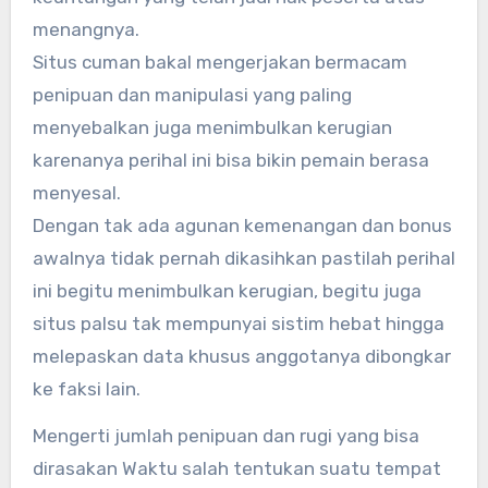
menangnya.
Situs cuman bakal mengerjakan bermacam
penipuan dan manipulasi yang paling
menyebalkan juga menimbulkan kerugian
karenanya perihal ini bisa bikin pemain berasa
menyesal.
Dengan tak ada agunan kemenangan dan bonus
awalnya tidak pernah dikasihkan pastilah perihal
ini begitu menimbulkan kerugian, begitu juga
situs palsu tak mempunyai sistim hebat hingga
melepaskan data khusus anggotanya dibongkar
ke faksi lain.
Mengerti jumlah penipuan dan rugi yang bisa
dirasakan Waktu salah tentukan suatu tempat