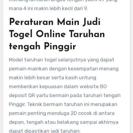
mana 4 ini makin lebih kecil dari 9.
Peraturan Main Judi
Togel Online Taruhan
tengah Pinggir
Model taruhan togel selanjutnya yang dapat
pemain mainkan dengan kesempatan menang
makin lebih besar serta kasih untung
memberikan kepuasan dalam website BO
deposit QR yaitu bermain pada taruhan tengah
Pinggir. Teknik bermain taruhan ini merupakan
pemain penting menduga 2D cocok di antara
depan, tengah atau belakang sampai akhirnya
dapat dipastikan jadi taruhan: