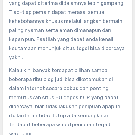
yang dapat diterima didalamnya lebih gampang.
Tiap-tiap pemain dapat merasai semua
kehebohannya khusus melalui langkah bermain
paling nyaman serta aman dimanapun dan
kapan pun. Pastilah yang dapat anda kenali
keutamaan menunjuk situs togel bisa dipercaya
yakni:
Kalau kini banyak terdapat pilihan sampai
beberapa ribu blog judi bisa diketemukan di
dalam internet secara bebas dan penting
memutuskan situs BO deposit QR yang dapat
dipercayai biar tidak lakukan penipuan apapun
itu lantaran tidak tutup ada kemungkinan
terdapat beberapa wujud penipuan terjadi
waktu ini.