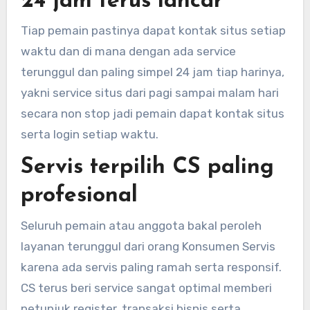
24 jam terus lancar
Tiap pemain pastinya dapat kontak situs setiap
waktu dan di mana dengan ada service
terunggul dan paling simpel 24 jam tiap harinya,
yakni service situs dari pagi sampai malam hari
secara non stop jadi pemain dapat kontak situs
serta login setiap waktu.
Servis terpilih CS paling
profesional
Seluruh pemain atau anggota bakal peroleh
layanan terunggul dari orang Konsumen Servis
karena ada servis paling ramah serta responsif.
CS terus beri service sangat optimal memberi
petunjuk register, transaksi bisnis serta