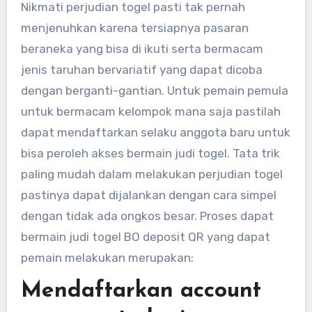
Nikmati perjudian togel pasti tak pernah
menjenuhkan karena tersiapnya pasaran
beraneka yang bisa di ikuti serta bermacam
jenis taruhan bervariatif yang dapat dicoba
dengan berganti-gantian. Untuk pemain pemula
untuk bermacam kelompok mana saja pastilah
dapat mendaftarkan selaku anggota baru untuk
bisa peroleh akses bermain judi togel. Tata trik
paling mudah dalam melakukan perjudian togel
pastinya dapat dijalankan dengan cara simpel
dengan tidak ada ongkos besar. Proses dapat
bermain judi togel BO deposit QR yang dapat
pemain melakukan merupakan:
Mendaftarkan account