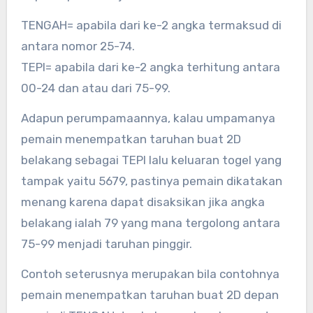
TENGAH= apabila dari ke-2 angka termaksud di
antara nomor 25-74.
TEPI= apabila dari ke-2 angka terhitung antara
00-24 dan atau dari 75-99.
Adapun perumpamaannya, kalau umpamanya
pemain menempatkan taruhan buat 2D
belakang sebagai TEPI lalu keluaran togel yang
tampak yaitu 5679, pastinya pemain dikatakan
menang karena dapat disaksikan jika angka
belakang ialah 79 yang mana tergolong antara
75-99 menjadi taruhan pinggir.
Contoh seterusnya merupakan bila contohnya
pemain menempatkan taruhan buat 2D depan