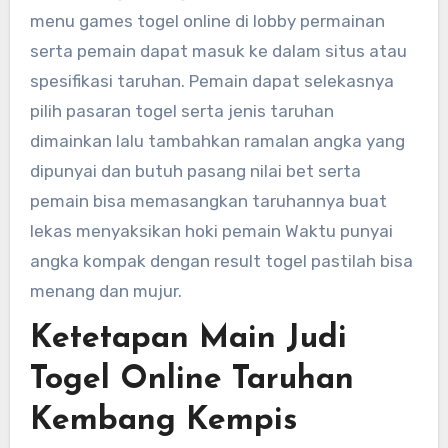
menu games togel online di lobby permainan
serta pemain dapat masuk ke dalam situs atau
spesifikasi taruhan. Pemain dapat selekasnya
pilih pasaran togel serta jenis taruhan
dimainkan lalu tambahkan ramalan angka yang
dipunyai dan butuh pasang nilai bet serta
pemain bisa memasangkan taruhannya buat
lekas menyaksikan hoki pemain Waktu punyai
angka kompak dengan result togel pastilah bisa
menang dan mujur.
Ketetapan Main Judi
Togel Online Taruhan
Kembang Kempis