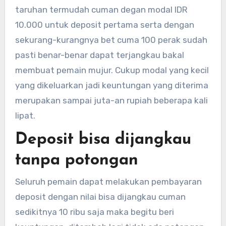
taruhan termudah cuman degan modal IDR
10.000 untuk deposit pertama serta dengan
sekurang-kurangnya bet cuma 100 perak sudah
pasti benar-benar dapat terjangkau bakal
membuat pemain mujur. Cukup modal yang kecil
yang dikeluarkan jadi keuntungan yang diterima
merupakan sampai juta-an rupiah beberapa kali
lipat.
Deposit bisa dijangkau
tanpa potongan
Seluruh pemain dapat melakukan pembayaran
deposit dengan nilai bisa dijangkau cuman
sedikitnya 10 ribu saja maka begitu beri