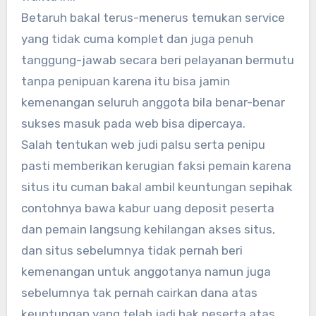
Betaruh bakal terus-menerus temukan service
yang tidak cuma komplet dan juga penuh
tanggung-jawab secara beri pelayanan bermutu
tanpa penipuan karena itu bisa jamin
kemenangan seluruh anggota bila benar-benar
sukses masuk pada web bisa dipercaya.
Salah tentukan web judi palsu serta penipu
pasti memberikan kerugian faksi pemain karena
situs itu cuman bakal ambil keuntungan sepihak
contohnya bawa kabur uang deposit peserta
dan pemain langsung kehilangan akses situs,
dan situs sebelumnya tidak pernah beri
kemenangan untuk anggotanya namun juga
sebelumnya tak pernah cairkan dana atas
keuntungan yang telah jadi hak peserta atas