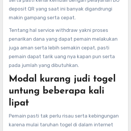
serta pasti kenal kembali dengan pelayanan BO
deposit QR yang saat ini banyak digandrungi
makin gampang serta cepat.
Tentang hal service withdraw yakni proses
penarikan dana yang dapat pemain melakukan
juga aman serta lebih semakin cepat, pasti
pemain dapat tarik uang nya kapan pun serta
pada jumlah yang dibutuhkan.
Modal kurang judi togel
untung beberapa kali
lipat
Pemain pasti tak perlu risau serta kebingungan
karena mulai taruhan togel di dalam internet