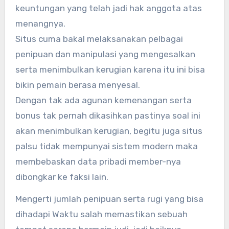
keuntungan yang telah jadi hak anggota atas
menangnya.
Situs cuma bakal melaksanakan pelbagai
penipuan dan manipulasi yang mengesalkan
serta menimbulkan kerugian karena itu ini bisa
bikin pemain berasa menyesal.
Dengan tak ada agunan kemenangan serta
bonus tak pernah dikasihkan pastinya soal ini
akan menimbulkan kerugian, begitu juga situs
palsu tidak mempunyai sistem modern maka
membebaskan data pribadi member-nya
dibongkar ke faksi lain.
Mengerti jumlah penipuan serta rugi yang bisa
dihadapi Waktu salah memastikan sebuah