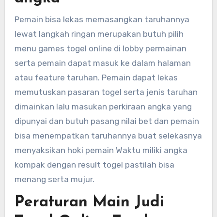
Pemain bisa lekas memasangkan taruhannya
lewat langkah ringan merupakan butuh pilih
menu games togel online di lobby permainan
serta pemain dapat masuk ke dalam halaman
atau feature taruhan. Pemain dapat lekas
memutuskan pasaran togel serta jenis taruhan
dimainkan lalu masukan perkiraan angka yang
dipunyai dan butuh pasang nilai bet dan pemain
bisa menempatkan taruhannya buat selekasnya
menyaksikan hoki pemain Waktu miliki angka
kompak dengan result togel pastilah bisa
menang serta mujur.
Peraturan Main Judi