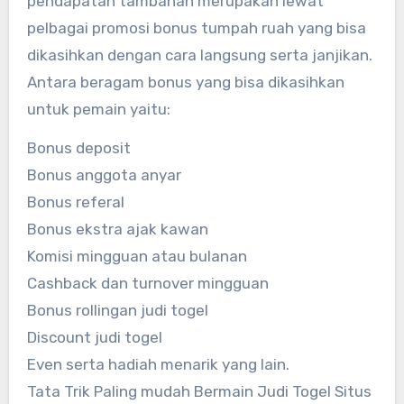
pendapatan tambahan merupakan lewat
pelbagai promosi bonus tumpah ruah yang bisa
dikasihkan dengan cara langsung serta janjikan.
Antara beragam bonus yang bisa dikasihkan
untuk pemain yaitu:
Bonus deposit
Bonus anggota anyar
Bonus referal
Bonus ekstra ajak kawan
Komisi mingguan atau bulanan
Cashback dan turnover mingguan
Bonus rollingan judi togel
Discount judi togel
Even serta hadiah menarik yang lain.
Tata Trik Paling mudah Bermain Judi Togel Situs