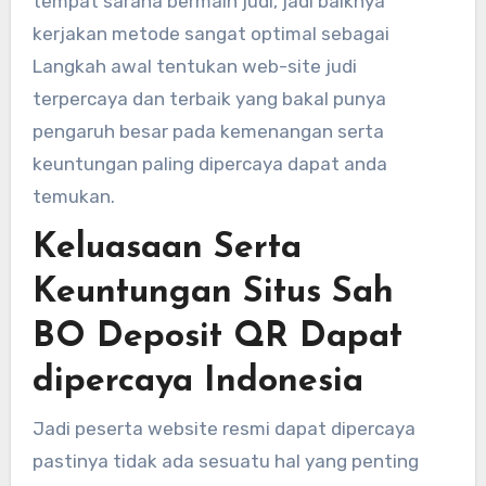
tempat sarana bermain judi, jadi baiknya
kerjakan metode sangat optimal sebagai
Langkah awal tentukan web-site judi
terpercaya dan terbaik yang bakal punya
pengaruh besar pada kemenangan serta
keuntungan paling dipercaya dapat anda
temukan.
Keluasaan Serta
Keuntungan Situs Sah
BO Deposit QR Dapat
dipercaya Indonesia
Jadi peserta website resmi dapat dipercaya
pastinya tidak ada sesuatu hal yang penting