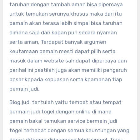
taruhan dengan tambah aman bisa dipercaya
untuk temukan serunya khusus maka dari itu
pemain akan terasa lebih simpel bisa taruhan
dimana saja dan kapan pun secara nyaman
serta aman. Terdapat banyak argumen
keutamaan pemain mesti dapat pilih serta
masuk dalam website sah dapat dipercaya dan
perihal ini pastilah juga akan memiliki pengaruh
besar kepada kepuasan serta keamanan tiap
pemain judi.
Blog judi tentulah yaitu tempat atau tempat
bermain judi togel dengan online di mana
pemain bakal temukan service bermain judi
togel terhebat dengan semua keuntungan yang
dapat diterima didalamnya lebih simpel. Tiap-