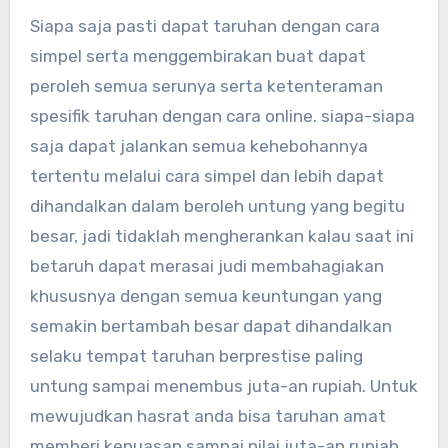
Siapa saja pasti dapat taruhan dengan cara
simpel serta menggembirakan buat dapat
peroleh semua serunya serta ketenteraman
spesifik taruhan dengan cara online. siapa-siapa
saja dapat jalankan semua kehebohannya
tertentu melalui cara simpel dan lebih dapat
dihandalkan dalam beroleh untung yang begitu
besar, jadi tidaklah mengherankan kalau saat ini
betaruh dapat merasai judi membahagiakan
khususnya dengan semua keuntungan yang
semakin bertambah besar dapat dihandalkan
selaku tempat taruhan berprestise paling
untung sampai menembus juta-an rupiah. Untuk
mewujudkan hasrat anda bisa taruhan amat
memberi kepuasan sampai nilai juta-an rupiah