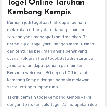
Togel Online Taruhan
Kembang Kempis
Bermain judi togel pastilah dapat pemain
melakukan di banyak terdapat pilihan jenis
taruhan yang mendapatkan dimainkan. Trik
bermain judi togel yakni dengan memutuskan
dan tentukan perkiraan angka benar yang
sesuai keluaran hasil togel. Satu diantaranya
jenis taruhan dapat pemain permainkan
Bersama web resmi BO deposit QR ini ialah
Kembang Kempis dengan bermain melawan
serta untung tumpah ruah.
Teknik bermain togel Kembang Kempis yakni
dengan tentukan dulu togel 2D merupakan dua