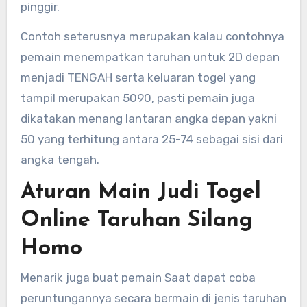
pinggir.
Contoh seterusnya merupakan kalau contohnya
pemain menempatkan taruhan untuk 2D depan
menjadi TENGAH serta keluaran togel yang
tampil merupakan 5090, pasti pemain juga
dikatakan menang lantaran angka depan yakni
50 yang terhitung antara 25-74 sebagai sisi dari
angka tengah.
Aturan Main Judi Togel
Online Taruhan Silang
Homo
Menarik juga buat pemain Saat dapat coba
peruntungannya secara bermain di jenis taruhan