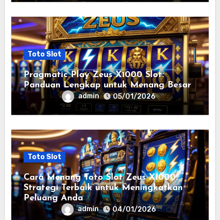
Toto Slot
Pragmatic Play Zeus X1000 Slot:
Panduan Lengkap untuk Menang Besar
admin
05/01/2026
Toto Slot
Cara Menang Toto Slot Zeus X1000:
Strategi Terbaik untuk Meningkatkan
Peluang Anda
admin
04/01/2026