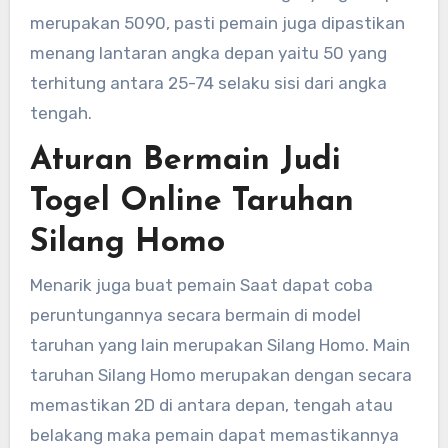
merupakan 5090, pasti pemain juga dipastikan
menang lantaran angka depan yaitu 50 yang
terhitung antara 25-74 selaku sisi dari angka
tengah.
Aturan Bermain Judi
Togel Online Taruhan
Silang Homo
Menarik juga buat pemain Saat dapat coba
peruntungannya secara bermain di model
taruhan yang lain merupakan Silang Homo. Main
taruhan Silang Homo merupakan dengan secara
memastikan 2D di antara depan, tengah atau
belakang maka pemain dapat memastikannya