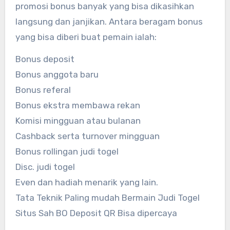
promosi bonus banyak yang bisa dikasihkan
langsung dan janjikan. Antara beragam bonus
yang bisa diberi buat pemain ialah:
Bonus deposit
Bonus anggota baru
Bonus referal
Bonus ekstra membawa rekan
Komisi mingguan atau bulanan
Cashback serta turnover mingguan
Bonus rollingan judi togel
Disc. judi togel
Even dan hadiah menarik yang lain.
Tata Teknik Paling mudah Bermain Judi Togel
Situs Sah BO Deposit QR Bisa dipercaya