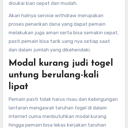
disukai kian cepat dan mudah.
Akan halnya service withdraw merupakan
proses penarikan dana yang dapat pemain
melakukan juga aman serta bisa semakin cepat,
pasti pemain bisa tarik uang nya setiap saat
dan dalam jumlah yang dikehendaki.
Modal kurang judi togel
untung berulang-kali
lipat
Pemain pasti tidak harus risau dan kebingungan
lantaran mengawali taruhan togel di dalam
internet cuma menbutuhkan modal kurang
hingga pemain bisa lekas kerjakan taruhan