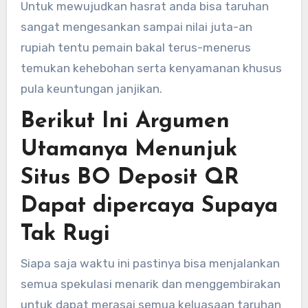
Untuk mewujudkan hasrat anda bisa taruhan
sangat mengesankan sampai nilai juta-an
rupiah tentu pemain bakal terus-menerus
temukan kehebohan serta kenyamanan khusus
pula keuntungan janjikan.
Berikut Ini Argumen
Utamanya Menunjuk
Situs BO Deposit QR
Dapat dipercaya Supaya
Tak Rugi
Siapa saja waktu ini pastinya bisa menjalankan
semua spekulasi menarik dan menggembirakan
untuk dapat merasai semua keluasaan taruhan