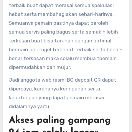
terbaik buat dapat merasai semua spekulasi
hebat serta membahagiakan sehari-harinya.
Semuanya pemain pastinya dapat peroleh
semua servis paling bagus serta semakin lebih
terkesan buat bisa taruhan dengan optimal
bermain judi togel terhebat terbaik serta benar-
benar terkesan maka selalu membua tpemain
dipermudahkan dan mujur.
Jadi anggota web resmi BO deposit QR dapat
dipercaya, karenanya keringanan serta
keuntungan yang dapat pemain merasai
didalamnya yaitu:
Akses paling gampang