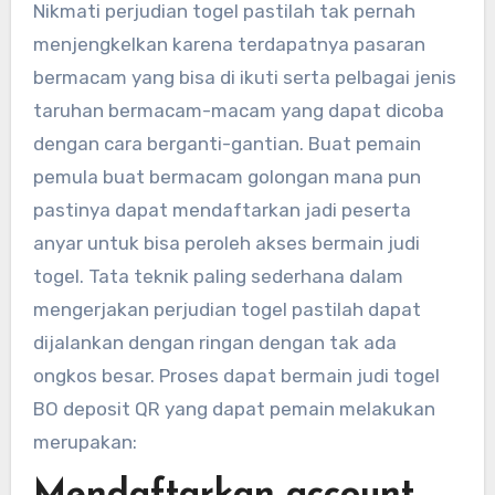
Nikmati perjudian togel pastilah tak pernah
menjengkelkan karena terdapatnya pasaran
bermacam yang bisa di ikuti serta pelbagai jenis
taruhan bermacam-macam yang dapat dicoba
dengan cara berganti-gantian. Buat pemain
pemula buat bermacam golongan mana pun
pastinya dapat mendaftarkan jadi peserta
anyar untuk bisa peroleh akses bermain judi
togel. Tata teknik paling sederhana dalam
mengerjakan perjudian togel pastilah dapat
dijalankan dengan ringan dengan tak ada
ongkos besar. Proses dapat bermain judi togel
BO deposit QR yang dapat pemain melakukan
merupakan: