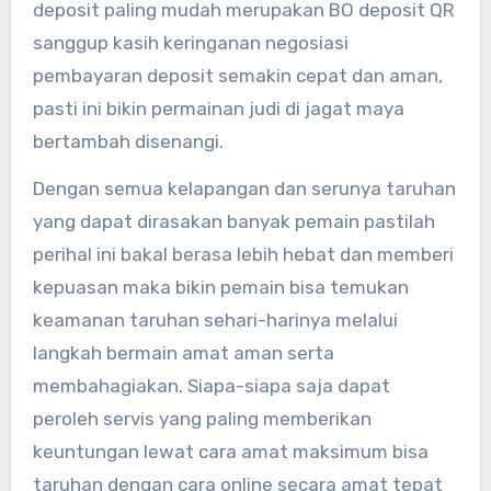
deposit paling mudah merupakan BO deposit QR
sanggup kasih keringanan negosiasi
pembayaran deposit semakin cepat dan aman,
pasti ini bikin permainan judi di jagat maya
bertambah disenangi.
Dengan semua kelapangan dan serunya taruhan
yang dapat dirasakan banyak pemain pastilah
perihal ini bakal berasa lebih hebat dan memberi
kepuasan maka bikin pemain bisa temukan
keamanan taruhan sehari-harinya melalui
langkah bermain amat aman serta
membahagiakan. Siapa-siapa saja dapat
peroleh servis yang paling memberikan
keuntungan lewat cara amat maksimum bisa
taruhan dengan cara online secara amat tepat