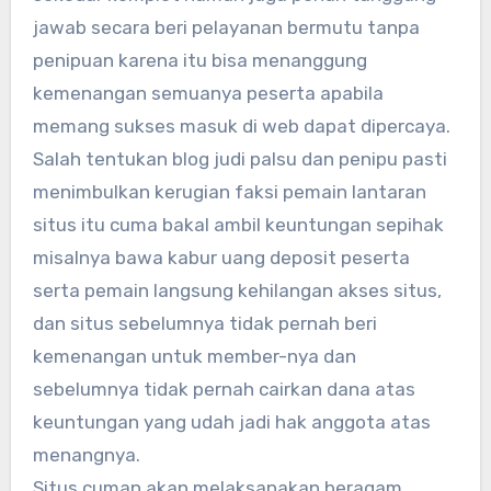
jawab secara beri pelayanan bermutu tanpa
penipuan karena itu bisa menanggung
kemenangan semuanya peserta apabila
memang sukses masuk di web dapat dipercaya.
Salah tentukan blog judi palsu dan penipu pasti
menimbulkan kerugian faksi pemain lantaran
situs itu cuma bakal ambil keuntungan sepihak
misalnya bawa kabur uang deposit peserta
serta pemain langsung kehilangan akses situs,
dan situs sebelumnya tidak pernah beri
kemenangan untuk member-nya dan
sebelumnya tidak pernah cairkan dana atas
keuntungan yang udah jadi hak anggota atas
menangnya.
Situs cuman akan melaksanakan beragam