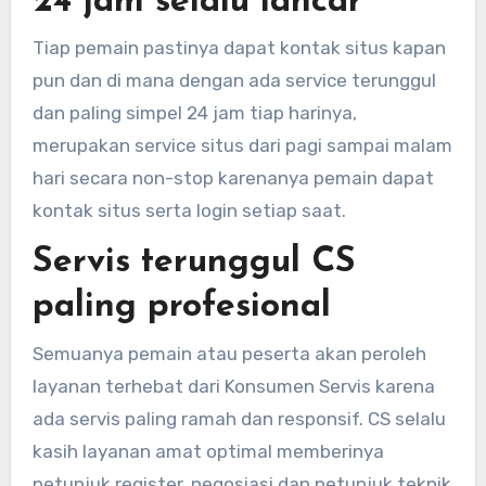
24 jam selalu lancar
Tiap pemain pastinya dapat kontak situs kapan
pun dan di mana dengan ada service terunggul
dan paling simpel 24 jam tiap harinya,
merupakan service situs dari pagi sampai malam
hari secara non-stop karenanya pemain dapat
kontak situs serta login setiap saat.
Servis terunggul CS
paling profesional
Semuanya pemain atau peserta akan peroleh
layanan terhebat dari Konsumen Servis karena
ada servis paling ramah dan responsif. CS selalu
kasih layanan amat optimal memberinya
petunjuk register, negosiasi dan petunjuk teknik