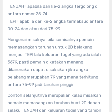
TENGAH= apabila dari ke-2 angka tergolong di
antara nomor 25-74.
TEPI= apabila dari ke-2 angka termaksud antara
00-24 dan atau dari 75-99.
Mengenai misalnya, bila semisalnya pemain
memasangkan taruhan untuk 2D belakang
menjadi TEPI lalu keluaran togel yang ada ialah
5679, pasti pemain dikatakan menang
dikarenakan dapat disaksikan jika angka
belakang merupakan 79 yang mana terhitung
antara 75-99 jadi taruhan pinggir.
Contoh selanjutnya merupakan kalau misalkan
pemain memasangkan taruhan buat 2D depan
selaku TENGAH dan keluaran togel yang tampil