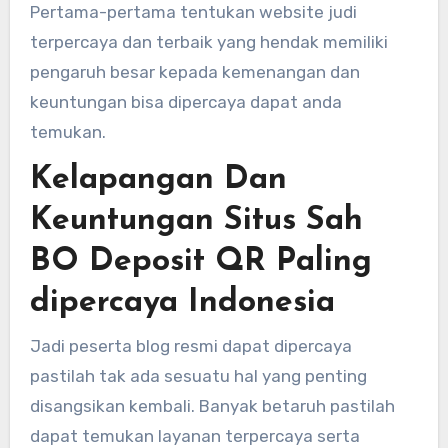
Pertama-pertama tentukan website judi
terpercaya dan terbaik yang hendak memiliki
pengaruh besar kepada kemenangan dan
keuntungan bisa dipercaya dapat anda
temukan.
Kelapangan Dan
Keuntungan Situs Sah
BO Deposit QR Paling
dipercaya Indonesia
Jadi peserta blog resmi dapat dipercaya
pastilah tak ada sesuatu hal yang penting
disangsikan kembali. Banyak betaruh pastilah
dapat temukan layanan terpercaya serta