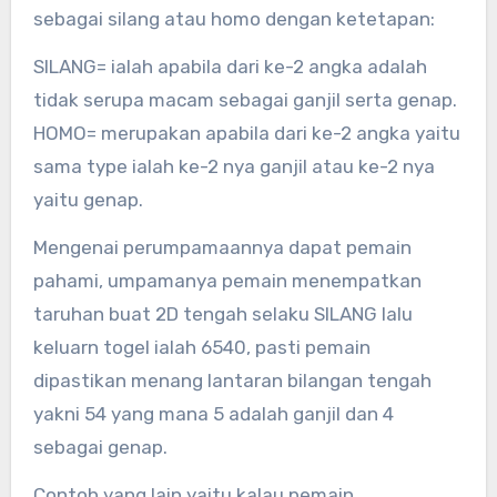
sebagai silang atau homo dengan ketetapan:
SILANG= ialah apabila dari ke-2 angka adalah
tidak serupa macam sebagai ganjil serta genap.
HOMO= merupakan apabila dari ke-2 angka yaitu
sama type ialah ke-2 nya ganjil atau ke-2 nya
yaitu genap.
Mengenai perumpamaannya dapat pemain
pahami, umpamanya pemain menempatkan
taruhan buat 2D tengah selaku SILANG lalu
keluarn togel ialah 6540, pasti pemain
dipastikan menang lantaran bilangan tengah
yakni 54 yang mana 5 adalah ganjil dan 4
sebagai genap.
Contoh yang lain yaitu kalau pemain