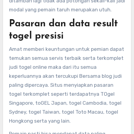
ditambah lagi tidak ada potongan sekali-kali jadi
modal yang pemain taruh merupakan utuh.
Pasaran dan data result
togel presisi
Amat memberi keuntungan untuk pemian dapat
temukan semua servis terbaik serta terkomplet
judi togel online maka dari itu semua
keperluannya akan tercukupi Bersama blog judi
paling dipercaya. Situs menyiapkan pasaran
togel terkomplet seperti terdapatnya TOgel
Singapore, toGEL Japan, togel Cambodia, togel
Sydney, togel Taiwan, togel Toto Macau, togel
Hongkong serta yang lain.
Pemain pasti bisa mendapat data paling