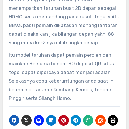
menempatkan taruhan buat 2D depan sebagai
HOMO serta memandang pada result togel yaitu
8893, pasti pemain dikatakan menang lantaran
dapat disaksikan jika bilangan depan yakni 88
yang mana ke-2 nya ialah angka genap.
Itu model taruhan dapat pemain peroleh dan
mainkan Bersama bandar BO deposit QR situs
togel dapat dipercaya dapat menjadi adalan.
Selekasnya coba keberuntungan anda saat ini
bermain di taruhan Kembang Kempis, tengah
Pinggir serta Silangh Homo.