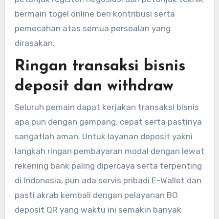
bermain togel online beri kontribusi serta
pemecahan atas semua persoalan yang
dirasakan.
Ringan transaksi bisnis
deposit dan withdraw
Seluruh pemain dapat kerjakan transaksi bisnis
apa pun dengan gampang, cepat serta pastinya
sangatlah aman. Untuk layanan deposit yakni
langkah ringan pembayaran modal dengan lewat
rekening bank paling dipercaya serta terpenting
di Indonesia, pun ada servis pribadi E-Wallet dan
pasti akrab kembali dengan pelayanan BO
deposit QR yang waktu ini semakin banyak