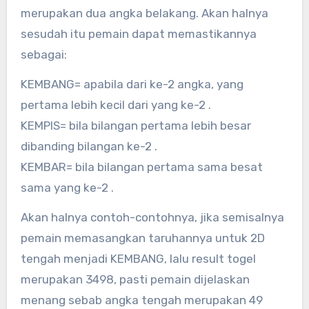
merupakan dua angka belakang. Akan halnya
sesudah itu pemain dapat memastikannya
sebagai:
KEMBANG= apabila dari ke-2 angka, yang
pertama lebih kecil dari yang ke-2 .
KEMPIS= bila bilangan pertama lebih besar
dibanding bilangan ke-2 .
KEMBAR= bila bilangan pertama sama besat
sama yang ke-2 .
Akan halnya contoh-contohnya, jika semisalnya
pemain memasangkan taruhannya untuk 2D
tengah menjadi KEMBANG, lalu result togel
merupakan 3498, pasti pemain dijelaskan
menang sebab angka tengah merupakan 49