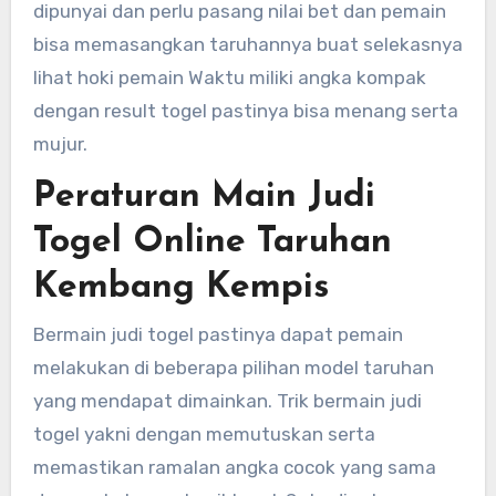
dipunyai dan perlu pasang nilai bet dan pemain
bisa memasangkan taruhannya buat selekasnya
lihat hoki pemain Waktu miliki angka kompak
dengan result togel pastinya bisa menang serta
mujur.
Peraturan Main Judi
Togel Online Taruhan
Kembang Kempis
Bermain judi togel pastinya dapat pemain
melakukan di beberapa pilihan model taruhan
yang mendapat dimainkan. Trik bermain judi
togel yakni dengan memutuskan serta
memastikan ramalan angka cocok yang sama