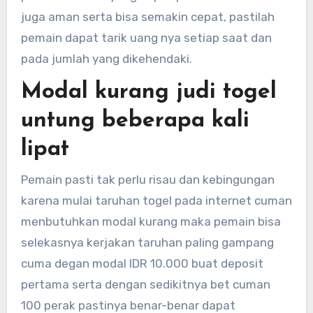
juga aman serta bisa semakin cepat, pastilah
pemain dapat tarik uang nya setiap saat dan
pada jumlah yang dikehendaki.
Modal kurang judi togel
untung beberapa kali
lipat
Pemain pasti tak perlu risau dan kebingungan
karena mulai taruhan togel pada internet cuman
menbutuhkan modal kurang maka pemain bisa
selekasnya kerjakan taruhan paling gampang
cuma degan modal IDR 10.000 buat deposit
pertama serta dengan sedikitnya bet cuman
100 perak pastinya benar-benar dapat