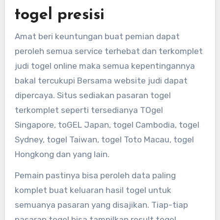
togel presisi
Amat beri keuntungan buat pemian dapat
peroleh semua service terhebat dan terkomplet
judi togel online maka semua kepentingannya
bakal tercukupi Bersama website judi dapat
dipercaya. Situs sediakan pasaran togel
terkomplet seperti tersedianya TOgel
Singapore, toGEL Japan, togel Cambodia, togel
Sydney, togel Taiwan, togel Toto Macau, togel
Hongkong dan yang lain.
Pemain pastinya bisa peroleh data paling
komplet buat keluaran hasil togel untuk
semuanya pasaran yang disajikan. Tiap-tiap
pasaran togel bisa tampilkan result togel