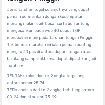
Jenis taruhan togel selanjutnya yang dapat
pemain permainkan dengan kesempatan
menang makin lebih besar serta beri untung
mengesankan pada web BO deposit QR
merupakan main pada taruhan tengah Pinggir.
Trik bermain taruhan ini ialah pemain penting
mengira 2D pas di antara depan, tengah atau
belakang sampai akhirnya dapat dipastikan jadi
taruhan:
TENGAH= kalau dari ke-2 angka tergolong
antara nomor 25-74.
TEPI= apabila dari ke-2 angka terhitung antara
00-24 dan atau dari 75-99.