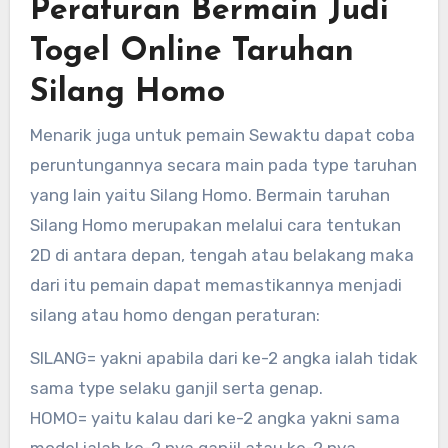
Peraturan Bermain Judi
Togel Online Taruhan
Silang Homo
Menarik juga untuk pemain Sewaktu dapat coba
peruntungannya secara main pada type taruhan
yang lain yaitu Silang Homo. Bermain taruhan
Silang Homo merupakan melalui cara tentukan
2D di antara depan, tengah atau belakang maka
dari itu pemain dapat memastikannya menjadi
silang atau homo dengan peraturan:
SILANG= yakni apabila dari ke-2 angka ialah tidak
sama type selaku ganjil serta genap.
HOMO= yaitu kalau dari ke-2 angka yakni sama