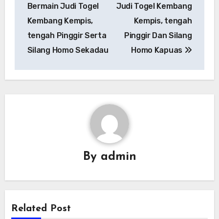
Bermain Judi Togel
Judi Togel Kembang
Kembang Kempis,
Kempis, tengah
tengah Pinggir Serta
Pinggir Dan Silang
Silang Homo Sekadau
Homo Kapuas
By
admin
Related Post