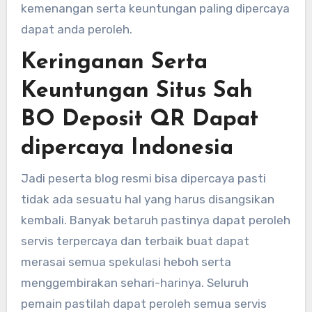
kemenangan serta keuntungan paling dipercaya
dapat anda peroleh.
Keringanan Serta
Keuntungan Situs Sah
BO Deposit QR Dapat
dipercaya Indonesia
Jadi peserta blog resmi bisa dipercaya pasti
tidak ada sesuatu hal yang harus disangsikan
kembali. Banyak betaruh pastinya dapat peroleh
servis terpercaya dan terbaik buat dapat
merasai semua spekulasi heboh serta
menggembirakan sehari-harinya. Seluruh
pemain pastilah dapat peroleh semua servis