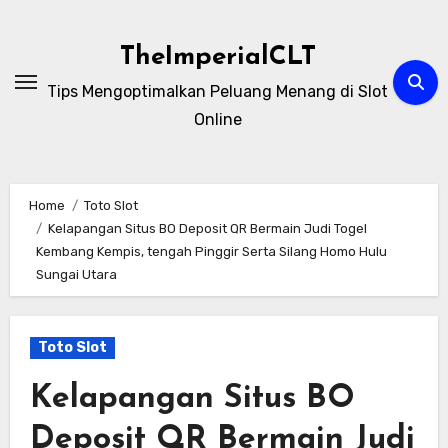
Skip
to
TheImperialCLT
content
Tips Mengoptimalkan Peluang Menang di Slot
Online
Home
Toto Slot
Kelapangan Situs BO Deposit QR Bermain Judi Togel
Kembang Kempis, tengah Pinggir Serta Silang Homo Hulu
Sungai Utara
Toto Slot
Kelapangan Situs BO
Deposit QR Bermain Judi