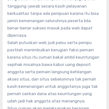
tanggung-jawab secara kasih pelayanan
berkualitas tanpa ada penipuan karena itu bisa
jamin kemenangan seluruhnya peserta bila
benar-benar sukses masuk pada web dapat
dipercaya.
Salah putuskan web judi palsu serta penipu
pastilah menimbulkan kerugian faksi pemain
karena situs itu cuman bakal ambil keuntungan
sepihak misalnya bawa kabur uang deposit
anggota serta pemain langsung kehilangan
akses situs, dan situs sebelumnya tak pernah
kasih kemenangan untuk anggotanya juga tak
pernah cairkan dana atas keuntungan yang
udah jadi hak anggota atas menangnya.
Situs cuman akan melaksanakan beragam