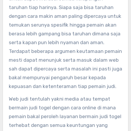
taruhan tiap harinya. Siapa saja bisa taruhan
dengan cara makin aman paling dipercaya untuk
temukan serunya spesifik hingga pemain akan
berasa lebih gampang bisa taruhan dimana saja
serta kapan pun lebih nyaman dan aman.
Terdapat beberapa argumen keutamaan pemain
mesti dapat menunjuk serta masuk dalam web
sah dapat dipercaya serta masalah ini pasti juga
bakal mempunyai pengaruh besar kepada
kepuasan dan ketenteraman tiap pemain judi.
Web judi tentulah yakni media atau tempat
bermain judi togel dengan cara online di mana
pemain bakal peroleh layanan bermain judi togel
terhebat dengan semua keuntungan yang