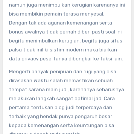
namun juga menimbulkan kerugian karenanya ini
bisa membikin pemain terasa menyesal.
Dengan tak ada agunan kemenangan serta
bonus awalnya tidak pernah diberi pasti soal ini
begitu menimbulkan kerugian, begitu juga situs
palsu tidak miliki sistim modern maka biarkan
data privacy pesertanya dibongkar ke faksi lain.
Mengerti banyak penipuan dan rugi yang bisa
dirasakan Waktu salah memastikan sebuah
tempat sarana main judi, karenanya seharusnya
melakukan langkah sangat optimal jadi Cara
pertama tentukan blog judi terpercaya dan
terbaik yang hendak punya pengaruh besar
kepada kemenangan serta keuntungan bisa