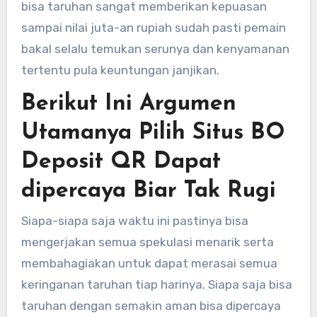
bisa taruhan sangat memberikan kepuasan
sampai nilai juta-an rupiah sudah pasti pemain
bakal selalu temukan serunya dan kenyamanan
tertentu pula keuntungan janjikan.
Berikut Ini Argumen
Utamanya Pilih Situs BO
Deposit QR Dapat
dipercaya Biar Tak Rugi
Siapa-siapa saja waktu ini pastinya bisa
mengerjakan semua spekulasi menarik serta
membahagiakan untuk dapat merasai semua
keringanan taruhan tiap harinya. Siapa saja bisa
taruhan dengan semakin aman bisa dipercaya