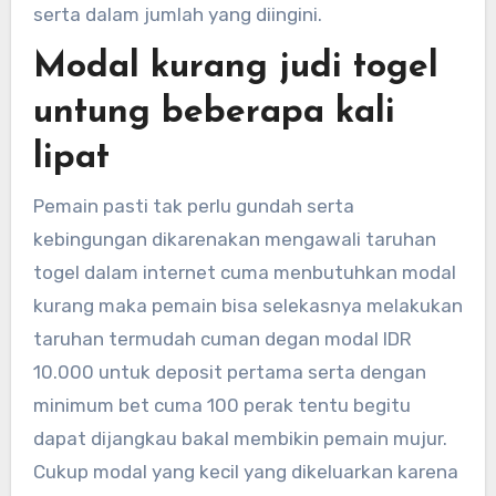
serta dalam jumlah yang diingini.
Modal kurang judi togel
untung beberapa kali
lipat
Pemain pasti tak perlu gundah serta
kebingungan dikarenakan mengawali taruhan
togel dalam internet cuma menbutuhkan modal
kurang maka pemain bisa selekasnya melakukan
taruhan termudah cuman degan modal IDR
10.000 untuk deposit pertama serta dengan
minimum bet cuma 100 perak tentu begitu
dapat dijangkau bakal membikin pemain mujur.
Cukup modal yang kecil yang dikeluarkan karena