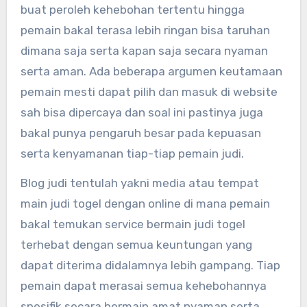
buat peroleh kehebohan tertentu hingga
pemain bakal terasa lebih ringan bisa taruhan
dimana saja serta kapan saja secara nyaman
serta aman. Ada beberapa argumen keutamaan
pemain mesti dapat pilih dan masuk di website
sah bisa dipercaya dan soal ini pastinya juga
bakal punya pengaruh besar pada kepuasan
serta kenyamanan tiap-tiap pemain judi.
Blog judi tentulah yakni media atau tempat
main judi togel dengan online di mana pemain
bakal temukan service bermain judi togel
terhebat dengan semua keuntungan yang
dapat diterima didalamnya lebih gampang. Tiap
pemain dapat merasai semua kehebohannya
spesifik secara bermain amat nyaman serta