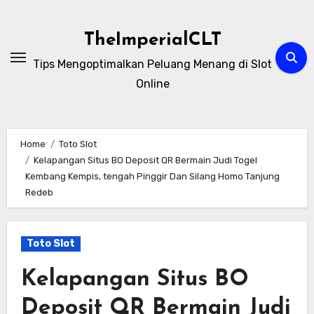
Skip
to
TheImperialCLT
content
Tips Mengoptimalkan Peluang Menang di Slot
Online
Home
Toto Slot
Kelapangan Situs BO Deposit QR Bermain Judi Togel
Kembang Kempis, tengah Pinggir Dan Silang Homo Tanjung
Redeb
Toto Slot
Kelapangan Situs BO
Deposit QR Bermain Judi