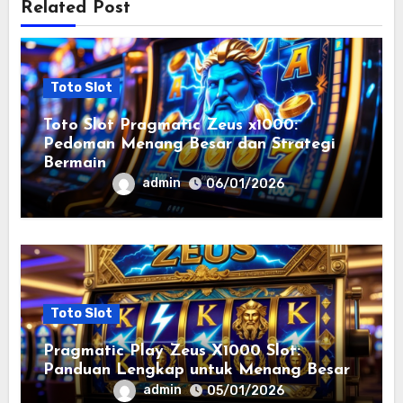
Related Post
Toto Slot
Toto Slot Pragmatic Zeus x1000:
Pedoman Menang Besar dan Strategi
Bermain
admin
06/01/2026
Toto Slot
Pragmatic Play Zeus X1000 Slot:
Panduan Lengkap untuk Menang Besar
admin
05/01/2026