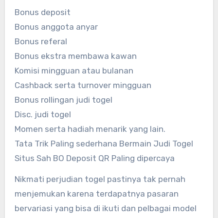
Bonus deposit
Bonus anggota anyar
Bonus referal
Bonus ekstra membawa kawan
Komisi mingguan atau bulanan
Cashback serta turnover mingguan
Bonus rollingan judi togel
Disc. judi togel
Momen serta hadiah menarik yang lain.
Tata Trik Paling sederhana Bermain Judi Togel
Situs Sah BO Deposit QR Paling dipercaya
Nikmati perjudian togel pastinya tak pernah
menjemukan karena terdapatnya pasaran
bervariasi yang bisa di ikuti dan pelbagai model