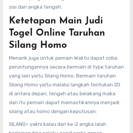
sisi dari angka tengah.
Ketetapan Main Judi
Togel Online Taruhan
Silang Homo
Menarik juga untuk pemain Waktu dapat coba
peruntungannya secara bermain di type taruhan
yang lain yaitu Silang Homo. Bermain taruhan
Silang Homo yaitu melalui langkah tentukan 2D
di antara depan, tengah atau belakang maka
dari itu pemain dapat memastikannya menjadi
silang atau homo dengan keputusan:
SILANG= yakni kalau dari ke-2 angka ialah