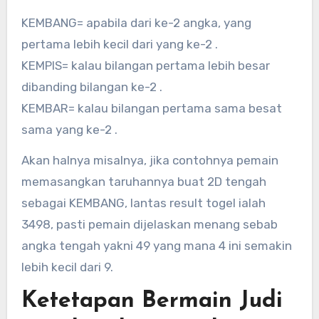
KEMBANG= apabila dari ke-2 angka, yang
pertama lebih kecil dari yang ke-2 .
KEMPIS= kalau bilangan pertama lebih besar
dibanding bilangan ke-2 .
KEMBAR= kalau bilangan pertama sama besat
sama yang ke-2 .
Akan halnya misalnya, jika contohnya pemain
memasangkan taruhannya buat 2D tengah
sebagai KEMBANG, lantas result togel ialah
3498, pasti pemain dijelaskan menang sebab
angka tengah yakni 49 yang mana 4 ini semakin
lebih kecil dari 9.
Ketetapan Bermain Judi