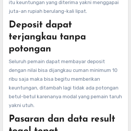
itu keuntungan yang diterima yakni menggapai
juta-an rupiah berulang-kali lipat.
Deposit dapat
terjangkau tanpa
potongan
Seluruh pemain dapat membayar deposit
dengan nilai bisa dijangkau cuman minimum 10
ribu saja maka bisa begitu memberikan
keuntungan, ditambah lagi tidak ada potongan
betul-betul karenanya modal yang pemain taruh
yakni utuh.
Pasaran dan data result